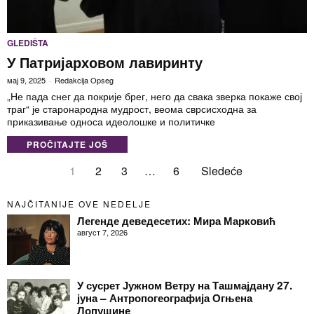
GLEDIŠTA
У Патријарховом лавиринту
мај 9, 2025
Redakcija Opseg
„Не пада снег да покрије брег, него да свака зверка покаже свој
траг“ је старонародна мудрост, веома сврсисходна за
приказивање односа идеолошке и политичке
PROČITAJTE JOŠ
1
2
3
…
6
Sledeće
NAJČITANIJE OVE NEDELJE
Легенде деведесетих: Мира Марковић
август 7, 2026
У сусрет Јужном Ветру на Ташмајдану 27.
јуна – Антропогеографија Огњена
Лопушине