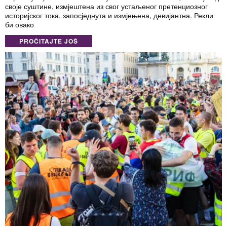
своје суштине, измјештена из свог устаљеног претенциозног
историјског тока, запосједнута и измјењена, девијантна. Рекли
би овако
PROČITAJTE JOŠ