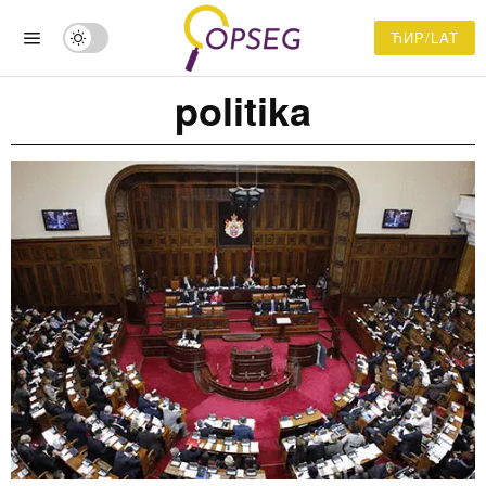
ЋИР/LAT
politika