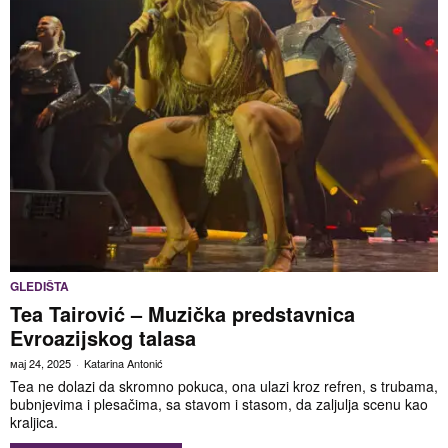
GLEDIŠTA
Tea Tairović – Muzička predstavnica
Evroazijskog talasa
мај 24, 2025
Katarina Antonić
Tea ne dolazi da skromno pokuca, ona ulazi kroz refren, s trubama,
bubnjevima i plesačima, sa stavom i stasom, da zaljulja scenu kao
kraljica.