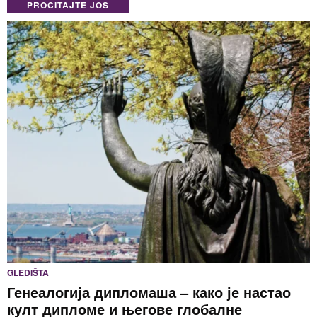
PROČITAJTE JOŠ
GLEDIŠTA
Генеалогија дипломаша – како је настао
култ дипломе и његове глобалне