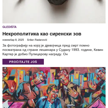
GLEDIŠTA
Некрополитика као сиренски зов
новембар 8, 2025
Srđan Radanović
За фотографију на којој је дјевојчица пред смрт помно
посматрана од стране лешинара у Судану 1993. године, Кевин
Картер је добио Пулицерову награду. Он
PROČITAJTE JOŠ