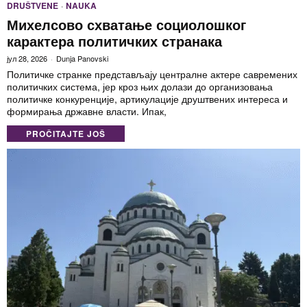
DRUŠTVENE
·
NAUKA
Михелсово схватање социолошког
карактера политичких странака
јул 28, 2026
Dunja Panovski
Политичке странке представљају централне актере савремених
политичких система, јер кроз њих долази до организовања
политичке конкуренције, артикулације друштвених интереса и
формирања државне власти. Ипак,
PROČITAJTE JOŠ