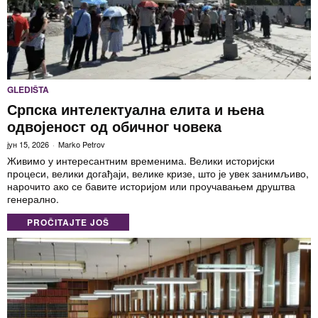
GLEDIŠTA
Српска интелектуална елита и њена
одвојеност од обичног човека
јун 15, 2026
Marko Petrov
Живимо у интересантним временима. Велики историјски
процеси, велики догађаји, велике кризе, што је увек занимљиво,
нарочито ако се бавите историјом или проучавањем друштва
генерално.
PROČITAJTE JOŠ