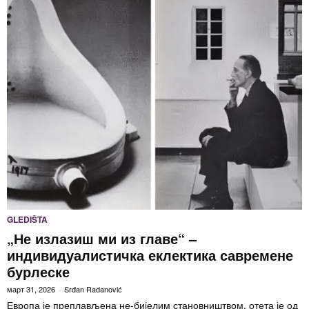
GLEDIŠTA
„Не излазиш ми из главе“ –
индивидуалистичка еклектика савремене
бурлеске
март 31, 2026
Srđan Radanović
Европа је преплављена не-бијелим становништвом, отета је од