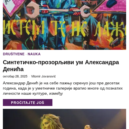
DRUŠTVENE
·
NAUKA
Синтетичко-прозорљиви ум Александра
Денића
октобар 28, 2025
Vitomir Jovanović
Александар Денић је на себе пажњу скренуо још пре десетак
година, када је у уметничке галерије вратио многе од познатих
личности наше културе, између
PROČITAJTE JOŠ