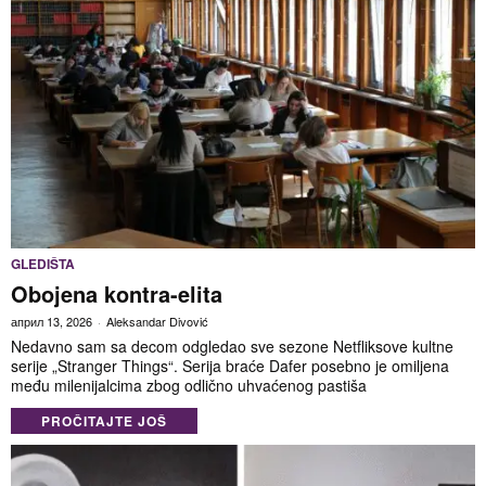
GLEDIŠTA
Obojena kontra-elita
април 13, 2026
Aleksandar Divović
Nedavno sam sa decom odgledao sve sezone Netfliksove kultne
serije „Stranger Things“. Serija braće Dafer posebno je omiljena
među milenijalcima zbog odlično uhvaćenog pastiša
PROČITAJTE JOŠ