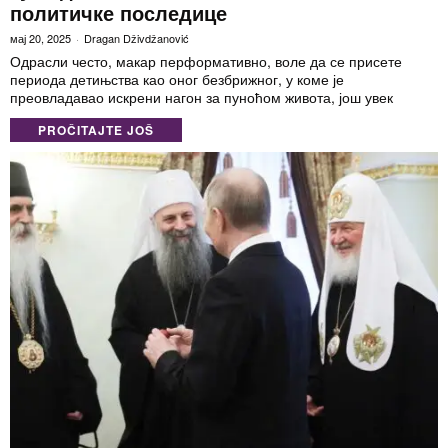
политичке последице
мај 20, 2025
Dragan Dživdžanović
Одрасли често, макар перформативно, воле да се присете
периода детињства као оног безбрижног, у коме је
преовладавао искрени нагон за пуноћом живота, још увек
PROČITAJTE JOŠ