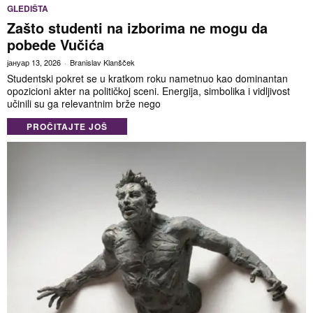
GLEDIŠTA
Zašto studenti na izborima ne mogu da
pobede Vučića
јануар 13, 2026
Branislav Klanšček
Studentski pokret se u kratkom roku nametnuo kao dominantan
opozicioni akter na političkoj sceni. Energija, simbolika i vidljivost
učinili su ga relevantnim brže nego
PROČITAJTE JOŠ