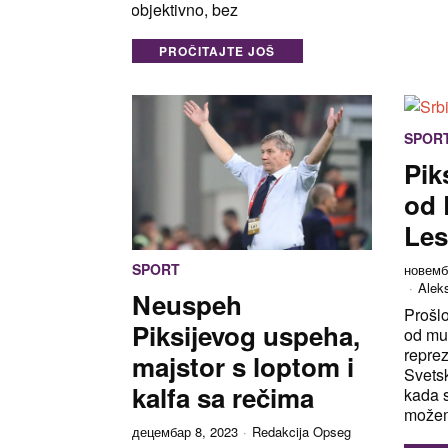
objektivno, bez
PROČITAJTE JOŠ
SPOR
Pik
od 
Les
SPORT
новемб
Alek
Neuspeh
Prošlo
Piksijevog uspeha,
od mu
reprez
majstor s loptom i
Svets
kalfa sa rečima
kada s
može
децембар 8, 2023
Redakcija Opseg