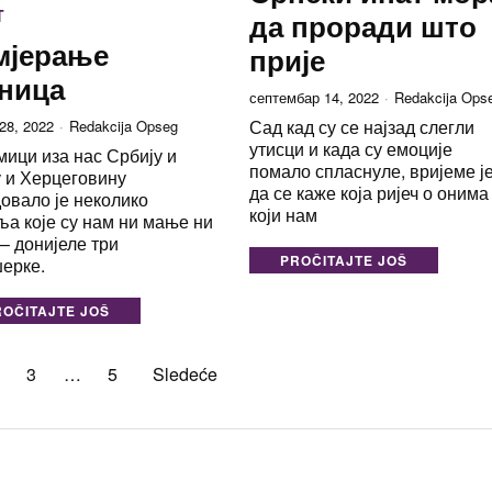
T
да проради што
мјерање
прије
ница
септембар 14, 2022
Redakcija Ops
Сад кад су се најзад слегли
28, 2022
Redakcija Opseg
утисци и када су емоције
мици иза нас Србију и
помало спласнуле, вријеме ј
 и Херцеговину
да се каже која ријеч о онима
овало је неколико
који нам
а које су нам ни мање ни
– донијеле три
PROČITAJTE JOŠ
џерке.
ROČITAJTE JOŠ
3
…
5
Sledeće