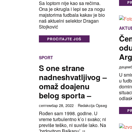
P
Sa loptom nije kao sa rečima.
Ona je okrugla i lepi se za nogu
majstorima fudbala kakav je bio
naš aktuelni selektor Dragan
Stojković
AKTU
Če
PROČITAJTE JOŠ
odu
Arg
SPORT
S one strane
децемб
U smir
nadneshvatljivog –
u fudb
omaž doajenu
domin
situac
belog sporta –
odlas
септембар 28, 2022
Redakcija Opseg
P
Rođen sam 1998. godine. U
vreme turbulentno k’o i svako; ni
previše teško, ni suviše lako. Na
’brdovitom Balkanu’, u