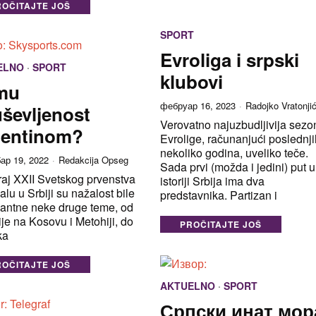
ROČITAJTE JOŠ
SPORT
Evroliga i srpski
ELNO
·
SPORT
klubovi
mu
фебруар 16, 2023
Radojko Vratonji
ševljenost
Verovatno najuzbudljivija sezo
entinom?
Evrolige, računanjući poslednj
nekoliko godina, uveliko teče.
ар 19, 2022
Redakcija Opseg
Sada prvi (možda i jedini) put u
aj XXII Svetskog prvenstva
istoriji Srbija ima dva
alu u Srbiji su nažalost bile
predstavnika. Partizan i
antne neke druge teme, od
ije na Kosovu i Metohiji, do
PROČITAJTE JOŠ
ka
ROČITAJTE JOŠ
AKTUELNO
·
SPORT
Српски инат мор