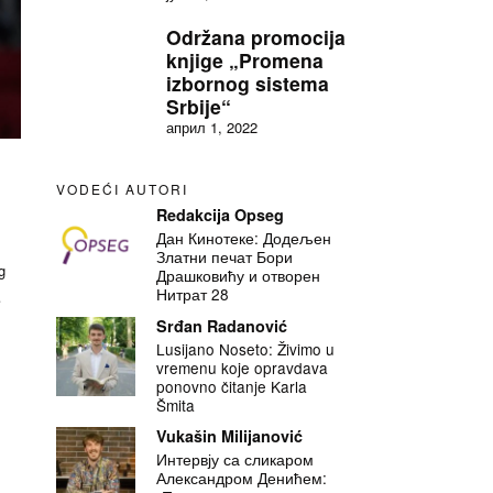
Održana promocija
knjige „Promena
izbornog sistema
Srbije“
април 1, 2022
VODEĆI AUTORI
Redakcija Opseg
Дан Кинотеке: Додељен
Златни печат Бори
g
Драшковићу и отворен
Нитрат 28
е
Srđan Radanović
Lusijano Noseto: Živimo u
vremenu koje opravdava
ponovno čitanje Karla
Šmita
Vukašin Milijanović
Интервју са сликаром
Александром Денићем: