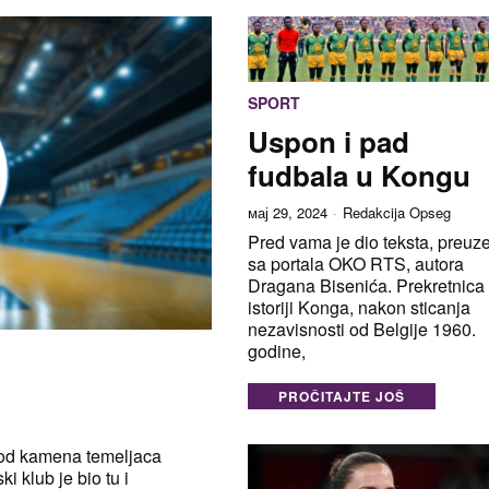
SPORT
Uspon i pad
fudbala u Kongu
мај 29, 2024
Redakcija Opseg
Pred vama je dio teksta, preuze
sa portala OKO RTS, autora
Dragana Bisenića. Prekretnica
istoriji Konga, nakon sticanja
nezavisnosti od Belgije 1960.
godine,
PROČITAJTE JOŠ
 od kamena temeljaca
i klub je bio tu i