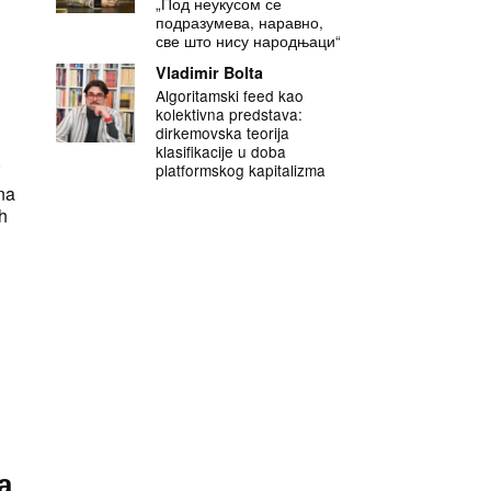
„Под неукусом се
подразумева, наравно,
све што нису народњаци“
Vladimir Bolta
Algoritamski feed kao
kolektivna predstava:
dirkemovska teorija
klasifikacije u doba
ć
platformskog kapitalizma
na
ih
а