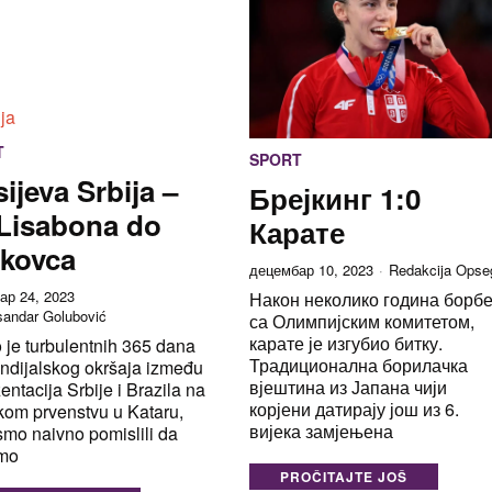
T
SPORT
sijeva Srbija –
Брејкинг 1:0
Lisabona do
Карате
kovca
децембар 10, 2023
Redakcija Opse
ар 24, 2023
Након неколико година борб
sandar Golubović
са Олимпијским комитетом,
карате је изгубио битку.
 je turbulentnih 365 dana
Традиционална борилачка
ndijalskog okršaja između
вјештина из Јапана чији
entacija Srbije i Brazila na
корјени датирају још из 6.
kom prvenstvu u Kataru,
вијека замјењена
mo naivno pomislili da
mo
PROČITAJTE JOŠ