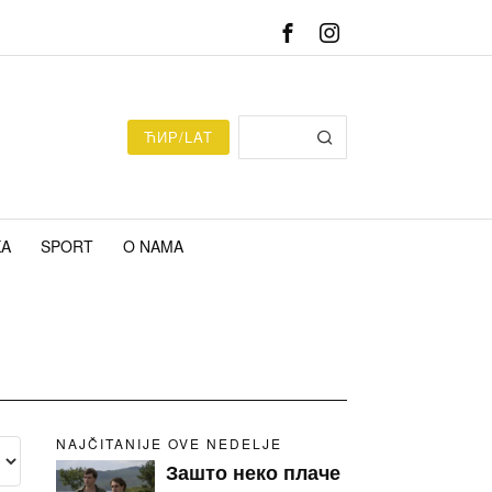
ЋИР/LAT
KA
SPORT
O NAMA
NAJČITANIJE OVE NEDELJE
Зашто неко плаче