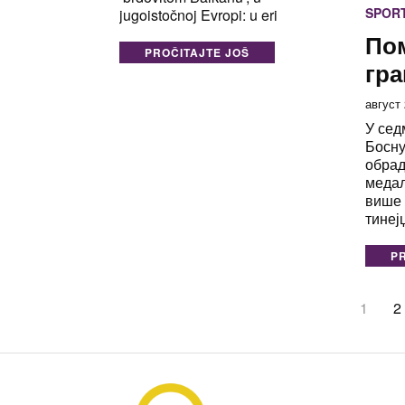
SPOR
jugoistočnoj Evropi: u eri
По
PROČITAJTE JOŠ
гра
август 
У сед
Босну
обрад
медаљ
више 
тинеј
P
1
2