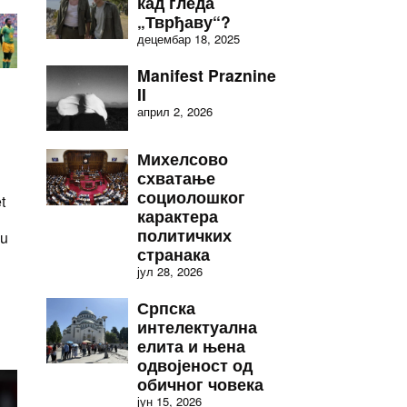
кад гледа
„Тврђаву“?
децембар 18, 2025
Manifest Praznine
II
април 2, 2026
Михелсово
схватање
социолошког
t
карактера
политичких
 u
странака
јул 28, 2026
Српска
интелектуална
елита и њена
одвојеност од
обичног човека
јун 15, 2026