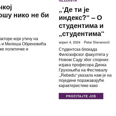
GLEDIŠTA
чкој
„‘Де ти је
ошу нико не би
индекс?“ – О
студентима и
„студентима“
кторе који утичу на
април 4, 2024
Petar Stevanović
а и Милоша Обреновића
ке политичке и
Студентска блокада
Филозофског факултета у
Новом Саду због спорних
изјава професора Динка
Грухоњића на Фестивалу
,,Rebedu“ указала нам је на
поједине поражавајуће
карактеристике како
PROČITAJTE JOŠ