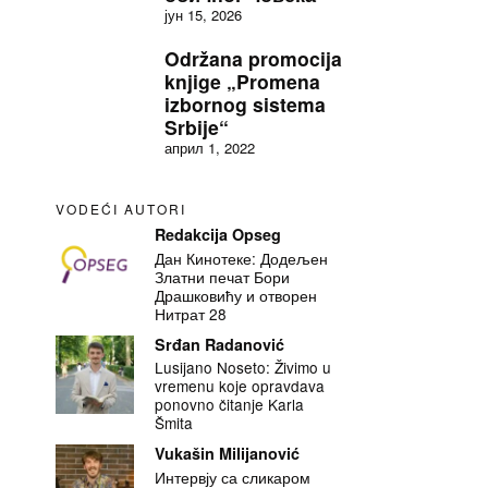
јун 15, 2026
Održana promocija
knjige „Promena
izbornog sistema
Srbije“
април 1, 2022
VODEĆI AUTORI
Redakcija Opseg
Дан Кинотеке: Додељен
Златни печат Бори
Драшковићу и отворен
Нитрат 28
Srđan Radanović
Lusijano Noseto: Živimo u
vremenu koje opravdava
ponovno čitanje Karla
Šmita
Vukašin Milijanović
Интервју са сликаром