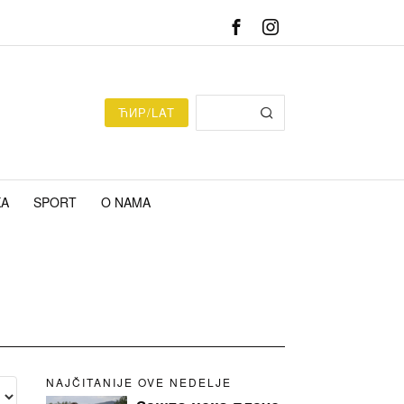
ЋИР/LAT
KA
SPORT
O NAMA
NAJČITANIJE OVE NEDELJE