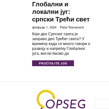
Глобални и
локални југ:
српски Трећи свет
фебруар 1, 2024
Petar Stevanović
Који део Српског света је
заправо део Трећег света? У
времену када се много говори о
развоју и напретку Глобалног
југа, могли бисмо да
PROČITAJTE JOŠ