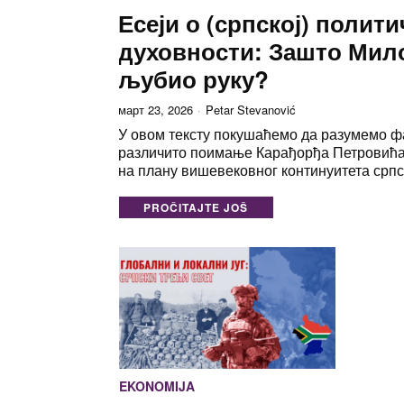
Есеји о (српској) полити
духовности: Зашто Мил
љубио руку?
март 23, 2026
Petar Stevanović
У овом тексту покушаћемо да разумемо фа
различито поимање Карађорђа Петровић
на плану вишевековног континуитета српс
PROČITAJTE JOŠ
EKONOMIJA