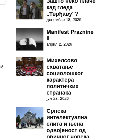
Зашто неко плаче
кад гледа
„Тврђаву“?
децембар 18, 2025
Manifest Praznine
II
април 2, 2026
Михелсово
схватање
ić
социолошког
e
карактера
политичких
странака
јул 28, 2026
a
Српска
интелектуална
елита и њена
одвојеност од
обичног човека