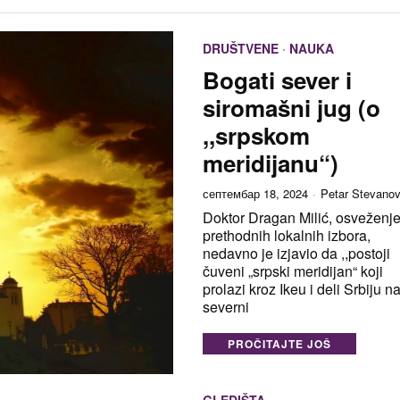
DRUŠTVENE
·
NAUKA
Bogati sever i
siromašni jug (o
,,srpskom
meridijanu“)
септембар 18, 2024
Petar Stevanov
Doktor Dragan Milić, osveženj
prethodnih lokalnih izbora,
nedavno je izjavio da ,,postoji
čuveni „srpski meridijan“ koji
prolazi kroz Ikeu i deli Srbiju n
severni
PROČITAJTE JOŠ