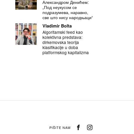
Александром Денићем:
„Под неукусом се
подразумева, наравно,
све што нису народњаци“
Vladimir Bolta
Algoritamski feed kao
kolektivna predstava:
dirkemovska teorija
klasifikacije u doba
platformskog kapitalizma
PIŠITE NAM