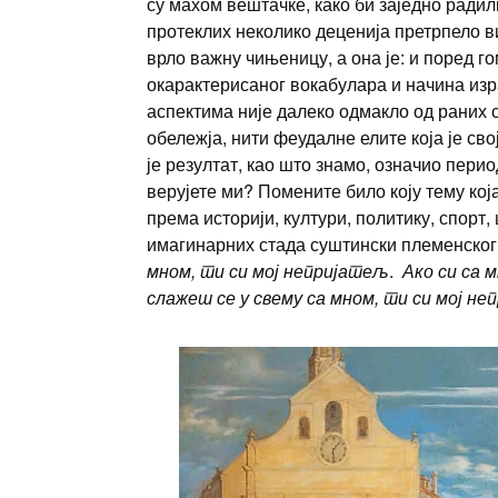
су махом вештачке, како би заједно радил
протеклих неколико деценија претрпело 
врло важну чињеницу, а она је: и поред г
окарактерисаног вокабулара и начина из
аспектима није далеко одмакло од раних
обележја, нити феудалне елите која је с
је резултат, као што знамо, означио пери
верујете ми? Помените било коју тему која
према историји, култури, политику, спорт,
имагинарних стада суштински племенског
мном, ти си мој непријатељ
.
Ако си са 
слажеш се у свему са мном, ти си мој не