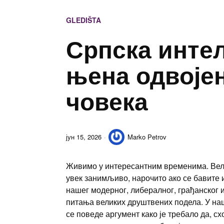
GLEDIŠTA
Српска интел
њена одвојен
човека
јун 15, 2026
Marko Petrov
Живимо у интересантним временима. Велик
увек занимљиво, нарочито ако се бавите
нашег модерног, либералног, грађанског 
питања великих друштвених подела. У наш
се поведе аргумент како је требало да, с