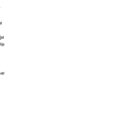
у
м
ји
Не
не