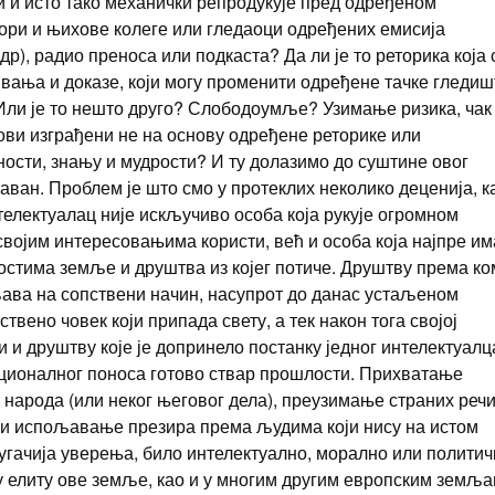
 и исто тако механички репродукује пред одређеном
ори и њихове колеге или гледаоци одређених емисија
р), радио преноса или подкаста? Да ли је то реторика која 
ивања и доказе, који могу променити одређене тачке гледиш
Или је то нешто друго? Слободоумље? Узимање ризика, чак
вови изграђени не на основу одређене реторике или
ности, знању и мудрости? И ту долазимо до суштине овог
таван. Проблем је што смо у протеклих неколико деценија, к
телектуалац није искључиво особа која рукује огромном
својим интересовањима користи, већ и особа која најпре им
стима земље и друштва из којег потиче. Друштву према ко
љава на сопствени начин, насупрот до данас устаљеном
твено човек који припада свету, а тек након тога својој
 и друштву које је допринело постанку једног интелектуалц
ционалног поноса готово ствар прошлости. Прихватање
 народа (или неког његовог дела), преузимање страних речи
 и испољавање презира према људима који нису на истом
гачија уверења, било интелектуално, морално или политич
ну елиту ове земље, као и у многим другим европским земљ