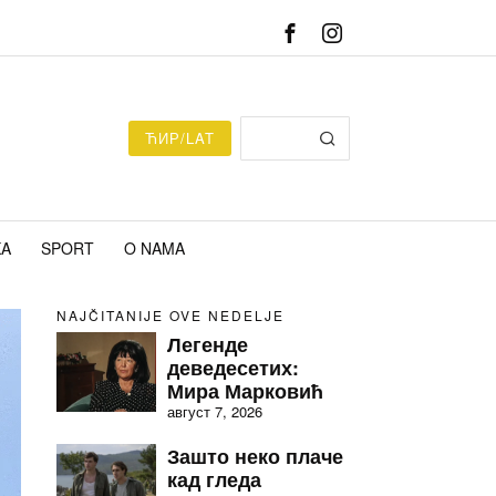
ЋИР/LAT
KA
SPORT
O NAMA
NAJČITANIJE OVE NEDELJE
Легенде
деведесетих:
Мира Марковић
август 7, 2026
Зашто неко плаче
кад гледа