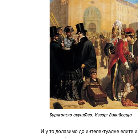
Буржоаско друштво. Извор: Википедија
И у то долазимо до интелектуалне елите и