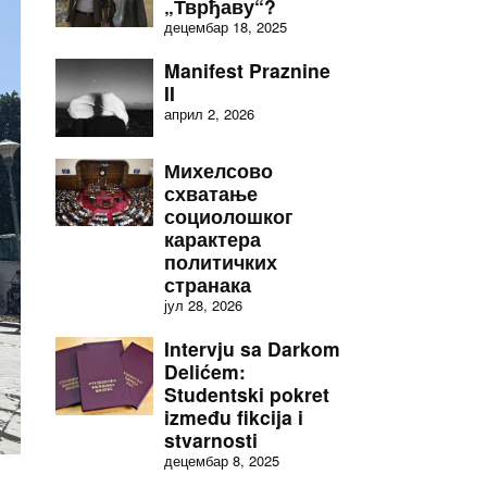
„Тврђаву“?
децембар 18, 2025
Manifest Praznine
II
април 2, 2026
Михелсово
схватање
социолошког
карактера
политичких
странака
јул 28, 2026
Intervju sa Darkom
Delićem:
Studentski pokret
između fikcija i
stvarnosti
децембар 8, 2025