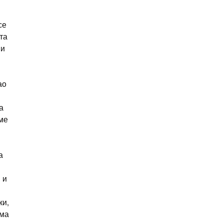
се
та
 и
ао
а
ме
а
 и
ки,
ама