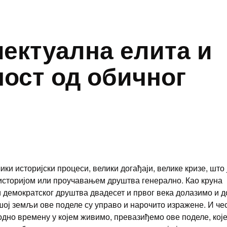
ектуална елита и
ост од обичног
и историјски процеси, велики догађаји, велике кризе, што 
 историјом или проучавањем друштва генерално. Као круна
и демократског друштва двадесет и првог века долазимо и д
ој земљи ове поделе су управо и нарочито изражене. И че
ходно времену у којем живимо, превазиђемо ове поделе, кој