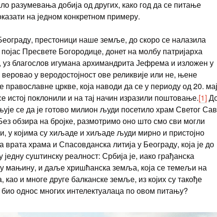
ало разумевања добија од других, како год да се питање
оказати на једном конкретном примеру.
Београду, престоници наше земље, до скоро се налазила
 појас Пресвете Богородице, донет на молбу патријарха
, уз благослов игумана архимандрита Јефрема и изложен у
 веровао у веродостојност ове реликвије или не, њене
 православне цркве, која наводи да се у периоду од 20. ма
 се истој поклонили и на тај начин изразили поштовање.
[1]
Д
њује се да је готово милион људи посетило храм Светог Сав
ез обзира на бројке, размотримо оно што смо сви могли
и, у којима су хиљаде и хиљаде људи мирно и пристојно
а врата храма и Спасовданска литија у Београду, која је до
у једну суштинску реалност: Србија је, иако грађанска
ку мањину, и даље хришћанска земља, која се темељи на
као и многе друге балканске земље, из којих су такође
је био однос многих интелектуалаца по овом питању?