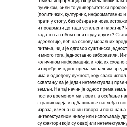
гомила информација коју механички памти
публиком, били то универзитетски профес
(политичких, културних, информативних и д
прати у стопу, без обзира на нова истраж
и продрмати до тада устаљени наратив? 
када то са собом носи осуду других? Ста
идеологије, већ на основу моралних вред
питања, чији је одговор суштински једнос
и много тога, једноставно заборавили. Ин
количином информација и која их сходно 
и одређени однос према моралним вредно
има и одређену дужност, коју свако испо
схватању да је један интелектуалац првенс
земљи. На тај начин је однос према земљи
постао временом магловит, а осећање на
страних идеја и одбацивање наслеђа свог
израза, измена начин говора и понашања
интелектуалном нивоу или испољавају дру
су фактори који су одвојили интелектуал