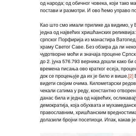
од народа; од обичног човека, који тако м
постави и размотри. И ово ћемо управо п
Као што смо имали прилике да видимо, у 
једна од највећих хришћанских реликвија:
српског Порфирија из манастира Ватопед
храму Светог Саве. Без обзира да ли неко
чудотворне моћи и значаја процене Српске
до 2. јуна 576.793 верника дошли како би
времена писања ово кратког есеја, проце
док се процењује да их је било и више.
[2]
Б
видети својим очима. Километарски редов
чекали сатима у реду, константно отворен
данас била и једна од највећих, осликавај
демократија, која обухвата и мухамеданс
православним, хришћанским вредностима, 
долазили бројни посетиоци. Ипак, какав 