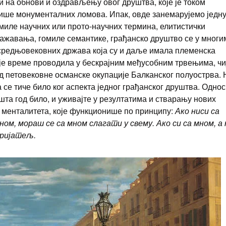
и на обнови и оздрављењу овог друштва, које је током
више монументалних ломова. Ипак, овде занемарујемо једн
омиле научних или прото-научних термина, елитистички
ражавања, гомиле семантике, грађанско друштво се у многи
 средњовековних држава која су и даље имала племенска
воје време проводила у бескрајним међусобним трвењима, чи
од петовековне османске окупације Балканског полуострва. 
 се тиче било ког аспекта једног грађанског друштва. Однос
 шта год било, и уживајте у резултатима и стварању нових
 менталитета, које функционише по принципу:
Ако ниси са
мном, мораш се са мном слагати у свему. Ако си са мном, а 
пријатељ.