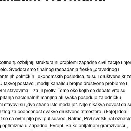
ne tj. ozbiljniji strukturalni problemi zapadne civilizacije i nj
idelo. Svedoci smo finalnog raspadanja freske „pravednog i
tnijih političkih i ekonomskih posledica, tu su i društvene kriz
 takvoj postavci, mediji kanališu brojne društvene probleme i
im stavovima – za ili protiv. Teme oko kojih se debate vrte su
o pitanja nacionalnih manjina ali svaka poseduje zajedničku
ni stavovi su „dve strane iste medalje“. Nije nikakva novost da s
i razlog za podešenost ovakve društvene atmosfere u kojoj ideali
 se sa ovim nije prvi put susreo. Naime, Prvi svetski rat označio
g optimizma u Zapadnoj Evropi. Sa kolonijalnom gramzivošću,