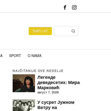
ЋИР/LAT
KA
SPORT
O NAMA
NAJČITANIJE OVE NEDELJE
Легенде
деведесетих: Мира
Марковић
август 7, 2026
У сусрет Јужном
Ветру на