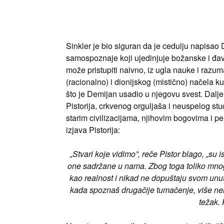
Sinkler je bio siguran da je cedulju napisao
samospoznaje koji ujedinjuje božanske i đa
može pristupiti naivno, iz ugla nauke i ra
(racionalno) i dionijskog (mistično) načela k
što je Demijan usadio u njegovu svest. Dal
Pistorija, crkvenog orguljaša i neuspelog stu
starim civilizacijama, njihovim bogovima i p
izjava Pistorija:
„Stvari koje vidimo”, reče Pistor blago, „su
one sadržane u nama. Zbog toga toliko mnogo
kao realnost i nikad ne dopuštaju svom unutr
kada spoznaš drugačije tumačenje, više nema
težak. 