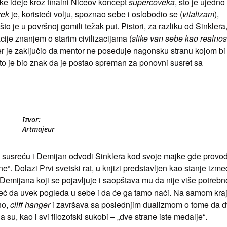
ke ideje kroz finalni Ničeov koncept
superčoveka
, što je ujedno
vek
je, koristeći volju, spoznao sebe i oslobodio se (
vitalizam
),
o je u površnoj gomili težak put. Pistori, za razliku od Sinklera
cije znanjem o starim civilizacijama (
slike van sebe kao realnos
ler je zaključio da mentor ne poseduje nagonsku stranu kojom bi
to je bio znak da je postao spreman za ponovni susret sa
Izvor:
Artmajeur
o susreću i Demijan odvodi Sinklera kod svoje majke gde provod
ne“. Dolazi Prvi svetski rat, u knjizi predstavljen kao stanje izm
“ Demijana koji se pojavljuje i saopštava mu da nije više potrebn
eć da uvek pogleda u sebe i da će ga tamo naći. Na samom kra
no,
cliff hanger
i završava sa poslednjim dualizmom o tome da 
da su, kao i svi filozofski sukobi – „dve strane iste medalje“.