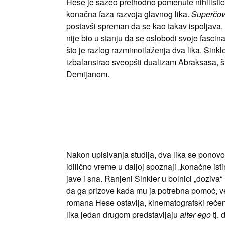
Hese je sažeo prethodno pomenute nihilistič
konačna faza razvoja glavnog lika.
Superčo
postavši spreman da se kao takav ispoljava, št
nije bio u stanju da se oslobodi svoje fascina
što je razlog razmimoilaženja dva lika. Sink
izbalansirao sveopšti dualizam Abraksasa, š
Demijanom.
Nakon upisivanja studija, dva lika se ponov
idilično vreme u daljoj spoznaji „konačne isti
jave i sna. Ranjeni Sinkler u bolnici „doziva
da ga prizove kada mu ja potrebna pomoć, v
romana Hese ostavlja, kinematografski reče
lika jedan drugom predstavljaju
alter ego
tj. 