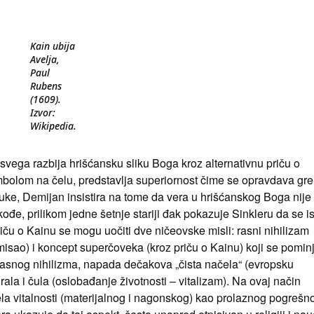
Kain ubija
Avelja,
Paul
Rubens
(1609).
Izvor:
Wikipedia.
svega razbija hrišćansku sliku Boga kroz alternativnu priču o
imbolom na čelu, predstavlja superiornost čime se opravdava gr
ke, Demijan insistira na tome da vera u hrišćanskog Boga nije
ođe, prilikom jedne šetnje stariji đak pokazuje Sinkleru da se is
iču o Kainu se mogu uočiti dve ničeovske misli: rasni nihilizam
isao) i koncept superčoveka (kroz priču o Kainu) koji se pominj
 rasnog nihilizma, napada dečakova „čista načela“ (evropsku
ala i čula (oslobađanje životnosti – vitalizam). Na ovaj način
ela vitalnosti (materijalnog i nagonskog) kao prolaznog pogrešno