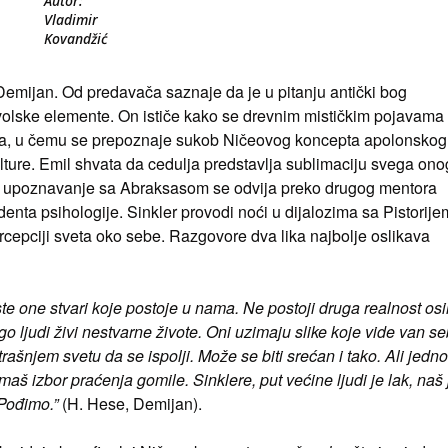
Autor:
Vladimir
Kovandžić
 Demijan. Od predavača saznaje da je u pitanju antički bog
volske elemente. On ističe kako se drevnim mističkim pojavama
zuma, u čemu se prepoznaje sukob Ničeovog koncepta apolonskog
ulture. Emil shvata da cedulja predstavlja sublimaciju svega ono
je upoznavanje sa Abraksasom se odvija preko drugog mentora
denta psihologije. Sinkler provodi noći u dijalozima sa Pistorije
ercepciji sveta oko sebe. Razgovore dva lika najbolje oslikava
 iste one stvari koje postoje u nama. Ne postoji druga realnost os
 ljudi živi nestvarne živote. Oni uzimaju slike koje vide van s
ašnjem svetu da se ispolji. Može se biti srećan i tako. Ali jedn
š izbor praćenja gomile. Sinklere, put većine ljudi je lak, naš 
Pođimo.”
(H. Hese, Demijan).