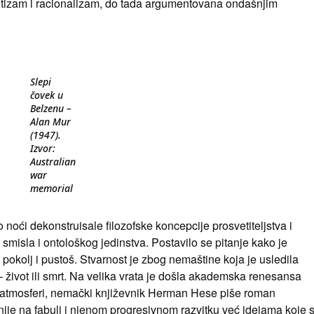
itizam i racionalizam, do tada argumentovana ondašnjim
Slepi
čovek u
Belzenu –
Alan Mur
(1947).
Izvor:
Australian
war
memorial
noći dekonstruisale filozofske koncepcije prosvetiteljstva i
misla i ontološkog jedinstva. Postavilo se pitanje kako je
v pokolj i pustoš. Stvarnost je zbog nemaštine koja je usledila
– život ili smrt. Na velika vrata je došla akademska renesansa
oj atmosferi, nemački književnik Herman Hese piše roman
 nije na fabuli i njenom progresivnom razvitku već idejama koje 