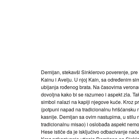
Demijan, stekavši Sinklerovo poverenje, pre 
Kainu i Avelju. U njoj Kain, sa određenim s
ubijanja rođenog brata. Na časovima veronau
dovoljna kako bi se razumeo i aspekt zla. Tak
simbol nalazi na kapiji njegove kuće. Kroz pr
(potpuni napad na tradicionalnu hrišćansku m
kasnije. Demijan sa ovim nastupima, u stilu
tradicionalnu misao) i oslobađa aspekt nemor
Hese ističe da je isključivo odbacivanje nač