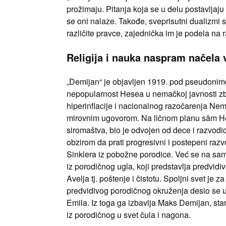
prožimaju. Pitanja koja se u delu postavljaj
se oni nalaze. Takođe, sveprisutni dualizmi su
različite pravce, zajednička im je podela na
Religija i nauka naspram načela v
„Demijan“ je objavljen 1919. pod pseudonimom
nepopularnost Hesea u nemačkoj javnosti zbo
hiperinflacije i nacionalnog razočarenja Ne
mirovnim ugovorom. Na ličnom planu sâm Hese
siromaštva, bio je odvojen od dece i razvodi
obzirom da prati progresivni i postepeni raz
Sinklera iz pobožne porodice. Već se na sam
iz porodičnog ugla, koji predstavlja predvidi
Avelja tj. poštenje i čistotu. Spoljni svet je 
predvidivog porodičnog okruženja desio se u
Emila. Iz toga ga izbavlja Maks Demijan, stari
iz porodičnog u svet čula i nagona.