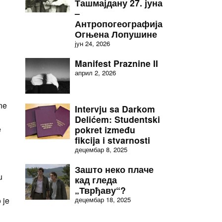
Ташмајдану 27. јуна
–
Антропогеографија
Огњена Лопушине
јун 24, 2026
Manifest Praznine II
април 2, 2026
ene
Intervju sa Darkom
Delićem: Studentski
e
pokret između
fikcija i stvarnosti
децембар 8, 2025
Зашто неко плаче
u
кад гледа
„Тврђаву“?
 je
децембар 18, 2025