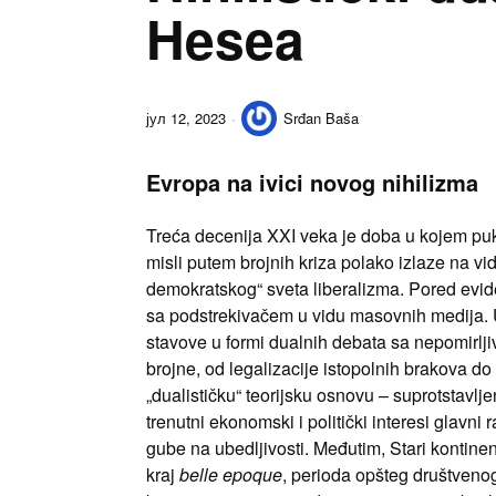
Hesea
јул 12, 2023
Srđan Baša
Evropa na ivici novog nihilizma
Treća decenija XXI veka je doba u kojem pukoti
misli putem brojnih kriza polako izlaze na v
demokratskog“ sveta liberalizma. Pored eviden
sa podstrekivačem u vidu masovnih medija. U
stavove u formi dualnih debata sa nepomirljiv
brojne, od legalizacije istopolnih brakova d
„dualističku“ teorijsku osnovu – suprotstavlje
trenutni ekonomski i politički interesi glavn
gube na ubedljivosti. Međutim, Stari kontinent
kraj
belle epoque
, perioda opšteg društveno