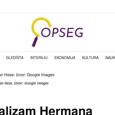
GLEDIŠTA
INTERVJU
EKONOMIJA
KULTURA
NAU
n Hese. Izvor: Google images
dualizam Hermana