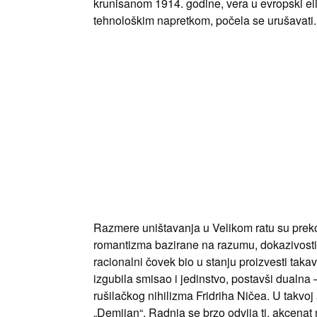
krunisanom 1914. godine, vera u evropski el
tehnološkim napretkom, počela se urušavati.
Razmere uništavanja u Velikom ratu su preko 
romantizma bazirane na razumu, dokazivosti s
racionalni čovek bio u stanju proizvesti taka
izgubila smisao i jedinstvo, postavši dualna 
rušilačkog nihilizma Fridriha Ničea. U takv
„Demijan“. Radnja se brzo odvija tj. akcenat