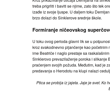
Kroz prikazivanje uticaja Demijana na Sinkler
treba prigrliti i baviti se njime, zato što t
izađe iz svoje ljuspe. U daljem toku Demija
brzo dolazi do Sinklerove srednje škole.
Formiranje ničeovskog superčov
U toku ovog perioda glavni lik se u potpunost
kroz svakodnevno pijančenje kao početnim ni
ime Beatriče i naglo prestaje sa raskalašnim 
Sinklerovo prevazilaženje poroka i slikanje 
praćenjem svojih požuda. Međutim, kad je zav
predavanja o Herodotu na klupi nalazi cedulj
Ptica se probija iz jajeta. Jaje je svet. Ko