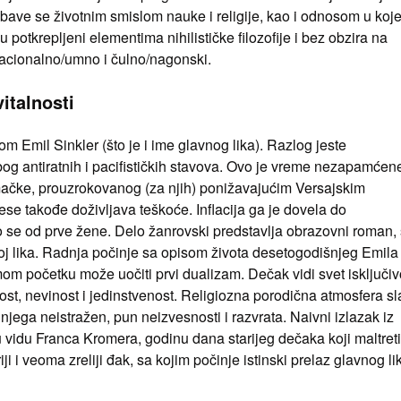
u bave se životnim smislom nauke i religije, kao i odnosom u koj
 potkrepljeni elementima nihilističke filozofije i bez obzira na
 racionalno/umno i čulno/nagonski.
italnosti
 Emil Sinkler (što je i ime glavnog lika). Razlog jeste
g antiratnih i pacifističkih stavova. Ovo je vreme nezapamćen
mačke, prouzrokovanog (za njih) ponižavajućim Versajskim
 takođe doživljava teškoće. Inflacija ga je dovela do
o se od prve žene. Delo žanrovski predstavlja obrazovni roman, 
voj lika. Radnja počinje sa opisom života desetogodišnjeg Emila
om početku može uočiti prvi dualizam. Dečak vidi svet isključiv
vost, nevinost i jedinstvenost. Religiozna porodična atmosfera sl
za njega neistražen, pun neizvesnosti i razvrata. Naivni izlazak iz
 vidu Franca Kromera, godinu dana starijeg dečaka koji maltreti
ji i veoma zreliji đak, sa kojim počinje istinski prelaz glavnog li