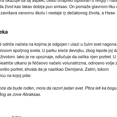
a ukazuje da taj aspekt, često unapred otpisivan u religiji i nau
ek onda život kao takav dobija pun smisao. On pomaže glavnom liku
n završava osnovnu školu i nestaje iz dečakovog života, a Hese
eka
i odriče načela na kojima je odgojen i ulazi u čulni svet nagona
voom spoljnog sveta. U parku sreće devojku, zbog lepote joj d
životom. Iako je ne upoznaje, odlučuje da oslika njen portret. U
Beatriče utkano je Ničeovo načelo volunatirzma, odnosno volje 
ršio portret, shvata da je naslikao Demijana. Zatim, tokom
icu na kojoj piše:
 hoće da bude rođen, mora da razori jedan svet. Ptica leti ka bogu
Bog se zove Abraksas.