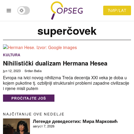
ЋИР/LAT
superčovek
KULTURA
Nihilistički dualizam Hermana Hesea
јул 12, 2023
Srđan Baša
Evropa na ivici novog nihilizma Treća decenija XXI veka je doba u
kojem pukotine tj. ozbiljniji strukturalni problemi zapadne civilizacije
i njene misli putem
PROČITAJTE JOŠ
NAJČITANIJE OVE NEDELJE
Легенде деведесетих: Мира Марковић
август 7, 2026