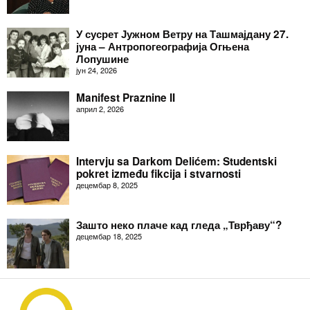
У сусрет Јужном Ветру на Ташмајдану 27.
јуна – Антропогеографија Огњена
Лопушине
јун 24, 2026
Manifest Praznine II
април 2, 2026
Intervju sa Darkom Delićem: Studentski
pokret između fikcija i stvarnosti
децембар 8, 2025
Зашто неко плаче кад гледа „Тврђаву“?
децембар 18, 2025