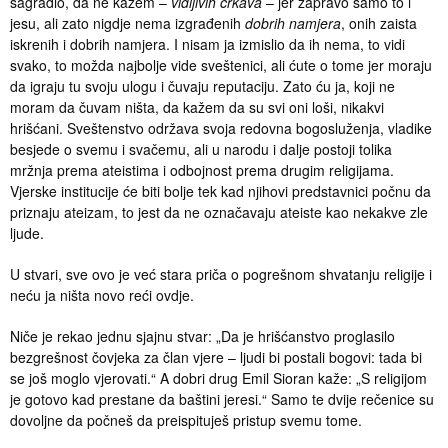
sagradio, da ne kažem –
vidljivih crkava
– jer zapravo samo to i
jesu, ali zato nigdje nema izgrađenih
dobrih namjera
, onih zaista
iskrenih i dobrih namjera. I nisam ja izmislio da ih nema, to vidi
svako, to možda najbolje vide sveštenici, ali ćute o tome jer moraju
da igraju tu svoju ulogu i čuvaju reputaciju. Zato ću ja, koji ne
moram da čuvam ništa, da kažem da su svi oni loši, nikakvi
hrišćani. Sveštenstvo održava svoja redovna bogosluženja, vladike
besjede o svemu i svačemu, ali u narodu i dalje postoji tolika
mržnja prema ateistima i odbojnost prema drugim religijama.
Vjerske institucije će biti bolje tek kad njihovi predstavnici počnu da
priznaju ateizam, to jest da ne označavaju ateiste kao nekakve zle
ljude.
U stvari, sve ovo je već stara priča o pogrešnom shvatanju religije i
neću ja ništa novo reći ovdje.
Niče je rekao jednu sjajnu stvar: „Da je hrišćanstvo proglasilo
bezgrešnost čovjeka za član vjere – ljudi bi postali bogovi: tada bi
se još moglo vjerovati.“ A dobri drug Emil Sioran kaže: „S religijom
je gotovo kad prestane da baštini jeresi.“ Samo te dvije rečenice su
dovoljne da počneš da preispituješ pristup svemu tome.