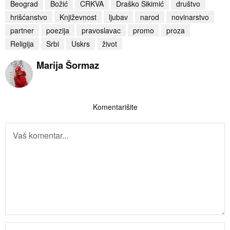
Beograd
Božić
CRKVA
Draško Sikimić
društvo
hrišćanstvo
Književnost
ljubav
narod
novinarstvo
partner
poezija
pravoslavac
promo
proza
Religija
Srbi
Uskrs
život
Marija Šormaz
Komentarišite