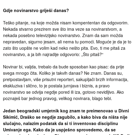
Gdje novinarstvo griješi danas?
Teško pitanje, na koje možda nisam kompententan da odgovorim.
Nekada stvarno prezirem sve što ima veze sa novinarstvom, a
nekada posebno televizijsko novinarstvo. Znam da sam možda
nepravedan, sigurno jesam, ali nema tu pomoći. Moguće je da je to
zato što uopšte ne volim kad neko nešto pita. Evo, ti me pitaš za
novinarstvo, a ja bih najradije odgovorio: „Što pitaš?“
Novinar bi, valjda, trebalo da bude sposoban kao pisac: da prije
svega mnogo čita. Koliko je takvih danas? Ne znam. Danas su,
pretpostavljam, više prisutni reporteri, sakupljači brzih informacija,
ekskluziva i slično, to je postala jurnjava i biznis, a pravo
novinarstvo se odvija negdje pored ili iza, gotovo nevidljivo. Ako
poznaješ bar jednog pravog, velikog novinara, blago tebi.
Jedan beogradski umjetnik kog znam te preimenovao u Divni
Sikimić, Draško se negdje zagubilo, a kako biva da ništa nije
slučajno, nalazim podatak da si ti inventovao disciplinu
Umivanje ega. Kako da je uspješno sprovedemo, da se