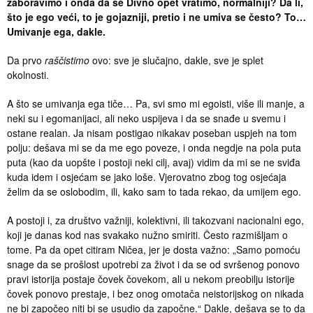
zaboravimo i onda da se Divno opet vratimo, normalniji? Da li,
što je ego veći, to je gojazniji, pretio i ne umiva se često? To…
Umivanje ega, dakle.
Da prvo
raščistimo
ovo: sve je slučajno, dakle, sve je splet
okolnosti.
A što se umivanja ega tiče… Pa, svi smo mi egoisti, više ili manje, a
neki su i egomanijaci, ali neko uspijeva i da se snađe u svemu i
ostane realan. Ja nisam postigao nikakav poseban uspjeh na tom
polju: dešava mi se da me ego poveze, i onda negdje na pola puta
puta (kao da uopšte i postoji neki cilj, avaj) vidim da mi se ne sviđa
kuda idem i osjećam se jako loše. Vjerovatno zbog tog osjećaja
želim da se oslobodim, ili, kako sam to tada rekao, da umijem ego.
A postoji i, za društvo važniji, kolektivni, ili takozvani nacionalni ego,
koji je danas kod nas svakako nužno smiriti. Često razmišljam o
tome. Pa da opet citiram Ničea, jer je dosta važno: „Samo pomoću
snage da se prošlost upotrebi za život i da se od svršenog ponovo
pravi istorija postaje čovek čovekom, ali u nekom preobilju istorije
čovek ponovo prestaje, i bez onog omotača neistorijskog on nikada
ne bi započeo niti bi se usudio da započne.“ Dakle, dešava se to da