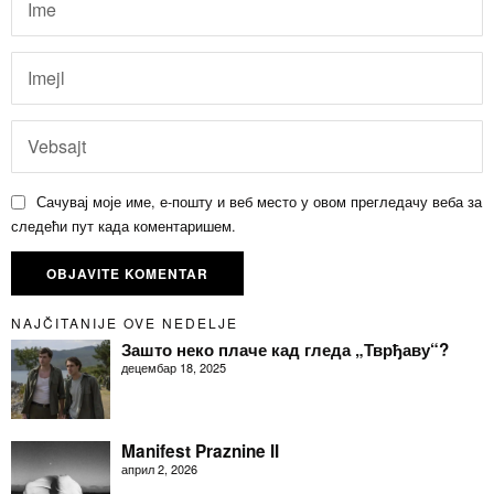
Сачувај моје име, е-пошту и веб место у овом прегледачу веба за
следећи пут када коментаришем.
NAJČITANIJE OVE NEDELJE
Зашто неко плаче кад гледа „Тврђаву“?
децембар 18, 2025
Manifest Praznine II
април 2, 2026