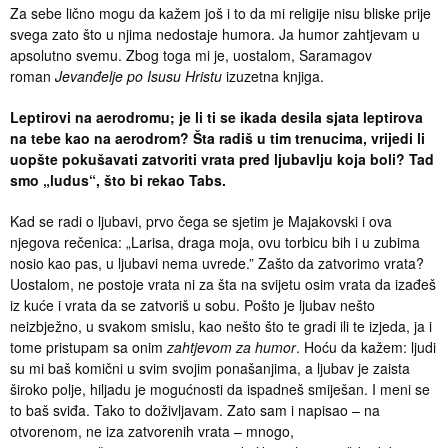
Za sebe lično mogu da kažem još i to da mi religije nisu bliske prije
svega zato što u njima nedostaje humora. Ja humor zahtjevam u
apsolutno svemu. Zbog toga mi je, uostalom, Saramagov
roman
Jevanđelje po Isusu Hristu
izuzetna knjiga.
Leptirovi na aerodromu; je li ti se ikada desila sjata leptirova
na tebe kao na aerodrom? Šta radiš u tim trenucima, vrijedi li
uopšte pokušavati zatvoriti vrata pred ljubavlju koja boli? Tad
smo „ludus“, što bi rekao Tabs.
Kad se radi o ljubavi, prvo čega se sjetim je Majakovski i ova
njegova rečenica: „Larisa, draga moja, ovu torbicu bih i u zubima
nosio kao pas, u ljubavi nema uvrede.” Zašto da zatvorimo vrata?
Uostalom, ne postoje vrata ni za šta na svijetu osim vrata da izađeš
iz kuće i vrata da se zatvoriš u sobu. Pošto je ljubav nešto
neizbježno, u svakom smislu, kao nešto što te gradi ili te izjeda, ja i
tome pristupam sa onim
zahtjevom za humor
. Hoću da kažem: ljudi
su mi baš komični u svim svojim ponašanjima, a ljubav je zaista
široko polje, hiljadu je mogućnosti da ispadneš smiješan. I meni se
to baš sviđa. Tako to doživljavam. Zato sam i napisao – na
otvorenom, ne iza zatvorenih vrata – mnogo,