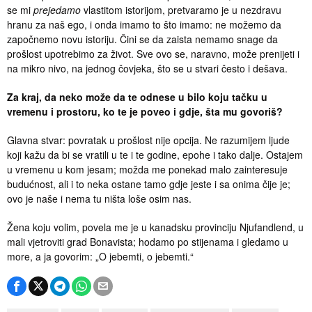
se mi
prejedamo
vlastitom istorijom, pretvaramo je u nezdravu
hranu za naš ego, i onda imamo to što imamo: ne možemo da
započnemo novu istoriju. Čini se da zaista nemamo snage da
prošlost upotrebimo za život. Sve ovo se, naravno, može prenijeti i
na mikro nivo, na jednog čovjeka, što se u stvari često i dešava.
Za kraj, da neko može da te odnese u bilo koju tačku u
vremenu i prostoru, ko te je poveo i gdje, šta mu govoriš?
Glavna stvar: povratak u prošlost nije opcija. Ne razumijem ljude
koji kažu da bi se vratili u te i te godine, epohe i tako dalje. Ostajem
u vremenu u kom jesam; možda me ponekad malo zainteresuje
budućnost, ali i to neka ostane tamo gdje jeste i sa onima čije je;
ovo je naše i nema tu ništa loše osim nas.
Žena koju volim, povela me je u kanadsku provinciju Njufandlend, u
mali vjetroviti grad Bonavista; hodamo po stijenama i gledamo u
more, a ja govorim: „O jebemti, o jebemti.“