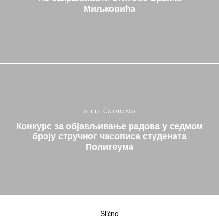
Миљковића
SLEDEĆA OBJAVA
Конкурс за објављивање радова у седмом
броју стручног часописа студената
Политеума
Slično