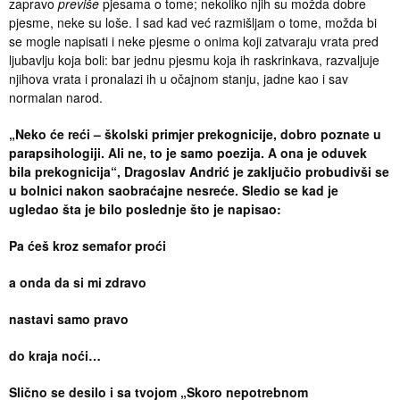
zapravo
previše
pjesama o tome; nekoliko njih su možda dobre
pjesme, neke su loše. I sad kad već razmišljam o tome, možda bi
se mogle napisati i neke pjesme o onima koji zatvaraju vrata pred
ljubavlju koja boli: bar jednu pjesmu koja ih raskrinkava, razvaljuje
njihova vrata i pronalazi ih u očajnom stanju, jadne kao i sav
normalan narod.
„Neko će reći – školski primjer prekognicije, dobro poznate u
parapsihologiji. Ali ne, to je samo poezija. A ona je oduvek
bila prekognicija“, Dragoslav Andrić je zaključio probudivši se
u bolnici nakon saobraćajne nesreće. Sledio se kad je
ugledao šta je bilo poslednje što je napisao:
Pa ćeš kroz semafor proći
a onda da si mi zdravo
nastavi samo pravo
do kraja noći…
Slično se desilo i sa tvojom „Skoro nepotrebnom