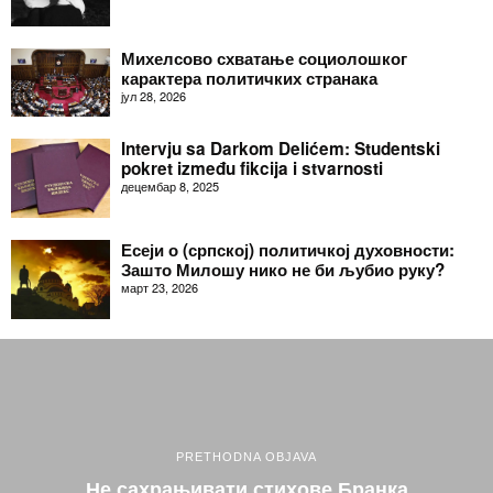
Михелсово схватање социолошког
карактера политичких странака
јул 28, 2026
Intervju sa Darkom Delićem: Studentski
pokret između fikcija i stvarnosti
децембар 8, 2025
Есеји о (српској) политичкој духовности:
Зашто Милошу нико не би љубио руку?
март 23, 2026
PRETHODNA OBJAVA
Не сахрањивати стихове Бранка