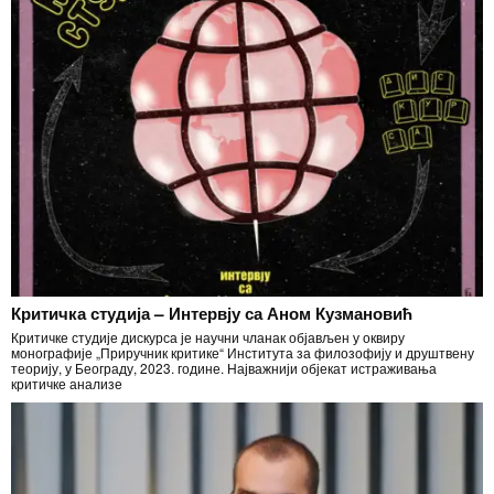
Критичка студија – Интервју са Аном Кузмановић
Критичке студије дискурса је научни чланак објављен у оквиру
монографије „Приручник критике“ Института за филозофију и друштвену
теорију, у Београду, 2023. године. Најважнији објекат истраживања
критичке анализе