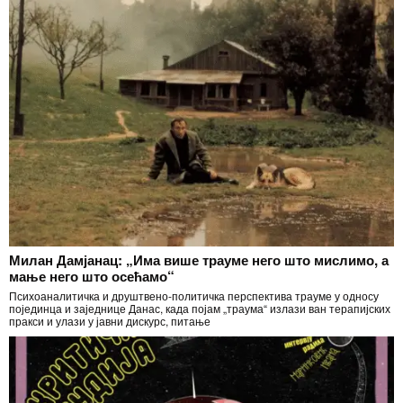
Милан Дамјанац: „Има више трауме него што мислимо, а
мање него што осећамо“
Психоаналитичка и друштвено-политичка перспектива трауме у односу
појединца и заједнице Данас, када појам „траума“ излази ван терапијских
пракси и улази у јавни дискурс, питање