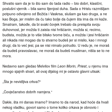
Shvatio sam da je to što sam do tada radio – bio dobri, klasični,
poslušni vjernik – bila samo lijenjost duha. Sada o Hristu razmišljam
potpuno odvojeno od Božića i Vaskrsa, slušam ga kao druga, a ne
kao Boga, jer mislim da ću tako bolje da čujem šta ima da mi kaže.
Smatram, takođe, da bi svaki čovjek trebalo da preispita svoju
duhovnost, jer možda ti zaista nisi hrišćanin, možda si, recimo,
budista, možda je to više blisko tvome biću, a možda i jesi hrišćanin
ali nikada nisi mogao da to stvarno budeš jer si mislio, kao i mnogi
drugi, da to već jesi, pa se nisi nimalo potrudio. U redu je, ne moraš
da budeš pravoslavac, ne moraš da budeš musliman, ništa se to ne
mora.
Nedavno sam gledao Melvilov film
Leon Morin, Priest
, u njemu ima
mnogo sjajnih stvari, ali ovaj dijalog mi je ostavio glavni utisak:
„Šta je nevidljiva crkva?“
„Čovječanstvo dobrih namjera.“
Dakle, šta mi danas imamo? Imamo to da narod, kad hoće da hvali
nekog vladiku, govori samo o tome koliko crkava je obnovio i