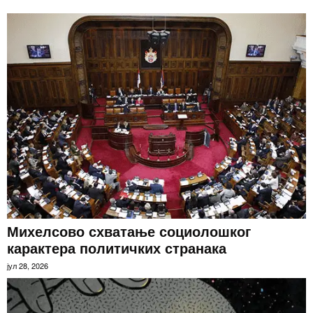
Михелсово схватање социолошког
карактера политичких странака
јул 28, 2026