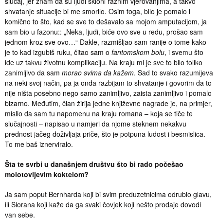
slučaj, jer znam da su ljudi skloni raznim vjerovanjima, a takvo
shvatanje situacije bi me smorilo. Osim toga, bilo je pomalo i
komično to što, kad se sve to dešavalo sa mojom amputacijom, ja
sam bio u fazonu:: „Neka, ljudi, biće ovo sve u redu, prošao sam
jednom kroz sve ovo…“ Dakle, razmišljao sam ranije o tome kako
je to kad izgubiš ruku, čitao sam o
fantomskom bolu
, i svemu što
ide uz takvu životnu komplikaciju. Na kraju mi je sve to bilo toliko
zanimljivo da sam
morao
svima da kažem
. Sad to svako razumijeva
na neki svoj način, pa ja onda razbijam to shvatanje i govorim da to
nije ništa posebno nego samo zanimljivo, zaista zanimljivo i pomalo
bizarno. Međutim, član žirija jedne književne nagrade je, na primjer,
mislio da sam tu napomenu na kraju romana – koja se tiče te
slučajnosti – napisao u namjeri da njome steknem nekakvu
prednost jačeg doživljaja priče, što je potpuna ludost i besmislica.
To me baš iznerviralo.
Šta te svrbi u današnjem društvu što bi rado počešao
molotovljevim koktelom?
Ja sam poput Bernharda koji bi svim preduzetnicima odrubio glavu,
ili Siorana koji kaže da ga svaki čovjek koji nešto prodaje dovodi
van sebe.