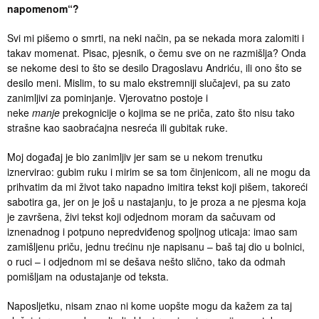
napomenom“?
Svi mi pišemo o smrti, na neki način, pa se nekada mora zalomiti i
takav momenat. Pisac, pjesnik, o čemu sve on ne razmišlja? Onda
se nekome desi to što se desilo Dragoslavu Andriću, ili ono što se
desilo meni. Mislim, to su malo ekstremniji slučajevi, pa su zato
zanimljivi za pominjanje. Vjerovatno postoje i
neke
manje
prekognicije o kojima se ne priča, zato što nisu tako
strašne kao saobraćajna nesreća ili gubitak ruke.
Moj događaj je bio zanimljiv jer sam se u nekom trenutku
iznervirao: gubim ruku i mirim se sa tom činjenicom, ali ne mogu da
prihvatim da mi život tako napadno imitira tekst koji pišem, takoreći
sabotira ga, jer on je još u nastajanju, to je proza a ne pjesma koja
je završena, živi tekst koji odjednom moram da sačuvam od
iznenadnog i potpuno nepredviđenog spoljnog uticaja: imao sam
zamišljenu priču, jednu trećinu nje napisanu – baš taj dio u bolnici,
o ruci – i odjednom mi se dešava nešto slično, tako da odmah
pomišljam na odustajanje od teksta.
Naposljetku, nisam znao ni kome uopšte mogu da kažem za taj