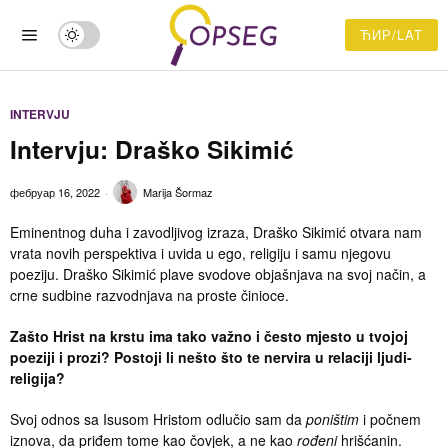
ЋИР/LAT
INTERVJU
Intervju: Draško Sikimić
фебруар 16, 2022
Marija Šormaz
Eminentnog duha i zavodljivog izraza, Draško Sikimić otvara nam
vrata novih perspektiva i uvida u ego, religiju i samu njegovu
poeziju. Draško Sikimić plave svodove objašnjava na svoj način, a
crne sudbine razvodnjava na proste činioce.
Zašto Hrist na krstu ima tako važno i često mjesto u tvojoj
poeziji i prozi? Postoji li nešto što te nervira u relaciji ljudi-
religija?
Svoj odnos sa Isusom Hristom odlučio sam da
poništim
i počnem
iznova, da priđem tome kao čovjek, a ne kao
rođeni
hrišćanin.