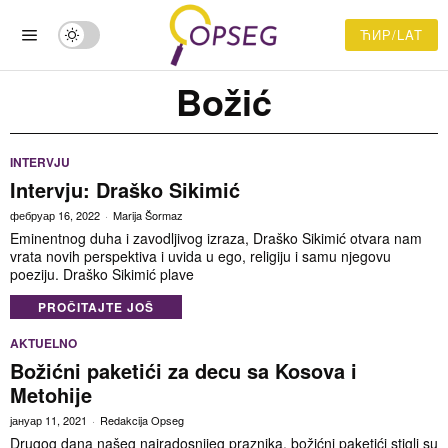
ЋИР/LAT
Božić
INTERVJU
Intervju: Draško Sikimić
фебруар 16, 2022
Marija Šormaz
Eminentnog duha i zavodljivog izraza, Draško Sikimić otvara nam
vrata novih perspektiva i uvida u ego, religiju i samu njegovu
poeziju. Draško Sikimić plave
PROČITAJTE JOŠ
AKTUELNO
Božićni paketići za decu sa Kosova i
Metohije
јануар 11, 2021
Redakcija Opseg
Drugog dana našeg najradosnijeg praznika, božićni paketići stigli su