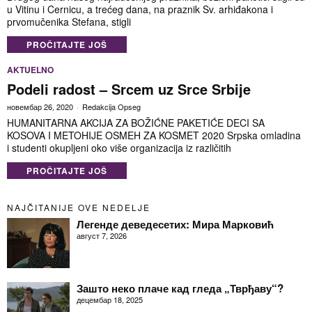
u Vitinu i Cernicu, a trećeg dana, na praznik Sv. arhiđakona i
prvomučenika Stefana, stigli
PROČITAJTE JOŠ
AKTUELNO
Podeli radost – Srcem uz Srce Srbije
новембар 26, 2020
Redakcija Opseg
HUMANITARNA AKCIJA ZA BOŽIĆNE PAKETIĆE DECI SA
KOSOVA I METOHIJE OSMEH ZA KOSMET 2020 Srpska omladina
i studenti okupljeni oko više organizacija iz različitih
PROČITAJTE JOŠ
NAJČITANIJE OVE NEDELJE
Легенде деведесетих: Мира Марковић
август 7, 2026
Зашто неко плаче кад гледа „Тврђаву“?
децембар 18, 2025