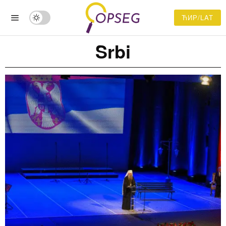
ЋИР/LAT
Srbi