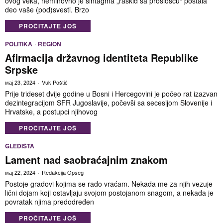
ovog veka, neminovno je sintagma „raskid sa prošlošću“ postala
deo vaše (pod)svesti. Brzo
PROČITAJTE JOŠ
POLITIKA
·
REGION
Afirmacija državnog identiteta Republike
Srpske
мај 23, 2024
Vuk Poštić
Prije trideset dvije godine u Bosni i Hercegovini je počeo rat izazvan
dezintegracijom SFR Jugoslavije, počevši sa secesijom Slovenije i
Hrvatske, a postupci njihovog
PROČITAJTE JOŠ
GLEDIŠTA
Lament nad saobraćajnim znakom
мај 22, 2024
Redakcija Opseg
Postoje gradovi kojima se rado vraćam. Nekada me za njih vezuje
lični dojam koji ostavljaju svojom postojanom snagom, a nekada je
povratak njima predodređen
PROČITAJTE JOŠ