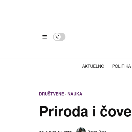
AKTUELNO
POLITIKA
DRUŠTVENE
·
NAUKA
Priroda i čov
децембар 13, 2020
Bojan Perc