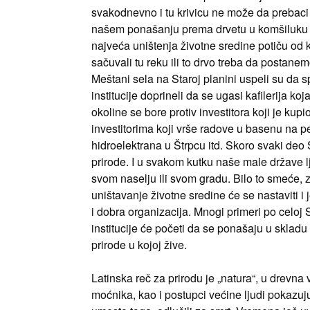
svakodnevno i tu krivicu ne može da prebaci 
našem ponašanju prema drvetu u komšiluku il
najveća uništenja životne sredine potiču od 
sačuvali tu reku ili to drvo treba da postane
Meštani sela na Staroj planini uspeli su da s
institucije doprineli da se ugasi kafilerija k
okoline se bore protiv investitora koji je ku
investitorima koji vrše radove u basenu na per
hidroelektrana u Štrpcu itd. Skoro svaki deo 
prirode. I u svakom kutku naše male države 
svom naselju ili svom gradu. Bilo to smeće,
uništavanje životne sredine će se nastaviti i
i dobra organizacija. Mnogi primeri po celoj 
institucije će početi da se ponašaju u skladu 
prirode u kojoj žive.
Latinska reč za prirodu je „natura“, u drevn
moćnika, kao i postupci većine ljudi pokazuj