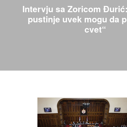
Intervju sa Zoricom Đurić
pustinje uvek mogu da 
cvet“