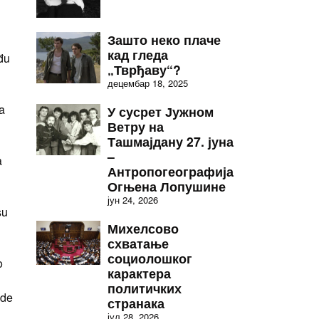
Зашто неко плаче
кад гледа
eđu
„Тврђаву“?
децембар 18, 2025
a
У сусрет Јужном
Ветру на
Ташмајдану 27. јуна
–
a
Антропогеографија
Огњена Лопушине
јун 24, 2026
su
Михелсово
схватање
социолошког
o
карактера
политичких
ode
странака
јул 28, 2026