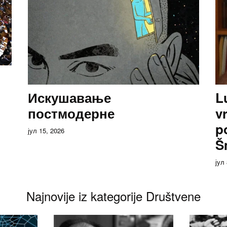
Искушавање
L
постмодерне
v
p
јул 15, 2026
Š
јул
Najnovije iz kategorije Društvene