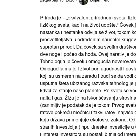
Priroda je – „ekvivalent prirodnom svetu, fi
fizičkog sveta, kao i na život uopšte.“ Čovek 
nastanka i nestanka odvija se život, tokom ko
prosvetiteljstva u određenim naučnim krugovim
suprotan prirodi. Da čovek sa svojim društvo
dve noge i počeo da hoda. Ovaj narativ je d
Tehnologija je čoveku omogućila neverovatne
Omogućila mu je i život pun ugodnosti i povla
koji su usmeren na zaradu i trudi se da vodi d
usputna šteta ubrzanog razvitka tehnologije 
krivci za stanje naše planete. Po svetu se vo
nafta i gas. Žiža je na iskorišćavanju sirovin
(zanimljiv je podatak da je tokom Prvog svets
ratove pokreću moćnici i takvi ratovi najvi
koja država primenjuje ekološke zakone. Odli
stranih investicija ( npr. kineske investicije
i interesi investitora su postali bitniji od int