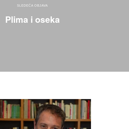
SLEDEĆA OBJAVA
Plima i oseka