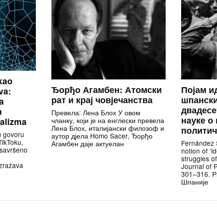
kao
Ђорђо Агамбен: Атомски
Појам и
va:
рат и крај човјечанства
шпанск
a
двадесе
a
Превела: Лена Блох У овом
науке о
talizma
чланку, који је на енглески превела
Лена Блох, италијански филозоф и
политич
 govoru
аутор дјела Homo Sacer, Ђорђо
TikToku,
Fernández S
Агамбен даје актуелан
„savršeno
notion of ‘i
struggles o
izražava
Journal of P
301–316. Р
Шпаније