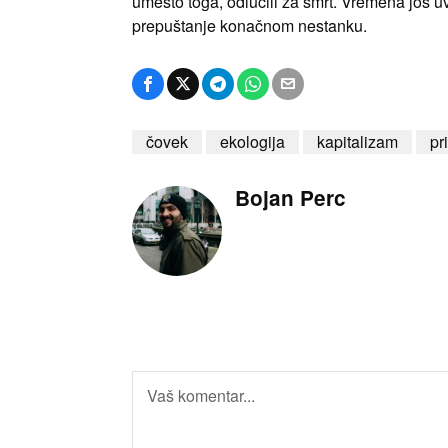
umesto toga, odlučili za smrt. Vremena još u
prepuštanje konačnom nestanku.
čovek
ekologija
kapitalizam
pr
Bojan Perc