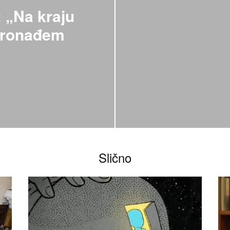
: „Na kraju
pronađem
Slično