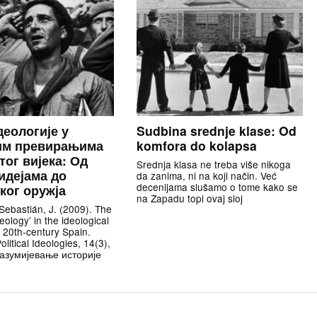
деологије у
Sudbina srednje klase: Od
им превирањима
komfora do kolapsa
тог вијека: Од
Srednja klasa ne treba više nikoga
 идејама до
da zanima, ni na koji način. Već
decenijama slušamo o tome kako se
ког оружја
na Zapadu topi ovaj sloj
ebastián, J. (2009). The
deology’ in the ideological
f 20th-century Spain.
olitical Ideologies, 14(3),
азумијевање историје