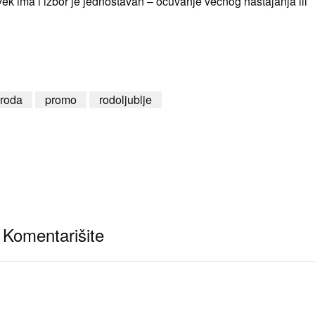
vek ima i izbor je jednostavan – očuvanje večnog nastajanja ili
iroda
promo
rodoljublje
Komentarišite