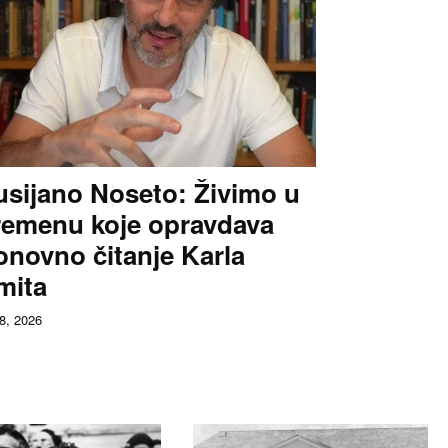
usijano Noseto: Živimo u
remenu koje opravdava
onovno čitanje Karla
mita
 8, 2026