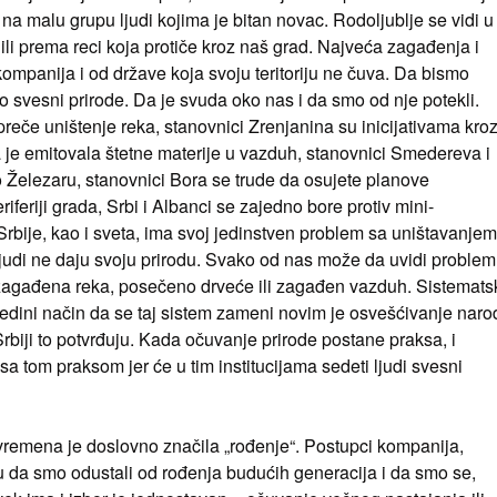
na malu grupu ljudi kojima je bitan novac. Rodoljublje se vidi u
i prema reci koja protiče kroz naš grad. Najveća zagađenja i
kompanija i od države koja svoju teritoriju ne čuva. Da bismo
mo svesni prirode. Da je svuda oko nas i da smo od nje potekli.
preče uništenje reka, stanovnici Zrenjanina su inicijativama kro
oja je emitovala štetne materije u vazduh, stanovnici Smedereva i
pio Železaru, stanovnici Bora se trude da osujete planove
iferiji grada, Srbi i Albanci se zajedno bore protiv mini-
Srbije, kao i sveta, ima svoj jedinstven problem sa uništavanjem
ljudi ne daju svoju prirodu. Svako od nas može da uvidi problem
 zagađena reka, posečeno drveće ili zagađen vazduh. Sistemats
 jedini način da se taj sistem zameni novim je osvešćivanje naro
Srbiji to potvrđuju. Kada očuvanje prirode postane praksa, i
sa tom praksom jer će u tim institucijama sedeti ljudi svesni
a vremena je doslovno značila „rođenje“. Postupci kompanija,
u da smo odustali od rođenja budućih generacija i da smo se,