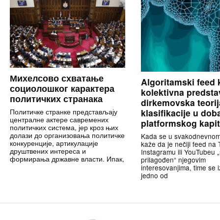
Михелсово схватање
Algoritamski feed 
социолошког карактера
kolektivna predsta
политичких странака
dirkemovska teorij
Политичке странке представљају
klasifikacije u dob
централне актере савремених
platformskog kapi
политичких система, јер кроз њих
долази до организовања политичке
Kada se u svakodnevnom
конкуренције, артикулације
kaže da je nečiji feed na 
друштвених интереса и
Instagramu ili YouTubeu 
формирања државне власти. Ипак,
prilagođen“ njegovim
interesovanjima, time se 
jedno od