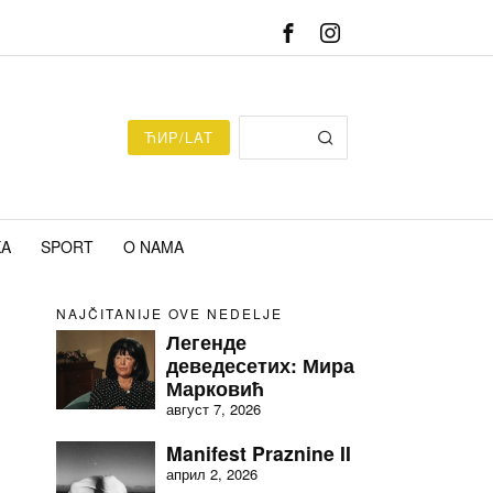
ЋИР/LAT
KA
SPORT
O NAMA
NAJČITANIJE OVE NEDELJE
Легенде
деведесетих: Мира
Марковић
август 7, 2026
Manifest Praznine II
април 2, 2026