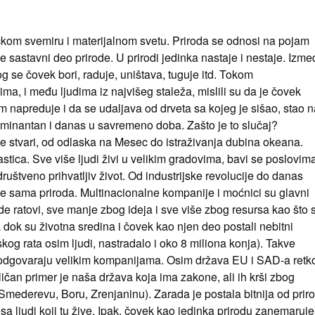
zičkom svemiru i materijalnom svetu. Priroda se odnosi na pojam
je sastavni deo prirode. U prirodi jedinka nastaje i nestaje. Izm
g se čovek bori, raduje, uništava, tuguje itd. Tokom
a, i među ljudima iz najvišeg staleža, mislili su da je čovek
m napreduje i da se udaljava od drveta sa kojeg je sišao, stao n
ominantan i danas u savremeno doba. Zašto je to slučaj?
 stvari, od odlaska na Mesec do istraživanja dubina okeana.
stica. Sve više ljudi živi u velikim gradovima, bavi se poslovim
ruštveno prihvatljiv život. Od industrijske revolucije do danas
je sama priroda. Multinacionalne kompanije i moćnici su glavni
de ratovi, sve manje zbog ideja i sve više zbog resursa kao što 
a dok su životna sredina i čovek kao njen deo postali nebitni
kog rata osim ljudi, nastradalo i oko 8 miliona konja). Takve
še odgovaraju velikim kompanijama. Osim država EU i SAD-a retk
čan primer je naša država koja ima zakone, ali ih krši zbog
 u Smederevu, Boru, Zrenjaninu). Zarada je postala bitnija od prir
eresa ljudi koji tu žive. Ipak, čovek kao jedinka prirodu zanemaruje