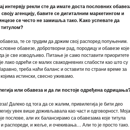
ај интервју рекли сте да имате доста пословних обавез
своју агенцију, бавите се дигиталним маркетингом и
нцезе се често не замишља тако. Kако успевате да
 титулом?
обавеза, те се трудим да држим свој распоред попуњеним.
ословне обавезе, добротворни рад, породицу и обавезе које
да је све изводљиво. Питање је само поставити приоритете
је лако одрећи се малих свакодневних слабости као што су
аравно, треба наћи баланс и оставити по страни време за
 којима истински, свесно уживамо.
легија или обавеза и да ли постоје одређена одрицања
еза! Далеко од тога да се жалим, привилегија је бити део
легију увек више доживљавала као част и одговорност. Моја
оје послове, али их балансирамо са обавезама које титула
е и распореди, и жеље, и очекивања… Али то је просто тако.