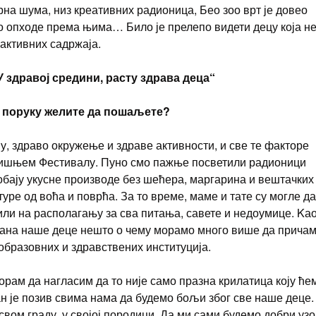
рна шума, низ креативних радионица, Бео зоо врт је довео
о опходе према њима… Било је прелепо видети децу која н
трактивних садржаја.
У здравој средини, расту здрава деца“
ју поруку желите да пошаљете?
, здраво окружење и здраве активности, и све те факторе
одишњем Фестивалу. Пуно смо пажње посветили радионици
робају укусне производе без шећера, маргарина и вештачких
туре од воћа и поврћа. За то време, маме и тате су могле да
били на располагању за сва питања, савете и недоумице. Kа
рана наше деце нешто о чему морамо много више да причам
-образовних и здравствених институција.
орам да нагласим да то није само празна крилатица коју ће
ан је позив свима нама да будемо бољи због све наше деце.
 свом граду, у својој породици. Да ми сами будемо добри уз