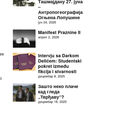
Ташмајдану 27. јуна
–
Антропогеографија
Огњена Лопушине
јун 24, 2026
Manifest Praznine II
април 2, 2026
ек
Intervju sa Darkom
Delićem: Studentski
pokret između
fikcija i stvarnosti
децембар 8, 2025
о
Зашто неко плаче
кад гледа
„Тврђаву“?
децембар 18, 2025