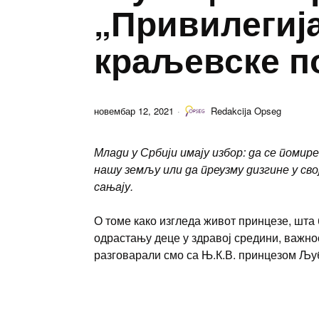
„Привилегија
краљевске п
новембар 12, 2021
Redakcija Opseg
Млади у Србији имају избор: да се поми
нашу земљу или да преузму дизгине у сво
сањају.
О томе како изгледа живот принцезе, шта 
одрастању деце у здравој средини, важно
разговарали смо са Њ.К.В. принцезом Љ