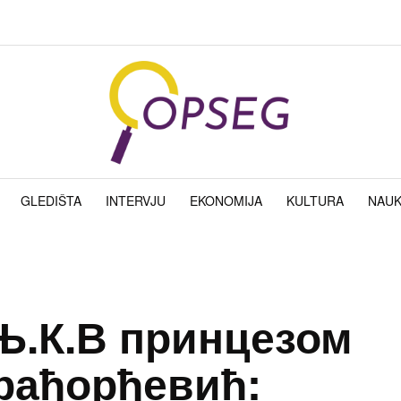
GLEDIŠTA
INTERVJU
EKONOMIJA
KULTURA
NAU
Њ.К.В принцезом
рађорђевић: