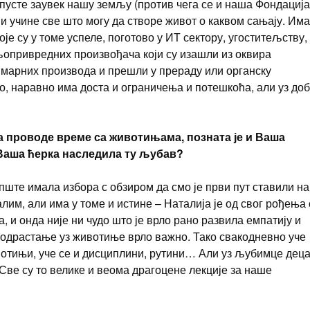
апусте заувек нашу земљу (против чега се и наша Фондација
 и учине све што могу да створе живот о каквом сањају. Има
је су у томе успеле, поготово у ИТ сектору, угоститељству,
опривредних произвођача који су изашли из оквира
марних производа и прешли у прераду или органску
о, наравно има доста и ограничења и потешкоћа, али уз до
ца проводе време са животињама, позната је и Ваша
 Ваша ћерка наследила ту љубав?
опште имала избора с обзиром да смо је први пут ставили на
им, али има у томе и истине – Наталија је од свог рођења 
 и онда није ни чудо што је врло рано развила емпатију и
 одрастање уз животиње врло важно. Тако свакодневно уче
ивотињи, уче се и дисциплини, рутини… Али уз љубимце дец
. Све су то велике и веома драгоцене лекције за наше