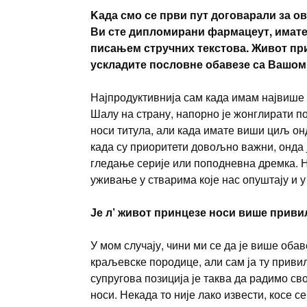
Kада смо се први пут договарали за ов
Ви сте дипломирани фармацеут, имате 
писањем стручних текстова. Живот при
ускладите пословне обавезе са Вашом
Најпродуктивнија сам када имам највише 
Шалу на страну, напорно је жонглирати п
носи титула, али када имате виши циљ он
када су приоритети довољно важни, онда 
гледање серије или поподневна дремка. Н
уживање у стварима које нас опуштају и у
Је л’ живот принцезе носи више приви
У мом случају, чини ми се да је више обав
краљевске породице, али сам ја ту приви
супругова позиција је таква да радимо св
носи. Некада то није лако извести, косе с