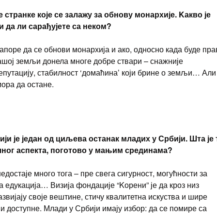
 странке које се залажу за обнову монархије. Kакво је
 да ли сарађујете са неком?
поре да се обнови монархија и ако, односно када буде пра
нашој земљи донела многе добре ствари – снажније
епутацију, стабилност ‘домаћина’ који брине о земљи… Али
мора да остане.
ји је један од циљева останак младих у Србији. Шта је 
лног аспекта, поготово у мањим срединама?
едостаје много тога – пре свега сигурност, могућности за
а едукација… Визија фондације “Kорени” је да кроз низ
звијају своје вештине, стичу квалитетна искуства и шире
ји доступне. Млади у Србији имају избор: да се помире са