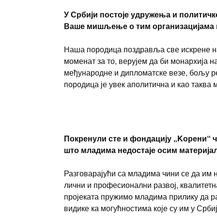
У Србији постоје удружења и политичке
Ваше мишљење о тим организацијама и
Наша породица поздравља све искрене на
моменат за то, верујем да би монархија 
међународне и дипломатске везе, бољу р
породица је увек аполитична и као таква 
Покренули сте и фондацију „Kорени“ чи
што младима недостаје осим материја
Разговарајући са младима чини се да им н
лични и професионални развој, квалитетн
пројеката пружимо младима прилику да ра
видике ка могућностима које су им у Срби