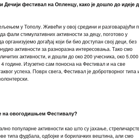
 Дечији фестивал на Опленцу, како је дошло до идеје 
ељењем у Тополу. Живећи у овој средини и разговарајући 
а фали стимулативних активности за децу, поготово у
а организујемо догађај који би био доступан свој деци, без
понудио активности за разноразна интересовања. Тако смо
личитих активности, и дошли до око 200 учесника, око 5.000
 4 године. Изузетно сам поносна на Фестивал и на све
таквог успеха. Поврх свега, Фестивал је добротворног типа 
волонтерски.
де на овогодишњем Фестивалу?
лно популарне активности као што су јахање, стреличарств
ове типа фудбала, одбојке и борилачких вештина, али смо