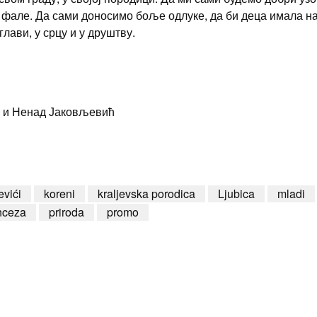
 фале. Да сами доносимо боље одлуке, да би деца имала н
глави, у срцу и у друштву.
 и Ненад Јаковљевић
vići
koreni
kraljevska porodica
Ljubica
mladi
nceza
priroda
promo