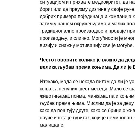
ситуацијом и прихвате медиокритет, да н
бори) или да преузму дизгине у своје руке
добрих примера појединаца и компанија ко
затим у нашем окружењу има и малих пољ
традиционалне производње и продаје при
производњу, и слично. Могућности је мног
визију и снажну мотивацију све је могуће.
Често говорите колико је важно да де
велика љубав према коњима. Да ли је
Итекако, мада се некада питам да ли је у
коња са непуних шест месеци. Мало се шал
животињама, псима, мачкама, па и коњима,
љубав према њима. Мислим да је за децу
како да поштују друге, како се брине о ж
науче и шта је губитак, који је неминован
малишане.