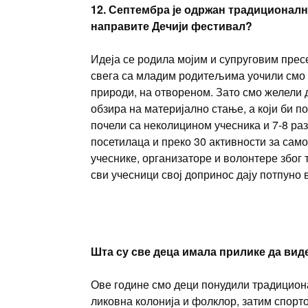
12. Септембра је одржан традиционални
направите Дечији фестивал?
Идеја се родила мојим и супруговим прес
свега са младим родитељима уочили смо д
природи, на отвореном. Зато смо желели д
обзира на материјално стање, а који би 
почели са неколицином учесника и 7-8 раз
посетилаца и преко 30 активности за само
учеснике, организаторе и волонтере због 
сви учесници свој допринос дају потпуно 
Шта су све деца имала прилике да ви
Ове године смо деци понудили традициона
ликовна колонија и фолклор, затим спорт