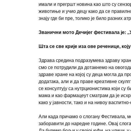
имали и прегршт новина као што су сензо
животиње и учио децу како да се правилн
знају где би пре, толико је било разних а
Званични мото Дечијег фестивала је: „
Шта се све крије иза ове реченице, ко
Здрава средина подразумева здраву храну
смо се потрудили да дотакнемо на овог
здраве хране на којој су деца могла да п
додатака, али и да праве креативне скулп
се консултују са нутрционистима који су 
мама и као фармацеут сматрам да је исх
како у јавности, тако и на нивоу васпитно
Али када причамо о слогану Фестивала, м
заборавити до наредне године. Овај слог
Да будемо бољи у својој кући, на улици, у