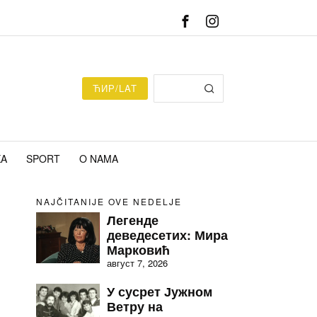
ЋИР/LAT
KA
SPORT
O NAMA
NAJČITANIJE OVE NEDELJE
Легенде
деведесетих: Мира
Марковић
август 7, 2026
У сусрет Јужном
Ветру на