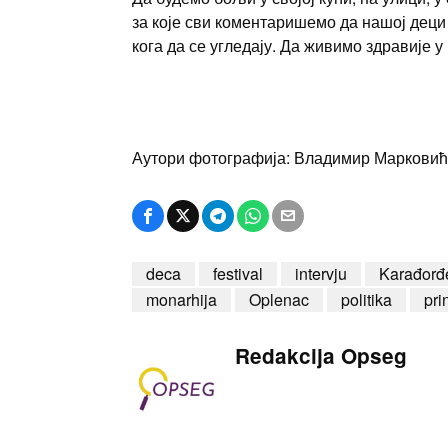
за које сви коментаришемо да нашој деци
кога да се угледају. Да живимо здравије у 
Аутори фотографија: Владимир Марковић
deca
festival
intervju
Karađorđe
monarhija
Oplenac
politika
pri
Redakcija Opseg