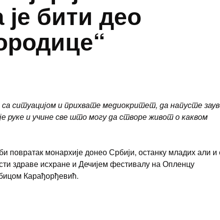
 је бити део
ородице“
ре са ситуацијом и прихвате медиокритет, да напусте заув
је руке и учине све што могу да створе живот о каквом
би повратак монархије донео Србији, останку младих али и 
сти здраве исхране и Дечијем фестивалу на Опленцу
убицом Карађорђевић.