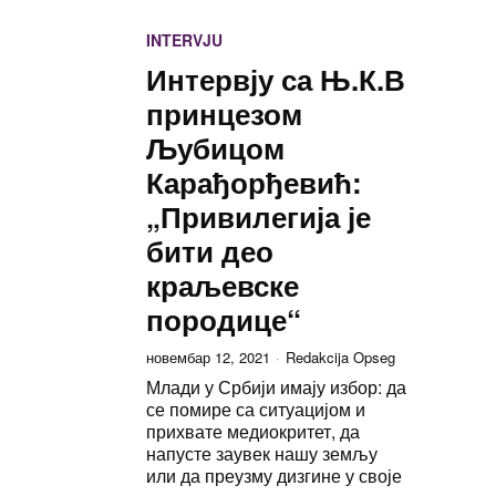
INTERVJU
Интервју са Њ.К.В
принцезом
Љубицом
Карађорђевић:
„Привилегија је
бити део
краљевске
породице“
новембар 12, 2021
Redakcija Opseg
Млади у Србији имају избор: да
се помире са ситуацијом и
прихвате медиокритет, да
напусте заувек нашу земљу
или да преузму дизгине у своје