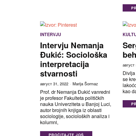
P
INTERVJU
KULT
Intervju Nemanja
Ser
Đukić: Sociološka
beh
interpretacija
август 
stvarnosti
Divlja
se kre
август 31, 2022
Marija Šormaz
lakoć
kao da
Prof. dr Nemanja Đukić vanredni
je profesor Fakulteta političkih
nauka Univerziteta u Banjoj Luci,
P
autor brojnih knjiga iz oblasti
sociologije, socioloških analiza i
kolumni,
PROČITAJTE JOŠ