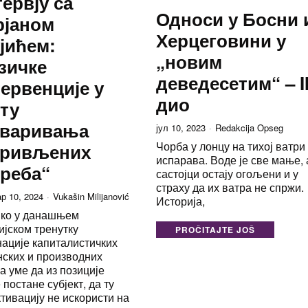
ервју са
Односи у Босни 
рјаном
Херцеговини у
јићем:
„новим
зичке
деведесетим“ – I
ервенције у
дио
ту
тваривања
јул 10, 2023
Redakcija Opseg
Чорба у лонцу на тихој ватри
кривљених
испарава. Воде је све мање, 
реба“
састојци остају огољени и у
страху да их ватра не спржи.
р 10, 2024
Vukašin Milijanović
Историја,
 ко у данашњем
ијском тренутку
PROČITAJTE JOŠ
ације капиталистичких
нских и производних
а уме да из позиције
 постане субјект, да ту
ктивацију не искористи на