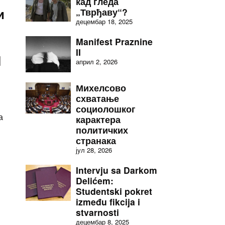
кад гледа
и
„Тврђаву“?
децембар 18, 2025
Manifest Praznine
II
I
април 2, 2026
Михелсово
схватање
социолошког
а
карактера
политичких
странака
јул 28, 2026
Intervju sa Darkom
Delićem:
Studentski pokret
između fikcija i
stvarnosti
децембар 8, 2025