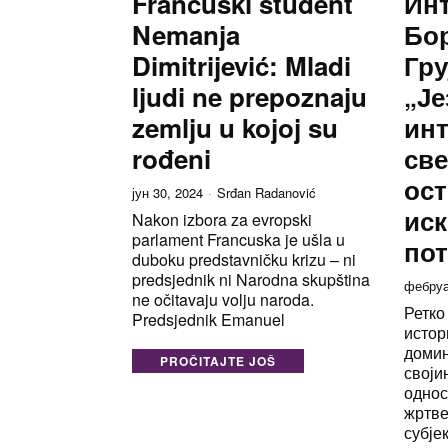
Francuski student
Инт
Nemanja
Бо
Dimitrijević: Mladi
Гру
ljudi ne prepoznaju
„Је
zemlju u kojoj su
инт
rođeni
све
ос
јун 30, 2024
Srđan Radanović
ис
Nakon izbora za evropski
parlament Francuska je ušla u
пот
duboku predstavničku krizu – ni
predsjednik ni Narodna skupština
фебруа
ne očitavaju volju naroda.
Ретко
Predsjednik Emanuel
истор
домин
PROČITAJTE JOŠ
своји
однос
жртве
субје