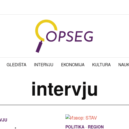
GLEDIŠTA
INTERVJU
EKONOMIJA
KULTURA
NAU
intervju
VJU
POLITIKA
·
REGION