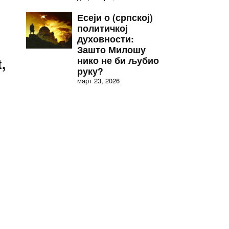
Есеји о (српској)
политичкој
духовности:
Зашто Милошу
нико не би љубио
,
руку?
март 23, 2026