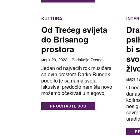
KULTURA
INTER
Od Trećeg svijeta
Dra
do Brisanog
psi
prostora
bi 
svo
март 20, 2022
Redakcija Opseg
živ
Jedan od najvećih rok muzičara
sa ovih prostora Darko Rundek
март 1
podelio je sa nama svoja
iskustva, predočio nam šta novo
O ned
možemo očekivati u njegovoj
danas
kojima
nesigu
PROČITAJTE JOŠ
savre
uradio
P