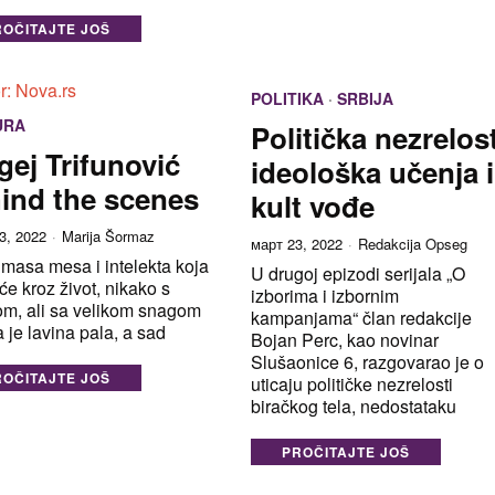
ROČITAJTE JOŠ
POLITIKA
·
SRBIJA
URA
Politička nezrelost
gej Trifunović
ideološka učenja i
ind the scenes
kult vođe
3, 2022
Marija Šormaz
март 23, 2022
Redakcija Opseg
 masa mesa i intelekta koja
U drugoj epizodi serijala „O
će kroz život, nikako s
izborima i izbornim
om, ali sa velikom snagom
kampanjama“ član redakcije
 je lavina pala, a sad
Bojan Perc, kao novinar
Slušaonice 6, razgovarao je o
ROČITAJTE JOŠ
uticaju političke nezrelosti
biračkog tela, nedostataku
PROČITAJTE JOŠ