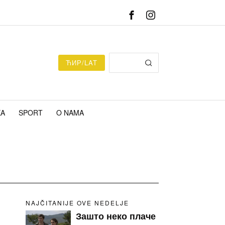
ЋИР/LAT
KA
SPORT
O NAMA
NAJČITANIJE OVE NEDELJE
Зашто неко плаче