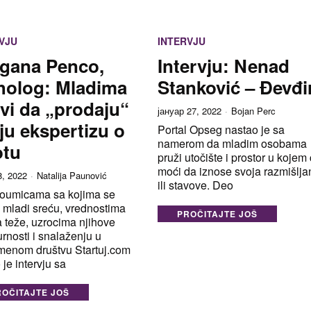
VJU
INTERVJU
gana Penco,
Intervju: Nenad
holog: Mladima
Stanković – Đevđi
svi da „prodaju“
јануар 27, 2022
Bojan Perc
ju ekspertizu o
Portal Opseg nastao je sa
namerom da mladim osobama
otu
pruži utočište i prostor u kojem
moći da iznose svoja razmišlja
8, 2022
Natalija Paunović
ili stavove. Deo
oumicama sa kojima se
 mladi sreću, vrednostima
PROČITAJTE JOŠ
 teže, uzrocima njihove
rnosti i snalaženju u
menom društvu Startuj.com
 je intervju sa
ROČITAJTE JOŠ