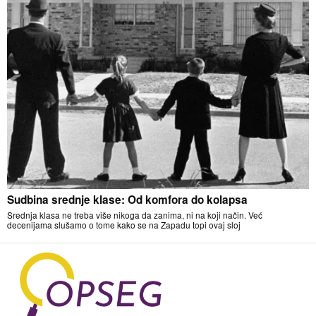
Sudbina srednje klase: Od komfora do kolapsa
Srednja klasa ne treba više nikoga da zanima, ni na koji način. Već
decenijama slušamo o tome kako se na Zapadu topi ovaj sloj