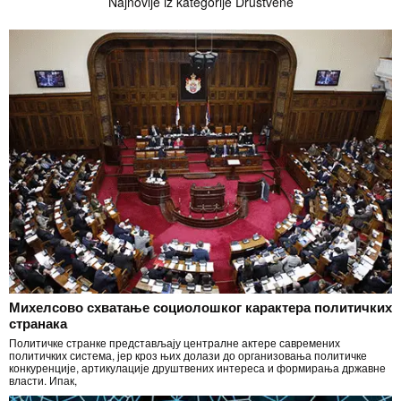
Najnovije iz kategorije Društvene
Михелсово схватање социолошког карактера политичких
странака
Политичке странке представљају централне актере савремених
политичких система, јер кроз њих долази до организовања политичке
конкуренције, артикулације друштвених интереса и формирања државне
власти. Ипак,