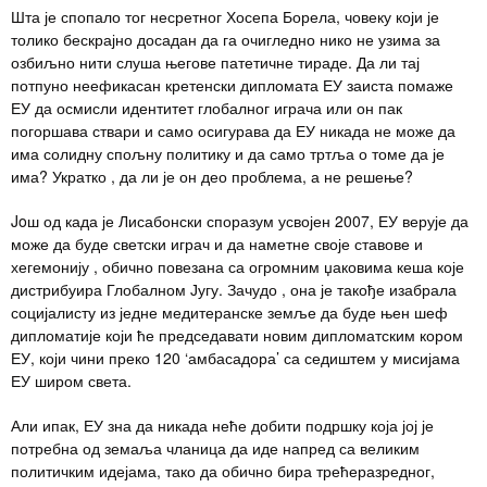
Шта је спопало тог несретног Хосепа Борела, човеку који је
толико бескрајно досадан да га очигледно нико не узима за
озбиљно нити слуша његове патетичне тираде. Да ли тај
потпуно неефикасан кретенски дипломата ЕУ заиста помаже
ЕУ да осмисли идентитет глобалног играча или он пак
погоршава ствари и само осигурава да ЕУ никада не може да
има солидну спољну политику и да само тртља о томе да је
има? Укратко , да ли је он део проблема, а не решење?
Joш од када је Лисабонски споразум усвојен 2007, ЕУ верује да
може да буде светски играч и да наметне своје ставове и
хегемонију , обично повезана са огромним џаковима кеша које
дистрибуира Глобалном Југу. Зачудо , она је такође изабрала
социјалисту из једне медитеранске земље да буде њен шеф
дипломатије који ће председавати новим дипломатским кором
ЕУ, који чини преко 120 ‘амбасадора’ са седиштем у мисијама
ЕУ широм света.
Али ипак, ЕУ зна да никада неће добити подршку која јој је
потребна од земаља чланица да иде напред са великим
политичким идејама, тако да обично бира трећеразредног,