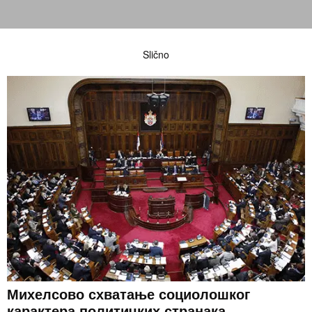
Slično
Михелсово схватање социолошког
карактера политичких странака