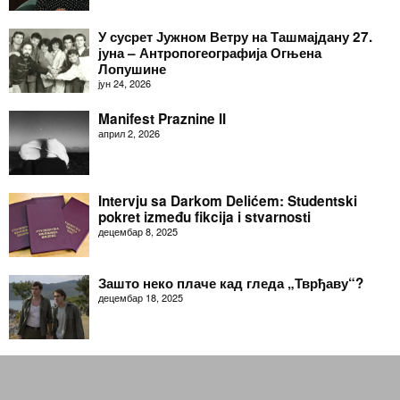
У сусрет Јужном Ветру на Ташмајдану 27.
јуна – Антропогеографија Огњена
Лопушине
јун 24, 2026
Manifest Praznine II
април 2, 2026
Intervju sa Darkom Delićem: Studentski
pokret između fikcija i stvarnosti
децембар 8, 2025
Зашто неко плаче кад гледа „Тврђаву“?
децембар 18, 2025