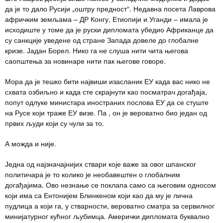
да је то дало Русији „оштру предност“. Недавна посета Лаврова
афричким земљама – ДР Конгу, Етиопији и Уганди – имала је
исходиште у томе да је руски дипломата убедио Африканце да
су санкције уведене од стране Запада довеле до глобалне
кризе. Јадан Борел. Нико га не слуша нити чита његова
саопштења за новинаре нити пак његове говоре.
Мора да је тешко бити највиши изасланик ЕУ када вас нико не
схвата озбиљно и када сте скрајнути као посматрач догађаја,
попут одлуке министара иностраних послова ЕУ да се стуште
на Русе који траже ЕУ визе. Па , он је вероватно био један од
првих људи који су чули за то.
А можда и није.
Једна од најзначајнијих ствари које важе за овог шпанског
политичара је то колико је необавештен о глобалним
догађајима. Ово незнање се поклапа само са његовим односом
који има са Ентонијем Блинкеном који као да му је лична
пудлица а који га, у стварности, вероватно сматра за сервилног
минијатурног кућног љубимца. Амерички дипломата буквално