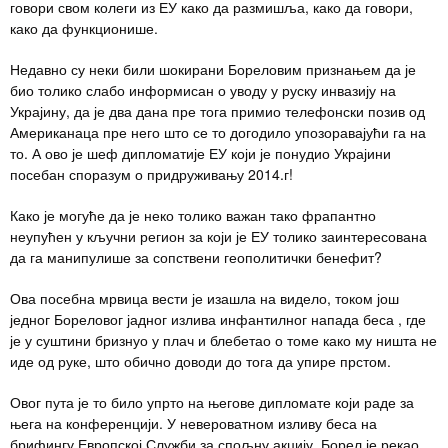
говори свом колеги из ЕУ како да размишља, како да говори,
како да функционише.
Недавно су неки били шокирани Бореловим признањем да је
био толико слабо информисан о уводу у руску инвазију на
Украјину, да је два дана пре тога примио телефонски позив од
Американаца пре него што се то догодило упозоравајући га на
то. А ово је шеф дипломатије ЕУ који је понудио Украјини
посебан споразум о придруживању 2014.г!
Како је могуће да је неко толико важан тако фрапантно
неупућен у кључни регион за који је ЕУ толико заинтересована
да га манипулише за сопствени геополитички бенефит?
Ова посебна мрвица вести је изашла на видело, током још
једног Бореловог јадног излива инфантилног напада беса , где
је у суштини бризнуо у плач и блебетао о томе како му ништа не
иде од руке, што обично доводи до тога да упире прстом.
Овог пута је то било упрто на његове дипломате који раде за
њега на конференцији. У невероватном изливу беса на
брифингу Европској Служби за спољну акцију, Борел је рекао