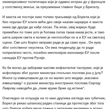
неимпресивног политичара који је одавно испран до у фронцле
у сопственој земљи, за преузимање главног биџе у Бриселу.
И заиста не постоји нико толико траљавији од Борела који је
био лојалан ЕУ елити већи део своје назови каријере и заиста
нема где другде да нађе посао. Па ипак, овај мајмун буде
примећен по томе што је ћопава патка такав какав јесте, и тако
шета широм света и колико је неспособан он а и ЕУ на светској
сцени. Све што Борел заправо ради је да само кука . Он кука
због сопственог неуспеха. Он има тенденцију да то ради
поприлично често, посебно имплозијом економија ЕУ после
санкција ЕУ против Русије.
Ко би могао да заборави његове инфантилне тантруме, који је
исфолирао због руског министра спољних послова још у јулу?
Многи су извештавали да се он жалио што медији „масовно
извештавају“ о руском министру иностраних послова Сергеју
Лаврову наводећи да „лажи круже брже од истине“.
Очигледно се оглушује на то како другима изгледа као губитник,
Борел је рекао шпанској радио станици да протестује због тога
што Лавров добија више пажње у западним медијима и додао