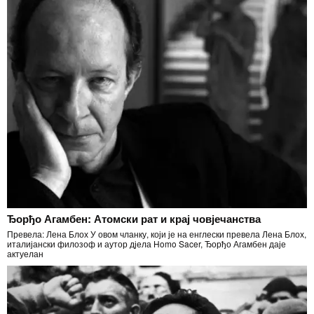
Ђорђо Агамбен: Атомски рат и крај човјечанства
Превела: Лена Блох У овом чланку, који је на енглески превела Лена Блох,
италијански филозоф и аутор дјела Homo Sacer, Ђорђо Агамбен даје
актуелан