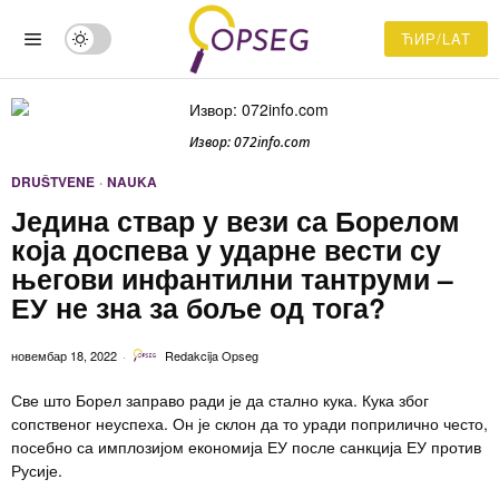
ЋИР/LAT
Извор: 072info.com
DRUŠTVENE
·
NAUKA
Једина ствар у вези са Борелом
која доспева у ударне вести су
његови инфантилни тантруми –
ЕУ не зна за боље од тога?
новембар 18, 2022
Redakcija Opseg
Све што Борел заправо ради је да стално кука. Кука због
сопственог неуспеха. Он је склон да то уради поприлично често,
посебно са имплозијом економија ЕУ после санкција ЕУ против
Русије.