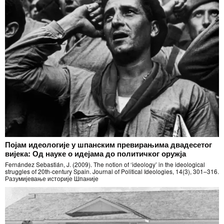
Појам идеологије у шпанским превирањима двадесетог
вијека: Од науке о идејама до политичког оружја
Fernández Sebastián, J. (2009). The notion of ‘ideology’ in the ideological
struggles of 20th-century Spain. Journal of Political Ideologies, 14(3), 301–316.
Разумијевање историје Шпаније