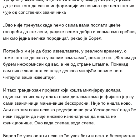
да је сит тога да сазна информације из новина пре него што их
чује од сопствених званичника
„Ово није тренутак када ћемо свима вама послати цвеће
говорећи да сте лепи, радите веома добро и веома смо срећни,
ми смо једна велика породица“, рекао је Борел.
Потребно ми је да брзо извештавате, у реалном времену, о
томе шта се дешава у вашим земљама“, рекао је он. „Желим да
будем информисан од вас, а не од стране штампе. Понекад
сам више знао шта се негде дешава читајући новине него
читајући ваше извештаје“.
И тако грандиозан пројекат који кошта милијарду долара
годишње за исплату плата овим дипломатама је фијаско јер су
сами званичници мање-више бескорисни. Није то ништа ново.
Али ако тим води неко ко редефинише реч ‘бескорисно’ онда ће
неки тврдити да није никакво изненађење да ништа не
функционише. Оно када слепац води слепе.
Борел ће увек остати неко ко ће увек бити и остати бескористан