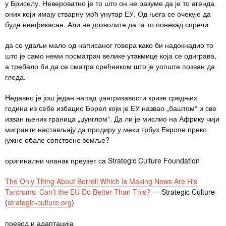
у Бриселу. Невероватно је то што он не разуме да је то агенда
оних који имају стварну моћ унутар ЕУ. Од њега се очекује да
буде неефикасан. Али не дозволите да га то понекад спречи
да се удаљи мало од написаног говора како би надокнадио то
што је само неми посматрач велике утакмице која се одиграва,
а требало би да се сматра срећником што је уопште позван да
гледа.
Недавно је још један напад џангризавости кризе средњих
година из себе избацио Борел који је ЕУ назвао „баштом“ и све
изван њених граница „џунглом“. Да ли је мислио на Африку чији
мигранти настављају да продиру у меки трбух Европе преко
јужне обале сопствене земље?
оригинални чланак преузет са Strategic Culture Foundation
The Only Thing About Borrell Which Is Making News Are His
Tantrums. Can’t the EU Do Better Than This?
— Strategic Culture
(
strategic-culture.org
)
превод и адаптација