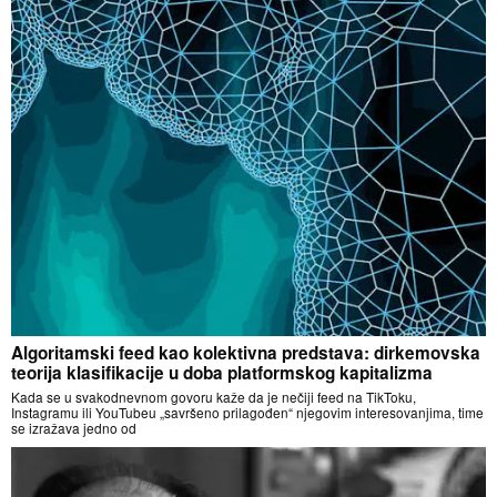
Algoritamski feed kao kolektivna predstava: dirkemovska
teorija klasifikacije u doba platformskog kapitalizma
Kada se u svakodnevnom govoru kaže da je nečiji feed na TikToku,
Instagramu ili YouTubeu „savršeno prilagođen“ njegovim interesovanjima, time
se izražava jedno od