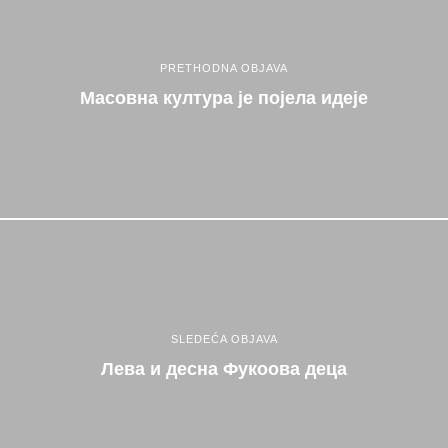
PRETHODNA OBJAVA
Масовна култура је појела идеје
SLEDEĆA OBJAVA
Лева и десна Фукоова деца