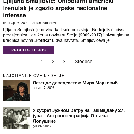
Ljiljana Smajlović: Unipolarni američki
trenutak je zgazio srpske nacionalne
interese
октобар 26, 2022
Srđan Radanović
Ljiljana Smajlović je novinarka i kolumnistkinja „Nedeljnika“, bivša
predsjednica Udruženja novinara Srbije (2009-2017) i bivša glavna
urednica novina „Politika“ u dva navrata. Smajlovićeva je
PROČITAJTE JOŠ
1
2
3
Sledeće
NAJČITANIJE OVE NEDELJE
Легенде деведесетих: Мира Марковић
август 7, 2026
У сусрет Јужном Ветру на Ташмајдану 27.
јуна – Антропогеографија Огњена
Лопушине
јун 24, 2026