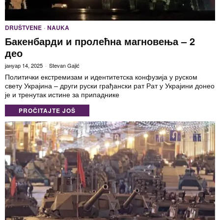
DRUŠTVENE
·
NAUKA
Бакенбарди и пролећна магновења – 2
део
јануар 14, 2025
Stevan Gajić
Политички екстремизам и идентитетска конфузија у руском
свету Украјина – други руски грађански рат Рат у Украјини донео
је и тренутак истине за припаднике
PROČITAJTE JOŠ