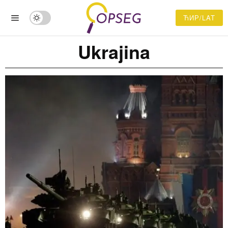
ЋИР/LAT
Ukrajina