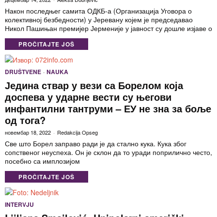
Након последњег самита ОДКБ-а (Организација Уговора о
колективној безбедности) у Јеревану којем је председавао
Никол Пашињан премијер Јерменије у јавност су дошле изјаве о
PROČITAJTE JOŠ
DRUŠTVENE
·
NAUKA
Једина ствар у вези са Борелом која
доспева у ударне вести су његови
инфантилни тантруми – ЕУ не зна за боље
од тога?
новембар 18, 2022
Redakcija Opseg
Све што Борел заправо ради је да стално кука. Кука због
сопственог неуспеха. Он је склон да то уради поприлично често,
посебно са имплозијом
PROČITAJTE JOŠ
INTERVJU