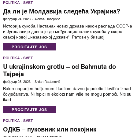
POLITIKA
·
SVET
Да ли је Молдавија следећа Украјина?
фебруар 24, 2023
Aleksa Dobrijević
Историја сукоба Настанак нових држава након распада СССР-а
и Југославије довео је до међунационалних сукоба у скоро
свакој новој ,,независној држави“. Ратови у бившој
PROČITAJTE JOŠ
POLITIKA
·
SVET
U ukrajinskom grotlu – od Bahmuta do
Tajpeja
фебруар 23, 2023
Srđan Radanović
Balon napunjen helijumom i ludilom davno je poletio i levitira iznad
čovječanstva. Ni hipici ni ekolozi nam više ne mogu pomoći. Niti su
ikad
PROČITAJTE JOŠ
POLITIKA
·
SVET
ОДКБ – пуковник или покојник
децембар 14, 2022
Aleksa Dobrijević