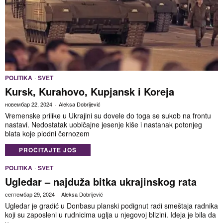
POLITIKA
·
SVET
Kursk, Kurahovo, Kupjansk i Koreja
новембар 22, 2024
Aleksa Dobrijević
Vremenske prilike u Ukrajini su dovele do toga se sukob na frontu
nastavi. Nedostatak uobičajne jesenje kiše i nastanak potonjeg
blata koje plodni černozem
PROČITAJTE JOŠ
POLITIKA
·
SVET
Ugledar – najduža bitka ukrajinskog rata
септембар 29, 2024
Aleksa Dobrijević
Ugledar je gradić u Donbasu planski podignut radi smeštaja radnika
koji su zaposleni u rudnicima uglja u njegovoj blizini. Ideja je bila da