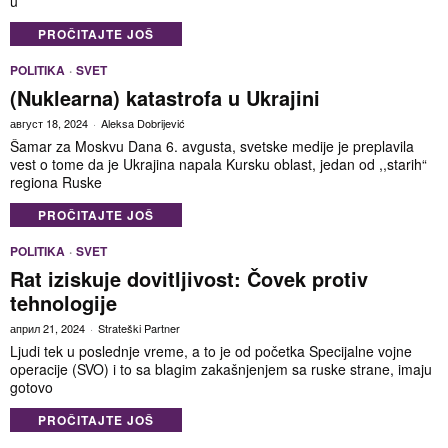
u
PROČITAJTE JOŠ
POLITIKA
·
SVET
(Nuklearna) katastrofa u Ukrajini
август 18, 2024
Aleksa Dobrijević
Šamar za Moskvu Dana 6. avgusta, svetske medije je preplavila
vest o tome da je Ukrajina napala Kursku oblast, jedan od ,,starih“
regiona Ruske
PROČITAJTE JOŠ
POLITIKA
·
SVET
Rat iziskuje dovitljivost: Čovek protiv
tehnologije
април 21, 2024
Strateški Partner
Ljudi tek u poslednje vreme, a to je od početka Specijalne vojne
operacije (SVO) i to sa blagim zakašnjenjem sa ruske strane, imaju
gotovo
PROČITAJTE JOŠ