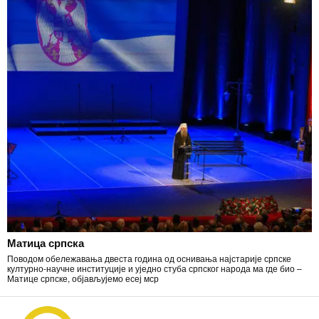
Матица српска
Поводом обележавања двеста година од оснивања најстарије српске
културно-научне институције и уједно стуба српског народа ма где био –
Матице српске, објављујемо есеј мср