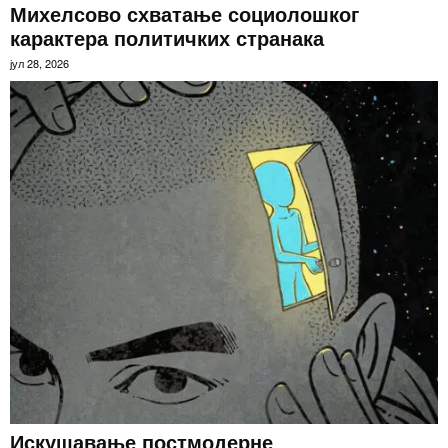
Михелсово схватање социолошког
карактера политичких странака
јул 28, 2026
Искушавање постмодерне