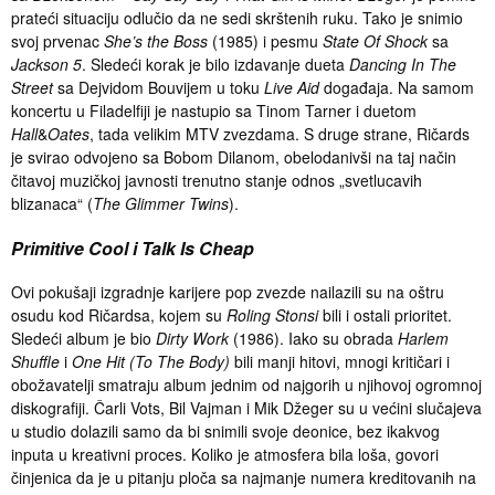
prateći situaciju odlučio da ne sedi skrštenih ruku. Tako je snimio
svoj prvenac
She’s the Boss
(1985) i pesmu
State Of Shock
sa
Jackson 5
. Sledeći korak je bilo izdavanje dueta
Dancing In The
Street
sa Dejvidom Bouvijem u toku
Live Aid
događaja. Na samom
koncertu u Filadelfiji je nastupio sa Tinom Tarner i duetom
Hall
&
Oates
, tada velikim MTV zvezdama. S druge strane, Ričards
je svirao odvojeno sa Bobom Dilanom, obelodanivši na taj način
čitavoj muzičkoj javnosti trenutno stanje odnos „svetlucavih
blizanaca“ (
The Glimmer Twins
).
Primitive Cool i Talk Is Cheap
Ovi pokušaji izgradnje karijere pop zvezde nailazili su na oštru
osudu kod Ričardsa, kojem su
Roling Stonsi
bili i ostali prioritet.
Sledeći album je bio
Dirty Work
(1986). Iako su obrada
Harlem
Shuffle
i
One Hit (To The Body)
bili manji hitovi, mnogi kritičari i
obožavatelji smatraju album jednim od najgorih u njihovoj ogromnoj
diskografiji. Čarli Vots, Bil Vajman i Mik Džeger su u većini slučajeva
u studio dolazili samo da bi snimili svoje deonice, bez ikakvog
inputa u kreativni proces. Koliko je atmosfera bila loša, govori
činjenica da je u pitanju ploča sa najmanje numera kreditovanih na