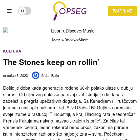
ЋИР/LAT
Izvor: uDiscoverMusic
KULTURA
The Stones keep on rollin’
октобар 3, 2023
Srđan Baša
Došlo je doba kada generacije rođene 60-ih polako ulaze u dublju
starost. Od njihovog dolaska na ovaj svet istorija je do danas
zabeležila pregršt upečatljivih događaja. Sa Kenedijem i Hruščovom
je umalo nastupio nuklearni rat, Stiv Džobs i Bil Gejts su predstavili
svoje izume u rastućoj IT industriji, a kraj Hladnog rata je teoretičar
Frensis Fukujama naivno nazvao „krajem istorije“. Za čitav taj
vremenski period, jedan rokenrol bend prkosi zakonima prirode i
istim intenzitetom radi ono što najbolje zna – svira. Početkom