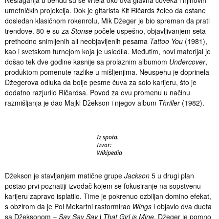
Neslaganja u bendu su se vrtela oko dva glavna čoveka i njihovih
umetničkih projekcija. Dok je gitarista Kit Ričards želeo da ostane
dosledan klasičnom rokenrolu, Mik Džeger je bio spreman da prati
trendove. 80-e su za
Stonse
počele uspešno, objavljivanjem seta
prethodno snimljenih ali neobjavljenih pesama
Tattoo You
(1981),
kao i svetskom turnejom koja je usledila. Međutim, novi materijal je
došao tek dve godine kasnije sa prolaznim albumom
Undercover
,
produktom pomenute razlike u mišljenjima. Neuspehu je doprinela
Džegerova odluka da bolje pesme čuva za solo karijeru, što je
dodatno razjurilo Ričardsa. Povod za ovu promenu u načinu
razmišljanja je dao Majkl Džekson i njegov album
Thriller
(1982).
Iz spota.
Izvor:
Wikipedia
Džekson je stavljanjem matične grupe
Jackson
5 u drugi plan
postao prvi poznatiji izvođač kojem se fokusiranje na sopstvenu
karijeru zapravo isplatilo. Time je pokrenuo ozbiljan domino efekat,
s obzirom da je Pol Mekartni rasformirao
Wings
i objavio dva dueta
sa Džeksonom –
Say Say Say
i
That Girl is Mine
. Džeger je pomno