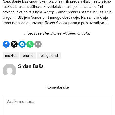
Napuštanje klasičnog rokenrola bi za njih predstavljalo nešto slično
raskidu braka i suštinsko krivokletstvo. Iako jedna lasta ne čini
proleće, dva nova singla,
Angry
i
Sweet Sounds of Heaven
(sa Lejdi
Gagom i Stivijem Vonderom) mnogo obećavaju. Na samom kraju
treba istaći da otpisivanje
Roling Stonsa
postaje jako uvredljivo…
…
because The Stones will keep on rollin’
muzika
promo
rolingstonsi
Srđan Baša
Komentarišite