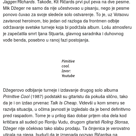
Jagger/Richards
.
Takođe, Kit Ričards
prvi put peva na dve pesme.
Mik Džeger ne samo da nije učestvovao u pisanju, nego je pesme
ponovo čuvao za svoje sledeće solo ostvarenje. To je, uz Votsovu
zavisnost heroinom, bio jedan od razloga da frontmen odbije
održavanje svetske turneje koja bi podržala album. Lošu atmosferu
je zapečatila smrt Ijana Stjuarta, glavnog saradnika i duhovnog
vođe benda, posebno u ranoj fazi postojanja.
Pimitive
cool.
Izvor:
Youtube
Džegerovo odbijanje turneje i izdavanje drugog solo albuma
Primitive Cool
(1987) podstakli su gitaristu da pokuša slično, tako
da je i on izdao prvenac
Talk Is Cheap
. Videvši u kom smeru se
razvija situacija, u očima javnosti je izgledalo da je bend
definitivno
pred raspadom. Tome je u prilog išao dobar prijem oba dela kod
kritičara ali sudeći po Roniju Vudu, drugom gitaristi
Roling
Stonsa
,
Džeger nije očekivao tako slabu prodaju. Ta činjenica je verovatno
uticala na njega, budući da je iznenada pozvao Ričardsa na