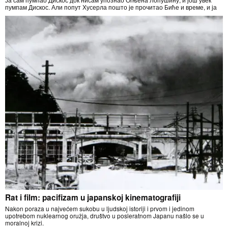
пумпам Дискос. Али попут Хусерла пошто је прочитао Биће и време, и ја
Rat i film: pacifizam u japanskoj kinematografiji
Nakon poraza u najvećem sukobu u ljudskoj istoriji i prvom i jedinom
upotrebom nuklearnog oružja, društvo u posleratnom Japanu našlo se u
moralnoj krizi.