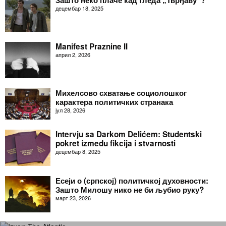
децембар 18, 2025
Manifest Praznine II
април 2, 2026
Михелсово схватање социолошког
карактера политичких странака
јул 28, 2026
Intervju sa Darkom Delićem: Studentski
pokret između fikcija i stvarnosti
децембар 8, 2025
Есеји о (српској) политичкој духовности:
Зашто Милошу нико не би љубио руку?
март 23, 2026