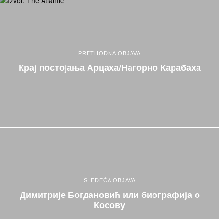
PRETHODNA OBJAVA
Крај постојања Арцаха/Нагорно Карабаха
SLEDEĆA OBJAVA
Димитрије Богдановић или биографија о
Косову