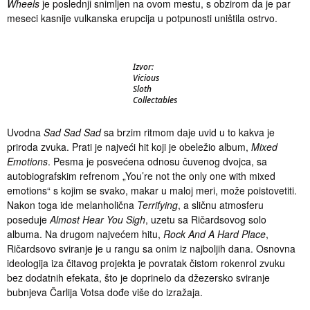
Wheels
je
poslednji snimljen na ovom mestu, s obzirom da je par
meseci kasnije vulkanska erupcija u potpunosti uništila ostrvo.
Izvor:
Vicious
Sloth
Collectables
Uvodna
Sad Sad Sad
sa brzim ritmom daje uvid u to kakva je
priroda zvuka. Prati je najveći hit koji je obeležio album,
Mixed
Emotions
. Pesma je posvećena odnosu čuvenog dvojca, sa
autobiografskim refrenom „You’re not the only one with mixed
emotions“ s kojim se svako, makar u maloj meri, može poistovetiti.
Nakon toga ide melanholična
Terrifying
, a sličnu atmosferu
poseduje
Almost Hear You Sigh
, uzetu sa Ričardsovog solo
albuma. Na drugom najvećem hitu,
Rock And A Hard Place
,
Ričardsovo sviranje je u rangu sa onim iz najboljih dana. Osnovna
ideologija iza čitavog projekta je povratak čistom rokenrol zvuku
bez dodatnih efekata, što je doprinelo da džezersko sviranje
bubnjeva Čarlija Votsa dođe više do izražaja.