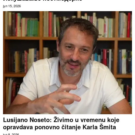
јул 15, 2026
Lusijano Noseto: Živimo u vremenu koje
opravdava ponovno čitanje Karla Šmita
јул 8, 2026