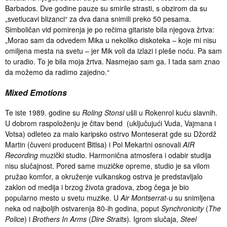
Barbados. Dve godine pauze su smirile strasti, s obzirom da su
„svetlucavi blizanci“ za dva dana snimili preko 50 pesama.
Simboličan vid pomirenja je po rečima gitariste bila njegova žrtva:
„Morao sam da odvedem Mika u nekoliko diskoteka – koje mi nisu
omiljena mesta na svetu – jer Mik voli da izlazi i pleše noću. Pa sam
to uradio. To je bila moja žrtva. Nasmejao sam ga. I tada sam znao
da možemo da radimo zajedno.“
Mixed Emotions
Te iste 1989. godine su
Roling Stonsi
ušli u Rokenrol kuću slavnih.
U dobrom raspoloženju je čitav bend (uključujući Vuda, Vajmana i
Votsa) odleteo za malo karipsko ostrvo Monteserat gde su Džordž
Martin (čuveni producent Bitlsa) i Pol Mekartni osnovali
AIR
Recording
muzički studio. Harmonična atmosfera i odabir studija
nisu slučajnost. Pored same muzičke opreme, studio je sa vilom
pružao komfor, a okruženje vulkanskog ostrva je predstavljalo
zaklon od medija i brzog života gradova, zbog čega je bio
popularno mesto u svetu muzike. U
Air Montserrat
-u su snimljena
neka od najboljih ostvarenja 80-ih godina, poput
Synchronicity
(
The
Police
)
i
Brothers In Arms
(
Dire Straits
)
.
Igrom slučaja,
Steel