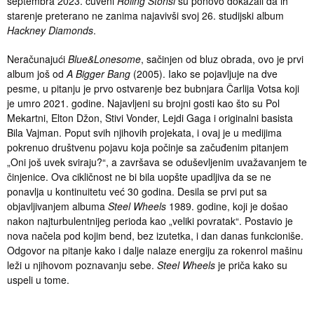
septembra 2023. čuveni
Roling Stonsi
su ponovo dokazali da ih
starenje preterano ne zanima najavivši svoj 26. studijski album
Hackney Diamonds
.
Neračunajući
Blue&Lonesome
, sačinjen od bluz obrada, ovo je prvi
album još od
A Bigger Bang
(2005). Iako se pojavljuje na dve
pesme, u pitanju je prvo ostvarenje bez bubnjara Čarlija Votsa koji
je umro 2021. godine. Najavljeni su brojni gosti kao što su Pol
Mekartni, Elton Džon, Stivi Vonder, Lejdi Gaga i originalni basista
Bila Vajman. Poput svih njihovih projekata, i ovaj je u medijima
pokrenuo društvenu pojavu koja počinje sa začuđenim pitanjem
„Oni još uvek sviraju?“, a završava se oduševljenim uvažavanjem te
činjenice. Ova cikličnost ne bi bila uopšte upadljiva da se ne
ponavlja u kontinuitetu već 30 godina. Desila se prvi put sa
objavljivanjem albuma
Steel Wheels
1989. godine, koji je došao
nakon najturbulentnijeg perioda kao „veliki povratak“. Postavio je
nova načela pod kojim bend, bez izutetka, i dan danas funkcioniše.
Odgovor na pitanje kako i dalje nalaze energiju za rokenrol mašinu
leži u njihovom poznavanju sebe.
Steel Wheels
je priča kako su
uspeli u tome.