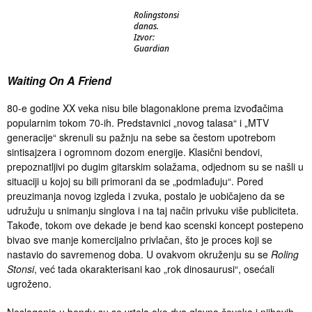
Rolingstonsi
danas.
Izvor:
Guardian
Waiting On A Friend
80-e godine XX veka nisu bile blagonaklone prema izvođačima
popularnim tokom 70-ih. Predstavnici „novog talasa“ i „MTV
generacije“ skrenuli su pažnju na sebe sa čestom upotrebom
sintisajzera i ogromnom dozom energije. Klasični bendovi,
prepoznatljivi po dugim gitarskim solažama, odjednom su se našli u
situaciji u kojoj su bili primorani da se „podmlađuju“. Pored
preuzimanja novog izgleda i zvuka, postalo je uobičajeno da se
udružuju u snimanju singlova i na taj način privuku više publiciteta.
Takođe, tokom ove dekade je bend kao scenski koncept postepeno
bivao sve manje komercijalno privlačan, što je proces koji se
nastavio do savremenog doba. U ovakvom okruženju su se
Roling
Stonsi
, već tada okarakterisani kao „rok dinosaurusi“, osećali
ugroženo.