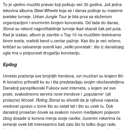
To je ujedno muzički pravac koji poštuju već 30 godina. Još jedna
tekovina albuma
Steel Wheels
koja se i danas poštuje su masivne
svetske turneje.
Urban Jungle Tour
je bila prva sa složenom
organizacijom i enormnim brojem koncerata. Od tada do danas,
Stonsi
su rekord najprofitabilnije turneje ikad obarali čak pet puta.
Kad je izašao, album je završio u Top 10 na muzičkim lestvicama
širom sveta, vrativši bend u centar pažnje. Kao što je već rečeno,
kritičari su ostvarenje ocenili kao „veliki povratak“, što iz današnjeg
ugla ima u potpunosti drugačiju konotaciju.
Epilog
Umesto praćenja sve brojnijih trendova, ovi muzičari
su krajem 80-
ih konačno prihvatili ko su i šta predstavljaju svojim obožavateljima.
Današnji panoptikonski Fukoov svet interneta, u kojem svi sve
prate, svakodnevno servira nove trendove i „popularne“ (ali
prolazne) ličnosti.
Roling Stonsi
su shvatili da je njihova najveća
vrednost upravo u tome što su ostali isti i što su uvek tu. Dok
današnji prosečan čovek sa svakom novom medijskom pojavom
zbog dosade iz korena menja svoje navike, čuvenim rokerima će
sviranje uvek biti interesantno baš zato što to toliko dugo rade.