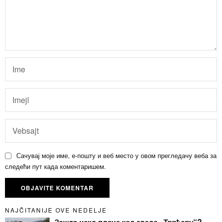
Сачувај моје име, е-пошту и веб место у овом прегледачу веба за
следећи пут када коментаришем.
NAJČITANIJE OVE NEDELJE
Зашто неко плаче кад гледа „Тврђаву“?