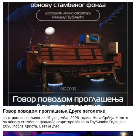
Говор поводом проглашења Друге петолетке
>> строго поверљиво << 19. децембар 2096. годинаНова Србија,Комитет
за обнову стамбеног фондаЗа секретара Милана Грубинића Година је
2096. после Христа. Свет је дуго