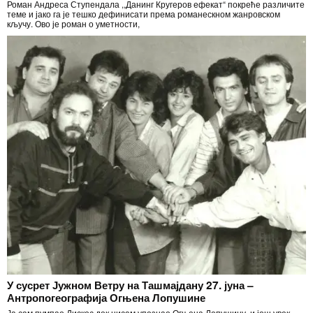
Роман Андреса Ступендала ,,Данинг Кругеров ефекат“ покреће различите
теме и јако га је тешко дефинисати према романескном жанровском
кључу. Ово је роман о уметности,
У сусрет Јужном Ветру на Ташмајдану 27. јуна –
Антропогеографија Огњена Лопушине
Ја сам пумпао Дискос док нисам упознао Огњена Лопушину, и још увек