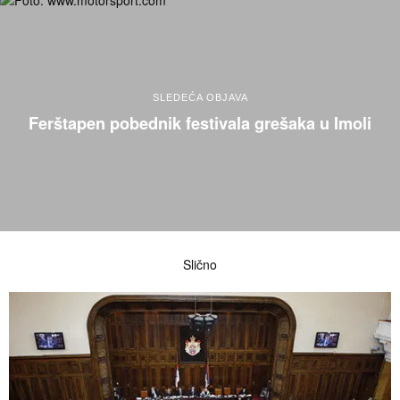
SLEDEĆA OBJAVA
Ferštapen pobednik festivala grešaka u Imoli
Slično