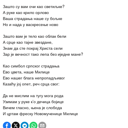
Зашто су вам очи као светиљке?
А руке као крило орлово
Ваша страдања наше су бољке
Но и нада у васкресење ново
Зашто вам је тело као облак бели
А срце као тајне звездане,
Знам да сте покрај Христа сели
Зар је вечност тако лепа без иједне мане?
Као симбол српског страдања
Ево цвета, наше Милице
Ево нашег блага непропадљивог
Казаћу јој опет, реч срца свог:
Да не мислим на тугу мога рода
Узимам у руке к’о дечица бојице
Вичем гласно, њена је слобода
И цртам фреску Новомученице Милице