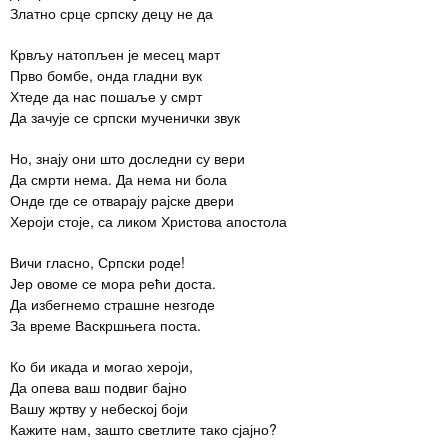
Златно срце српску децу не да
Крвљу натопљен је месец март
Прво бомбе, онда гладни вук
Хтеде да нас пошаље у смрт
Да зачује се српски мученички звук
Но, знају они што доследни су вери
Да смрти нема. Да нема ни бола
Онде где се отварају рајске двери
Хероји стоје, са ликом Христова апостола
Вичи гласно, Српски роде!
Јер овоме се мора рећи доста.
Да избегнемо страшне незгоде
За време Васкршњега поста.
Ко би икада и могао хероји,
Да опева ваш подвиг бајно
Вашу жртву у небеској боји
Кажите нам, зашто светлите тако сјајно?