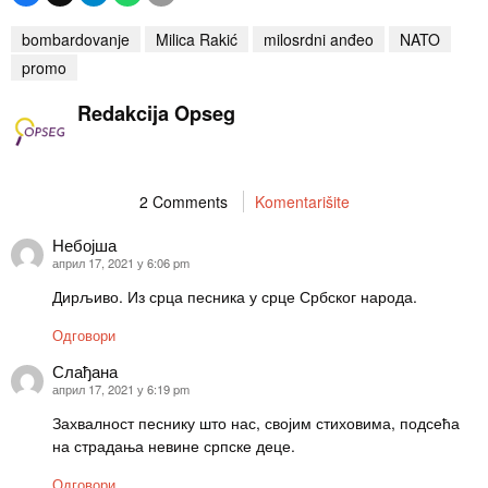
bombardovanje
Milica Rakić
milosrdni anđeo
NATO
promo
Redakcija Opseg
2 Comments
Komentarišite
Небојша
каже:
април 17, 2021 у 6:06 pm
Дирљиво. Из срца песника у срце Србског народа.
Одговори
Слађана
каже:
април 17, 2021 у 6:19 pm
Захвалност песнику што нас, својим стиховима, подсећа
на страдања невине српске деце.
Одговори