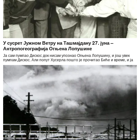
У сусрет Јужном Ветру на Ташмајдану 27. јуна –
Антропогеографија Огњена Лопушине
Ја сам пумпао Дискос док нисам упознао Огњена Лопушину, и још увек
пумпам Дискос. Али попут Хусерла пошто је прочитао Биће и време, и ја