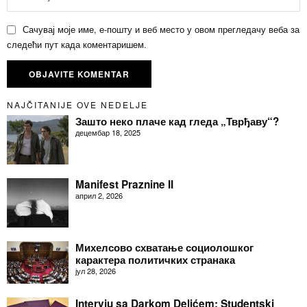
Сачувај моје име, е-пошту и веб место у овом прегледачу веба за
следећи пут када коментаришем.
NAJČITANIJE OVE NEDELJE
Зашто неко плаче кад гледа „Тврђаву“?
децембар 18, 2025
Manifest Praznine II
април 2, 2026
Михелсово схватање социолошког
карактера политичких странака
јул 28, 2026
Intervju sa Darkom Delićem: Studentski