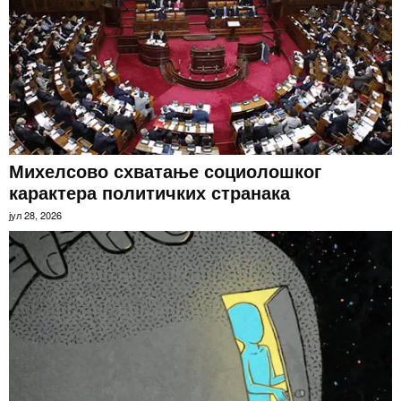
Михелсово схватање социолошког
карактера политичких странака
јул 28, 2026