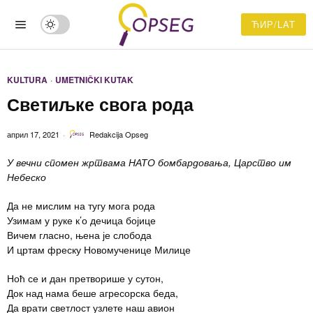
ЋИР/LAT
KULTURA
·
UMETNIČKI KUTAK
Светиљке свога рода
април 17, 2021
Redakcija Opseg
У вечни спомен жртвама НАТО бомбардовања, Царство им
Небеско
Да не мислим на тугу мога рода
Узимам у руке к’о дечица бојице
Вичем гласно, њена је слобода
И цртам фреску Новомученице Милице
Ноћ се и дан претворише у сутон,
Док над нама беше агресорска беда,
Да врати светлост узлете наш авион