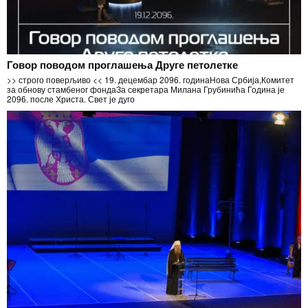
Говор поводом проглашења Друге петолетке
>> строго поверљиво << 19. децембар 2096. годинаНова Србија,Комитет
за обнову стамбеног фондаЗа секретара Милана Грубинића Година је
2096. после Христа. Свет је дуго