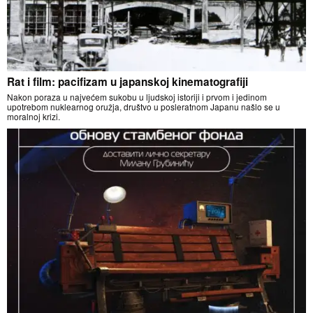
Rat i film: pacifizam u japanskoj kinematografiji
Nakon poraza u najvećem sukobu u ljudskoj istoriji i prvom i jedinom
upotrebom nuklearnog oružja, društvo u posleratnom Japanu našlo se u
moralnoj krizi.