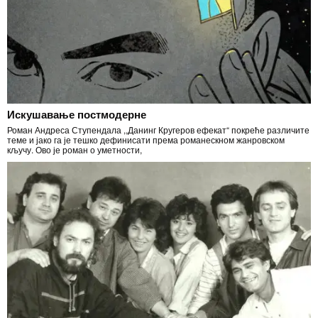
Искушавање постмодерне
Роман Андреса Ступендала ,,Данинг Кругеров ефекат“ покреће различите
теме и јако га је тешко дефинисати према романескном жанровском
кључу. Ово је роман о уметности,