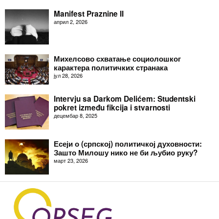
Manifest Praznine II
април 2, 2026
Михелсово схватање социолошког
карактера политичких странака
јул 28, 2026
Intervju sa Darkom Delićem: Studentski
pokret između fikcija i stvarnosti
децембар 8, 2025
Есеји о (српској) политичкој духовности:
Зашто Милошу нико не би љубио руку?
март 23, 2026