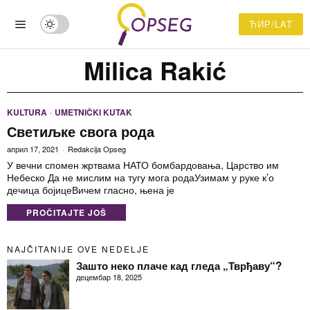
ЋИР/LAT
Milica Rakić
KULTURA
·
UMETNIČKI KUTAK
Светиљке свога рода
април 17, 2021
Redakcija Opseg
У вечни спомен жртвама НАТО бомбардовања, Царство им
Небеско Да не мислим на тугу мога родаУзимам у руке к’о
дечица бојицеВичем гласно, њена је
PROČITAJTE JOŠ
NAJČITANIJE OVE NEDELJE
Зашто неко плаче кад гледа „Тврђаву“?
децембар 18, 2025