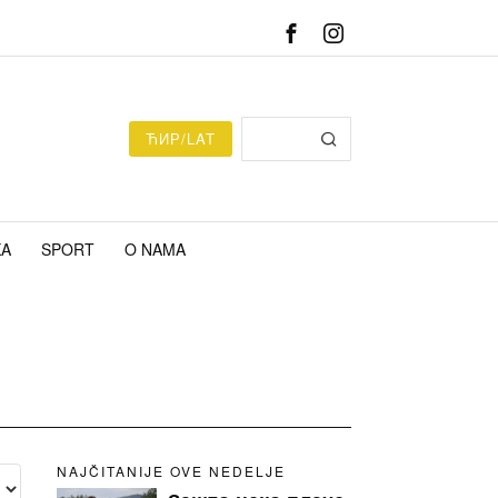
ЋИР/LAT
KA
SPORT
O NAMA
NAJČITANIJE OVE NEDELJE