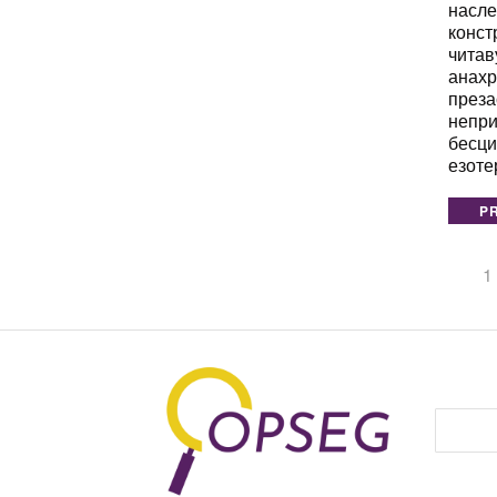
насле
конст
читав
анахр
преза
непри
бесци
езоте
P
1