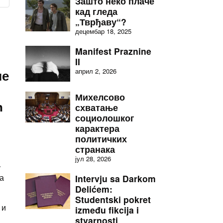
Зашто неко плаче
кад гледа
„Тврђаву“?
децембар 18, 2025
Manifest Praznine
II
ме
април 2, 2026
Михелсово
ћ
схватање
социолошког
карактера
политичких
странака
јул 28, 2026
у
на
Intervju sa Darkom
Delićem:
Studentski pokret
 и
između fikcija i
stvarnosti