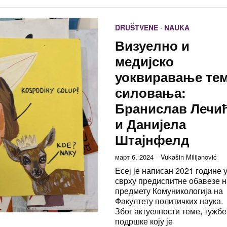
DRUŠTVENE
·
NAUKA
Визуелно и
медијско
уоквиравање те
силовања:
Бранислав Лечи
и Данијела
Штајнфeлд
март 6, 2024
Vukašin Milijanović
Есеј је написан 2021 године 
сврху предиспитне обавезе 
предмету Комуникологија на
Факултету политичких наука.
Због актуелности теме, тужбе
подршке коју је