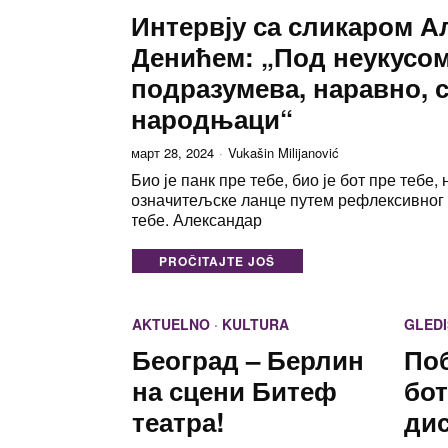
Интервју са сликаром 
Денићем: „Под неукусом
подразумева, наравно, 
народњаци“
март 28, 2024
Vukašin Milijanović
Био је панк пре тебе, био је бот пре тебе, 
означитељске ланце путем рефлексивно
тебе. Александар
PROČITAJTE JOŠ
AKTUELNO
·
KULTURA
GLEDI
Београд – Берлин
По
на сцени Битеф
бо
театра!
дис