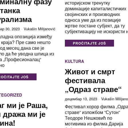
рминалну фазу
историјском тренутку
танка
доминације капиталистичких
својинских и производних
урализма
односа уме да из позиције
жртве постане субјект, да ту
ар 30, 2023
Vukašin Milijanović
субјективацију не искористи 
падна опозиција између
и краја? Пре само нешто
PROČITAJTE JOŠ
од месец дана све је
ло да ће уводна шпица из
а „Професионалац“
KULTURA
но
Живот и смрт
ROČITAJTE JOŠ
фестивала
„Одраз страве“
TEGORIZED
децембар 13, 2023
Vukašin Milijano
г ми је Раша,
Фестивал хорор филма „Одр
 дража ми је
страве“ изложбом “Сутон“
Теодоре Нешковић по
ина!
мотивима из филма Дарија