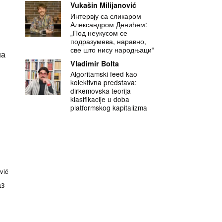
Vukašin Milijanović
Интервју са сликаром
Александром Денићем:
„Под неукусом се
подразумева, наравно,
све што нису народњаци“
на
Vladimir Bolta
Algoritamski feed kao
kolektivna predstava:
dirkemovska teorija
klasifikacije u doba
platformskog kapitalizma
vić
аз