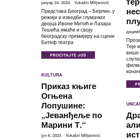
те
јануар 24, 2024
Vukašin Milijanović
нес
Представа Београд – Берлин, у
режији и изведби глумачког
пл
двојца Ивоне Митић и Лазара
Тешића имаће и своју
децемб
београдску премијеру на сцени
Проза
Битеф театра
Теје 
више 
PROČITAJTE JOŠ
слути
филм
конач
KULTURA
Приказ књиге
P
Огњена
Лопушине:
UNCA
„Јеванђеље по
Дра
Марини Т.“
али
ист
јун 6, 2023
Vukašin Milijanović