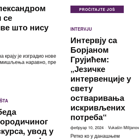
Александром
PROČITAJTE JOŠ
 се
све што нису
INTERVJU
Интервју са
Борјаном
на крају је изградио нове
Грујићем:
г мишљења наравно, пре
„Језичке
интервенције у
свету
остваривања
ŠTA
искривљених
беда
потреба“
тородичиног
фебруар 10, 2024
Vukašin Milijanov
курса, увод у
Ретко ко у данашњем