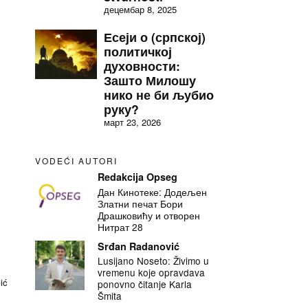
децембар 8, 2025
Есеји о (српској)
политичкој
духовности:
Зашто Милошу
нико не би љубио
руку?
март 23, 2026
VODEĆI AUTORI
Redakcija Opseg
Дан Кинотеке: Додељен
Златни печат Бори
Драшковићу и отворен
Нитрат 28
Srđan Radanović
Lusijano Noseto: Živimo u
vremenu koje opravdava
ić
ponovno čitanje Karla
Šmita