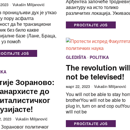
Арђентеа започеће тродневн
 2023
Vukašin Milijanović
авантуру на исто толико
 проницљиви дух је уткао
различитих локација. Уживао
ку пору асфалта
ност да ће транзициони
PROČITAJTE JOŠ
ник без било какве
ијалне базе (Лане, Браца,
 уз помоћ
ROČITAJTE JOŠ
GLEDIŠTA
·
POLITIKA
The revolution wil
IKA
not be televised!
ије Зорановo:
март 22, 2023
Vukašin Milijanović
анархисте до
You will not be able to stay ho
италистичког
brotherYou will not be able to
plug in, turn on and cop outYou
узијасте!
will not be
2, 2023
Vukašin Milijanović
PROČITAJTE JOŠ
 Зорановог политичког