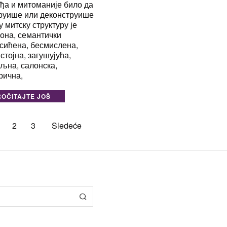
ђа и митоманије било да
руише или деконструише
у митску структуру је
она, семантички
сићена, бесмислена,
стојна, загушујућа,
љна, салонска,
рична,
ROČITAJTE JOŠ
2
3
Sledeće