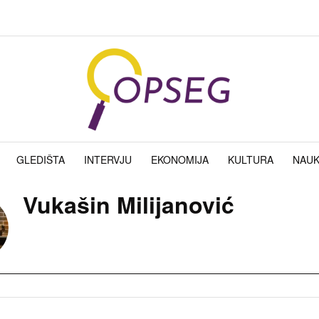
GLEDIŠTA
INTERVJU
EKONOMIJA
KULTURA
NAU
Vukašin Milijanović