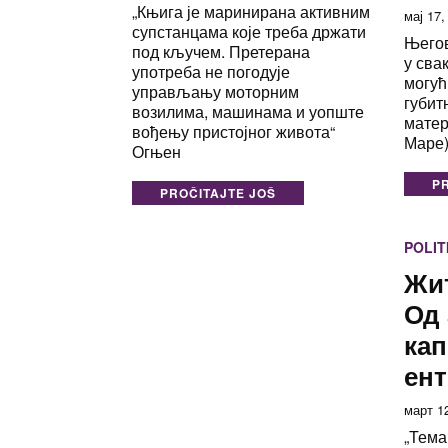
„Књига је маринирана активним
мај 17,
супстанцама које треба држати
Његов
под кључем. Претерана
у сва
употреба не погодује
могућ
управљању моторним
губит
возилима, машинама и уопште
матер
вођењу пристојног живота“
Маре)
Огњен
P
PROČITAJTE JOŠ
POLIT
Жит
Од 
кап
ент
март 1
„Тема