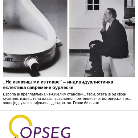
„Не излазиш ми из главе“ – индивидуалистичка
еклектика савремене бурлеске
Европа је преплављена не-бијелим становништвом, отета је од своје
суштине, измјештена из свог устаљеног претенциозног историјског тока,
запосједнута и измјењена, девијантна. Рекли би овако