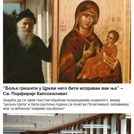
“Боље грешити у Цркви него бити исправан ван ње“ –
Св. Порфирије Капсокаливит
Знајући да се овим текстом обраћам генерацијама (нажалост, макар
“циљна група“ и била распона година са почетка Политикиног забавника)
које су већином “накриво насађење“