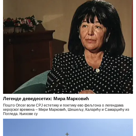
Легенде деведесетих: Мира Марковић
Пошто Опсег воли СРЈ естетику и поетику ево фељтона о легендама
херојског времена – Мири Марковић, Шешељу, Калајићу и Самарџићу из
Погледа. Њихове су