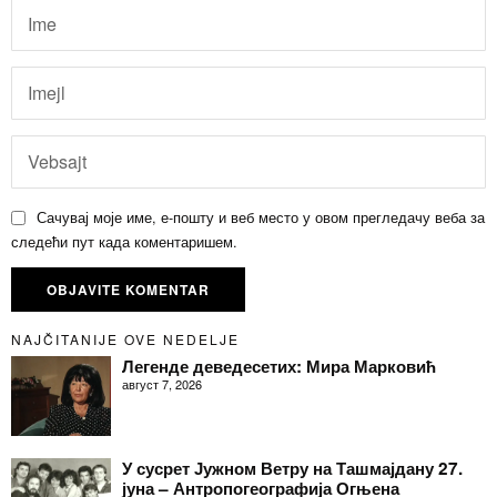
Сачувај моје име, е-пошту и веб место у овом прегледачу веба за
следећи пут када коментаришем.
NAJČITANIJE OVE NEDELJE
Легенде деведесетих: Мира Марковић
август 7, 2026
У сусрет Јужном Ветру на Ташмајдану 27.
јуна – Антропогеографија Огњена