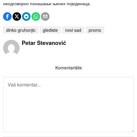
неодговорно понашање њених појединаца.
dinko gruhonjic
glediste
novi sad
promo
Petar Stevanović
Komentarišite