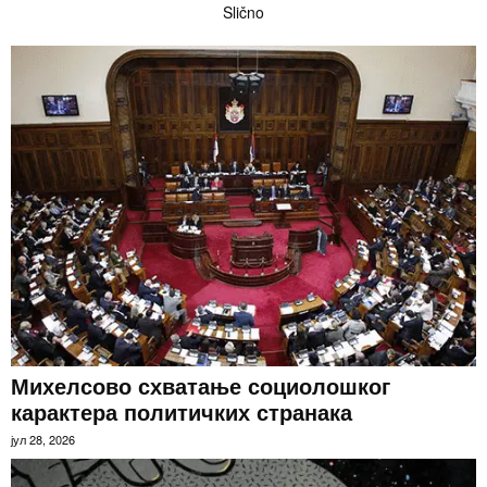
Slično
Михелсово схватање социолошког
карактера политичких странака
јул 28, 2026