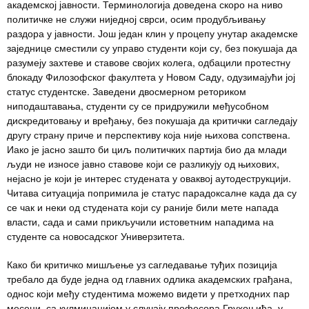
академској јавности. Терминологија доведена скоро на ниво
политичке не служи ниједној сврси, осим продубљивању
раздора у јавности. Још један клин у процепу унутар академске
заједнице сместили су управо студенти који су, без покушаја да
разумеју захтеве и ставове својих колега, одбацили протестну
блокаду Филозофског факултета у Новом Саду, одузимајући јој
статус студентске. Заведени двосмерном реториком
ниподаштавања, студенти су се придружили међусобном
дискредитовању и вређању, без покушаја да критички сагледају
другу страну приче и перспективу која није њихова сопствена.
Иако је јасно зашто би циљ политичких партија био да млади
људи не износе јавно ставове који се разликују од њихових,
нејасно је који је интерес студената у оваквој аутодеструкцији.
Читава ситуација попримила је статус парадоксалне када да су
се чак и неки од студената који су раније били мете напада
власти, сада и сами прикључили истоветним нападима на
студенте са новосадског Универзитета.
Како би критичко мишљење уз сагледавање туђих позиција
требало да буде једна од главних одлика академских грађана,
однос који међу студентима можемо видети у претходних пар
месеци, са кулминацијом у случају професора Грухоњића, у