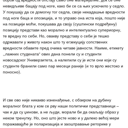
невидљиве бацају под ноге, како би се са њих ускочило у седло.
У покушају да се домогну тог седла, своје некадашње вредности
под ноге баца и опозиција, и то управо она иста која, пошто није
на позицији моћи, покушава да своју (суштински подређену)
позицију представи као морално и интелектуално супериорну,
те вредну по себи. Но, овакву представу о себи је тешко
одржавати у животу након што ту егзекуцију сопствених
вредности обавите пред очима читаве јавности. Наиме, етикету
,,лажних студената“ ових дана понели су и студенти
новосадског Универзитета, а налепили су је исти они који су
студенте бранили само пар месеци раније (и то врло жестоко и
поносно).
И све ово није никакво изненађење, с обзиром на дубину
моралног блата у ком се рву наши политички представници –
чак и да су џинови, а не људи, морали би да окаљају образ у
неком тренутку. Но, оно што јесте ново и у далеко већој мери
поражавајуће је поларизација и заоштравање реторике у