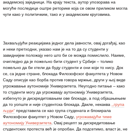
академској заједници. На крају текста, аутор упозорава на
могуће последице оштре реторике која се овом приликом могла
чути како у политичким, тако и у академским круговима.
Захваљујући реакцијама једног дела јавности, овај догађај, као
и неки претходни, указао нам је на то да су студенти у
завиднијем положају него што би се можда помислило. Наиме,
очигледно да је пожељно бити студент у Србији – толико
пожељно да би хтели да буду студенти и они који то нису. Док
се, са једне стране, блокада Филозофског факултета у Новом
Саду описује као борба против говора мржње, други у њој виде
угрожавање аутономије Универзитета. Неугодно питање – како
то студенти могу да угрожавају аутономију Универзитета,
избегнуто је дискредитовањем ове блокаде, а под објашњењем
да то уопште и није студентска блокада. Дакле, некаква
,,група
људи“
представила се као група студената и блокирала
Филозофски факултет у Новом Саду,
угрожавајући тиме
аутономију Универзитета
. Овај рецепт за дискредитовање
студентских протеста већ је опробан. Да подсетимо, власт је, не