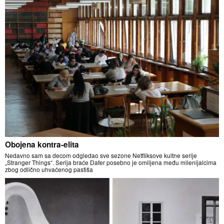
Obojena kontra-elita
Nedavno sam sa decom odgledao sve sezone Netfliksove kultne serije
„Stranger Things“. Serija braće Dafer posebno je omiljena među milenijalcima
zbog odlično uhvaćenog pastiša