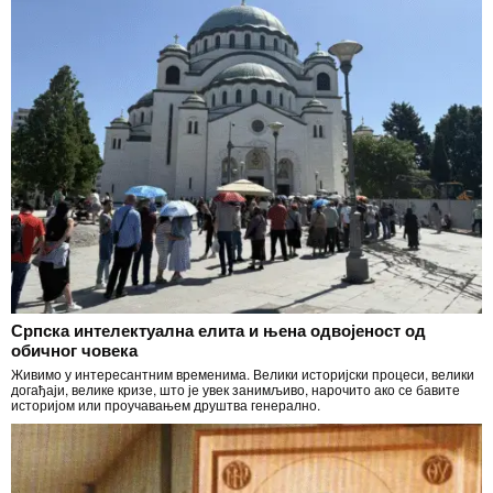
Српска интелектуална елита и њена одвојеност од
обичног човека
Живимо у интересантним временима. Велики историјски процеси, велики
догађаји, велике кризе, што је увек занимљиво, нарочито ако се бавите
историјом или проучавањем друштва генерално.