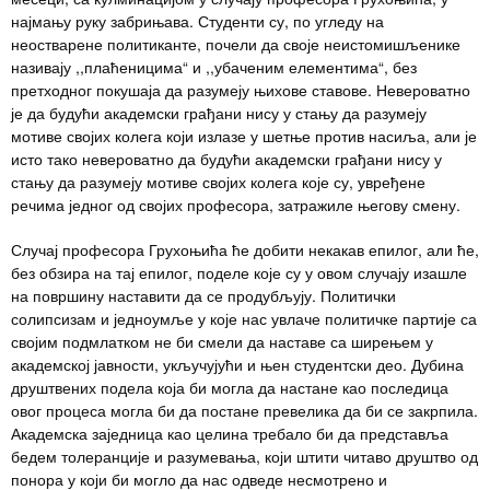
најмању руку забрињава. Студенти су, по угледу на
неостварене политиканте, почели да своје неистомишљенике
називају ,,плаћеницима“ и ,,убаченим елементима“, без
претходног покушаја да разумеју њихове ставове. Невероватно
је да будући академски грађани нису у стању да разумеју
мотиве својих колега који излазе у шетње против насиља, али је
исто тако невероватно да будући академски грађани нису у
стању да разумеју мотиве својих колега које су, увређене
речима једног од својих професора, затражиле његову смену.
Случај професора Грухоњића ће добити некакав епилог, али ће,
без обзира на тај епилог, поделе које су у овом случају изашле
на површину наставити да се продубљују. Политички
солипсизам и једноумље у које нас увлаче политичке партије са
својим подмлатком не би смели да наставе са ширењем у
академској јавности, укључујући и њен студентски део. Дубина
друштвених подела која би могла да настане као последица
овог процеса могла би да постане превелика да би се закрпила.
Академска заједница као целина требало би да представља
бедем толеранције и разумевања, који штити читаво друштво од
понора у који би могло да нас одведе несмотрено и