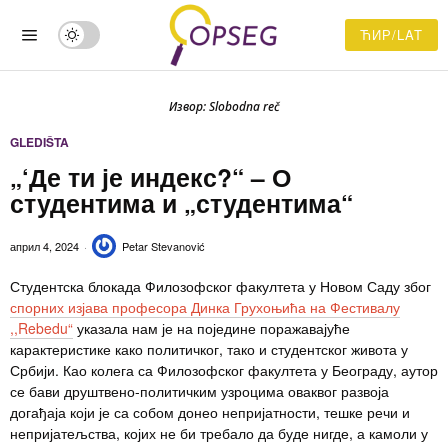
ЋИР/LAT
Извор: Slobodna reč
GLEDIŠTA
„‘Де ти је индекс?“ – О
студентима и „студентима“
април 4, 2024
Petar Stevanović
Студентска блокада Филозофског факултета у Новом Саду због
спорних изјава професора Динка Грухоњића на Фестивалу
,,Rebedu“
указала нам је на поједине поражавајуће
карактеристике како политичког, тако и студентског живота у
Србији. Као колега са Филозофског факултета у Београду, аутор
се бави друштвено-политичким узроцима оваквог развоја
догађаја који је са собом донео непријатности, тешке речи и
непријатељства, којих не би требало да буде нигде, а камоли у