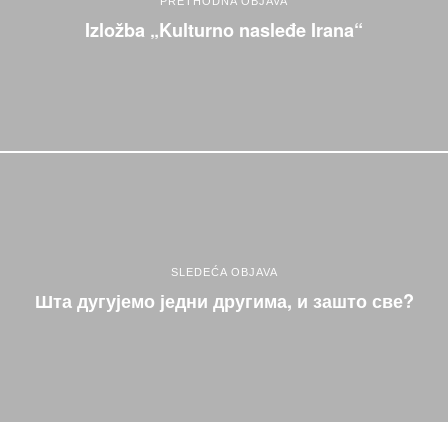
PRETHODNA OBJAVA
Izložba „Kulturno nasleđe Irana“
SLEDEĆA OBJAVA
Шта дугујемо једни другима, и зашто све?