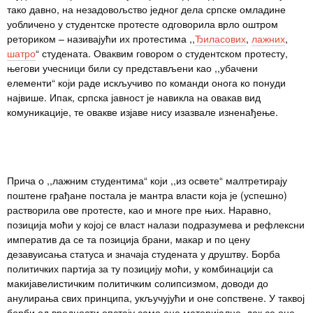
тако давно, на незадовољство једног дела српске омладине
уобличено у студентске протесте одговорила врло оштром
реториком – називајући их протестима ,,
Ђиласових
,
лажних
,
шатро
“ студената. Оваквим говором о студентском протесту,
његови учесници били су представљени као ,,убачени
елементи“ који раде искључиво по команди онога ко понуди
највише. Ипак, српска јавност је навикла на овакав вид
комуникације, те овакве изјаве нису изазвале изненађење.
Прича о ,,лажним студентима“ који ,,из освете“ малтретирају
поштене грађане постала је мантра власти која је (успешно)
растворила ове протесте, као и многе пре њих. Наравно,
позиција моћи у којој се власт налази подразумева и рефлексни
императив да се та позиција брани, макар и по цену
дезавуисања статуса и значаја студената у друштву. Борба
политичких партија за ту позицију моћи, у комбинацији са
макијавелистичким политичким солипсизмом, доводи до
анулирања свих принципа, укључујући и оне сопствене. У таквој
борби од вредности опстају само оне материјалне, док се оне