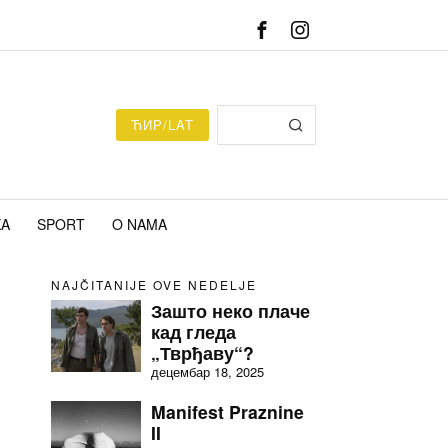
ЋИР/LAT
KA
SPORT
O NAMA
NAJČITANIJE OVE NEDELJE
Зашто неко плаче
кад гледа
„Тврђаву“?
децембар 18, 2025
Manifest Praznine
II