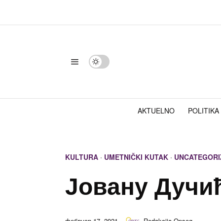
AKTUELNO
POLITIKA
KULTURA
·
UMETNIČKI KUTAK
·
UNCATEGORI
Јовану Дучи
фебруар 17, 2021
Redakcija Opseg