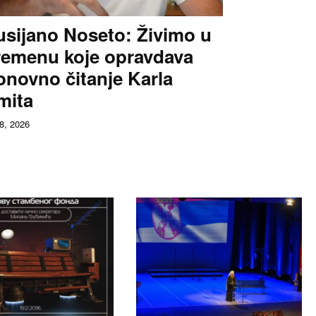
usijano Noseto: Živimo u
remenu koje opravdava
onovno čitanje Karla
mita
 8, 2026