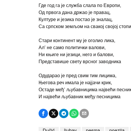
Где год га је служба слала по Европи,
Од првога дана држао је правац,
Културе и језика постао је зналац,
Са српском земљом на свакој својој стоп
Стари континент му је оголио лика,
Ал’ не само политички валови,
Ни књиге ни језици, него и балови,
Представише свету врсног заводника
Одударао је пред свим тим лицима,
Његова реч имала је најјачи крик,
Остаде међ’ љубавницима највећи песник
И највећи љубавник међу песницима
Dučić
ljubav
pesma
poezija