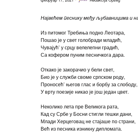
Највећем песнику међу љубавницима и н
Из питомог Требиња подно Леотара,
Пошао је у свет голобради младић,
Чувајућ’ у срцу велелепни градић,
Са кофером пуним песничкога дара.
Откако је закорачио у бели свет,
Био је у служби своме српском роду,
Проносећ’ његов глас и борбу за слободу,
У врту поезије никао је још један цвет.
Неколико лета пре Великога рата,
Кад су Србе у Босни стигли тешки дани,
Млади Херцеговац не стајаше по страни,
Већ из песника изникну дипломата.