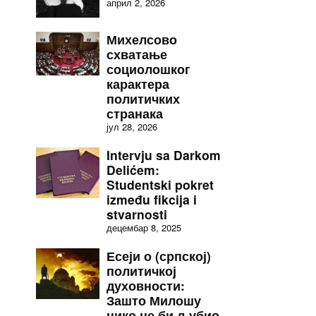
април 2, 2026
Михелсово
схватање
социолошког
карактера
политичких
странака
јул 28, 2026
Intervju sa Darkom
Delićem:
Studentski pokret
između fikcija i
stvarnosti
децембар 8, 2025
Есеји о (српској)
политичкој
духовности:
Зашто Милошу
нико не би љубио