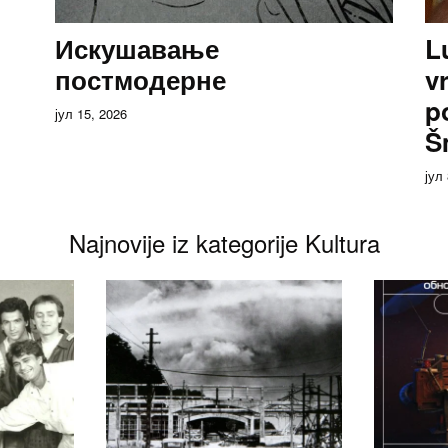
Искушавање
L
постмодерне
v
p
јул 15, 2026
Š
јул
Najnovije iz kategorije Kultura