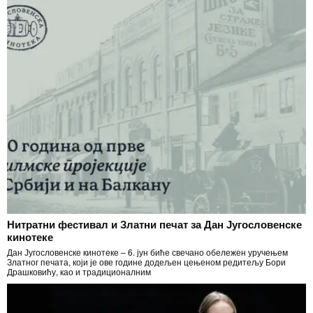
Нитратни фестивал и Златни печат за Дан Југословенске
кинотеке
Дан Југословенске кинотеке – 6. јун биће свечано обележен уручењем
Златног печата, који је ове године додељен цењеном редитељу Бори
Драшковићу, као и традиционалним