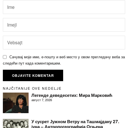
Сачувај моје име, е-пошту и веб место у овом прегледачу веба за
следећи пут када коментаришем.
NAJČITANIJE OVE NEDELJE
Легенде деведесетих: Мира Марковић
август 7, 2026
У сусрет Јужном Ветру на Ташмајдану 27.
јуна – Антропогеографија Огњена