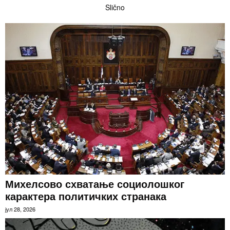
Slično
Михелсово схватање социолошког
карактера политичких странака
јул 28, 2026