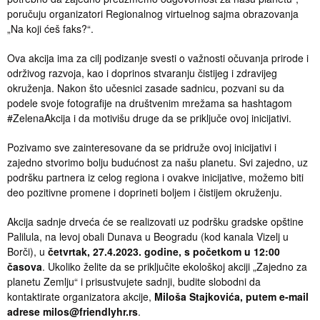
poručuju organizatori Regionalnog virtuelnog sajma obrazovanja
„Na koji ćeš faks?“.
Ova akcija ima za cilj podizanje svesti o važnosti očuvanja prirode i
održivog razvoja, kao i doprinos stvaranju čistijeg i zdravijeg
okruženja. Nakon što učesnici zasade sadnicu, pozvani su da
podele svoje fotografije na društvenim mrežama sa hashtagom
#ZelenaAkcija i da motivišu druge da se priključe ovoj inicijativi.
Pozivamo sve zainteresovane da se pridruže ovoj inicijativi i
zajedno stvorimo bolju budućnost za našu planetu. Svi zajedno, uz
podršku partnera iz celog regiona i ovakve inicijative, možemo biti
deo pozitivne promene i doprineti boljem i čistijem okruženju.
Akcija sadnje drveća će se realizovati uz podršku gradske opštine
Palilula, na levoj obali Dunava u Beogradu (kod kanala Vizelj u
Borči), u
četvrtak, 27.4.2023. godine, s početkom u 12:00
časova
. Ukoliko želite da se priključite ekološkoj akciji „Zajedno za
planetu Zemlju“ i prisustvujete sadnji, budite slobodni da
kontaktirate organizatora akcije,
Miloša Stajkovića, putem e-mail
adrese milos@friendlyhr.rs
.