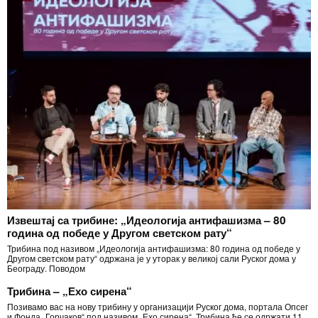
Извештај са трибине: „Идеологија антифашизма – 80
година од победе у Другом светском рату“
Трибина под називом „Идеологија антифашизма: 80 година од победе у
Другом светском рату“ одржана је у уторак у великој сали Руског дома у
Београду. Поводом
Трибина – „Ехо сирена“
Позивамо вас на нову трибину у организацији Руског дома, портала Опсег
и Фонда „Горчаков“ под називом „Ехо сирена“. Трибина ће се одржати 11.