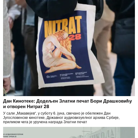
Дан Кинотеке: Додељен Златни печат Бори Драшковићу
и отворен Нитрат 28
У сали „Макавејев“, у суботу 6. јуна, свечано је обележен Дан
Југословенске кинотеке, Државног аудиовизуелног архива Србије,
приликом чега је уручена награда Златни печат