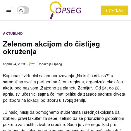
ЋИР/LAT
AKTUELNO
Zelenom akcijom do čistijeg
okruženja
април 24, 2023
Redakcija Opseg
Regionalni virtuelni sajam obrazovanja „Na koji ćeš faks?“ u
saradnji sa svojim partnerima širom regiona, organizuje ekološku
akciju pod nazivom „Zajedno za planetu Zemlju“. Od 24. do 28.
aprila, svi učesnici sajma će imati priliku da zasade sadnicu drveta
po izboru na lokaciji po izboru u svojoj zemlji.
„U našoj misiji da pomognemo studentima i srednjoškolcima da
izaberu pravi fakultet za sebe, želimo da se pridružimo globalnom
pokretu za zaštitu životne sredine. Sada je više nego ikad pre
potrebno da zajedno preuzmemo odgovornost za našu planetu“,