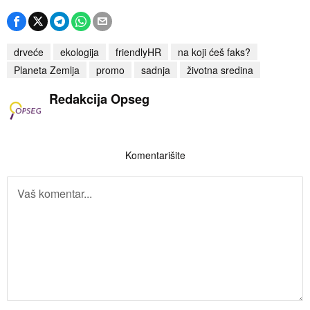
drveće
ekologija
friendlyHR
na koji ćeš faks?
Planeta Zemlja
promo
sadnja
životna sredina
Redakcija Opseg
Komentarišite