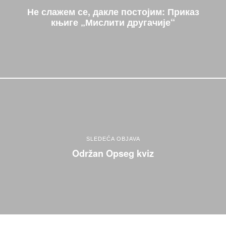
Не слажем се, дакле постојим: Приказ
књиге „Мислити другачије“
SLEDEĆA OBJAVA
Održan Opseg kviz