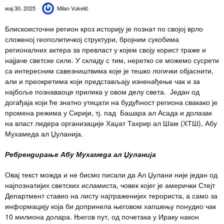
мај 30, 2025
Milan Vukelić
Блискоисточни регион кроз историју је познат по својој врло
сложеној геополитичкој структури, бројним сукобима
регионалних актера за превласт у којем своју корист траже и
најјаче светске силе. У складу с тим, неретко се можемо сусрети
са интересним савезништвима које је тешко логички објаснити,
али и преокретима који представљају изненађење чак и за
најбоље познаваоце прилика у овом делу света. Један од
догађаја који ће знатно утицати на будућност региона свакако је
промена режима у Сирији, тј. пад Башара ал Асада и долазак
на власт лидера организације Хаџат Тахрир ал Шам (ХТШ), Абу
Мухамеда ал Џуланија.
Ребрендирање Абу Мухамеда ал Џуланија
Овај текст можда и не бисмо писали да Ал Џулани није један од
најпознатијих светских исламиста, човек којег је амерички Стејт
Департмент ставио на листу најтраженијих терориста, а само за
информацију која би допринела његовом хапшењу понудио чак
10 милиона долара. Његов пут, од почетака у Ираку након