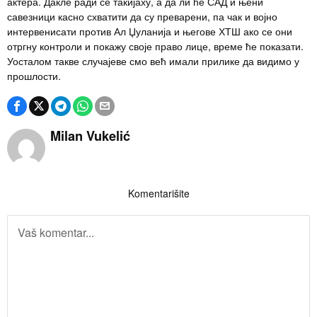
актера. Дакле ради се такијаху, а да ли ће САД и њени
савезници касно схватити да су преварени, па чак и војно
интервенисати против Ал Џуланија и његове ХТШ ако се они
отргну контроли и покажу своје право лице, време ће показати.
Уосталом такве случајеве смо већ имали прилике да видимо у
прошлости.
Milan Vukelić
Komentarišite