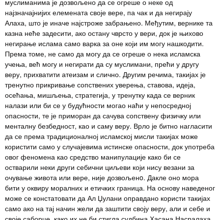
муслиманима је дозвољено да се огреше о неке од
најзначајнијих елемената своје вере, па чак и да негирају
Алаха, што је иначе најстроже забрањено. Међутим, вернике та
казна неће задесити, ако остану чврсто у вери, док је њихово
негирање ислама само варка за оне који им могу нашкодити.
Према томе, не само да могу да се огреше о нека исламска
учења, већ могу и негирати да су муслимани, прећи у другу
веру, прихватити атеизам и слично. Другим речима, такијах је
тренутно прикривање сопствених уверења, ставова, идеја,
осећања, мишљења, стратегија, у тренутку када се верник
налази или би се у будућности могао наћи у непосредној
опасности, те је приморан да сачува сопствену физичку или
менталну безбедност, као и саму веру. Врло је битно нагласити
да се према традиционалној исламској мисли такијах може
користити само у случајевима истинске опасности, док употреба
овог феномена као средство манипулације како би се
остварили неки други себични циљеви који нису везани за
очување живота или вере, није дозвољенo. Дакле оно мора
бити у оквиру моралних и етичких граница. На основу наведеног
може се констатовати да Ал Џулани оправдано користи такијах
само ако на тај начин жели да заштити своју веру, али и себе и
своје саборце, како их не би стигла судбина Хасана Насралаха,