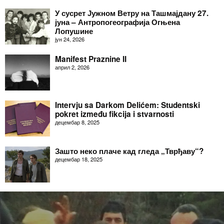
У сусрет Јужном Ветру на Ташмајдану 27.
јуна – Антропогеографија Огњена
Лопушине
јун 24, 2026
Manifest Praznine II
април 2, 2026
Intervju sa Darkom Delićem: Studentski
pokret između fikcija i stvarnosti
децембар 8, 2025
Зашто неко плаче кад гледа „Тврђаву“?
децембар 18, 2025