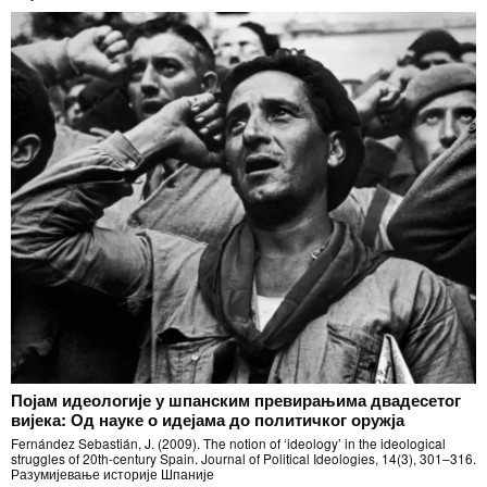
Појам идеологије у шпанским превирањима двадесетог
вијека: Од науке о идејама до политичког оружја
Fernández Sebastián, J. (2009). The notion of ‘ideology’ in the ideological
struggles of 20th-century Spain. Journal of Political Ideologies, 14(3), 301–316.
Разумијевање историје Шпаније