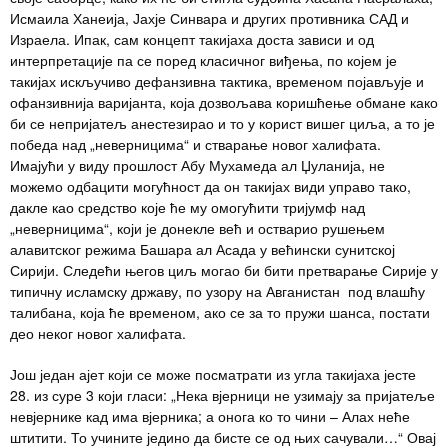
Исмаила Ханеија, Јахје Синвара и других противника САД и
Израела. Ипак, сам концепт такијаха доста зависи и од
интерпретације па се поред класичног виђења, по којем је
такијах искључиво дефанзивна тактика, временом појављује и
офанзивнија варијанта, која дозвољава коришћење обмане како
би се непријатељ анестезирао и то у корист вишег циља, а то је
победа над „неверницима“ и стварање новог халифата.
Имајући у виду прошлост Абу Мухамеда ал Џуланија, не
можемо одбацити могућност да он такијах види управо тако,
дакле као средство које ће му омогућити тријумф над
„неверницима“, који је донекле већ и остварио рушењем
алавитског режима Башара ал Асада у већински сунитској
Сирији. Следећи његов циљ могао би бити претварање Сирије у
типичну исламску државу, по узору на Авганистан под влашћу
талибана, која ће временом, ако се за то пружи шанса, постати
део неког новог халифата.
Још један ајет који се може посматрати из угла такијаха јесте
28. из суре 3 који гласи: „Нека вјерници не узимају за пријатеље
невјернике кад има вјерника; а онога ко то чини – Алах неће
штитити. То учините једино да бисте се од њих сачували…“ Овај