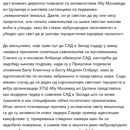
ајет можемо директно повезати са активностима Абу Мухамеда
ал Џуланија и његовим састанцима са лидерима
„неверничких“земаља. Дакле, он је свестан да му они нису
пријатељи, али склапа савезништва са њима свестан њихове
моћи и утицаја, како би стекао међународни легитимитет и
убедио цео свет да је његова терористичка каријера прошлост.
Да закључимо, није први пут да САД и Запад падају у замку
такијаха приликом склапања савезништва са муслиманима.
Слично су и косовски Албанци обманули САД, настојећи да
задобију њихову подршку, када су у Приштини подизали
споменик Билу Клинтону и бисту Медлин Олбрајт, иако је
идолпоколство по исламу забрањено и представља ширк. Сада
имамо случај да се један од најпознатијих светских терориста и
вођа организације ХТШ Абу Мухамед ал Џулани представља
као модерни лидер и савезник САД и Запада што се може
тумачити и као специфичан облик политичког прагматизма.
Ипак, многи познаваоци прилика у исламском свету мишљења
су да су активности новог лидера Сирије пример идеолошке
камуфлаже тј. прикривања стварних намера како би се
задобило поверење, а самим тим и заштита јаких међународних