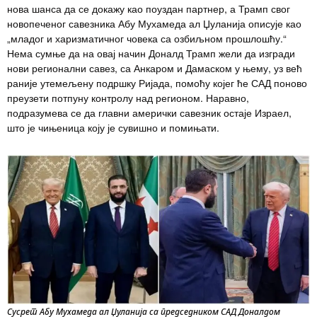
нова шанса да се докажу као поуздан партнер, а Трамп свог
новопеченог савезника Абу Мухамеда ал Џуланија описује као
„младог и харизматичног човека са озбиљном прошлошћу.“
Нема сумње да на овај начин Доналд Трамп жели да изгради
нови регионални савез, са Анкаром и Дамаском у њему, уз већ
раније утемељену подршку Ријада, помоћу којег ће САД поново
преузети потпуну контролу над регионом. Наравно,
подразумева се да главни амерички савезник остаје Израел,
што је чињеница коју је сувишно и помињати.
Сусрет Абу Мухамеда ал Џуланија са председником САД Доналдом