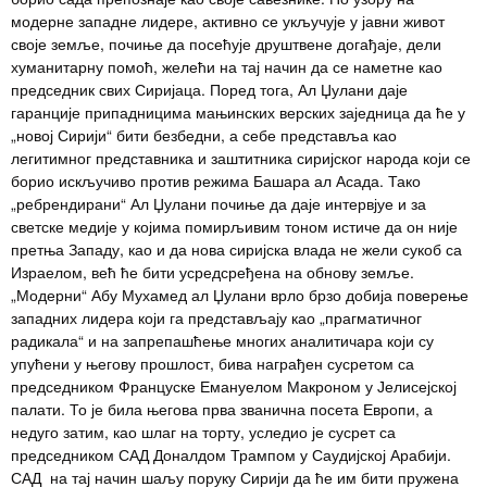
модерне западне лидере, активно се укључује у јавни живот
своје земље, почиње да посећује друштвене догађаје, дели
хуманитарну помоћ, желећи на тај начин да се наметне као
председник свих Сиријаца. Поред тога, Ал Џулани даје
гаранције припадницима мањинских верских заједница да ће у
„новој Сирији“ бити безбедни, а себе представља као
легитимног представника и заштитника сиријског народа који се
борио искључиво против режима Башара ал Асада. Тако
„ребрендирани“ Ал Џулани почиње да даје интервјуе и за
светске медије у којима помирљивим тоном истиче да он није
претња Западу, као и да нова сиријска влада не жели сукоб са
Израелом, већ ће бити усредсређена на обнову земље.
„Модерни“ Абу Мухамед ал Џулани врло брзо добија поверење
западних лидера који га представљају као „прагматичног
радикала“ и на запрепашћење многих аналитичара који су
упућени у његову прошлост, бива награђен сусретом са
председником Француске Емануелом Макроном у Јелисејској
палати. То је била његова прва званична посета Европи, а
недуго затим, као шлаг на торту, уследио је сусрет са
председником САД Доналдом Трампом у Саудијској Арабији.
САД на тај начин шаљу поруку Сирији да ће им бити пружена