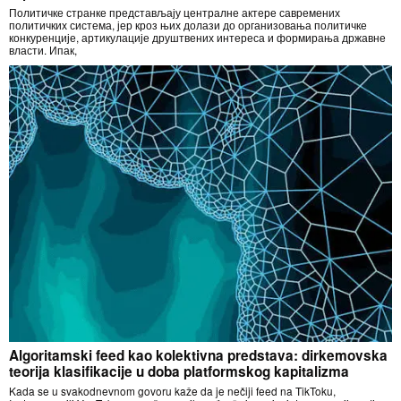
Политичке странке представљају централне актере савремених
политичких система, јер кроз њих долази до организовања политичке
конкуренције, артикулације друштвених интереса и формирања државне
власти. Ипак,
Algoritamski feed kao kolektivna predstava: dirkemovska
teorija klasifikacije u doba platformskog kapitalizma
Kada se u svakodnevnom govoru kaže da je nečiji feed na TikToku,