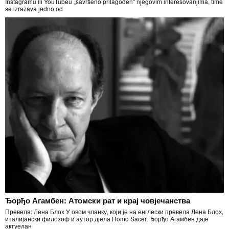
Instagramu ili YouTubeu „savršeno prilagođen“ njegovim interesovanjima, time
se izražava jedno od
Ђорђо Агамбен: Атомски рат и крај човјечанства
Превела: Лена Блох У овом чланку, који је на енглески превела Лена Блох,
италијански филозоф и аутор дјела Homo Sacer, Ђорђо Агамбен даје
актуелан