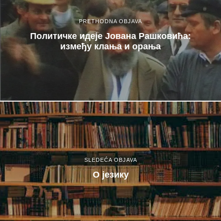
PRETHODNA OBJAVA
Политичке идеје Јована Рашковића:
између клања и орања
SLEDEĆA OBJAVA
О језику