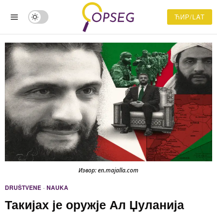
ЋИР/LAT
Извор: en.majalla.com
DRUŠTVENE
·
NAUKA
Такијах је оружје Ал Џуланија