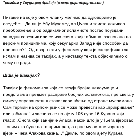
Трампом у Саудисјкој Арабији (извор: gujaratijagran.com)
Питање на које у овом чланку желимо да одговоримо је
следеће: „Да ли је Абу Мухамед ал Џулани заиста доживео
преображење и од радикалног исламисте постао поуздани
западни савезник или се иза свега крије обмана, заснована на
верским принципима, коју секуларни Запад није способан да
препозна?“ Одговор лежи у феномену који је специфичан за
ислам и назива се такијах, а у наставку текста објаснићемо о
чему се ради.
Шта је такијах?
Такијах је феномен за који се везују бројне недоумице и
представља предмет расправе бројних исламолога, пре свега у
смислу оправаности његовог коришћења од стране муслимана.
Сам термин на српски језик се може превести као „прикривање“
или „обмана“ и заснива се на ајету 106 суре 16 Курана који
гласи: „Онога који занијече Алаха, након што је у Њега вјеровао
– осим ако буде на то приморан, а срце му остане чврсто у
вјери – чека Алахова казна…“ Дакле, по овом ајету Курана