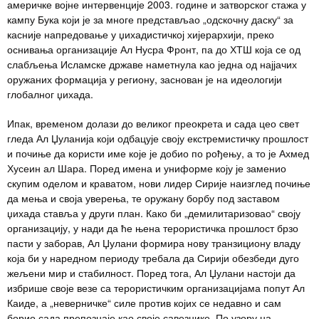
америчке војне интервенције 2003. године и затворског стажа у
кампу Бука који је за многе представљао „одскочну даску“ за
касније напредовање у џихадистичкој хијерархији, преко
оснивања организације Ал Нусра Фронт, па до ХТШ која се од
слабљења Исламске државе наметнула као једна од најјачих
оружаних формација у региону, заснован је на идеологији
глобалног џихада.
Ипак, временом долази до великог преокрета и сада цео свет
гледа Ал Џуланија који одбацује своју екстремистичку прошлост
и почиње да користи име које је добио по рођењу, а то је Ахмед
Хусеин ал Шара. Поред имена и униформе коју је заменио
скупим оделом и краватом, нови лидер Сирије наизглед почиње
да мења и своја уверења, те оружану борбу под заставом
џихада ставља у други план. Како би „демилитаризовао“ своју
организацију, у нади да ће њена терористичка прошлост брзо
пасти у заборав, Ал Џулани формира нову транзициону владу
која би у наредном периоду требала да Сирији обезбеди дуго
жељени мир и стабилност. Поред тога, Ал Џулани настоји да
избрише своје везе са терористичким организацијама попут Ал
Каиде, а „неверничке“ силе против којих се недавно и сам
борио сада препознаје као своје савезнике. По узору на