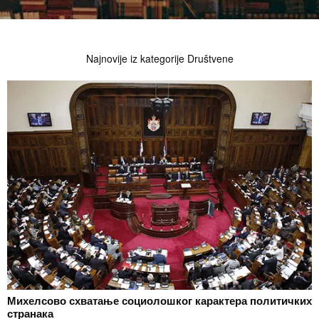
Najnovije iz kategorije Društvene
Михелсово схватање социолошког карактера политичких
странака