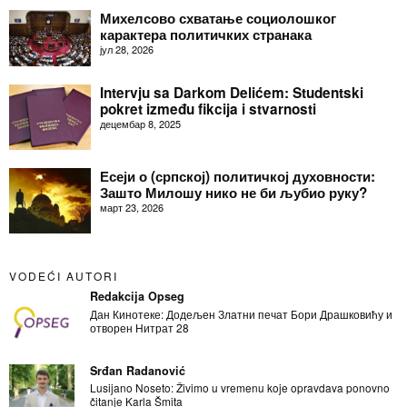
Михелсово схватање социолошког
карактера политичких странака
јул 28, 2026
Intervju sa Darkom Delićem: Studentski
pokret između fikcija i stvarnosti
децембар 8, 2025
Есеји о (српској) политичкој духовности:
Зашто Милошу нико не би љубио руку?
март 23, 2026
VODEĆI AUTORI
Redakcija Opseg
Дан Кинотеке: Додељен Златни печат Бори Драшковићу и
отворен Нитрат 28
Srđan Radanović
Lusijano Noseto: Živimo u vremenu koje opravdava ponovno
čitanje Karla Šmita