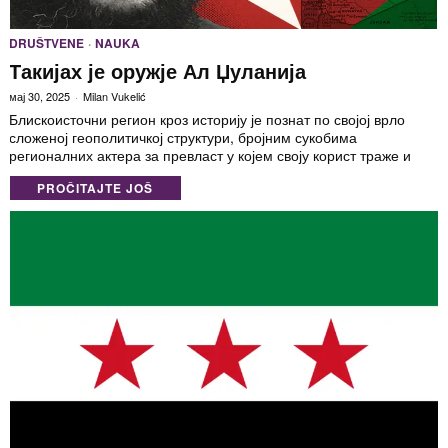
DRUŠTVENE
·
NAUKA
Такијах је оружје Ал Џуланија
мај 30, 2025
Milan Vukelić
Блискоисточни регион кроз историју је познат по својој врло
сложеној геополитичкој структури, бројним сукобима
регионалних актера за превласт у којем своју корист траже и
PROČITAJTE JOŠ