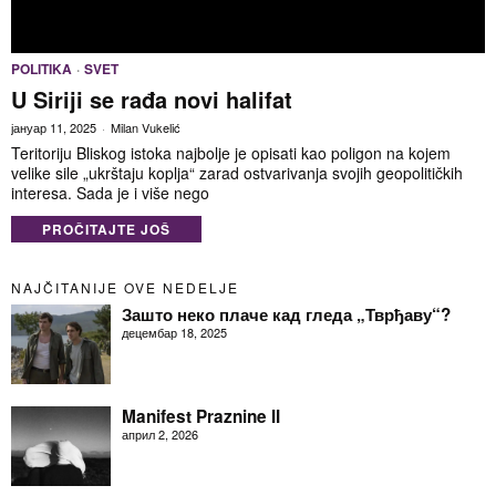
POLITIKA
·
SVET
U Siriji se rađa novi halifat
јануар 11, 2025
Milan Vukelić
Teritoriju Bliskog istoka najbolje je opisati kao poligon na kojem
velike sile „ukrštaju koplja“ zarad ostvarivanja svojih geopolitičkih
interesa. Sada je i više nego
PROČITAJTE JOŠ
NAJČITANIJE OVE NEDELJE
Зашто неко плаче кад гледа „Тврђаву“?
децембар 18, 2025
Manifest Praznine II
април 2, 2026