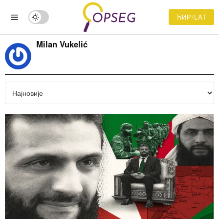
ЋИР/LAT
Milan Vukelić