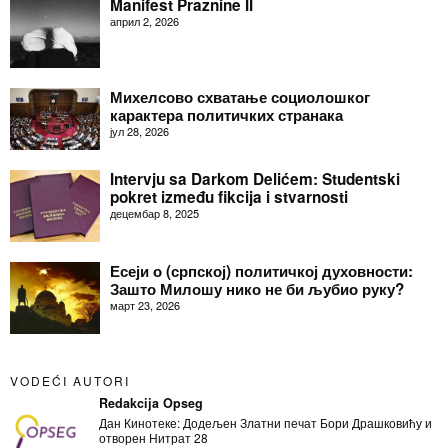
Manifest Praznine II
април 2, 2026
Михелсово схватање социолошког
карактера политичких странака
јул 28, 2026
Intervju sa Darkom Delićem: Studentski
pokret između fikcija i stvarnosti
децембар 8, 2025
Есеји о (српској) политичкој духовности:
Зашто Милошу нико не би љубио руку?
март 23, 2026
VODEĆI AUTORI
Redakcija Opseg
Дан Кинотеке: Додељен Златни печат Бори Драшковићу и
отворен Нитрат 28