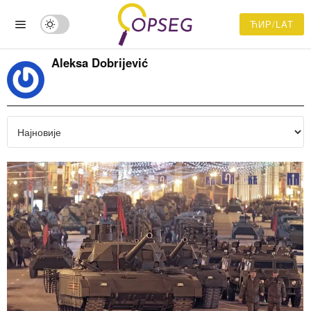
ЋИР/LAT
Aleksa Dobrijević