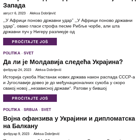
Запада
август 6, 2023
Aleksa Dobrijević
,,У Африци поново државни удар” ,,У Африци поново државни
удар”, овако гласи строфа песме Рибље чорбе, али шта
државни пуч у Нигеру разликује од
PROČITAJTE JOŠ
POLITIKA
·
SVET
Да ли је Молдавија следећа Украјина?
фебруар 24, 2023
Aleksa Dobrijević
Историја сукоба Настанак нових држава након распада СССР-а
и Југославије довео је до међунационалних сукоба у скоро
свакој новој ,,независној држави“. Ратови у бившој
PROČITAJTE JOŠ
POLITIKA
·
SRBIJA
·
SVET
Војна офанзива у Украјини и дипломатска
на Балкану
фебруар 9, 2023
Aleksa Dobrijević