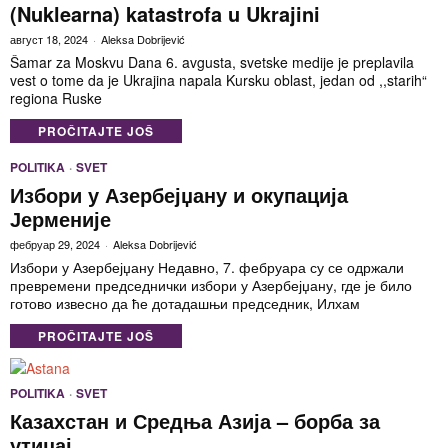
(Nuklearna) katastrofa u Ukrajini
август 18, 2024
Aleksa Dobrijević
Šamar za Moskvu Dana 6. avgusta, svetske medije je preplavila
vest o tome da je Ukrajina napala Kursku oblast, jedan od ,,starih“
regiona Ruske
PROČITAJTE JOŠ
POLITIKA
·
SVET
Избори у Азербејџану и окупација
Јерменије
фебруар 29, 2024
Aleksa Dobrijević
Избори у Азербејџану Недавно, 7. фебруара су се одржали
превремени председнички избори у Азербејџану, где је било
готово извесно да ће дотадашњи председник, Илхам
PROČITAJTE JOŠ
POLITIKA
·
SVET
Казахстан и Средња Азија – борба за
утицај