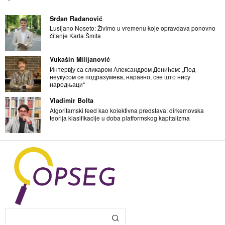
Srđan Radanović
Lusijano Noseto: Živimo u vremenu koje opravdava ponovno
čitanje Karla Šmita
Vukašin Milijanović
Интервју са сликаром Александром Денићем: „Под
неукусом се подразумева, наравно, све што нису
народњаци“
Vladimir Bolta
Algoritamski feed kao kolektivna predstava: dirkemovska
teorija klasifikacije u doba platformskog kapitalizma