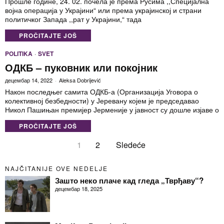
Прошле године, 24. 02. почела је према Русима ,,Специјална
војна операција у Украјини“ или према украјинској и страни
политичког Запада ,,рат у Украјини,“ тада
PROČITAJTE JOŠ
POLITIKA
·
SVET
ОДКБ – пуковник или покојник
децембар 14, 2022
Aleksa Dobrijević
Након последњег самита ОДКБ-а (Организација Уговора о
колективној безбедности) у Јеревану којем је председавао
Никол Пашињан премијер Јерменије у јавност су дошле изјаве о
PROČITAJTE JOŠ
1
2
Sledeće
NAJČITANIJE OVE NEDELJE
Зашто неко плаче кад гледа „Тврђаву“?
децембар 18, 2025