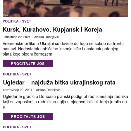
POLITIKA
·
SVET
Kursk, Kurahovo, Kupjansk i Koreja
новембар 22, 2024
Aleksa Dobrijević
Vremenske prilike u Ukrajini su dovele do toga se sukob na frontu
nastavi. Nedostatak uobičajne jesenje kiše i nastanak potonjeg
blata koje plodni černozem
PROČITAJTE JOŠ
POLITIKA
·
SVET
Ugledar – najduža bitka ukrajinskog rata
септембар 29, 2024
Aleksa Dobrijević
Ugledar je gradić u Donbasu planski podignut radi smeštaja radnika
koji su zaposleni u rudnicima uglja u njegovoj blizini. Ideja je bila da
u
PROČITAJTE JOŠ
POLITIKA
·
SVET