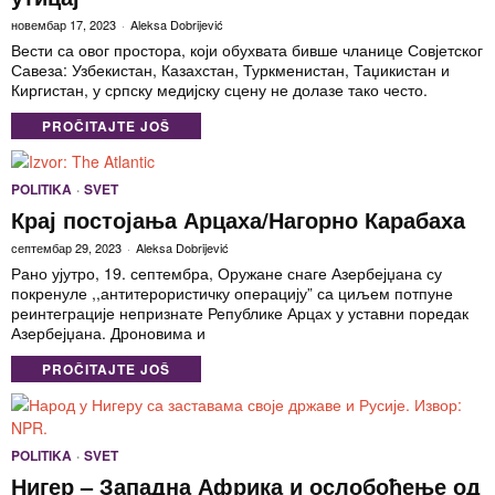
новембар 17, 2023
Aleksa Dobrijević
Вести са овог простора, који обухвата бивше чланице Совјетског
Савеза: Узбекистан, Казахстан, Туркменистан, Таџикистан и
Киргистан, у српску медијску сцену не долазе тако често.
PROČITAJTE JOŠ
POLITIKA
·
SVET
Крај постојања Арцаха/Нагорно Карабаха
септембар 29, 2023
Aleksa Dobrijević
Рано ујутро, 19. септембра, Оружане снаге Азербејџана су
покренуле ,,антитерористичку операцију” са циљем потпуне
реинтеграције непризнате Републике Арцах у уставни поредак
Азербејџана. Дроновима и
PROČITAJTE JOŠ
POLITIKA
·
SVET
Нигер – Западна Африка и ослобођење од