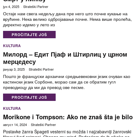
јун 4, 2025
Strateški Partner
Остаје нам свега недељу дана пре него што почне кукање на
врућине. Нека велико одбројавање почне. Нема више пролећа,
директно идемо у лето из
PROČITAJTE JOŠ
KULTURA
Милорд – Едит Пјаф и Штирлиц у црном
мерцедесу
јануар 3, 2025
Strateški Partner
Пошто је француски архаични средњевековни језик очуван као
кастински језик Сорбоне, морао сам да се обратим гугл
преводиоцу да ми да превод ове песме.
PROČITAJTE JOŠ
KULTURA
Morikone i Tompson: Ako ne znaš šta je bilo
август 14, 2024
Strateški Partner
Postavke žanra Špageti vesterni su možda i najzabavniji žanrovski