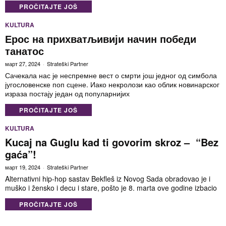
PROČITAJTE JOŠ
KULTURA
Ерос на прихватљивији начин победи
танатос
март 27, 2024
Strateški Partner
Сачекала нас је неспремне вест о смрти још једног од симбола
југословенске поп сцене. Иако некролози као облик новинарског
израза постају један од популарнијих
PROČITAJTE JOŠ
KULTURA
Kucaj na Guglu kad ti govorim skroz – “Bez
gaća”!
март 19, 2024
Strateški Partner
Alternativni hip-hop sastav Bekfleš iz Novog Sada obradovao je i
muško i žensko i decu i stare, pošto je 8. marta ove godine izbacio
PROČITAJTE JOŠ