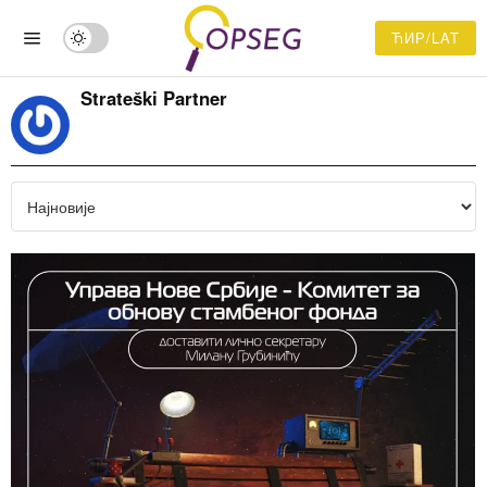
ЋИР/LAT
Strateški Partner