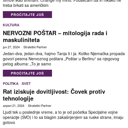
filmovi ikad snimani. Change my mind. Podsećam da ih nikako ne
treba brkati sa američkim
PROČITAJTE JOŠ
KULTURA
NERVOZNI POŠTAR – mitologija rada i
maskuliniteta
јун 27, 2024
Strateški Partner
Jedan-dva, jedan-dva, hajmo Tanja ti i ja. Koliko Njemačka propada
govori pesma Nervoznog poštara „Poštar u Berlinu“ sa njegovog
petog albuma: „To je samo
PROČITAJTE JOŠ
POLITIKA
·
SVET
Rat iziskuje dovitljivost: Čovek protiv
tehnologije
април 21, 2024
Strateški Partner
Ljudi tek u poslednje vreme, a to je od početka Specijalne vojne
operacije (SVO) i to sa blagim zakašnjenjem sa ruske strane, imaju
gotovo