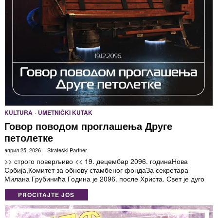
KULTURA
·
UMETNIČKI KUTAK
Говор поводом проглашења Друге
петолетке
април 25, 2026
Strateški Partner
>> строго поверљиво << 19. децембар 2096. годинаНова
Србија,Комитет за обнову стамбеног фондаЗа секретара
Милана Грубинића Година је 2096. после Христа. Свет је дуго
PROČITAJTE JOŠ