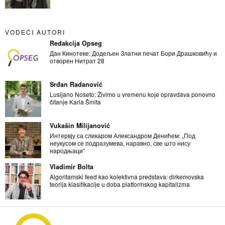
VODEĆI AUTORI
Redakcija Opseg
Дан Кинотеке: Додељен Златни печат Бори Драшковићу и
отворен Нитрат 28
Srđan Radanović
Lusijano Noseto: Živimo u vremenu koje opravdava ponovno
čitanje Karla Šmita
Vukašin Milijanović
Интервју са сликаром Александром Денићем: „Под
неукусом се подразумева, наравно, све што нису
народњаци“
Vladimir Bolta
Algoritamski feed kao kolektivna predstava: dirkemovska
teorija klasifikacije u doba platformskog kapitalizma