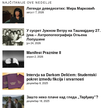
NAJČITANIJE OVE NEDELJE
Легенде деведесетих: Мира Марковић
август 7, 2026
У сусрет Јужном Ветру на Ташмајдану 27.
јуна – Антропогеографија Огњена
Лопушине
јун 24, 2026
Manifest Praznine II
април 2, 2026
Intervju sa Darkom Delićem: Studentski
pokret između fikcija i stvarnosti
децембар 8, 2025
Зашто неко плаче кад гледа „Тврђаву“?
децембар 18, 2025