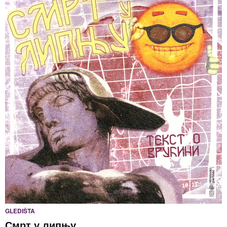
GLEDIŠTA
Смрт у липњу