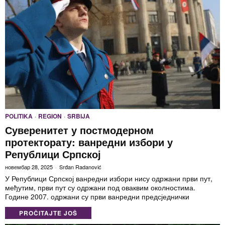
POLITIKA
·
REGION
·
SRBIJA
Суверенитет у постмодерном
протекторату: ванредни избори у
Републици Српској
новембар 28, 2025
Srđan Radanović
У Републици Српској ванредни избори нису одржани први пут,
међутим, први пут су одржани под оваквим околностима.
Године 2007. одржани су први ванредни предсједнички
PROČITAJTE JOŠ