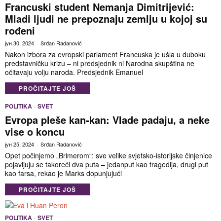
Francuski student Nemanja Dimitrijević:
Mladi ljudi ne prepoznaju zemlju u kojoj su
rođeni
јун 30, 2024
Srđan Radanović
Nakon izbora za evropski parlament Francuska je ušla u duboku
predstavničku krizu – ni predsjednik ni Narodna skupština ne
očitavaju volju naroda. Predsjednik Emanuel
PROČITAJTE JOŠ
POLITIKA
·
SVET
Evropa pleše kan-kan: Vlade padaju, a neke
vise o koncu
јун 25, 2024
Srđan Radanović
Opet počinjemo „Brimerom“: sve velike svjetsko-istorijske činjenice
pojavljuju se takoreći dva puta – jedanput kao tragedija, drugi put
kao farsa, rekao je Marks dopunjujući
PROČITAJTE JOŠ
POLITIKA
·
SVET