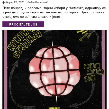
фебруар 23, 2025
Srđan Radanović
Пети ванредни парламентарни избори у Њемачкој одржавају се
у јеку двоструких свјетских тектонских промјена. Прва промјена
о којој смо се већ сви сложили јесте
PROČITAJTE JOŠ