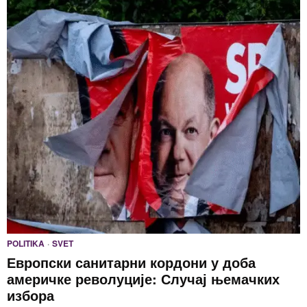
POLITIKA
·
SVET
Европски санитарни кордони у доба
америчке револуције: Случај њемачких
избора