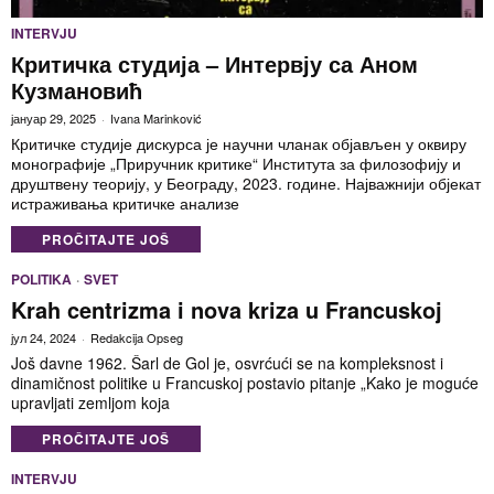
INTERVJU
Критичка студија – Интервју са Аном
Кузмановић
јануар 29, 2025
Ivana Marinković
Критичке студије дискурса је научни чланак објављен у оквиру
монографије „Приручник критике“ Института за филозофију и
друштвену теорију, у Београду, 2023. године. Најважнији објекат
истраживања критичке анализе
PROČITAJTE JOŠ
POLITIKA
·
SVET
Krah centrizma i nova kriza u Francuskoj
јул 24, 2024
Redakcija Opseg
Još davne 1962. Šarl de Gol je, osvrćući se na kompleksnost i
dinamičnost politike u Francuskoj postavio pitanje „Kako je moguće
upravljati zemljom koja
PROČITAJTE JOŠ
INTERVJU