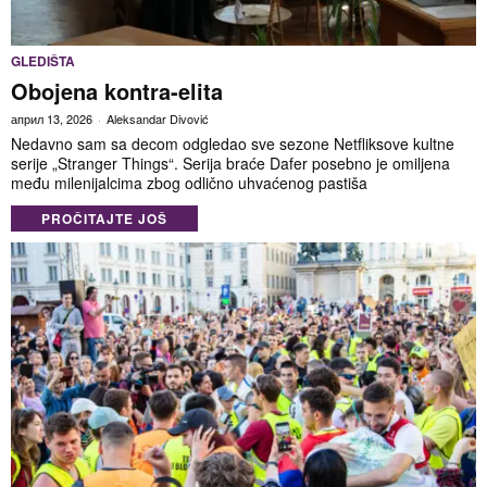
GLEDIŠTA
Obojena kontra-elita
април 13, 2026
Aleksandar Divović
Nedavno sam sa decom odgledao sve sezone Netfliksove kultne
serije „Stranger Things“. Serija braće Dafer posebno je omiljena
među milenijalcima zbog odlično uhvaćenog pastiša
PROČITAJTE JOŠ