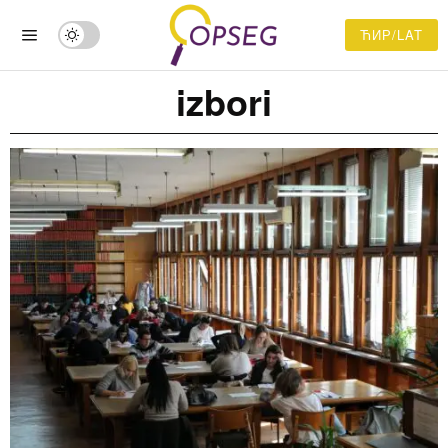
ЋИР/LAT
izbori