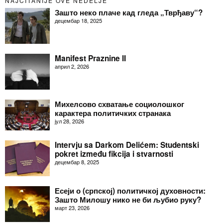
NAJČITANIJE OVE NEDELJE
Зашто неко плаче кад гледа „Тврђаву“?
децембар 18, 2025
Manifest Praznine II
април 2, 2026
Михелсово схватање социолошког
карактера политичких странака
јул 28, 2026
Intervju sa Darkom Delićem: Studentski
pokret između fikcija i stvarnosti
децембар 8, 2025
Есеји о (српској) политичкој духовности:
Зашто Милошу нико не би љубио руку?
март 23, 2026