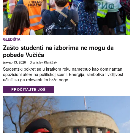
GLEDIŠTA
Zašto studenti na izborima ne mogu da
pobede Vučića
јануар 13, 2026
Branislav Klanšček
Studentski pokret se u kratkom roku nametnuo kao dominantan
opozicioni akter na političkoj sceni. Energija, simbolika i vidljivost
učinili su ga relevantnim brže nego
PROČITAJTE JOŠ