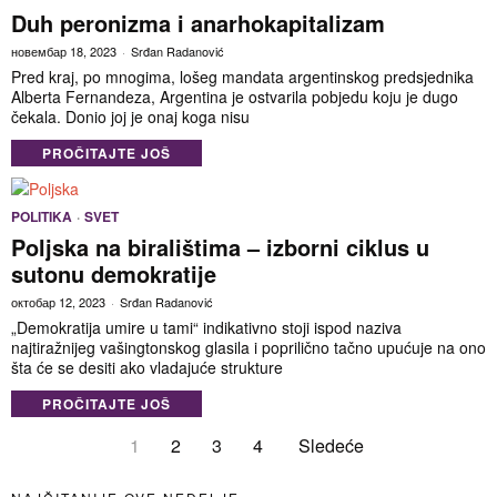
Duh peronizma i anarhokapitalizam
новембар 18, 2023
Srđan Radanović
Pred kraj, po mnogima, lošeg mandata argentinskog predsjednika
Alberta Fernandeza, Argentina je ostvarila pobjedu koju je dugo
čekala. Donio joj je onaj koga nisu
PROČITAJTE JOŠ
POLITIKA
·
SVET
Poljska na biralištima – izborni ciklus u
sutonu demokratije
октобар 12, 2023
Srđan Radanović
„Demokratija umire u tami“ indikativno stoji ispod naziva
najtiražnijeg vašingtonskog glasila i poprilično tačno upućuje na ono
šta će se desiti ako vladajuće strukture
PROČITAJTE JOŠ
1
2
3
4
Sledeće