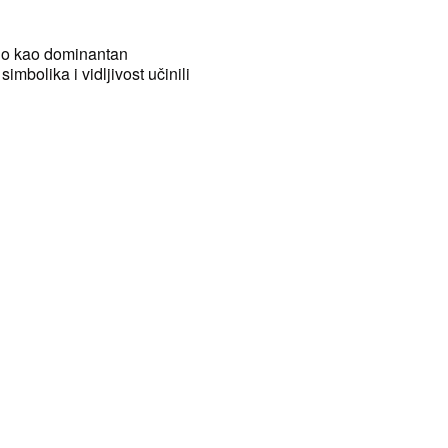
uo kao dominantan
simbolika i vidljivost učinili