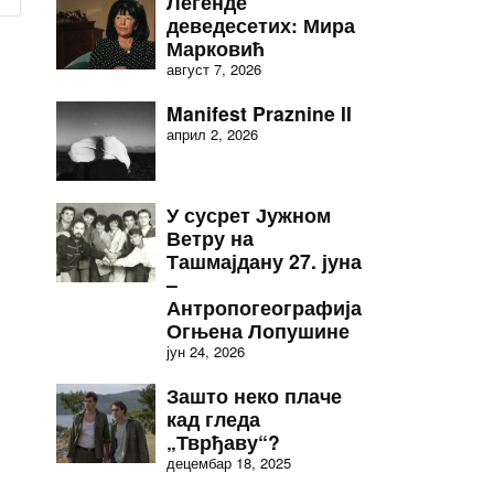
Легенде
деведесетих: Мира
Марковић
август 7, 2026
Manifest Praznine II
април 2, 2026
У сусрет Јужном
Ветру на
Ташмајдану 27. јуна
–
Антропогеографија
Огњена Лопушине
јун 24, 2026
Зашто неко плаче
кад гледа
„Тврђаву“?
децембар 18, 2025