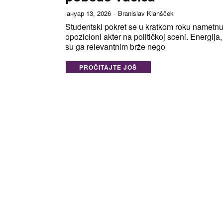
јануар 13, 2026
Branislav Klanšček
Studentski pokret se u kratkom roku nametn
opozicioni akter na političkoj sceni. Energija, 
su ga relevantnim brže nego
PROČITAJTE JOŠ