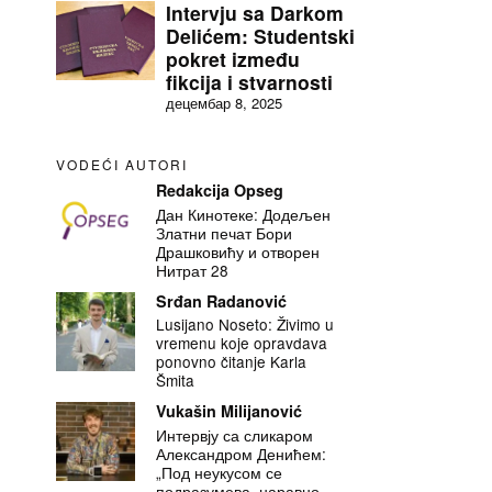
Intervju sa Darkom
Delićem: Studentski
pokret između
fikcija i stvarnosti
децембар 8, 2025
VODEĆI AUTORI
Redakcija Opseg
Дан Кинотеке: Додељен
Златни печат Бори
Драшковићу и отворен
Нитрат 28
Srđan Radanović
Lusijano Noseto: Živimo u
vremenu koje opravdava
ponovno čitanje Karla
Šmita
Vukašin Milijanović
Интервју са сликаром
Александром Денићем:
„Под неукусом се
подразумева, наравно,