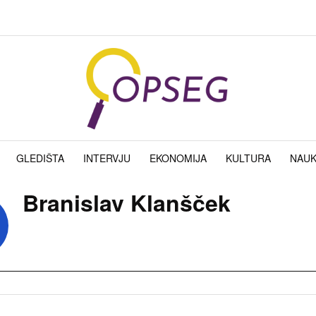
GLEDIŠTA
INTERVJU
EKONOMIJA
KULTURA
NAU
Branislav Klanšček