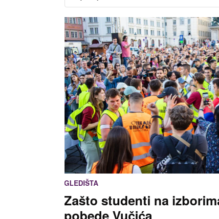
GLEDIŠTA
Zašto studenti na izbori
pobede Vučića