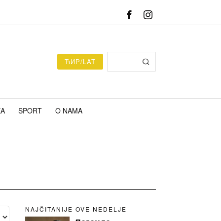
ЋИР/LAT
KA
SPORT
O NAMA
NAJČITANIJE OVE NEDELJE