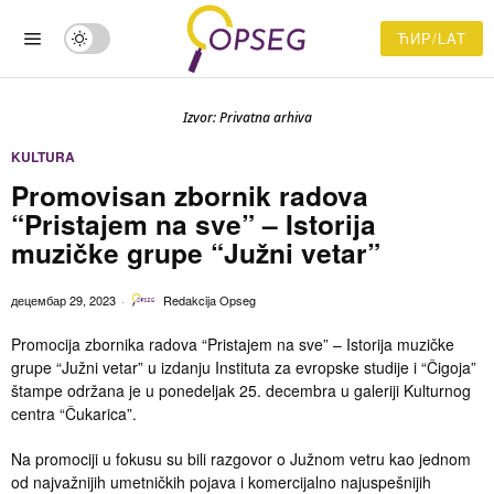
ЋИР/LAT
Izvor: Privatna arhiva
KULTURA
Promovisan zbornik radova
“Pristajem na sve” – Istorija
muzičke grupe “Južni vetar”
децембар 29, 2023
Redakcija Opseg
Promocija zbornika radova “Pristajem na sve” – Istorija muzičke
grupe “Južni vetar” u izdanju Instituta za evropske studije i “Čigoja”
štampe održana je u ponedeljak 25. decembra u galeriji Kulturnog
centra “Čukarica”.
Na promociji u fokusu su bili razgovor o Južnom vetru kao jednom
od najvažnijih umetničkih pojava i komercijalno najuspešnijih