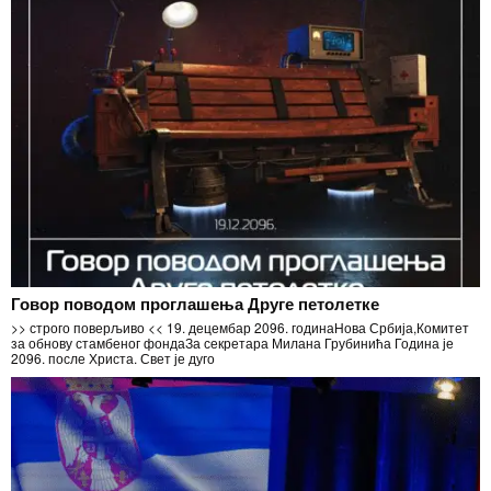
Говор поводом проглашења Друге петолетке
>> строго поверљиво << 19. децембар 2096. годинаНова Србија,Комитет
за обнову стамбеног фондаЗа секретара Милана Грубинића Година је
2096. после Христа. Свет је дуго