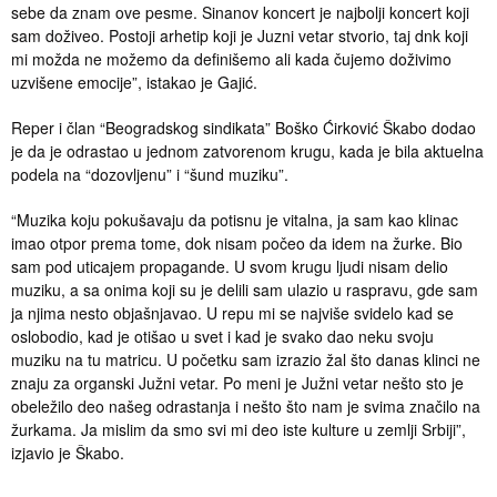
sebe da znam ove pesme. Sinanov koncert je najbolji koncert koji
sam doživeo. Postoji arhetip koji je Juzni vetar stvorio, taj dnk koji
mi možda ne možemo da definišemo ali kada čujemo doživimo
uzvišene emocije”, istakao je Gajić.
Reper i član “Beogradskog sindikata” Boško Ćirković Škabo dodao
je da je odrastao u jednom zatvorenom krugu, kada je bila aktuelna
podela na “dozovljenu” i “šund muziku”.
“Muzika koju pokušavaju da potisnu je vitalna, ja sam kao klinac
imao otpor prema tome, dok nisam počeo da idem na žurke. Bio
sam pod uticajem propagande. U svom krugu ljudi nisam delio
muziku, a sa onima koji su je delili sam ulazio u raspravu, gde sam
ja njima nesto objašnjavao. U repu mi se najviše svidelo kad se
oslobodio, kad je otišao u svet i kad je svako dao neku svoju
muziku na tu matricu. U početku sam izrazio žal što danas klinci ne
znaju za organski Južni vetar. Po meni je Južni vetar nešto sto je
obeležilo deo našeg odrastanja i nešto što nam je svima značilo na
žurkama. Ja mislim da smo svi mi deo iste kulture u zemlji Srbiji”,
izjavio je Škabo.