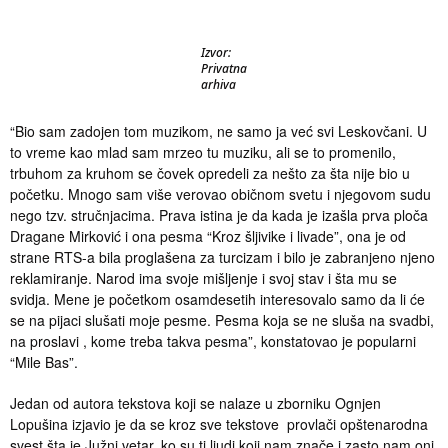
Izvor:
Privatna
arhiva
“Bio sam zadojen tom muzikom, ne samo ja već svi Leskovčani. U
to vreme kao mlad sam mrzeo tu muziku, ali se to promenilo,
trbuhom za kruhom se čovek opredeli za nešto za šta nije bio u
početku. Mnogo sam više verovao običnom svetu i njegovom sudu
nego tzv. stručnjacima. Prava istina je da kada je izašla prva ploča
Dragane Mirković i ona pesma “Kroz šljivike i livade”, ona je od
strane RTS-a bila proglašena za turcizam i bilo je zabranjeno njeno
reklamiranje. Narod ima svoje mišljenje i svoj stav i šta mu se
svidja. Mene je početkom osamdesetih interesovalo samo da li će
se na pijaci slušati moje pesme. Pesma koja se ne sluša na svadbi,
na proslavi , kome treba takva pesma”, konstatovao je popularni
“Mile Bas”.
Jedan od autora tekstova koji se nalaze u zborniku Ognjen
Lopušina izjavio je da se kroz sve tekstove provlači opštenarodna
svest šta je Južni vetar, ko su ti ljudi koji nam znače i zasto nam oni