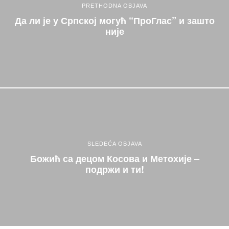
PRETHODNA OBJAVA
Да ли је у Српској могућ “ПроГлас” и зашто
није
SLEDEĆA OBJAVA
Божић са децом Косова и Метохије –
подржи и ти!