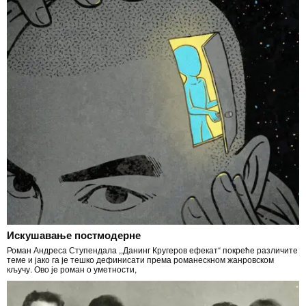
Искушавање постмодерне
Роман Андреса Ступендала ,,Данинг Кругеров ефекат“ покреће различите
теме и јако га је тешко дефинисати према романескном жанровском
кључу. Ово је роман о уметности,