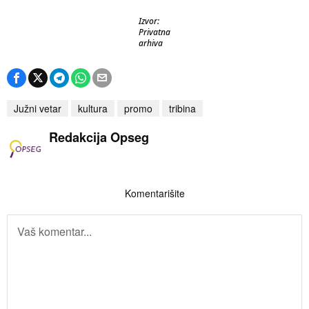
Izvor:
Privatna
arhiva
Južni vetar
kultura
promo
tribina
Redakcija Opseg
Komentarišite