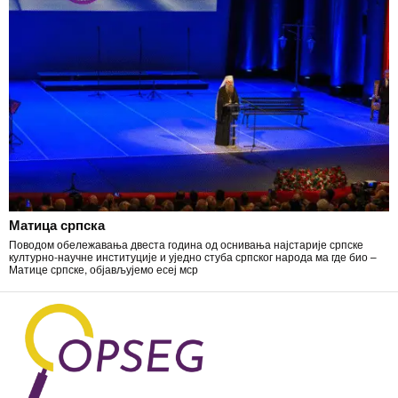
Матица српска
Поводом обележавања двеста година од оснивања најстарије српске
културно-научне институције и уједно стуба српског народа ма где био –
Матице српске, објављујемо есеј мср