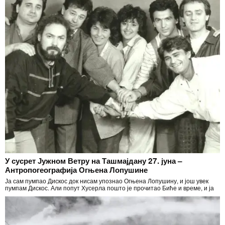
У сусрет Јужном Ветру на Ташмајдану 27. јуна –
Антропогеографија Огњена Лопушине
Ја сам пумпао Дискос док нисам упознао Огњена Лопушину, и још увек
пумпам Дискос. Али попут Хусерла пошто је прочитао Биће и време, и ја