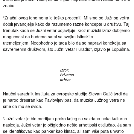
znače.
“Značaj ovog fenomena je teško proceniti. Mi smo od Južnog vetra
dobili jevandjelje kako da razumemo razne koncepte u društvu. Taj
trenutak kada se Južni vetar pojavljuje, kroz muzički izraz dobijemo
mogućnost da budemo sami sa svojim istinskim
utemeljenjem. Neophodno je tada bilo da se napravi konekcija sa
savremenim društvom, što Južni vetar i uradio”, izjavio je Lopušina.
Izvor:
Privatna
arhiva
Naučni saradnik Instituta za evropske studije Stevan Gajić tvrdi da
je narod dresiran kao Pavlovljev pas, da muzika Južnog vetra ne
sme da mu se sviđa.
“Južni vetar je bio medijum preko kojeg su sazdana neka kulturna
nasledja. Južni vetar je očigledno nešto arhetipski otključao. Ja sam
se identifikovao kao panker kao klinac, ali sam više puta uhvatio