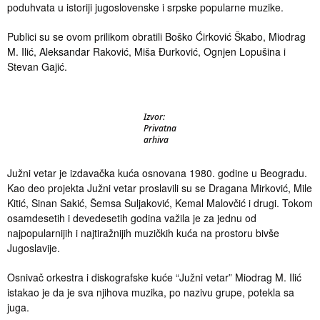
poduhvata u istoriji jugoslovenske i srpske popularne muzike.​
Publici su se ovom prilikom obratili Boško Ćirković Škabo, Miodrag
M. Ilić, Aleksandar Raković, Miša Đurković, Ognjen Lopušina i
Stevan Gajić.
Izvor:
Privatna
arhiva
Južni vetar je izdavačka kuća osnovana 1980. godine u Beogradu.
Kao deo projekta Južni vetar proslavili su se Dragana Mirković, Mile
Kitić, Sinan Sakić, Šemsa Suljaković, Kemal Malovčić i drugi. Tokom
osamdesetih i devedesetih godina važila je za jednu od
najpopularnijih i najtiražnijih muzičkih kuća na prostoru bivše
Jugoslavije.
Osnivač orkestra i diskografske kuće “Južni vetar” Miodrag M. Ilić
istakao je da je sva njihova muzika, po nazivu grupe, potekla sa
juga.