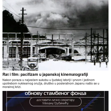
Rat i film: pacifizam u japanskoj kinematografiji
Nakon poraza u najvećem sukobu u ljudskoj istoriji i prvom i jedinom
upotrebom nuklearnog oružja, društvo u posleratnom Japanu našlo se u
moralnoj krizi.