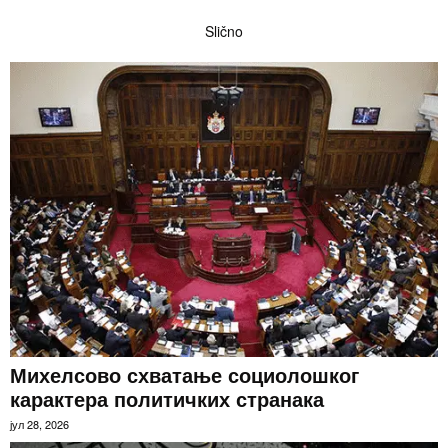
Slično
Михелсово схватање социолошког
карактера политичких странака
јул 28, 2026