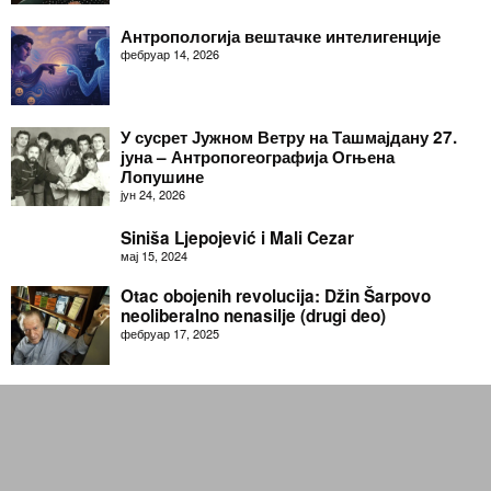
Антропологија вештачке интелигенције
фебруар 14, 2026
У сусрет Јужном Ветру на Ташмајдану 27.
јуна – Антропогеографија Огњена
Лопушине
јун 24, 2026
Siniša Ljepojević i Mali Cezar
мај 15, 2024
Otac obojenih revolucija: Džin Šarpovo
neoliberalno nenasilje (drugi deo)
фебруар 17, 2025