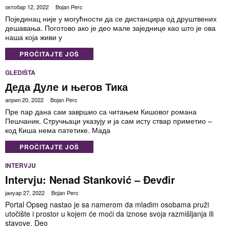
октобар 12, 2022
Bojan Perc
Појединац није у могућности да се дистанцира од друштвених
дешавања. Поготово ако је део мале заједнице као што је ова
наша која живи у
PROČITAJTE JOŠ
GLEDIŠTA
Деда Дуле и његов Тика
април 20, 2022
Bojan Perc
Пре пар дана сам завршио са читањем Кишовог романа
Пешчаник. Стручњаци указују и ја сам исту ствар приметио –
код Киша нема патетике. Мада
PROČITAJTE JOŠ
INTERVJU
Intervju: Nenad Stanković – Đevđir
јануар 27, 2022
Bojan Perc
Portal Opseg nastao je sa namerom da mladim osobama pruži
utočište i prostor u kojem će moći da iznose svoja razmišljanja ili
stavove. Deo