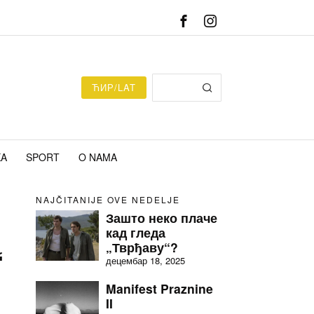
ЋИР/LAT
KA
SPORT
O NAMA
NAJČITANIJE OVE NEDELJE
Зашто неко плаче
кад гледа
„Тврђаву“?
“
децембар 18, 2025
Manifest Praznine
II