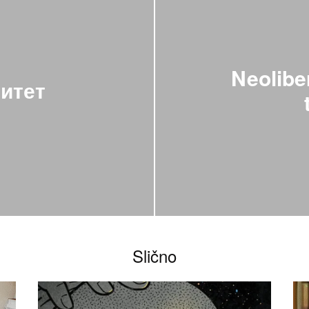
Neoliber
литет
Slično