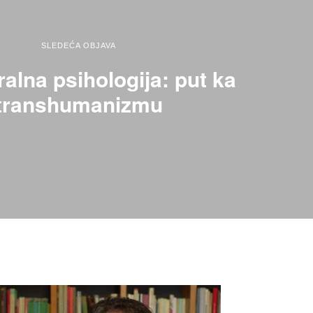
SLEDEĆA OBJAVA
alna psihologija: put ka
transhumanizmu