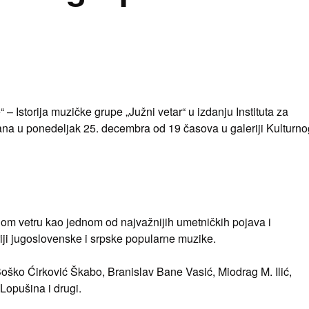
– Istorija muzičke grupe „Južni vetar“ u izdanju Instituta za
žana u ponedeljak 25. decembra od 19 časova u galeriji Kulturno
nom vetru kao jednom od najvažnijih umetničkih pojava i
iji jugoslovenske i srpske popularne muzike.​
 Boško Ćirković Škabo, Branislav Bane Vasić, Miodrag M. Ilić,
Lopušina i drugi.