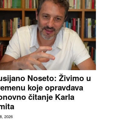
usijano Noseto: Živimo u
remenu koje opravdava
onovno čitanje Karla
mita
 8, 2026