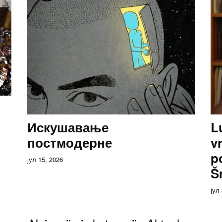
Искушавање
L
постмодерне
v
p
јул 15, 2026
Š
јул