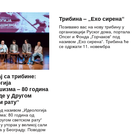
Трибина – „Ехо сирена“
Позивамо вас на нову трибину у
организацији Руског дома, портала
Опсег и Фонда „Горчаков“ под
називом „Ехо сирена“. Трибина ће
се одржати 11. новембра
ј са трибине:
гија
изма – 80 година
де у Другом
м рату“
д називом „Идеологија
а: 80 година од
ругом светском рату“
у уторак у великој сали
а у Београду. Поводом