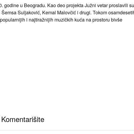
. godine u Beogradu. Kao deo projekta Južni vetar proslavili s
ć, Šemsa Suljaković, Kemal Malovčić i drugi. Tokom osamdesetih
opularnijih i najtiražnijih muzičkih kuća na prostoru bivše
Komentarišite