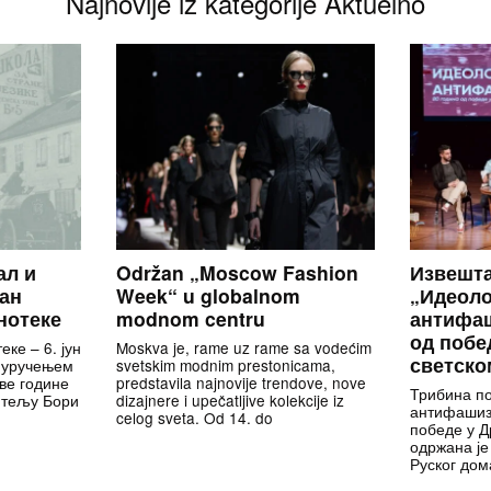
Najnovije iz kategorije Aktuelno
ал и
Održan „Moscow Fashion
Извешта
Дан
Week“ u globalnom
„Идеоло
нотеке
modnom centru
антифаш
од побе
еке – 6. јун
Moskva je, rame uz rame sa vodećim
светско
 уручењем
svetskim modnim prestonicama,
ове године
predstavila najnovije trendove, nove
Трибина по
тељу Бори
dizajnere i upečatljive kolekcije iz
антифашизм
celog sveta. Od 14. do
победе у Д
одржана је 
Руског дом