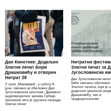
Дан Кинотеке: Додељен
Нитратни фестив
Златни печат Бори
Златни печат за 
Драшковићу и отворен
Југословенске ки
Нитрат 28
Дан Југословенске кинот
биће свечано обележен
У сали „Макавејев“, у суботу 6.
Златног печата, који је 
јуна, свечано је обележен Дан
додељен цењеном реди
Југословенске кинотеке, Државног
Драшковићу, као и
аудиовизуелног архива Србије,
традиционалним
приликом чега је уручена награда
Златни печат