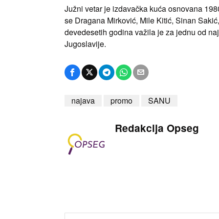
​Južni vetar je izdavačka kuća osnovana 1980
se Dragana Mirković, Mile Kitić, Sinan Saki
devedesetih godina važila je za jednu od najp
Jugoslavije.
najava
promo
SANU
Redakcija Opseg