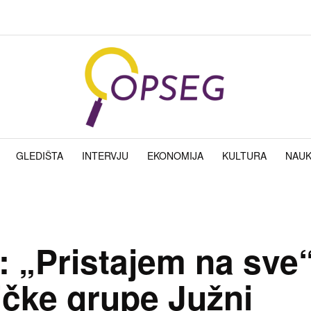
GLEDIŠTA
INTERVJU
EKONOMIJA
KULTURA
NAU
e: „Pristajem na sve
zičke grupe Južni