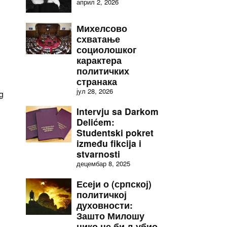
април 2, 2026
Михелсово
схватање
социолошког
карактера
политичких
странака
јул 28, 2026
g
Intervju sa Darkom
Delićem:
Studentski pokret
između fikcija i
stvarnosti
децембар 8, 2025
Есеји о (српској)
политичкој
духовности:
Зашто Милошу
нико не би љубио