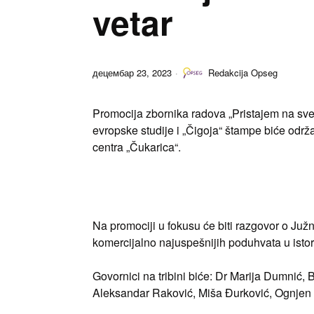
vetar​
децембар 23, 2023
Redakcija Opseg
Promocija zbornika radova „Pristajem na sve“ 
evropske studije i „Čigoja“ štampe biće odr
centra „Čukarica“.
Na promociji u fokusu će biti razgovor o Juž
komercijalno najuspešnijih poduhvata u istor
Govornici na tribini biće: Dr Marija Dumnić,
Aleksandar Raković, Miša Đurković, Ognjen 