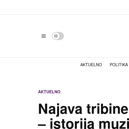
AKTUELNO
POLITIKA
AKTUELNO
Najava tribin
– istorija mu