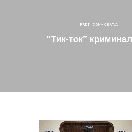
PRETHODNA OBJAVA
“Тик-ток” кримина