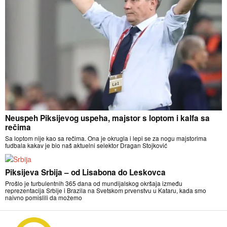
Neuspeh Piksijevog uspeha, majstor s loptom i kalfa sa
rečima
Sa loptom nije kao sa rečima. Ona je okrugla i lepi se za nogu majstorima
fudbala kakav je bio naš aktuelni selektor Dragan Stojković
Piksijeva Srbija – od Lisabona do Leskovca
Prošlo je turbulentnih 365 dana od mundijalskog okršaja između
reprezentacija Srbije i Brazila na Svetskom prvenstvu u Kataru, kada smo
naivno pomislili da možemo