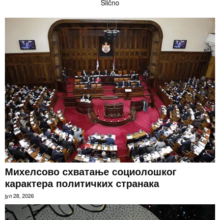
Slično
Михелсово схватање социолошког
карактера политичких странака
јул 28, 2026