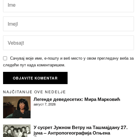
Сачувај моје име, е-пошту и веб место у овом прегледачу веба за
следећи пут када коментаришем.
NAJČITANIJE OVE NEDELJE
Легенде деведесетих: Мира Марковић
август 7, 2026
У сусрет Јужном Ветру на Ташмајдану 27.
јуна – Антропогеографија Огњена