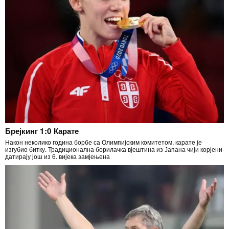
Брејкинг 1:0 Карате
Након неколико година борбе са Олимпијским комитетом, карате је
изгубио битку. Традиционална борилачка вјештина из Јапана чији корјени
датирају још из 6. вијека замјењена