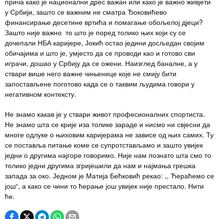
прича како је национални дрес важан или како је важно живјети
у Србији, зашто се важним не сматра Ђоковићево
финансирање десетине вртића и помагање обољелој дјеци?
Зашто није важно то што је поред толико њих који су се
дочепали НБА каријере, Јокић остао једини досљедан својим
обичајима и што је, умјесто да се проводи као и готово сви
играчи, дошао у Србију да се ожени. Наизглед баналне, а у
ствари више него важне чињенице које не смију бити
запостављене поготово када се о таквим људима говори у
негативном контексту.
Не знамо какав је у ствари живот професионалних спортиста.
Не знамо шта се крије иза толике зараде и нисмо ни свјесни да
многе одлуке о њиховим каријерама не зависе од њих самих. Ту
се поставља питање коме се супротстављамо и зашто увијек
једни о другима најгоре говоримо. Није нам познато шта смо то
толико једни другима згријешили да нам и најмања грешка
запада за око. Једном је Матија Бећковић рекао: ,, Ћераћемо се
још“, а како се чини то ћерање још увијек није престало. Нити
ће.