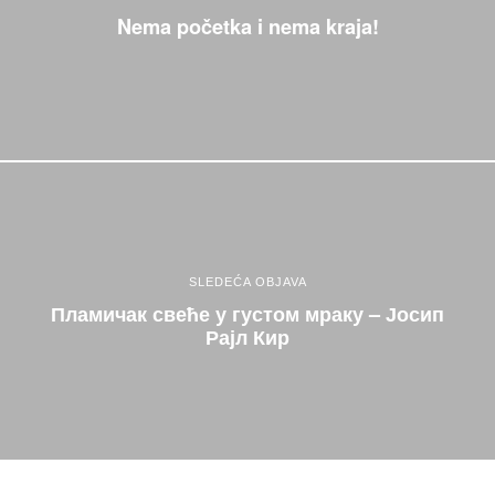
Nema početka i nema kraja!
SLEDEĆA OBJAVA
Пламичак свеће у густом мраку – Јосип
Рајл Кир