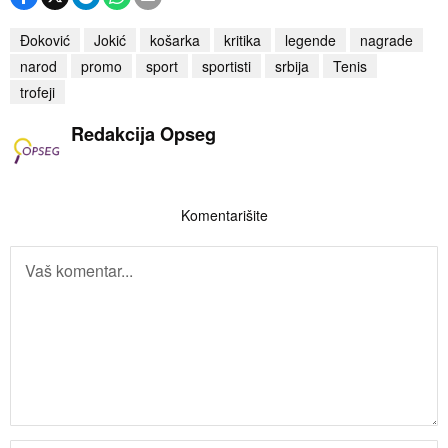
Đoković
Jokić
košarka
kritika
legende
nagrade
narod
promo
sport
sportisti
srbija
Tenis
trofeji
Redakcija Opseg
Komentarišite