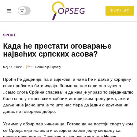
ЋИР/LAT
SPORT
Када ће престати оговарање
највећих српских асова?
мај 11, 2022
Redakcija Opseg
Проћи ће деценије, па и вијекови, а нама ће и даље у коријену
свих проблема бити издаја. Знамо да нас води она чувена
,,само слога Србина спасава“ и да нам је управо то заједништво
било спас у готово свим кобним историјским тренуцима, али и
даље није јасно шта је то што нас тјера да једни о другима ни
данас не говоримо добро.
Узмимо у обзир пар чињеница. Готово да не постоји спорт у ком
се Србија није истакла и освојила барем једну медаљу са
разних првенстава. Почевши од тениса у ком нас Новак