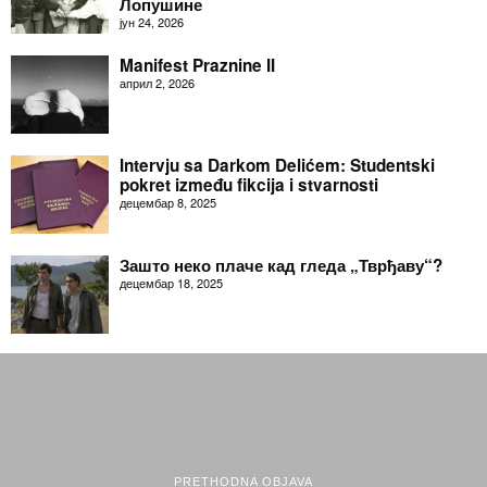
Лопушине
јун 24, 2026
Manifest Praznine II
април 2, 2026
Intervju sa Darkom Delićem: Studentski
pokret između fikcija i stvarnosti
децембар 8, 2025
Зашто неко плаче кад гледа „Тврђаву“?
децембар 18, 2025
PRETHODNA OBJAVA