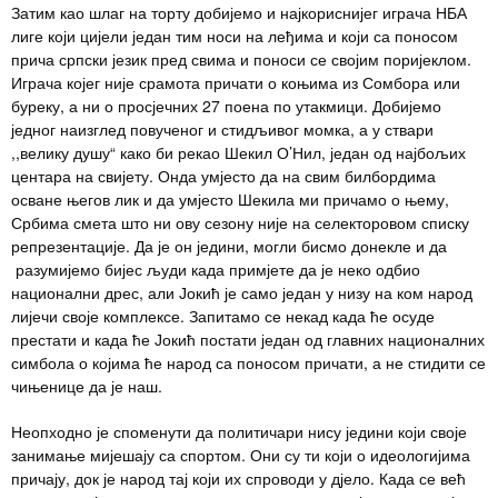
Затим као шлаг на торту добијемо и најкориснијег играча НБА
лиге који цијели један тим носи на леђима и који са поносом
прича српски језик пред свима и поноси се својим поријеклом.
Играча којег није срамота причати о коњима из Сомбора или
буреку, а ни о просјечних 27 поена по утакмици. Добијемо
једног наизглед повученог и стидљивог момка, а у ствари
,,велику душу“ како би рекао Шекил О’Нил, један од најбољих
центара на свијету. Онда умјесто да на свим билбордима
осване његов лик и да умјесто Шекила ми причамо о њему,
Србима смета што ни ову сезону није на селекторовом списку
репрезентације. Да је он једини, могли бисмо донекле и да
разумијемо бијес људи када примјете да је неко одбио
национални дрес, али Јокић је само један у низу на ком народ
лијечи своје комплексе. Запитамо се некад када ће осуде
престати и када ће Јокић постати један од главних националних
симбола о којима ће народ са поносом причати, а не стидити се
чињенице да је наш.
Неопходно је споменути да политичари нису једини који своје
занимање мијешају са спортом. Они су ти који о идеологијима
причају, док је народ тај који их спроводи у дјело. Када се већ