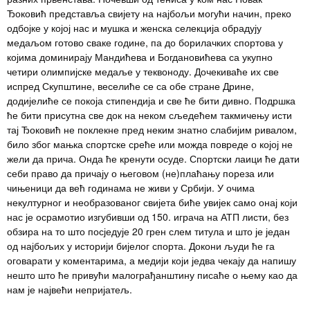
Ђоковић представља свијету на најбољи могући начин, преко
одбојке у којој нас и мушка и женска селекција обрадују
медаљом готово сваке године, па до борилачких спортова у
којима доминирају Мандићева и Богдановићева са укупно
четири олимпијске медаље у теквоноду. Дочекиваће их све
испред Скупштине, веселиће се са обе стране Дрине,
додијелиће се покоја стипендија и све ће бити дивно. Подршка
ће бити присутна све док на неком сљедећем такмичењу исти
тај Ђоковић не поклекне пред неким знатно слабијим ривалом,
било због мањка спортске среће или можда повреде о којој не
жели да прича. Онда ће кренути осуде. Спортски лаици ће дати
себи право да причају о његовом (не)плаћању пореза или
чињеници да већ годинама не живи у Србији. У очима
некултурног и необразованог свијета биће увијек само онај који
нас је осрамотио изгубивши од 150. играча на АТП листи, без
обзира на то што посједује 20 грен слем титула и што је један
од најбољих у историји бијелог спорта. Докони људи ће га
оговарати у коментарима, а медији који једва чекају да напишу
нешто што ће привући малограђанштину писаће о њему као да
нам је највећи непријатељ.