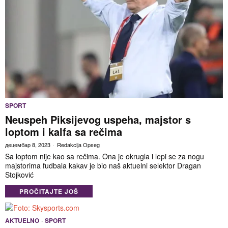
SPORT
Neuspeh Piksijevog uspeha, majstor s
loptom i kalfa sa rečima
децембар 8, 2023
Redakcija Opseg
Sa loptom nije kao sa rečima. Ona je okrugla i lepi se za nogu
majstorima fudbala kakav je bio naš aktuelni selektor Dragan
Stojković
PROČITAJTE JOŠ
AKTUELNO
·
SPORT