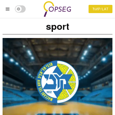
ЋИР/LAT
sport