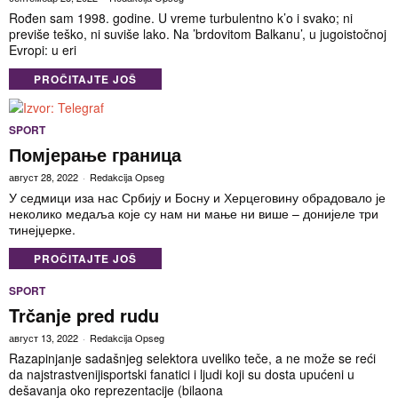
Rođen sam 1998. godine. U vreme turbulentno k’o i svako; ni
previše teško, ni suviše lako. Na ’brdovitom Balkanu’, u jugoistočnoj
Evropi: u eri
PROČITAJTE JOŠ
SPORT
Помјерање граница
август 28, 2022
Redakcija Opseg
У седмици иза нас Србију и Босну и Херцеговину обрадовало је
неколико медаља које су нам ни мање ни више – донијеле три
тинејџерке.
PROČITAJTE JOŠ
SPORT
Trčanje pred rudu
август 13, 2022
Redakcija Opseg
Razapinjanje sadašnjeg selektora uveliko teče, a ne može se reći
da najstrastvenijisportski fanatici i ljudi koji su dosta upućeni u
dešavanja oko reprezentacije (bilaona