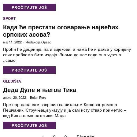
PROČITAJTE JOŠ
SPORT
Када ће престати оговарање највећих
српских асова?
мај 11, 2022
Redakcija Opseg
Проћи ће деценије, па и вијекови, а нама ће и даље у коријену
свих проблема бити издаја. Знамо да нас води она чувена
,,само
PROČITAJTE JOŠ
GLEDIŠTA
Деда Дуле и његов Тика
април 20, 2022
Bojan Perc
Пре пар дана сам завршио са читањем Кишовог романа
Пешчаник. Стручњаци указују и ја сам исту ствар приметио –
код Киша нема патетике. Мада
PROČITAJTE JOŠ
1
2
3
Sledeće