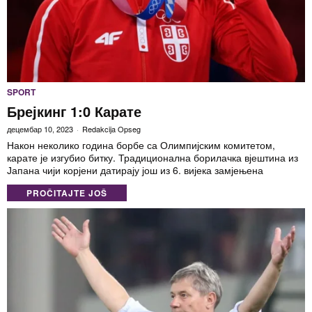
SPORT
Брејкинг 1:0 Карате
децембар 10, 2023
Redakcija Opseg
Након неколико година борбе са Олимпијским комитетом,
карате је изгубио битку. Традиционална борилачка вјештина из
Јапана чији корјени датирају још из 6. вијека замјењена
PROČITAJTE JOŠ