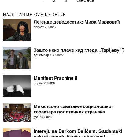
NAJČITANIJE OVE NEDELJE
Легенде деведесетих: Мира Марковић
август 7, 2026
Зашто неко плаче кад гледа „Тврђаву“?
децембар 18, 2025
Manifest Praznine II
април 2, 2026
Михелсово схватање социолошког
карактера политичких странака
јул 28, 2026
Intervju sa Darkom Delićem: Studentski
pokret između fikcija i stvarnosti