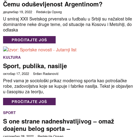
Čemu oduševljenost Argentinom?
децембар 19, 2022
Redakcija Opseg
U smiraj XXII Svetskog prvenstva u fudbalu u Srbiji su nažalost bile
dominantne neke druge teme, od situacije na Kosovu i Metohiji, do
odlaska
PROČITAJTE JOŠ
KULTURA
Sport, publika, nasilje
октобар 17, 2022
Srđan Radanović
Pred vama je sociološki prikaz modernog sporta kao potrošačke
robe, zadovoljstva koje se kupuje i fabrike nasilja. Tekst je objavljen
u časopisu za teoriju,
PROČITAJTE JOŠ
SPORT
S one strane nadneshvatljivog – omaž
doajenu belog sporta –
септембар 28, 2022
Redakcija Opseg