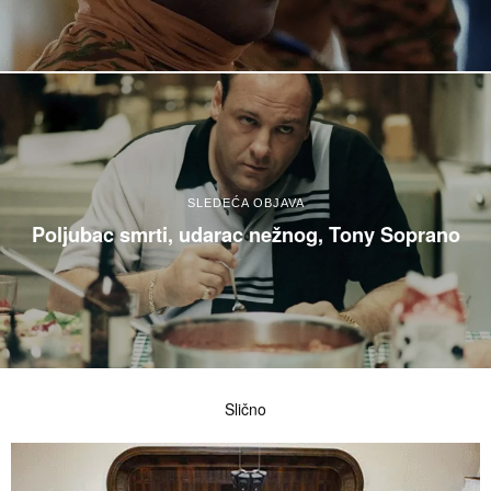
SLEDEĆA OBJAVA
Poljubac smrti, udarac nežnog, Tony Soprano
Slično