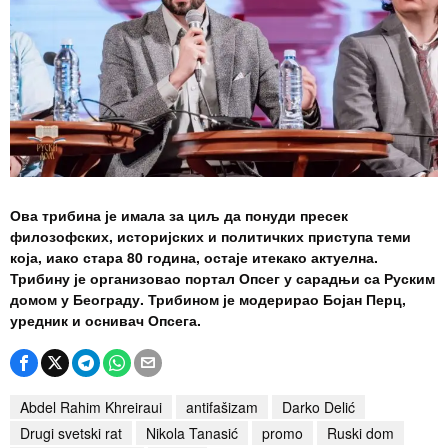
Ова трибина је
имала за циљ да понуди
пресек
филозофских, историјских и политичких приступа теми
која, иако стара 80 година, остаје итекако актуелна.
Трибину је организовао портал Опсег у сарадњи са Руским
домом у Београду. Трибином је модерирао Бојан Перц,
уредник и оснивач Опсега.
Abdel Rahim Khreiraui
antifašizam
Darko Delić
Drugi svetski rat
Nikola Tanasić
promo
Ruski dom