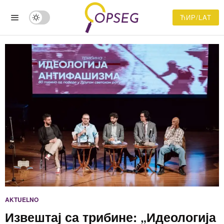
ЋИР/LAT
AKTUELNO
Извештај са трибине: „Идеологија