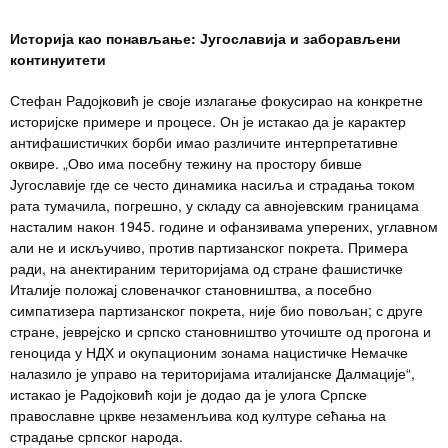
Историја као понављање: Југославија и заборављени
континуитети
Стефан Радојковић је своје излагање фокусирао на конкретне
историјске примере и процесе. Он је истакао да је карактер
антифашистичких борби имао различите интерпретативне
оквире. „Ово има посебну тежину на простору бивше
Југославије где се често динамика насиља и страдања током
рата тумачила, погрешно, у складу са авнојевским границама
насталим након 1945. године и офанзивама уперених, углавном
али не и искључиво, против партизанског покрета. Примера
ради, на анектираним територијама од стране фашистичке
Италије положај словеначког становништва, а посебно
симпатизера партизанског покрета, није био повољан; с друге
стране, јеврејско и српско становништво уточиште од прогона и
геноцида у НДХ и окупационим зонама нацистичке Немачке
налазило је управо на територијама италијанске Далмације“,
истакао је Радојковић који је додао да је улога Српске
православне цркве незаменљива код културе сећања на
страдање српског народа.