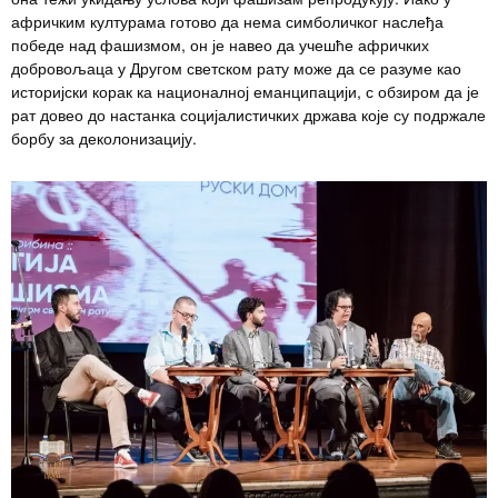
афричким културама готово да нема симболичког наслеђа
победе над фашизмом, он је навео да учешће афричких
добровољаца у Другом светском рату може да се разуме као
историјски корак ка националној еманципацији, с обзиром да је
рат довео до настанка социјалистичких држава које су подржале
борбу за деколонизацију.