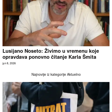
Lusijano Noseto: Živimo u vremenu koje
opravdava ponovno čitanje Karla Šmita
јул 8, 2026
Najnovije iz kategorije Aktuelno