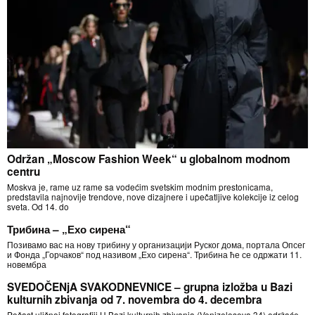
Održan „Moscow Fashion Week“ u globalnom modnom
centru
Moskva je, rame uz rame sa vodećim svetskim modnim prestonicama,
predstavila najnovije trendove, nove dizajnere i upečatljive kolekcije iz celog
sveta. Od 14. do
Трибина – „Ехо сирена“
Позивамо вас на нову трибину у организацији Руског дома, портала Опсег
и Фонда „Горчаков“ под називом „Ехо сирена“. Трибина ће се одржати 11.
новембра
SVEDOČENjA SVAKODNEVNICE – grupna izložba u Bazi
kulturnih zbivanja od 7. novembra do 4. decembra
Počast uličnoj fotografiji U Bazi kulturnih zbivanja (Venizelosova 34) održaće