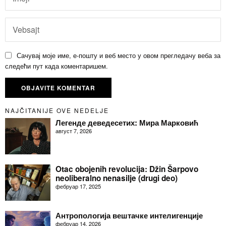
Сачувај моје име, е-пошту и веб место у овом прегледачу веба за
следећи пут када коментаришем.
NAJČITANIJE OVE NEDELJE
Легенде деведесетих: Мира Марковић
август 7, 2026
Otac obojenih revolucija: Džin Šarpovo
neoliberalno nenasilje (drugi deo)
фебруар 17, 2025
Антропологија вештачке интелигенције
фебруар 14, 2026