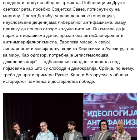
вредности, попут слободног тржишта. Победници из Другог
светског рата, посебно Совјетски Савез, потиснути су на
маргину. Према Делићу, управо данашње генерације,
неусловљене деценијама либералног антифашизма, имају
прилику да поново отворе кључна питања. Он сматра да је
појам антифашизма данас празан без антикoлонијалног и
антиимперијалног смисла. Европска мисао, у својој
линеарности и месијанству, води ка Хирошими и Аушвицу, а не
ка миру. Као одговор, потребна је „епистемолошка
деколонизација“ — одбацивање западног монопола над
појмовима као што су слобода и демократија. Србија, по њему,
треба да прати примере Русије, Кине и Белорусије у обнови
историјског памћења и достојанства победе.