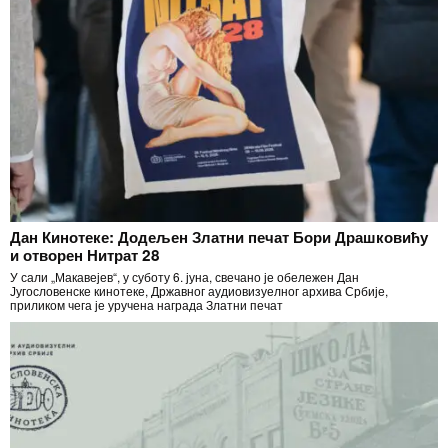
Дан Кинотеке: Додељен Златни печат Бори Драшковићу
и отворен Нитрат 28
У сали „Макавејев“, у суботу 6. јуна, свечано је обележен Дан
Југословенске кинотеке, Државног аудиовизуелног архива Србије,
приликом чега је уручена награда Златни печат