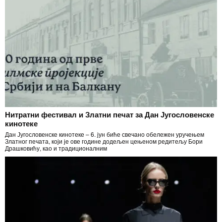
Нитратни фестивал и Златни печат за Дан Југословенске
кинотеке
Дан Југословенске кинотеке – 6. јун биће свечано обележен уручењем
Златног печата, који је ове године додељен цењеном редитељу Бори
Драшковићу, као и традиционалним