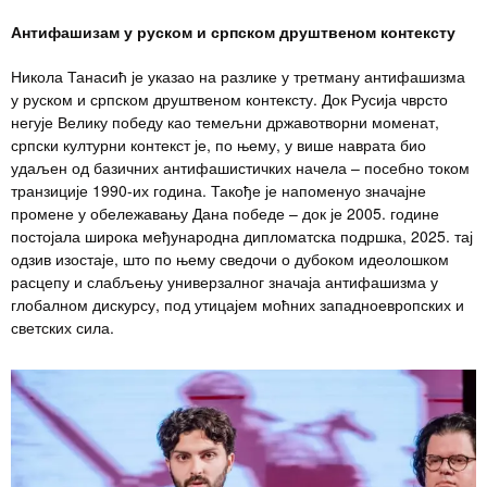
Антифашизам у руском и српском
друштвеном
контексту
Никола Танасић је указао на разлике у третману антифашизма
у руском и српском друштвеном контексту. Док Русија чврсто
негује Велику победу као темељни државотворни моменат,
српски културни контекст је, по њему, у више наврата био
удаљен од базичних антифашистичких начела – посебно током
транзиције 1990-их година. Такође је напоменуо значајне
промене у обележавању Дана победе – док је 2005. године
постојала широка међународна дипломатска подршка, 2025. тај
одзив изостаје, што по њему сведочи о дубоком идеолошком
расцепу и слабљењу универзалног значаја антифашизма у
глобалном дискурсу, под утицајем моћних западноевропских и
светских сила.