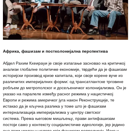
Африка, фашизам и постколонијална перспектива
Абдел Рахим Кхеирауи је своје излагање засновао на критичкој
анализи глобалне политичке економије, тврдећи да је фашизам
историјски производ кризе капитала, који своје корене вуче из
различитих империјалних форми: од трансатлантске трговине
робљем до метрополског и досељеничког колонијализма. Он је
указао на паралеле између расног режима у нацистичкој
Европи и режима америчког југа након Реконструкције, те
истакао да је кључна разлика у томе што је фашизам
интернализација империјализма у центру светског
система. Према његовом мишљењу, прави антифашизам
постоји само у контексту социјалистичке идеологије, јер једино
она тежи укидању услова који фашизам репродукују. Иако у