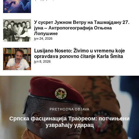
У сусрет Јужном Ветру на Ташмајдану 27.
јуна – Антропогеографија Огњена
Лопушине
јун 24, 2026
Lusijano Noseto: Živimo u vremenu koje
opravdava ponovno čitanje Karla Šmita
јул 8, 2026
PRETHODNA OBJAVA
Српска фасцинација Траореом: потчињени
узвраћају ударац