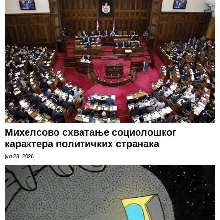
Михелсово схватање социолошког
карактера политичких странака
јул 28, 2026