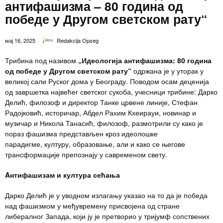
антифашизма – 80 година од
победе у Другом светском рату“
мај 16, 2025
Redakcija Opseg
Трибина под називом
„Идеологија антифашизма: 80 година
од победе у Другом светском рату“
одржана је у уторак у
великој сали Руског дома у Београду. Поводом осам деценија
од завршетка највећег светског сукоба, учесници трибине: Дарко
Делић, филозоф и директор Танке црвене линије, Стефан
Радојковић, историчар, Абдел Рахим Кхеирауи, новинар и
музичар и Никола Танасић, филозоф, размотрили су како је
пораз фашизма представљен кроз идеолошке
парадигме, културу, образовање, али и како се његове
трансформације препознају у савременом свету.
A
нтифашизам и култура сећања
Дарко Делић је у уводном излагању указао на то да је победа
над фашизмом у међувремену присвојена од стране
либералног Запада, који ју је претворио у тријумф сопствених