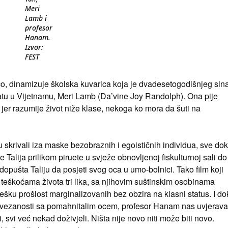
Meri
Lamb i
profesor
Hanam.
Izvor:
FEST
o, dinamizuje školska kuvarica koja je dvadesetogodišnjeg sin
atu u Vijetnamu, Meri Lamb (Da’vine Joy Randolph). Ona pije
 jer razumije život niže klase, nekoga ko mora da šuti na
su skrivali iza maske bezobraznih i egoističnih individua, sve dok
 Talija prilikom piruete u svježe obnovljenoj fiskulturnoj sali do
opušta Taliju da posjeti svog oca u umo-bolnici. Tako film koji
 teškoćama života tri lika, sa njihovim suštinskim osobinama
tešku prošlost marginalizovanih bez obzira na klasni status. I do
i povezanosti sa pomahnitalim ocem, profesor Hanam nas uvjerava
li, svi već nekad doživjeli. Ništa nije novo niti može biti novo.