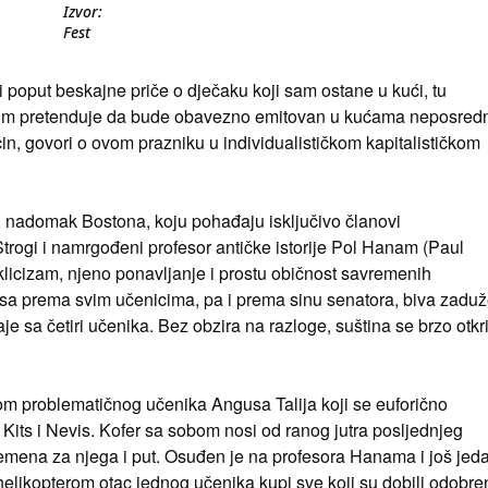
Izvor:
Fest
i poput beskajne priče o dječaku koji sam ostane u kući, tu
 film pretenduje da bude obavezno emitovan u kućama neposred
čin, govori o ovom prazniku u individualističkom kapitalističkom
, nadomak Bostona, koju pohađaju isključivo članovi
Strogi i namrgođeni profesor antičke istorije Pol Hanam (Paul
ki ciklicizam, njeno ponavljanje i prostu običnost savremenih
sa prema svim učenicima, pa i prema sinu senatora, biva zadu
je sa četiri učenika. Bez obzira na razloge, suština se brzo otkr
m problematičnog učenika Angusa Talija koji se euforično
ts i Nevis. Kofer sa sobom nosi od ranog jutra posljednjeg
mena za njega i put. Osuđen je na profesora Hanama i još jed
elikopterom otac jednog učenika kupi sve koji su dobili odobre