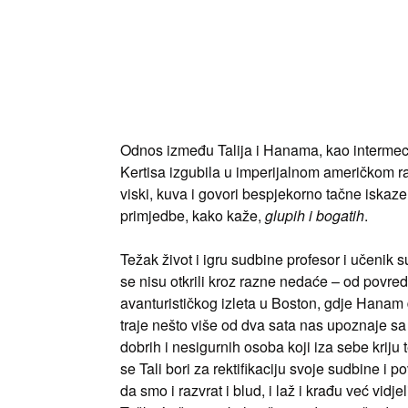
Odnos između Talija i Hanama, kao intermec
Kertisa izgubila u imperijalnom američkom r
viski, kuva i govori bespjekorno tačne iskaze
primjedbe, kako kaže,
glupih i bogatih
.
Težak život i igru sudbine profesor i učenik 
se nisu otkrili kroz razne nedaće – od povrede
avanturističkog izleta u Boston, gdje Hanam d
traje nešto više od dva sata nas upoznaje sa
dobrih i nesigurnih osoba koji iza sebe kriju 
se Tali bori za rektifikaciju svoje sudbine 
da smo i razvrat i blud, i laž i krađu već vidje