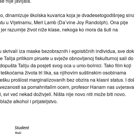
e nije javljala.
o, dinamizuje školska kuvarica koja je dvadesetogodišnjeg sin
atu u Vijetnamu, Meri Lamb (Da’vine Joy Randolph). Ona pije
 jer razumije život niže klase, nekoga ko mora da šuti na
su skrivali iza maske bezobraznih i egoističnih individua, sve dok
 Talija prilikom piruete u svježe obnovljenoj fiskulturnoj sali do
opušta Taliju da posjeti svog oca u umo-bolnici. Tako film koji
 teškoćama života tri lika, sa njihovim suštinskim osobinama
tešku prošlost marginalizovanih bez obzira na klasni status. I do
i povezanosti sa pomahnitalim ocem, profesor Hanam nas uvjerava
li, svi već nekad doživjeli. Ništa nije novo niti može biti novo.
aže alkohol i prijateljstvo.
Student
Tali,