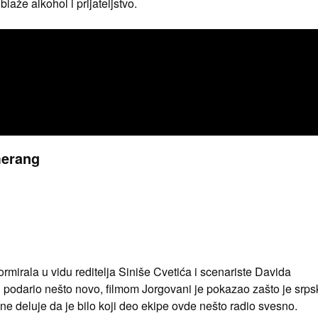
aže alkohol i prijateljstvo.
merang
rmirala u vidu reditelja Siniše Cvetića i scenariste Davida
 podario nešto novo, filmom Jorgovani je pokazao zašto je srps
 ne deluje da je bilo koji deo ekipe ovde nešto radio svesno.