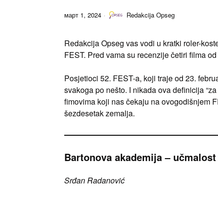
март 1, 2024
Redakcija Opseg
Redakcija Opseg vas vodi u kratki roler-kos
FEST. Pred vama su recenzije četiri filma od k
Posjetioci 52. FEST-a, koji traje od 23. febr
svakoga po nešto. I nikada ova definicija “za
fimovima koji nas čekaju na ovogodišnjem FE
šezdesetak zemalja.
Bartonova akademija – učmalost
Srđan Radanović