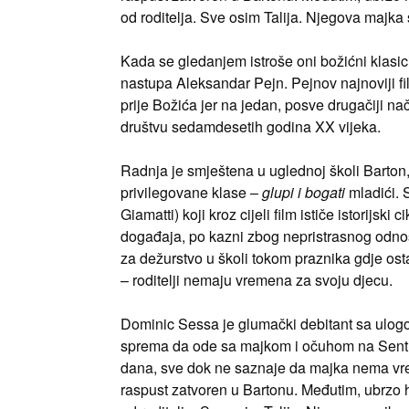
od roditelja. Sve osim Talija. Njegova majka s
Kada se gledanjem istroše oni božićni klasic
nastupa Aleksandar Pejn. Pejnov najnoviji
prije Božića jer na jedan, posve drugačiji na
društvu sedamdesetih godina XX vijeka.
Radnja je smještena u uglednoj školi Barton
privilegovane klase –
glupi i bogati
mladići. 
Giamatti) koji kroz cijeli film ističe istorijs
događaja, po kazni zbog nepristrasnog odno
za dežurstvo u školi tokom praznika gdje osta
– roditelji nemaju vremena za svoju djecu.
Dominic Sessa je glumački debitant sa ulogo
sprema da ode sa majkom i očuhom na Sent Ki
dana, sve dok ne saznaje da majka nema vre
raspust zatvoren u Bartonu. Međutim, ubrzo h