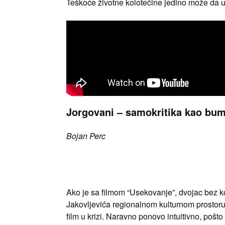
Teškoće životne kolotečine jedino može da ubl
Jorgovani – samokritika kao bu
Bojan Perc
Ako je sa filmom “Usekovanje”, dvojac bez ko
Jakovljevića regionalnom kulturnom prostoru
film u krizi. Naravno ponovo intuitivno, pošto