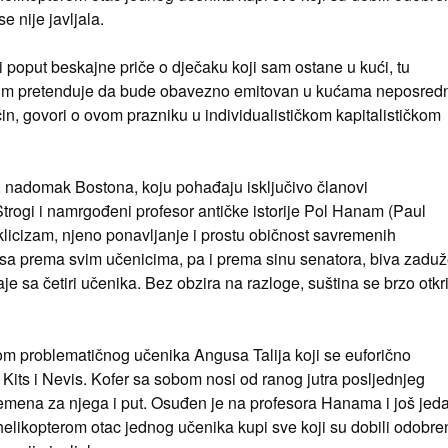
e nije javljala.
i poput beskajne priče o dječaku koji sam ostane u kući, tu
 film pretenduje da bude obavezno emitovan u kućama neposred
čin, govori o ovom prazniku u individualističkom kapitalističkom
, nadomak Bostona, koju pohađaju isključivo članovi
Strogi i namrgođeni profesor antičke istorije Pol Hanam (Paul
ki ciklicizam, njeno ponavljanje i prostu običnost savremenih
sa prema svim učenicima, pa i prema sinu senatora, biva zadu
je sa četiri učenika. Bez obzira na razloge, suština se brzo otkr
m problematičnog učenika Angusa Talija koji se euforično
ts i Nevis. Kofer sa sobom nosi od ranog jutra posljednjeg
mena za njega i put. Osuđen je na profesora Hanama i još jed
elikopterom otac jednog učenika kupi sve koji su dobili odobre