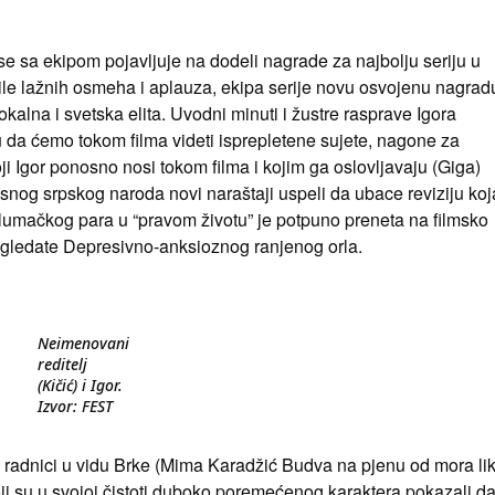
se sa ekipom pojavljuje na dodeli nagrade za najbolju seriju u
mile lažnih osmeha i aplauza, ekipa serije novu osvojenu nagrad
lokalna i svetska elita. Uvodni minuti i žustre rasprave Igora
ju da ćemo tokom filma videti isprepletene sujete, nagone za
 Igor ponosno nosi tokom filma i kojim ga oslovljavaju (Giga)
esnog srpskog naroda novi naraštaji uspeli da ubace reviziju koj
 glumačkog para u “pravom životu” je potpuno preneta na filmsko
 gledate Depresivno-anksioznog ranjenog orla.
Neimenovani
reditelj
(Kičić) i Igor.
Izvor: FEST
i radnici u vidu Brke (Mima Karadžić Budva na pjenu od mora lik)
ji su u svojoj čistoti duboko poremećenog karaktera pokazali d