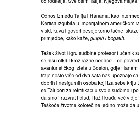
od roditelja. Sve osim Talija. Njegova majka s
Odnos između Talija i Hanama, kao intermec
Kertisa izgubila u imperijalnom američkom r
viski, kuva i govori bespjekorno tačne iskaze
primjedbe, kako kaže,
glupih i bogatih
.
Težak život i igru sudbine profesor i učenik 
se nisu otkrili kroz razne nedaće – od povrede
avanturističkog izleta u Boston, gdje Hanam d
traje nešto više od dva sata nas upoznaje sa
dobrih i nesigurnih osoba koji iza sebe kriju 
se Tali bori za rektifikaciju svoje sudbine 
da smo i razvrat i blud, i laž i krađu već vidje
Teškoće životne kolotečine jedino može da ubl