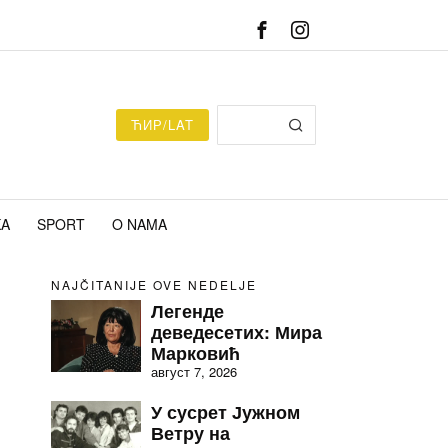
ЋИР/LAT
KA
SPORT
O NAMA
NAJČITANIJE OVE NEDELJE
Легенде
деведесетих: Мира
Марковић
август 7, 2026
У сусрет Јужном
Ветру на