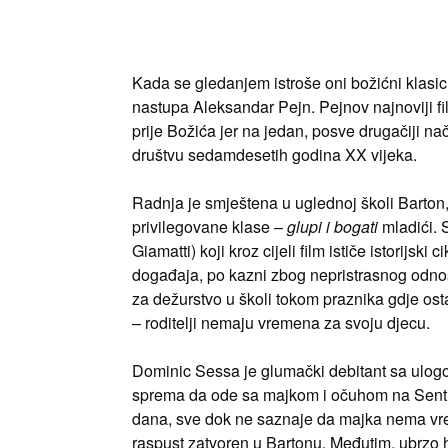
Kada se gledanjem istroše oni božićni klasic
nastupa Aleksandar Pejn. Pejnov najnoviji
prije Božića jer na jedan, posve drugačiji na
društvu sedamdesetih godina XX vijeka.
Radnja je smještena u uglednoj školi Barton
privilegovane klase –
glupi i bogati
mladići. 
Giamatti) koji kroz cijeli film ističe istorijs
događaja, po kazni zbog nepristrasnog odno
za dežurstvo u školi tokom praznika gdje osta
– roditelji nemaju vremena za svoju djecu.
Dominic Sessa je glumački debitant sa ulogo
sprema da ode sa majkom i očuhom na Sent Ki
dana, sve dok ne saznaje da majka nema vre
raspust zatvoren u Bartonu. Međutim, ubrzo h