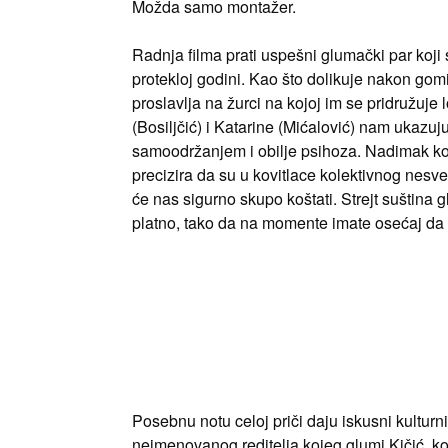
Možda samo montažer.
Radnja filma prati uspešni glumački par koji 
protekloj godini. Kao što dolikuje nakon go
proslavlja na žurci na kojoj im se pridružuje 
(Bosiljčić) i Katarine (Mićalović) nam ukazu
samoodržanjem i obilje psihoza. Nadimak koji
precizira da su u kovitlace kolektivnog nesv
će nas sigurno skupo koštati. Strejt suština
platno, tako da na momente imate osećaj da
Posebnu notu celoj priči daju iskusni kulturn
neimenovanog reditelja kojeg glumi Kičić, ko