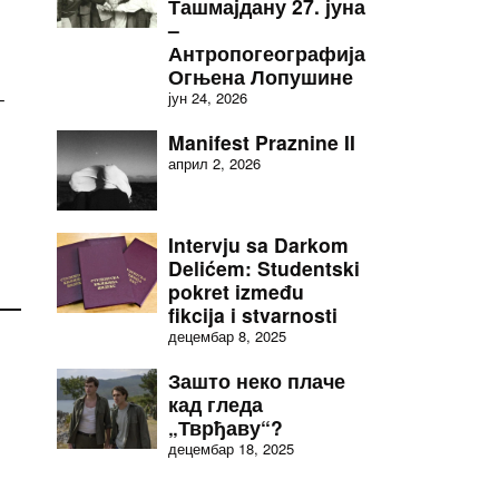
Ташмајдану 27. јуна
–
Антропогеографија
Огњена Лопушине
–
јун 24, 2026
Manifest Praznine II
април 2, 2026
Intervju sa Darkom
Delićem: Studentski
pokret između
fikcija i stvarnosti
децембар 8, 2025
Зашто неко плаче
кад гледа
„Тврђаву“?
децембар 18, 2025