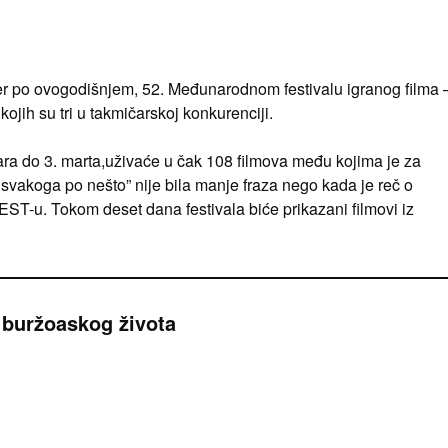
ter po ovogodišnjem, 52. Međunarodnom festivalu igranog filma 
ojih su tri u takmičarskoj konkurenciji.
uara do 3. marta,uživaće u čak 108 filmova među kojima je za
 svakoga po nešto” nije bila manje fraza nego kada je reč o
ST-u. Tokom deset dana festivala biće prikazani filmovi iz
 buržoaskog života