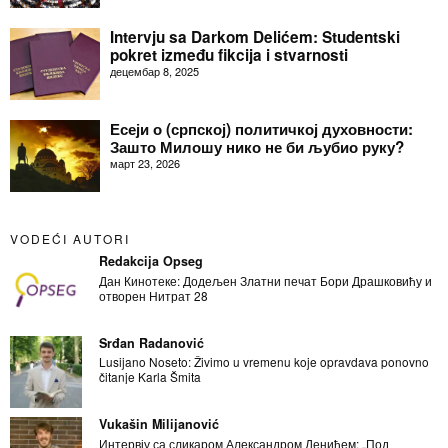
Intervju sa Darkom Delićem: Studentski
pokret između fikcija i stvarnosti
децембар 8, 2025
Есеји о (српској) политичкој духовности:
Зашто Милошу нико не би љубио руку?
март 23, 2026
VODEĆI AUTORI
Redakcija Opseg
Дан Кинотеке: Додељен Златни печат Бори Драшковићу и
отворен Нитрат 28
Srđan Radanović
Lusijano Noseto: Živimo u vremenu koje opravdava ponovno
čitanje Karla Šmita
Vukašin Milijanović
Интервју са сликаром Александром Денићем: „Под