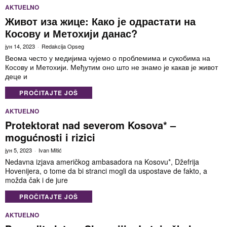
AKTUELNO
Живот иза жице: Како је одрастати на
Косову и Метохији данас?
јун 14, 2023
Redakcija Opseg
Веома често у медијима чујемо о проблемима и сукобима на
Косову и Метохији. Међутим оно што не знамо је какав је живот
деце и
PROČITAJTE JOŠ
AKTUELNO
Protektorat nad severom Kosova* –
mogućnosti i rizici
јун 5, 2023
Ivan Mitić
Nedavna izjava američkog ambasadora na Kosovu*, Džefrija
Hovenijera, o tome da bi stranci mogli da uspostave de fakto, a
možda čak i de jure
PROČITAJTE JOŠ
AKTUELNO