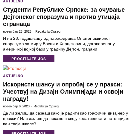
AKTUELNO
Студенти Републике Српске: за очување
Дејтонског споразума и против утицаја
странаца
новембар 23, 2023
Redakcija Opseg
И на 28. годишњицу од парафирања Општег оквирног
споразума за мир у Босни и Херцеговини, договореног у
америчкој војној бази у градићу Дејтон, грађани
PROČITAJTE JOŠ
AKTUELNO
Искористи шансу и опробај се у пракси:
Учествуј на Дизајн Олимпијади и освоји
награду!
новембар 6, 2023
Redakcija Opseg
Да ли желиш да сазнаш како је радити као графички дизајнер у
пракси? Или желиш да покажеш своју креативност и потенцијал
ван твоје школе?
PROČITAJTE JOŠ