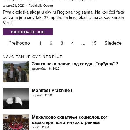
април 28, 2023
Redakcija Opseg
Prva ekološka akcija u okviru Regionalnog sajma „Na koji ćeš faks“
održana je u četvrtak, 27. aprila, na levoj obali Dunava kod kanala
Vizelj.
PROČITAJTE JOŠ
Prethodno
1
2
3
4
…
15
Sledeće
NAJČITANIJE OVE NEDELJE
Зашто неко плаче кад гледа „Тврђаву“?
децембар 18, 2025
Manifest Praznine II
април 2, 2026
Михелсово схватање социолошког
карактера политичких странака
јул 28, 2026