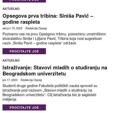
AKTUELNO
Opsegova prva tribina: Siniša Pavić –
godine raspleta
август 15, 2023
Redakcija Opseg
Pozivamo vas na prvu Opsegovu tribinu, posvećenu umetničkom
stvaralaštvu Siniše i Ljiljane Pavić. Tribina koja nosi sugestivan
naziv „Siniša Pavić – godine raspleta“ održaće
PROČITAJTE JOŠ
AKTUELNO
Istraživanje: Stavovi mladih o studiranju na
Beogradskom univerzitetu
јун 17, 2023
Redakcija Opseg
Studenti druge godine Fakulteta političkih nauka sproveli su
istraživanje pod nazivom „Stavovi mladih o studiranju na
Beogradskom univerzitetu“. Cilj istraživanja bio je sagledati
mišljenja
PROČITAJTE JOŠ