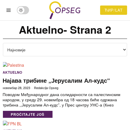
ЋИР/LAT
Aktuelno
- Strana 2
AKTUELNO
Најава трибине „Јерусалим Ал-кудс“
новембар 28, 2023
Redakcija Opseg
Поводом Међународног дана солидарности са палестинским
народом, у среду 29. новембра од 18 часова биће одржана
трибина ,,Јерусалим Ал-кудс”, у Прес центру УНС-а (Кнез
PROČITAJTE JOŠ