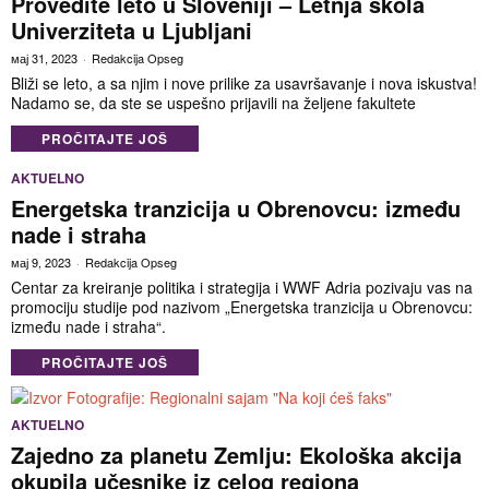
Provedite leto u Sloveniji – Letnja škola
Univerziteta u Ljubljani
мај 31, 2023
Redakcija Opseg
Bliži se leto, a sa njim i nove prilike za usavršavanje i nova iskustva!
Nadamo se, da ste se uspešno prijavili na željene fakultete
PROČITAJTE JOŠ
AKTUELNO
Energetska tranzicija u Obrenovcu: između
nade i straha
мај 9, 2023
Redakcija Opseg
Centar za kreiranje politika i strategija i WWF Adria pozivaju vas na
promociju studije pod nazivom „Energetska tranzicija u Obrenovcu:
između nade i straha“.
PROČITAJTE JOŠ
AKTUELNO
Zajedno za planetu Zemlju: Ekološka akcija
okupila učesnike iz celog regiona