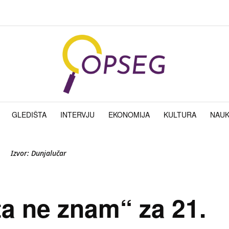
GLEDIŠTA
INTERVJU
EKONOMIJA
KULTURA
NAU
Izvor: Dunjalučar
a ne znam“ za 21.