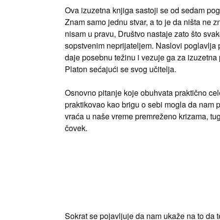
Ova izuzetna knjiga sastoji se od sedam pogla
Znam samo jednu stvar, a to je da ništa ne z
nisam u pravu, Društvo nastaje zato što sva
sopstvenim neprijateljem. Naslovi poglavlja p
daje posebnu težinu i vezuje ga za izuzetna p
Platon sećajući se svog učitelja.
Osnovno pitanje koje obuhvata praktično celo d
praktikovao kao brigu o sebi mogla da nam p
vraća u naše vreme premreženo krizama, tug
čovek.
Sokrat se pojavljuje da nam ukaže na to da 