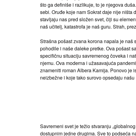
što ga definiše i razlikuje, to je njegova duš
sebi. Oruđe koje nam Sokrat daje nije ništa 
stavljaju nas pred složen svet, čiji su eleme
naš učitelj, katastrofa je naš guru. Strah, pr
Strašna pošast zvana korona napala je naš sv
pohodile i naše daleke pretke. Ova pošast sa
specifičnu situaciju savremenog čoveka i nat
njemu. Ova moderna i užasavajuća pandemija 
znameniti roman Albera Kamija. Ponovo je isto
neizbežne i koje tako surovo opsedaju našu i 
Savremeni svet je težio stvaranju „globalnog 
dostupnim jedne drugima. Sve to podseća na on