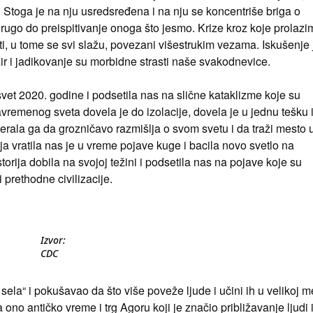
a. Stoga je na nju usredsređena i na nju se koncentriše briga o
drugo do preispitivanje onoga što jesmo. Krize kroz koje prolazi
nti, u tome se svi slažu, povezani višestrukim vezama. Iskušenje 
ezir i jadikovanje su morbidne strasti naše svakodnevice.
et 2020. godine i podsetila nas na slične kataklizme koje su
vremenog sveta dovela je do izolacije, dovela je u jednu tešku 
erala ga da grozničavo razmišlja o svom svetu i da traži mesto 
vratila nas je u vreme pojave kuge i bacila novo svetlo na
rija dobila na svojoj težini i podsetila nas na pojave koje su
prethodne civilizacije.
Izvor:
CDC
sela“ i pokušavao da što više poveže ljude i učini ih u velikoj m
o antičko vreme i trg Agoru koji je značio približavanje ljudi 