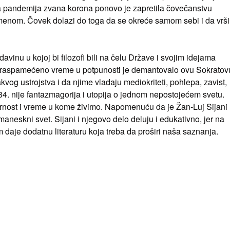
tna pandemija zvana korona ponovo je zapretila čovečanstvu
enom. Čovek dolazi do toga da se okreće samom sebi i da vrši
avinu u kojoj bi filozofi bili na čelu Države i svojim idejama
Naše raspamećeno vreme u potpunosti je demantovalo ovu Sokratov
kvog ustrojstva i da njime vladaju mediokriteti, pohlepa, zavist,
 nije fantazmagorija i utopija o jednom nepostojećem svetu.
rnost i vreme u kome živimo. Napomenuću da je Žan-Luj Sijani
omaneskni svet. Sijani i njegovo delo deluju i edukativno, jer na
 daje dodatnu literaturu koja treba da proširi naša saznanja.