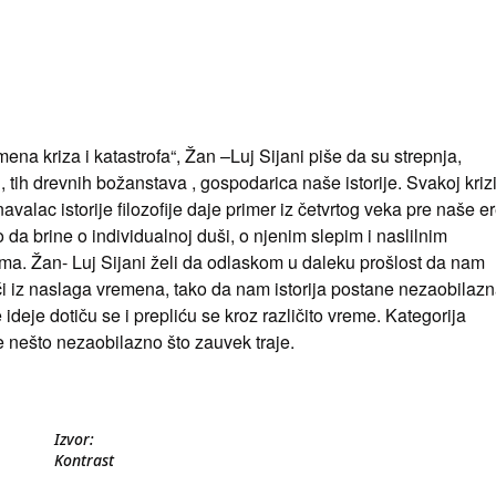
na kriza i katastrofa“, Žan –Luj Sijani piše da su strepnja,
tih drevnih božanstava , gospodarica naše istorije. Svakoj krizi
avalac istorije filozofije daje primer iz četvrtog veka pre naše er
eo da brine o individualnoj duši, o njenim slepim i naslilnim
ima. Žan- Luj Sijani želi da odlaskom u daleku prošlost da nam
i iz naslaga vremena, tako da nam istorija postane nezaobilaz
 ideje dotiču se i prepliću se kroz različito vreme. Kategorija
e nešto nezaobilazno što zauvek traje.
Izvor:
Kontrast