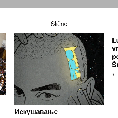
Slično
L
v
p
Š
јул
Искушавање