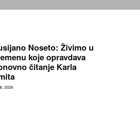
usijano Noseto: Živimo u
remenu koje opravdava
onovno čitanje Karla
mita
 8, 2026