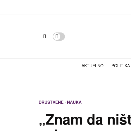
AKTUELNO
POLITIKA
DRUŠTVENE
·
NAUKA
„Znam da ništ