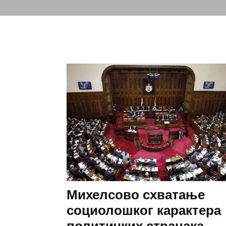
Михелсово схватање
социолошког карактера
политичких странака