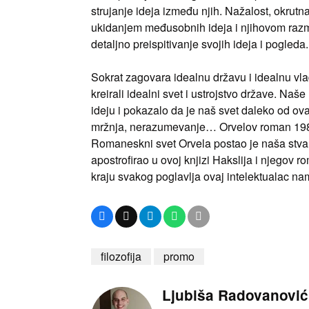
strujanje ideja između njih. Nažalost, okru
ukidanjem međusobnih ideja i njihovom razm
detaljno preispitivanje svojih ideja i pogleda.
Sokrat zagovara idealnu državu i idealnu vlad
kreirali idealni svet i ustrojstvo države. 
ideju i pokazalo da je naš svet daleko od ova
mržnja, nerazumevanje… Orvelov roman 1984.
Romaneskni svet Orvela postao je naša stva
apostrofirao u ovoj knjizi Hakslija i njegov r
kraju svakog poglavlja ovaj intelektualac nam
filozofija
promo
Ljubiša Radovanović