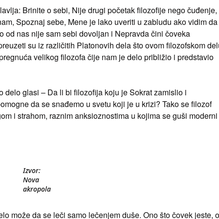
vlja: Brinite o sebi, Nije drugi početak filozofije nego čuđenje,
nam, Spoznaj sebe, Mene je lako uveriti u zabludu ako vidim da
ko od nas nije sam sebi dovoljan i Nepravda čini čoveka
reuzeti su iz različitih Platonovih dela što ovom filozofskom de
regnuća velikog filozofa čije nam je delo približio i predstavio
elo glasi – Da li bi filozofija koju je Sokrat zamislio i
omogne da se snađemo u svetu koji je u krizi? Tako se filozof
om i strahom, raznim anksioznostima u kojima se guši moderni
Izvor:
Nova
akropola
telo može da se leči samo lečenjem duše. Ono što čovek jeste, 