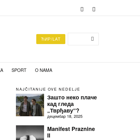
ЋИР/LAT
KA
SPORT
O NAMA
NAJČITANIJE OVE NEDELJE
Зашто неко плаче
кад гледа
„Тврђаву“?
децембар 18, 2025
Manifest Praznine
II