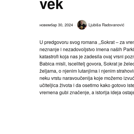
vek
новембар 30, 2024
Ljubiša Radovanović
U predgovoru svog romana ,,Sokrat – za vreme
neznanje i nezadovoljstvo imena naših Parki, 
katastrofi koja nas je zadesila ovaj vrsni pozn
Babica misli, iscelitelj govora, Sokrat je žel
željama, o njenim lutanjima i njenim strahov
neku vrstu naravoučenija koje možemo izvuć
učiteljica života i da osetimo kako gotovo iste
vremena gubi značenje, a istorija ideja ostaj