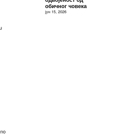
обичног човека
јун 15, 2026
lu
ono