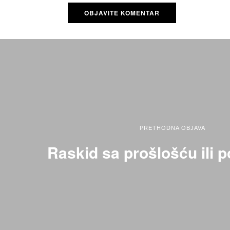
PRETHODNA OBJAVA
Raskid sa prošlošću ili 