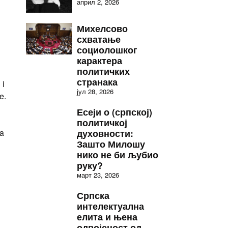
април 2, 2026
Михелсово
схватање
социолошког
карактера
политичких
странака
 i
јул 28, 2026
e.
Есеји о (српској)
политичкој
na
духовности:
Зашто Милошу
нико не би љубио
руку?
март 23, 2026
Српска
интелектуална
елита и њена
одвојеност од