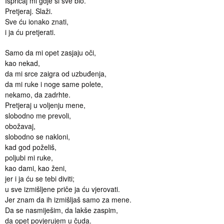
Ispričaj mi gdje si sve bio.
Pretjeraj. Slaži.
Sve ću ionako znati,
i ja ću pretjerati.
Samo da mi opet zasjaju oči,
kao nekad,
da mi srce zaigra od uzbuđenja,
da mi ruke i noge same polete,
nekamo, da zadrhte.
Pretjeraj u voljenju mene,
slobodno me prevoli,
obožavaj,
slobodno se nakloni,
kad god poželiš,
poljubi mi ruke,
kao dami, kao ženi,
jer i ja ću se tebi diviti;
u sve izmišljene priče ja ću vjerovati.
Jer znam da ih izmišljaš samo za mene.
Da se nasmiješim, da lakše zaspim,
da opet povjerujem u čuda.