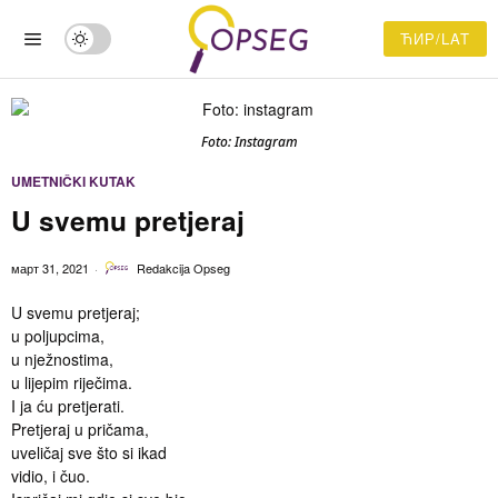
ЋИР/LAT
Foto: Instagram
UMETNIČKI KUTAK
U svemu pretjeraj
март 31, 2021
Redakcija Opseg
U svemu pretjeraj;
u poljupcima,
u nježnostima,
u lijepim riječima.
I ja ću pretjerati.
Pretjeraj u pričama,
uveličaj sve što si ikad
vidio, i čuo.