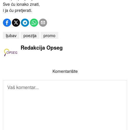
Sve ću ionako znati,
i ja ću pretjerati.
ljubav
poezija
promo
Redakcija Opseg
Komentarišite