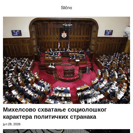
Slično
Михелсово схватање социолошког
карактера политичких странака
јул 28, 2026