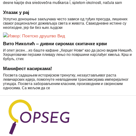
desne kapije dva sredovečna muškarca i, spletom okolnosti, načula sam
Улазак у рај
Успутно доношење закључака често зависи од туђих пресуда, лишених
сваког рационалног доживљаја света и живота. Свакодневне истине су
неопходне, јер би без њих људски
Вито Николић – дивни сиромах скитачке крви
И опет јесен…из баште кафане „Херцег Нови“ као да јасно видим Никшић.
Херцеговачки пејзажи пливају лењо по површини најслађег хмеља. Крш и
бубуљ, стих
Манифест касиркама!
Посвета садашњем историјском тренутку, незаустављивог раста
левичарских идеја, помогнуте невладиним трансмисијама империјалног
утицаја. Посвета заборављеним класним, производним и својинским
односима. Са жељом да се