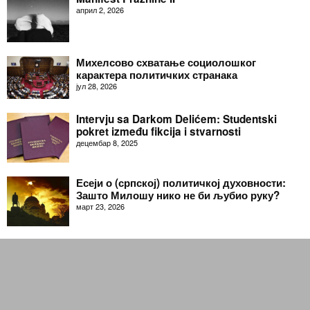
април 2, 2026
Михелсово схватање социолошког
карактера политичких странака
јул 28, 2026
Intervju sa Darkom Delićem: Studentski
pokret između fikcija i stvarnosti
децембар 8, 2025
Есеји о (српској) политичкој духовности:
Зашто Милошу нико не би љубио руку?
март 23, 2026