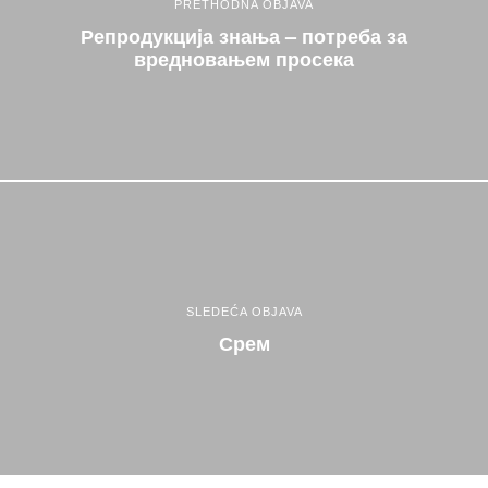
PRETHODNA OBJAVA
Репродукција знања – потреба за
вредновањем просека
SLEDEĆA OBJAVA
Срем