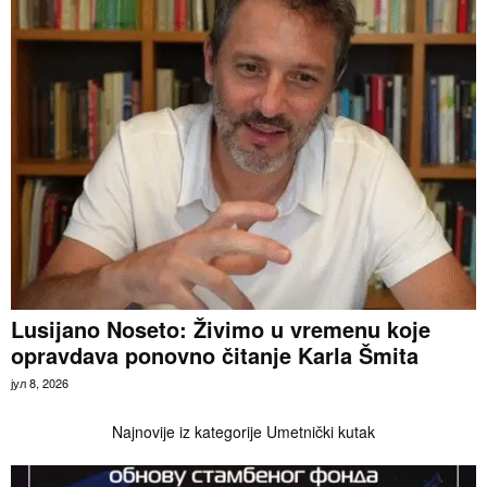
Lusijano Noseto: Živimo u vremenu koje
opravdava ponovno čitanje Karla Šmita
јул 8, 2026
Najnovije iz kategorije Umetnički kutak