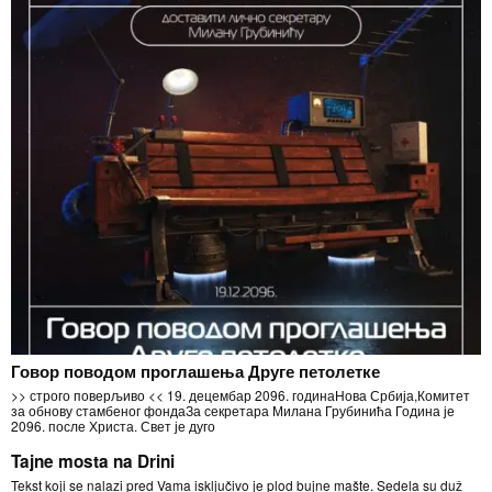
Говор поводом проглашења Друге петолетке
>> строго поверљиво << 19. децембар 2096. годинаНова Србија,Комитет
за обнову стамбеног фондаЗа секретара Милана Грубинића Година је
2096. после Христа. Свет је дуго
Tajne mosta na Drini
Tekst koji se nalazi pred Vama isključivo je plod bujne mašte. Sedela su duž