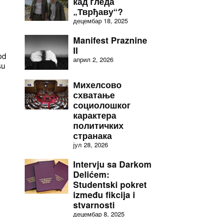
кад гледа
„Тврђаву“?
децембар 18, 2025
Manifest Praznine
II
od
април 2, 2026
su
Михелсово
схватање
социолошког
карактера
политичких
странака
јул 28, 2026
Intervju sa Darkom
Delićem:
Studentski pokret
između fikcija i
stvarnosti
децембар 8, 2025