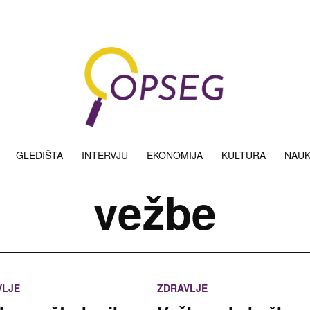
GLEDIŠTA
INTERVJU
EKONOMIJA
KULTURA
NAU
vežbe
VLJE
ZDRAVLJE