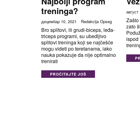
Najbolji program
Vež
treninga?
август 
Zašto 
децембар 10, 2021
Redakcija Opseg
zato š
Bro splitovi, ili grudi-biceps, leđa-
Poduži
triceps programi, su ubedljivo
ispod 
splitovi treninga koji se najčešće
trenin
mogu videti po teretanama, iako
nauka pokazuje da nije optimalno
P
trenirati
PROČITAJTE JOŠ