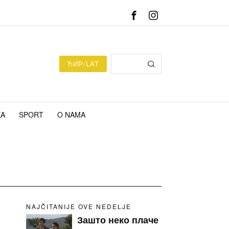
ЋИР/LAT
KA
SPORT
O NAMA
NAJČITANIJE OVE NEDELJE
Зашто неко плаче