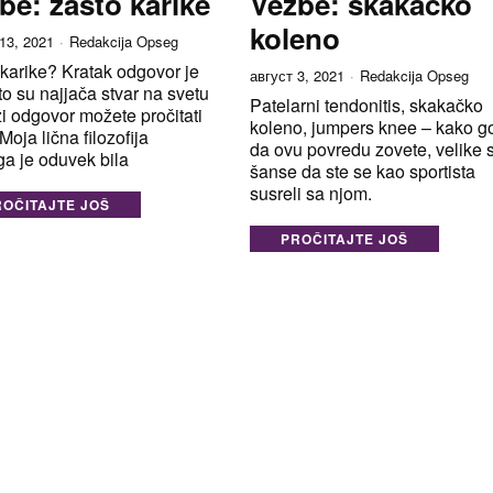
be: zašto karike
Vežbe: skakačko
koleno
13, 2021
Redakcija Opseg
karike? Kratak odgovor je
август 3, 2021
Redakcija Opseg
to su najjača stvar na svetu
Patelarni tendonitis, skakačko
 odgovor možete pročitati
koleno, jumpers knee – kako g
Moja lična filozofija
da ovu povredu zovete, velike 
ga je oduvek bila
šanse da ste se kao sportista
susreli sa njom.
ROČITAJTE JOŠ
PROČITAJTE JOŠ