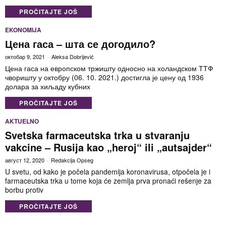
PROČITAJTE JOŠ
EKONOMIJA
Цена гаса – шта се догодило?
октобар 9, 2021
Aleksa Dobrijević
Цена гаса на европском тржишту односно на холандском ТТФ
чворишту у октобру (06. 10. 2021.) достигла је цену од 1936
долара за хиљаду кубних
PROČITAJTE JOŠ
AKTUELNO
Svetska farmaceutska trka u stvaranju
vakcine – Rusija kao „heroj“ ili „autsajder“
август 12, 2020
Redakcija Opseg
U svetu, od kako je počela pandemija koronavirusa, otpočela je i
farmaceutska trka u tome koja će zemlja prva pronaći rešenje za
borbu protiv
PROČITAJTE JOŠ