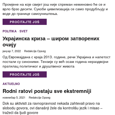
Промјене на које свијет још није спреман неминовно ће се и
врло брзо десити. Сукоби цивилизација се само продубљују и
воде до границе самоуништења.
PROČITAJTE JOŠ
POLITIKA
·
SVET
Украјинска криза – широм затворених
очију
јануар 7, 2022
Redakcija Opseg
Од Евромајдана с краја 2013. године, речи Украјина и напетост
постали су синоними. Тензије су већ осам година нераздвојни
пратилац политичког и друштвеног живота
PROČITAJTE JOŠ
AKTUELNO
Rodni ratovi postaju sve ekstremniji
новембар 5, 2021
Redakcija Opseg
Dok su aktivisti za ravnopravnost nekada zahtevali pravo na
slobodu govora, ovi današnji žele da kontrolišu jezik i misao –
tražeći da ljudi govore