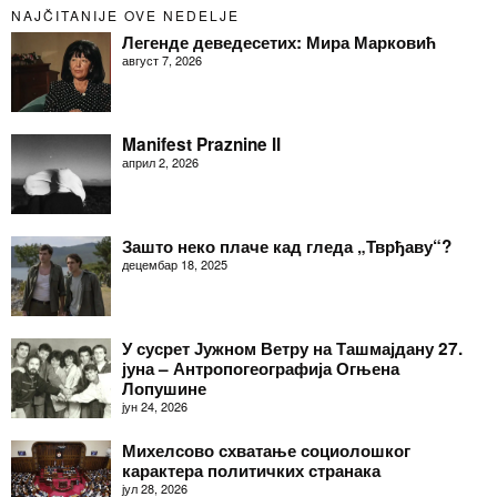
NAJČITANIJE OVE NEDELJE
Легенде деведесетих: Мира Марковић
август 7, 2026
Manifest Praznine II
април 2, 2026
Зашто неко плаче кад гледа „Тврђаву“?
децембар 18, 2025
У сусрет Јужном Ветру на Ташмајдану 27.
јуна – Антропогеографија Огњена
Лопушине
јун 24, 2026
Михелсово схватање социолошког
карактера политичких странака
јул 28, 2026