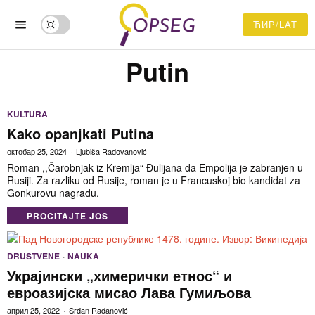
ЋИР/LAT
Putin
KULTURA
Kako opanjkati Putina
октобар 25, 2024
Ljubiša Radovanović
Roman ,,Čarobnjak iz Kremlja“ Đulijana da Empolija je zabranjen u
Rusiji. Za razliku od Rusije, roman je u Francuskoj bio kandidat za
Gonkurovu nagradu.
PROČITAJTE JOŠ
DRUŠTVENE
·
NAUKA
Украјински „химерички етнос“ и
евроазијска мисао Лава Гумиљова
април 25, 2022
Srđan Radanović