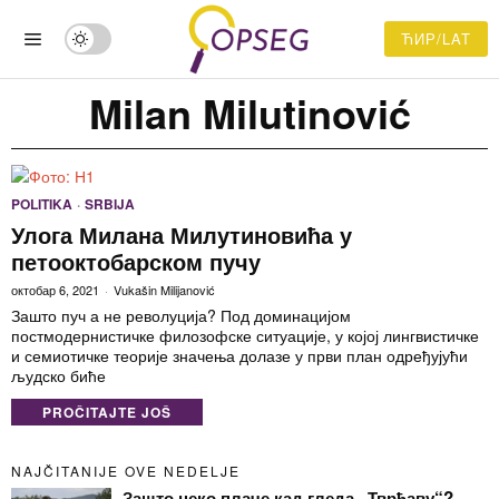
ЋИР/LAT
Milan Milutinović
POLITIKA
·
SRBIJA
Улога Милана Милутиновића у
петооктобарском пучу
октобар 6, 2021
Vukašin Milijanović
Зашто пуч а не револуција? Под доминацијом
постмодернистичке филозофске ситуације, у којој лингвистичке
и семиотичке теорије значења долазе у први план одређујући
људско биће
PROČITAJTE JOŠ
NAJČITANIJE OVE NEDELJE
Зашто неко плаче кад гледа „Тврђаву“?