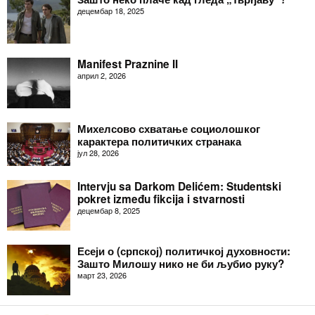
децембар 18, 2025
Manifest Praznine II
април 2, 2026
Михелсово схватање социолошког
карактера политичких странака
јул 28, 2026
Intervju sa Darkom Delićem: Studentski
pokret između fikcija i stvarnosti
децембар 8, 2025
Есеји о (српској) политичкој духовности:
Зашто Милошу нико не би љубио руку?
март 23, 2026