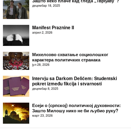
Зашто неко плаче кад гледа „Тврђаву“?
децембар 18, 2025
Manifest Praznine II
април 2, 2026
Михелсово схватање социолошког
карактера политичких странака
јул 28, 2026
Intervju sa Darkom Delićem: Studentski
pokret između fikcija i stvarnosti
децембар 8, 2025
Есеји о (српској) политичкој духовности:
Зашто Милошу нико не би љубио руку?
март 23, 2026