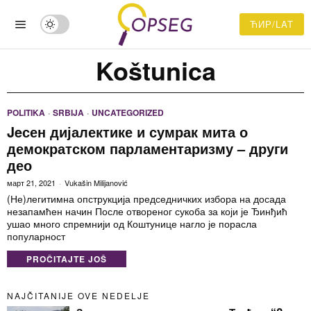
ЋИР/LAT
Koštunica
POLITIKA
·
SRBIJA
·
UNCATEGORIZED
Jeсен дијалектике и сумрак мита о
демократском парламентаризму – други
део
март 21, 2021
Vukašin Milijanović
(Не)легитимна опструкција председничких избора на досада
незапамћен начин После отвореног сукоба за који је Ђинђић
ушао много спремнији од Коштунице нагло је порасла
популарност
PROČITAJTE JOŠ
NAJČITANIJE OVE NEDELJE