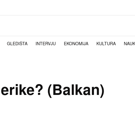
GLEDIŠTA
INTERVJU
EKONOMIJA
KULTURA
NAU
erike? (Balkan)