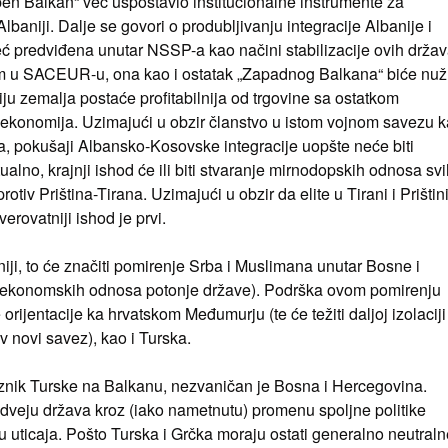
en Balkan“ već uspostavio institucionalne instrumente za
lbaniji. Dalje se govori o produbljivanju integracije Albanije i
ć predviđena unutar NSSP-a kao načini stabilizacije ovih držav
tvom u SACEUR-u, ona kao i ostatak „Zapadnog Balkana“ biće nu
riju zemalja postaće profitabilnija od trgovine sa ostatkom
 ekonomija. Uzimajući u obzir članstvo u istom vojnom savezu 
, pokušaji Albansko-Kosovske integracije uopšte neće biti
ualno, krajnji ishod će ili biti stvaranje mirnodopskih odnosa sv
tiv Priština-Tirana. Uzimajući u obzir da elite u Tirani i Prištin
erovatniji ishod je prvi.
iji, to će značiti pomirenje Srba i Muslimana unutar Bosne i
h ekonomskih odnosa potonje države). Podrška ovom pomirenju
ijentacije ka hrvatskom Međumurju (te će težiti daljoj izolaciji
v novi savez), kao i Turska.
znik Turske na Balkanu, nezvaničan je Bosna i Hercegovina.
veju država kroz (iako nametnutu) promenu spoljne politike
u uticaja. Pošto Turska i Grčka moraju ostati generalno neutraln