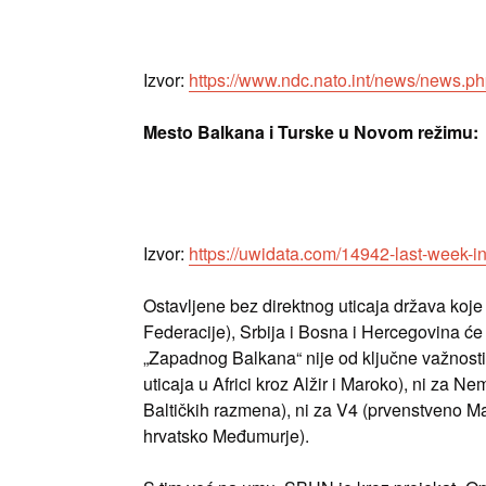
Izvor:
https://www.ndc.nato.int/news/news.p
Mesto Balkana i Turske u Novom režimu:
Izvor:
https://uwidata.com/14942-last-week-i
Ostavljene bez direktnog uticaja država koj
Federacije), Srbija i Bosna i Hercegovina ć
„Zapadnog Balkana“ nije od ključne važnosti 
uticaja u Africi kroz Alžir i Maroko), ni za N
Baltičkih razmena), ni za V4 (prvenstveno Ma
hrvatsko Međumurje).