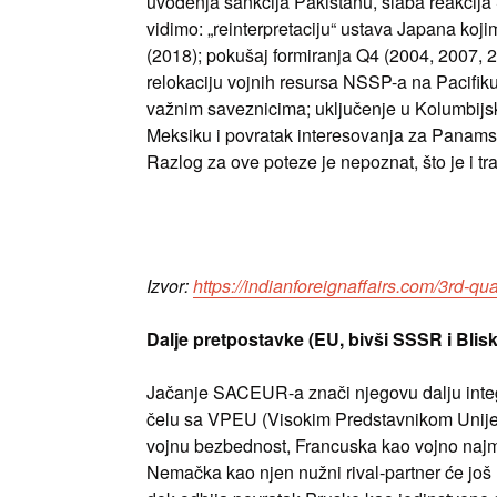
uvođenja sankcija Pakistanu, slaba reakcij
vidimo: „reinterpretaciju“ ustava Japana koj
(2018); pokušaj formiranja Q4 (2004, 2007, 
relokaciju vojnih resursa NSSP-a na Pacifiku;
važnim saveznicima; uključenje u Kolumbijs
Meksiku i povratak interesovanja za Panamsk
Razlog za ove poteze je nepoznat, što je i tr
Izvor:
https://indianforeignaffairs.com/3rd-q
Dalje pretpostavke (EU, bivši SSSR i Bliski
Jačanje SACEUR-a znači njegovu dalju int
čelu sa VPEU (Visokim Predstavnikom Unije 
vojnu bezbednost, Francuska kao vojno najmo
Nemačka kao njen nužni rival-partner će još 