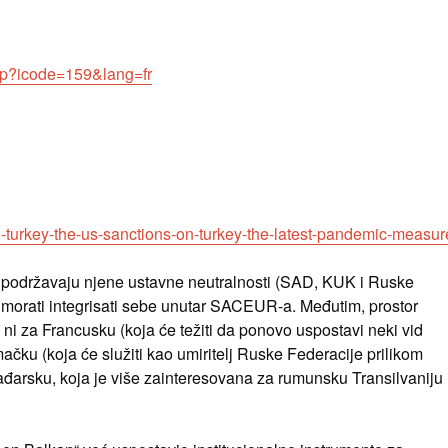
hp?icode=159&lang=fr
n-turkey-the-us-sanctions-on-turkey-the-latest-pandemic-measur
e podržavaju njene ustavne neutralnosti (SAD, KUK i Ruske
e morati integrisati sebe unutar SACEUR-a. Međutim, prostor
ni za Francusku (koja će težiti da ponovo uspostavi neki vid
emačku (koja će služiti kao umiritelj Ruske Federacije prilikom
đarsku, koja je više zainteresovana za rumunsku Transilvaniju 