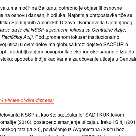
„vakuma moći“ na Balkanu, potrebno je objasniti osnovne
i na osnovu današnjih odluka. Najbitnija pretpostavka tiče se
litiku Sjedinjenih Američkih Država i Komonvelta Ujedinjenog
ja se da je cilj NSSP-a promena fokusa sa Centralne Azije,
 Pacifičkoj Aziji.
Pod „promenom fokusa“ institucionalno
voj uticaj u ovim delovima globusa kroz: dejstvo SACEUR-a
i; produbljivanjem novopronikle ekonomske saradnje Izraela,
stoku; upotrebu Indije kao kanala za očuvanje uticaja u Central
n-times-of-dire-distress/
 delovanja NSSP-a, kao što su: „ćutanje“ SAD i KUK tokom
malije (2016), postepeno smanjenje uticaja u Iraku i Siriji (201
anskog rata (2020), povlačenje iz Avganistana (2021) bez