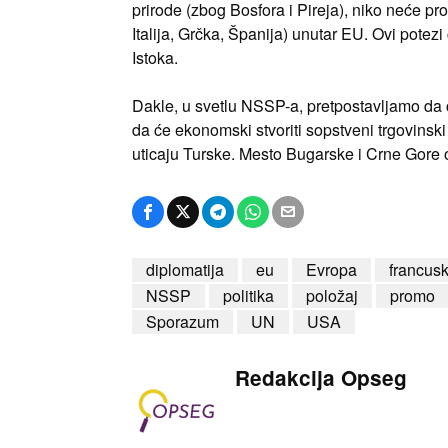
prirode (zbog Bosfora i Pireja), niko neće p
Italija, Grčka, Španija) unutar EU. Ovi pote
Istoka.
Dakle, u svetlu NSSP-a, pretpostavljamo da
da će ekonomski stvoriti sopstveni trgovinski
uticaju Turske. Mesto Bugarske i Crne Gore
diplomatija
eu
Evropa
francus
NSSP
politika
položaj
promo
Sporazum
UN
USA
Redakcija Opseg