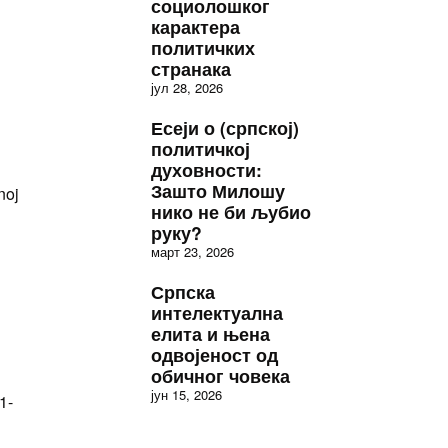
социолошког
карактера
политичких
странака
јул 28, 2026
Есеји о (српској)
политичкој
духовности:
Зашто Милошу
noj
нико не би љубио
руку?
март 23, 2026
Српска
интелектуална
елита и њена
одвојеност од
обичног човека
јун 15, 2026
1-