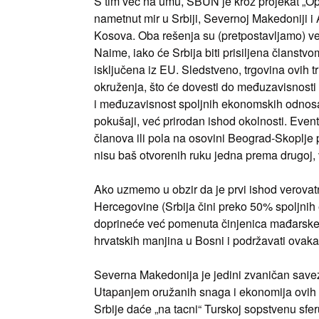
S tim već na umu, SBUN je kroz projekat „Op
nametnut mir u Srbiji, Severnoj Makedoniji i A
Kosova. Oba rešenja su (pretpostavljamo) ve
Naime, iako će Srbija biti prisiljena člans
isključena iz EU. Sledstveno, trgovina ovih t
okruženja, što će dovesti do međuzavisnosti
i međuzavisnost spoljnih ekonomskih odnosa
pokušaji, već prirodan ishod okolnosti. Event
članova ili pola na osovini Beograd-Skoplje pro
nisu baš otvorenih ruku jedna prema drugoj, v
Ako uzmemo u obzir da je prvi ishod verovatn
Hercegovine (Srbija čini preko 50% spoljni
doprineće već pomenuta činjenica mađarske or
hrvatskih manjina u Bosni i podržavati ovaka
Severna Makedonija je jedini zvaničan save
Utapanjem oružanih snaga i ekonomija ovih d
Srbije daće „na tacni“ Turskoj sopstvenu sfer