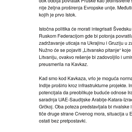
dok odbija povratak Pruske kao jedinstvene 
nije željna proširenja Evropske unije. Međ
kojih je prvo Istok.
Istočna politika će morati integrisati Šveds
Ruskom Federacijom gde bi potonja povratila 
zadržavanje uticaja na Ukrajinu i Gruziju u
Nužno će se pojaviti „Litvansko pitanje“ koj
Litvaniju, ovakvo rešenje bi zadovoljilo i um
preusmerila na Kavkaz.
Kad smo kod Kavkaza, vrlo je moguća normali
Indije proširio kroz infrastrukturne projekte.
potencijala da preoblikuje buduće odnose Ir
saradnja UAE-Saudijske Arabije-Katara-Izraela 
Grčkoj. Oba poteza predstavljala bi rivalske 
tiče druge strane Crvenog mora, situacija u E
ostati bez pretpostavki.