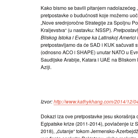
Kako bismo se bavili pitanjem nadolazećeg 
pretpostavke o budućnosti koje možemo uočit
„Nove srednjoročne Strategije za Spoljnu Po
Kraljevstva“ (u nastavku: NSSP).
Pretpostavl
Bliskog Istoka i Evrope ka Latinskoj Americi i
pretpostavljamo da će SAD i KUK sačuvati s
(odnosno ACO i SHAPE) unutar NATO u Evrop
Saudijske Arabije, Katara i UAE na Bliskom I
Aziji.
Izvor:
http://www.kathykhang.com/2014/12/04/i
Dokazi iza ove pretpostavke jesu skorašnja
Egipatske krize (2011-2014), povlačenje iz So
2018), „ćutanje“ tokom Jermensko-Azerbejdž