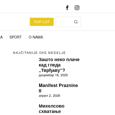
ЋИР/LAT
KA
SPORT
O NAMA
NAJČITANIJE OVE NEDELJE
Зашто неко плаче
кад гледа
„Тврђаву“?
децембар 18, 2025
Manifest Praznine
II
април 2, 2026
Михелсово
схватање