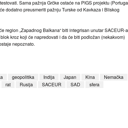
rotestovati. Sama pažnja Grčke ostaće na PIGS projektu (Portuga
zi će dodatno preusmeriti pažnju Turske od Kavkaza i Bliskog
 će region „Zapadnog Balkana“ biti integrisan unutar SACEUR-a
 blok kroz koji će napredovati i da će biti podložan (nekakvom)
 ostaje nepoznato.
ka
geopolitika
Indija
Japan
Kina
Nemačka
rat
Rusija
SACEUR
SAD
sfera