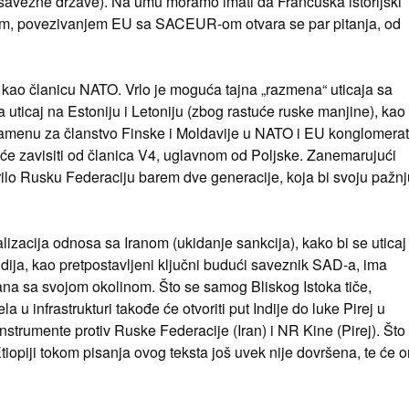
savezne države). Na umu moramo imati da Francuska istorijski
utim, povezivanjem EU sa SACEUR-om otvara se par pitanja, od
ku kao članicu NATO. Vrlo je moguća tajna „razmena“ uticaja sa
uticaj na Estoniju i Letoniju (zbog rastuće ruske manjine), kao 
 zamenu za članstvo Finske i Moldavije u NATO i EU konglomerat
e će zavisiti od članica V4, uglavnom od Poljske. Zanemarujući
irilo Rusku Federaciju barem dve generacije, koja bi svoju pažnj
zacija odnosa sa Iranom (ukidanje sankcija), kako bi se uticaj
 Indija, kao pretpostavljeni ključni budući saveznik SAD-a, ima
ana sa svojom okolinom. Što se samog Bliskog Istoka tiče,
u infrastrukturi takođe će otvoriti put Indije do luke Pirej u
instrumente protiv Ruske Federacije (Iran) i NR Kine (Pirej). Što
tiopiji tokom pisanja ovog teksta još uvek nije dovršena, te će 