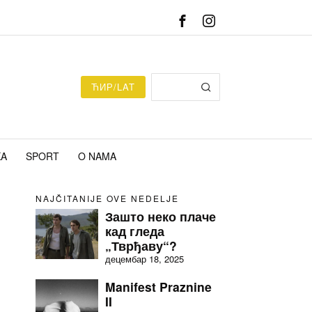
ЋИР/LAT
KA
SPORT
O NAMA
NAJČITANIJE OVE NEDELJE
Зашто неко плаче
кад гледа
„Тврђаву“?
децембар 18, 2025
Manifest Praznine
II