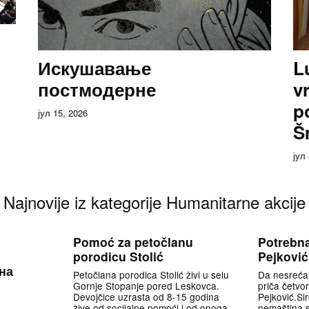
Искушавање
L
постмодерне
v
p
јул 15, 2026
Š
јул
Najnovije iz kategorije Humanitarne akcije
Pomoć za petočlanu
Potrebn
porodicu Stolić
Pejković
на
Petočlana porodica Stolić živi u selu
Da nesreća 
Gornje Stopanje pored Leskovca.
priča četvo
Devojčice uzrasta od 8-15 godina
Pejković.Sir
žive od socijalne pomoći i od onoga
nemaština 