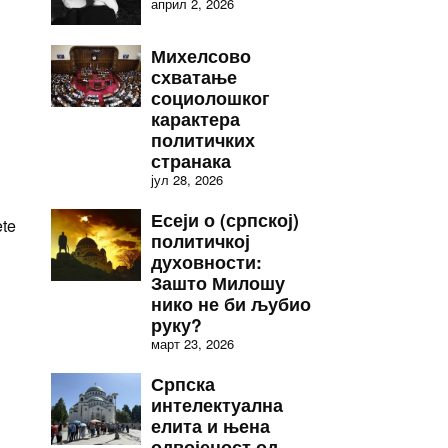
април 2, 2026
Михелсово
схватање
социолошког
карактера
политичких
странака
јул 28, 2026
Есеји о (српској)
ete
политичкој
духовности:
Зашто Милошу
нико не би љубио
руку?
март 23, 2026
Српска
интелектуална
елита и њена
одвојеност од