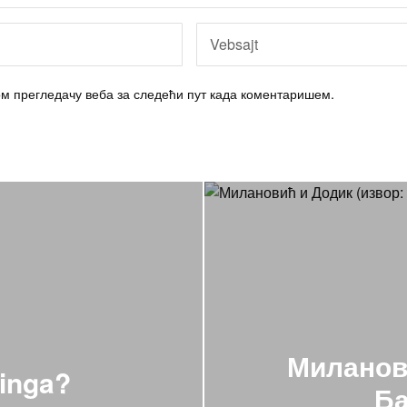
вом прегледачу веба за следећи пут када коментаришем.
Миланови
ninga?
Ба