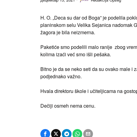
H. O. „Deca su dar od Boga” je podelila pok
planinskom selu Velika Sejanica nadomak Grd
žagora je bila neizmerna.
Paketiće smo podelili malo ranije zbog vreme
kolima izaći već smo išli pešaka.
Bitno je da se neko seti da su ovako male i
podjednako važno.
Hvala direktoru škole i učiteljicama na gosto
Dečiji osmeh nema cenu.