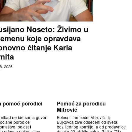
usijano Noseto: Živimo u
remenu koje opravdava
onovno čitanje Karla
mita
 8, 2026
a pomoć porodici
Pomoć za porodicu
Mitrović
nikad ne ide sama govori
Bolesni i nemoćni Mitrovići, iz
ročlane porodice
Bujkovca žive odsečeni od sveta,
omaštvo, bolest i
bez ijednog komšije, a od prodavnice
su odavno pokucali na
daleko 20-ak kilometra. Ratka (78),