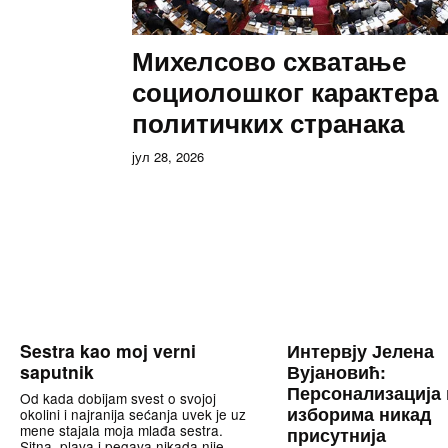
Михелсово схватање
социолошког карактера
политичких странака
јул 28, 2026
Sestra kao moj verni
Интервју Јелена
saputnik
Вујановић:
Персонализација 
Od kada dobijam svest o svojoj
изборима никад
okolini i najranija sećanja uvek je uz
mene stajala moja mlađa sestra.
присутнија
Sitna, plava i pegava nikada nije