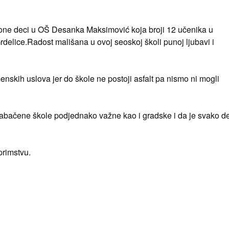
lone deci u OŠ Desanka Maksimović koja broji 12 učenika u
elice.Radost mališana u ovoj seoskoj školi punoj ljubavi i
nskih uslova jer do škole ne postoji asfalt pa nismo ni mogli
 zabačene škole podjednako važne kao i gradske i da je svako d
primstvu.