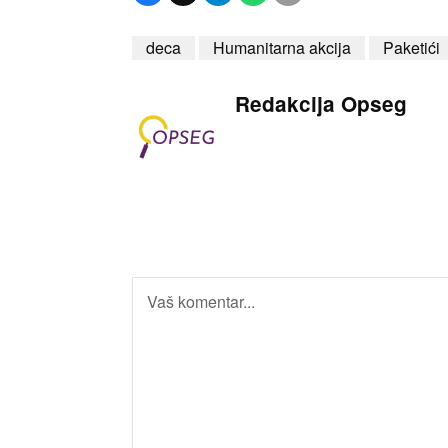
deca
Humanitarna akcija
Paketići
Redakcija Opseg