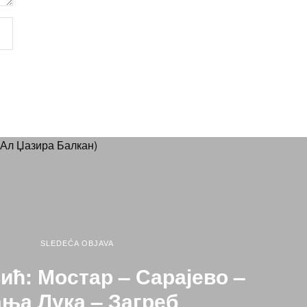
SLEDEĆA OBJAVA
ћ: Мостар – Сарајево –
ња Лука – Загреб