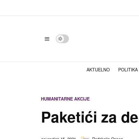
AKTUELNO
POLITIKA
HUMANITARNE AKCIJE
Paketići za d
децембар 15, 2021
Redakcija Opseg