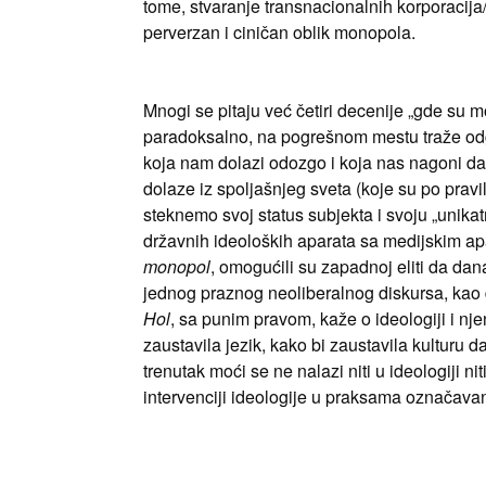
tome, stvaranje transnacionalnih korporacij
perverzan i ciničan oblik monopola.
Mnogi se pitaju već četiri decenije „gde su m
paradoksalno, na pogrešnom mestu traže odgo
koja nam dolazi odozgo i koja nas nagoni da 
dolaze iz spoljašnjeg sveta (koje su po prav
steknemo svoj status subjekta i svoju „unikat
državnih ideoloških aparata sa medijskim ap
monopol
, omogućili su zapadnoj eliti da dana
jednog praznog neoliberalnog diskursa, kao d
Hol
, sa punim pravom, kaže o ideologiji i nje
zaustavila jezik, kako bi zaustavila kulturu 
trenutak moći se ne nalazi niti u ideologiji nit
intervenciji ideologije u praksama označavan