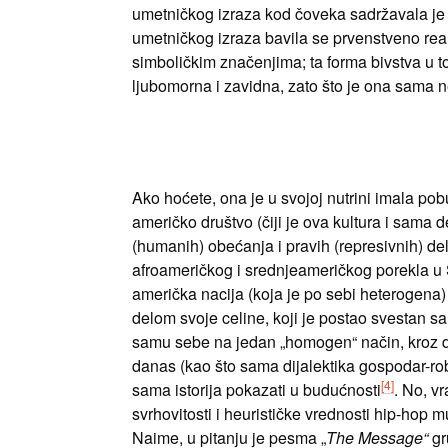
umetničkog izraza kod čoveka sadržavala je č
umetničkog izraza bavila se prvenstveno re
simboličkim značenjima; ta forma bivstva u to
ljubomorna i zavidna, zato što je ona sama ne
Ako hoćete, ona je u svojoj nutrini imala pob
američko društvo (čiji je ova kultura i sama 
(humanih) obećanja i pravih (represivnih) del
afroameričkog i srednjeameričkog porekla u 
američka nacija (koja je po sebi heterogena)
delom svoje celine, koji je postao svestan s
samu sebe na jedan „homogen“ način, kroz dij
danas (kao što sama dijalektika gospodar-rob,
[4]
sama istorija pokazati u budućnosti
. No, v
svrhovitosti i heurističke vrednosti hip-hop
Naime, u pitanju je pesma „
The Message“
gr