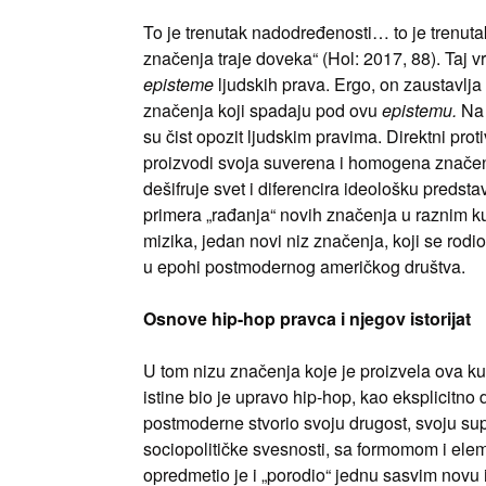
To je trenutak nadodređenosti… to je trenutak
značenja traje doveka“ (Hol: 2017, 88). Taj
episteme
ljudskih prava. Ergo, on zaustavlja
značenja koji spadaju pod ovu
epistemu.
Na 
su čist opozit ljudskim pravima. Direktni prot
proizvodi svoja suverena i homogena značen
dešifruje svet i diferencira ideološku predsta
primera „rađanja“ novih značenja u raznim k
mizika, jedan novi niz značenja, koji se rodi
u epohi postmodernog američkog društva.
Osnove hip-hop pravca i njegov istorijat
U tom nizu značenja koje je proizvela ova ku
istine bio je upravo hip-hop, kao eksplicitn
postmoderne stvorio svoju drugost, svoju su
sociopolitičke svesnosti, sa formomom i elem
opredmetio je i „porodio“ jednu sasvim novu 