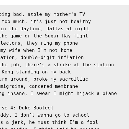
oing bad, stole my mother's TV
 too much, it's just not healthy
 in the daytime, Dallas at night
the game or the Sugar Ray fight
llectors, they ring my phone
 my wife when I'm not home
cation, double-digit inflation
the job, there's a strike at the station
 Kong standing on my back
urn around, broke my sacroiliac
 migraine, cancered membrane
ng insane, I swear I might hijack a plane
rse 4: Duke Bootee]
addy, I don't wanna go to school
's a jerk, he must think I'm a fool