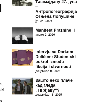
Ташмајдану 27. јуна
I
–
Антропогеографија
Огњена Лопушине
јун 24, 2026
Manifest Praznine II
април 2, 2026
Intervju sa Darkom
Delićem: Studentski
pokret između
fikcija i stvarnosti
децембар 8, 2025
Зашто неко плаче
a,
кад гледа
ski
„Тврђаву“?
децембар 18, 2025
no