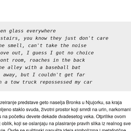
ken glass everywhere
 stairs, you know they just don't care
he smell, can't take the noise
move out, I guess I got no choice
ront room, roaches in the back
he alley with a baseball bat
t away, but I couldn't get far
h a tow truck repossessed my car
 kreiranje predstave geto naselja Bronks u Njujorku, sa kraja
eno staklo svuda, životni prostor koji smrdi na urin, narkomani
ks na početku devete dekade dvadesetog veka. Otprilike ovom
blik, koji se oslanjaju na plasiranje pravih slika iz realnog sve
užuje. Ovde se suštinski napušta ideja simbolizma i metaforične