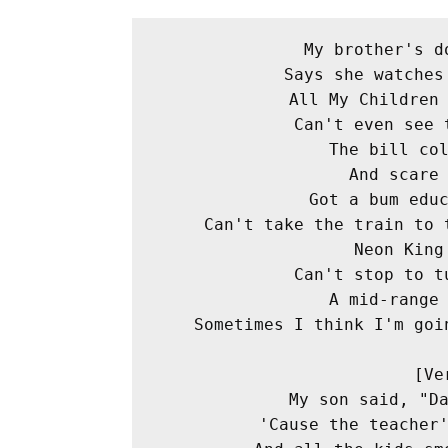
My brother's d
Says she watches
All My Children
Can't even see 
The bill co
And scare
Got a bum edu
Can't take the train to 
Neon King
Can't stop to t
A mid-range
Sometimes I think I'm goi
[Ve
My son said, "D
'Cause the teacher