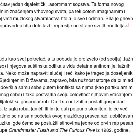
itav jedan dijalektički „asortiman“ sopstva. Ta forma novog
alnim značenjem vrhovnog sveta, pa tek potom imaginarnim i
j vrsti muzičkog stvaralaštva htela je sve i odmah. Bila je gnevn
[3]
pravedno bila dete laži i represije od strane svojih roditelja
.
udu kao svoj pokretač, a tu pobudu je proizvelo (od spolja) „laž
deo) i njegova suštinska odlika u vidu delatne antinomije: lažnih
a. Neko može napraviti slučaj i reći kako je tragedija doseljeni
Sjedinjenim Državama, zapravo, bila nužnost istorije da bi mla
 dovršila samu sebe putem konflikta sa njima (kao partikularnim
amog sebe) i tako postvarila svoju celovitost njihovim vraćanjem
alektiku gospodar-rob. Da li su oni zbilja postali gospodari
 iz ugla roba, jamči) ili im je duh potpuno slomljen, to će već
ratimo se na sam početak ovog muzičkog pravca radi uobličavan
 muzike, gde ćemo se poslužiti stihovima jedne od prvih rep pesa
upe
Grandmaster Flash and The Furious Five
iz 1982. godine.