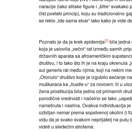
naracije (iako stilske figure i „šifre“ svakako
čist poetski princip), koju su tradicionalno g
se reklo „ide sama stvar“ tako kako je vide de
[5]
Poznato je da je krek epidemija
bila jedna 
koja je uslovila „večni“ rat između samih pri
državnih aparata sa afroameričkim supstanci
društvu, i to tako što ih je na kraju okrenula 
sui generis rat među njima, koji na nekim me
„Oronulo“ društvo koje je izgubilo sećanje n
muškaraca ka „
hustle
-u“ za novcem: ili u ulozi
žena prostitucija bila jedna od primarnih dr
porodične vrednosti i načelno se tako „uspešn
nametnuta i nasilna. Ovakva individuacija j
ozbiljan nemar prema sopstvenoj okolini (i fiz
vidu da je svako svakom neprijatelj na putu 
videti u sledećim strofama: