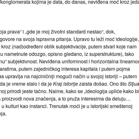
a/konglomerata kojima je data, do danas, neviđena moć kroz jed
oja prava“ i „gde je moj životni standard nestao“, dok,
vore na svoja ispravna pitanja. Upravo tu leži moć ideologije,
kroz (nad)određeni oblik subjektivacije, putem stvari koje nam
ilu nametnute odozgo, opisno gledano, iz superstrukture), tako
nu“ subjektivnost. Neviđena uniformnost i horizontalna linearno
aratima, putem zajedničkog interesa kapitala i putem pojma
s upravlja na najciničniji mogući način u svojoj istoriji – putem
a je vreme stalo i da je
Kraj istorije
zaista došao. Ono što
Stjua
noj prirodi jeste tačno. Naime, kako se „ideologija upliće kako bi
da proizvodi nova značenja, a to pruža interesima da deluju…
i u kulturi kao instanci. Trenutak moći je u istorijski smeštenoj
ja.