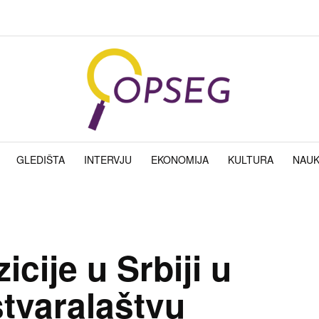
GLEDIŠTA
INTERVJU
EKONOMIJA
KULTURA
NAU
icije u Srbiji u
tvaralaštvu