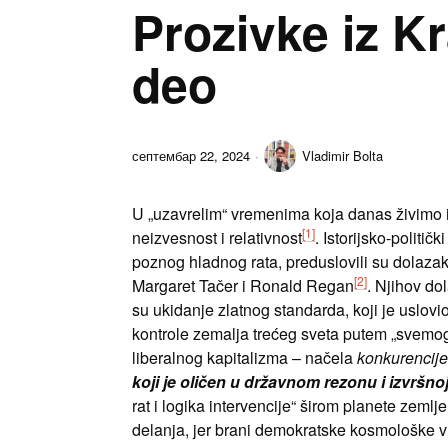
Prozivke iz Kr
deo
септембар 22, 2024
Vladimir Bolta
U „uzavrelim“ vremenima koja danas živimo
[1]
neizvesnost i relativnost
. Istorijsko-politi
poznog hladnog rata, preduslovili su dolazak 
[2]
Margaret Tačer i Ronald Regan
. Njihov do
su ukidanje zlatnog standarda, koji je uslovi
kontrole zemalja trećeg sveta putem „svemog
liberalnog kapitalizma – načela
konkurencij
koji je oličen u državnom rezonu i izvršn
rat i logika intervencije“ širom planete zem
delanja, jer brani demokratske kosmološke v