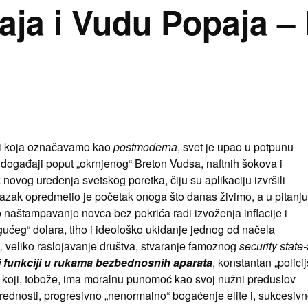
aja i Vudu Popaja – 
 i koja označavamo kao
postmoderna
, svet je upao u potpunu
čki događaji poput „okrnjenog“ Breton Vudsa, naftnih šokova i
novog uređenja svetskog poretka, čiju su aplikaciju izvršili
lazak opredmetio je početak onoga što danas živimo, a u pitanju
o naštampavanje novca bez pokrića radi izvoženja inflacije i
ućeg“ dolara, tiho i ideološko ukidanje jednog od načela
e,
veliko raslojavanje društva, stvaranje famoznog
security state-
oj funkciji u rukama bezbednosnih aparata
, konstantan „policij
lje koji, tobože, ima moralnu punomoć kao svoj nužni preduslov
rednosti, progresivno „nenormalno“ bogaćenje elite i, sukcesiv