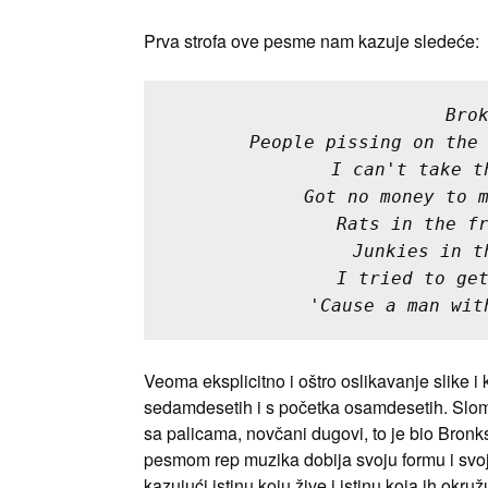
Prva strofa ove pesme nam kazuje sledeće:
Bro
People pissing on the
I can't take t
Got no money to 
Rats in the f
Junkies in t
I tried to ge
'Cause a man wit
Veoma eksplicitno i oštro oslikavanje slike i
sedamdesetih i s početka osamdesetih. Slomlj
sa palicama, novčani dugovi, to je bio Bron
pesmom rep muzika dobija svoju formu i svoj o
kazujući istinu koju žive i istinu koja ih okr