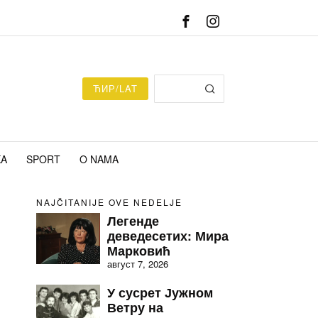
ЋИР/LAT
KA
SPORT
O NAMA
NAJČITANIJE OVE NEDELJE
Легенде
деведесетих: Мира
Марковић
август 7, 2026
У сусрет Јужном
Ветру на