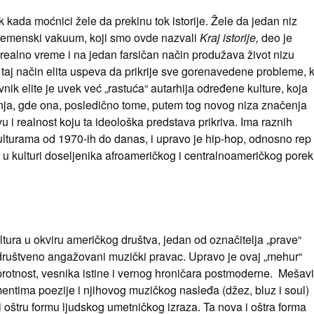
 kada moćnici žele da prekinu tok istorije. Žele da jedan niz
 vremenski vakuum, koji smo ovde nazvali
Kraj istorije,
deo je
 realno vreme i na jedan farsičan način produžava život nizu
taj način elita uspeva da prikrije sve gorenavedene probleme, k
ivnik elite je uvek već „rastuća“ autarhija određene kulture, koja
ja, gde ona, posledično tome, putem tog novog niza značenja
vu i realnost koju ta ideološka predstava prikriva. Ima raznih
ulturama od 1970-ih do danas, i upravo je hip-hop, odnosno rep
o u kulturi doseljenika afroameričkog i centralnoameričkog porek
ltura u okviru američkog društva, jedan od označitelja „prave“
o društveno angažovani muzički pravac. Upravo je ovaj „mehur“
protnost, vesnika istine i vernog hroničara postmoderne. Mešav
entima poezije i njihovog muzičkog nasleđa (džez, bluz i soul)
i oštru formu ljudskog umetničkog izraza. Ta nova i oštra forma