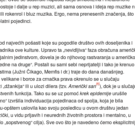
 postoje i dalje u rep muzici, ali sama osnova i ideja rep muzike n
ajili rokenrol i bluz muzika. Ergo, nema prenesenih značenja, što 
latni pojedinci.
od najvećih pošasti koje su pogodile društvo ovih doseljenika i
padnika ove kulture. Upravo ta „nevidljiva“ faza obračuna američ
jalnim jedinstvom, dovela je do njihovog rastvaranja u američk
„jedne na druge“. Postali su sami sebi neprijatelji i tako je krenuo
stima (Južni Čikago, Memfis i dr.) traje do dana današnjeg.
a velikane i borce za crnačka prava okrenulo se u slučaju
[6]
 „džankija“ ili u ulozi dilera (tzv.
Američki san
), dok je u slučaj
uštvenih funkcija. Tako su se uz pomoć
krek epidemije
urušile
o“ izvršila individuacija pojedinaca od spolja, koja je bila
e u-opštem uslovila kao svoju posledicu u ovom društvu jedan
ički, u vidu prljavih i neurednih životnih prostora i mentalno, u
do „sopstvenog“ cilja). Sve ovo što je navedeno ćemo eksplicitni