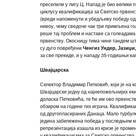
преселили у лигу Ц. Напад је био велики
циклусу квалификација за Светско првенст
(вреди напоменути и убедљиву победу од 
нивоу, чему сведоче чак три примљена гол
реше тај проблем и наставе са голеадама 
првенству. Окосницу тима чине тандем 
су дуго повређени
Ченгиз Ундер,
Јазиџи
за све прекиде, и у нападу 35-годишњи ка
Швајцарска
Селектор Владимир Петковић, који је на к
Швајцарске једну од најнепожељнијих екип
доласка Петковића, те ће им ово првенст
обзиром на године тих играча. Квалификац
од другопласираних Данаца. Мало турбулен
једина забележена победа у последњем ко
репрезентација изашла из кризе је проме
у квалификацијама за Светско првенство. 