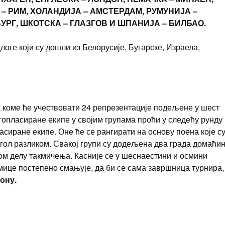
– РИМ, ХОЛАНДИЈА – АМСТЕРДАМ, РУМУНИЈА –
УРГ, ШКОТСКА – ГЛАЗГОВ И ШПАНИЈА – БИЛБАО.
ге који су дошли из Белорусије, Бугарске, Израела,
а коме ће учествовати 24 репрезентације подељене у шест
угопласиране екипе у својим групама проћи у следећу рунду
сиране екипе. Оне ће се рангирати на основу поена које с
 гол разликом. Свакој групи су додељена два града домаћи
вом делу такмичења. Касније се у шеснаестини и осмини
кмице постепено смањује, да би се сама завршница турнира,
ону.