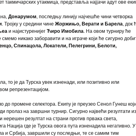
т такмичарских утакмица, представља најјачи адут ове еки
ана,
Донарумом
, последњу линију најчешће чини четворка
и
. Тројку у средини чине
Жоржињо, Верати и Барела
, док 
њеа
и најистуренијег
Ћиро Имобила
. На овом турниру ће
е смемо никако заборавити и на играче који ће сигурно доби
енцо, Спинацола, Локатели, Пелегрини, Белоти,
ла, то је да Турска увек изненади, или позитивно или
овом репрезентацијом.
ло до промене селектора. Екипу је преузео Сенол Гунеш кој
беди пролаз на завршни турнир. Сигурно највећи резултати и
и нерешен резултат на страни против првака света,
га Нација где је Турска овога пута изненадила негативно. У
ала и Србија, завршили су последњи, те се самим тим