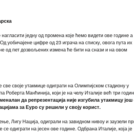
арска
 нагласити једну од промена које ћемо видети ове године а
 Од уобичајене цифре од 23 играча на списку, овога пута их
оне од пет дозвољених измена ће бити на снази и на овом
ће све своје утакмице одиграти на Олимпијском стадиону у
па Роберта Манћинија, који је на челу Италије већ три годин
еналан да репрезентација није изгубила утакмицу још
цијама за Еуро су решили у своју корист.
ење, Лигу Нација, одиграли на завидном нивоу и заузели п
ће се одиграти на јесен ове године. Одбрана Италије, која је