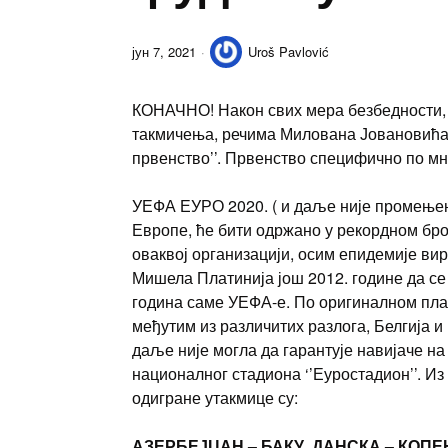
јун 7, 2021
Uroš Pavlović
КОНАЧНО! Након свих мера безбедности, 
такмичења, речима Милована Јовановића:
првенство’’. Првенство специфично по мн
УЕФА ЕУРО 2020. ( и даље није промењен
Европе, ће бити одржано у рекордном бро
оваквој организацији, осим епидемије ви
Мишела Платинија још 2012. године да се 
година саме УЕФА-е. По оригиналном плану
међутим из различитих разлога, Белгија и
даље није могла да гарантује навијаче на
националног стадиона ‘’Еуростадион’’. Из
одигране утакмице су:
АЗЕРБЕЈЏАН – БАКУ, ДАНСКА – КОПЕ