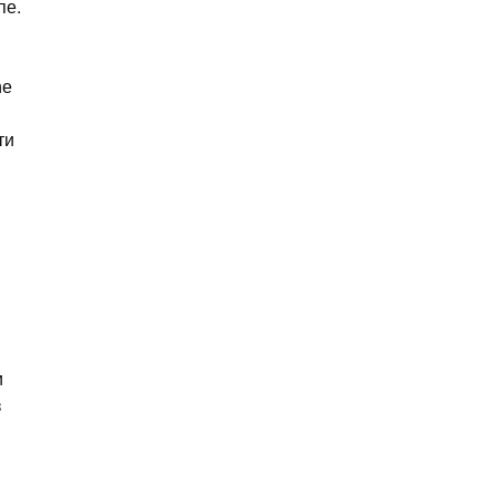
пе.
ће
ти
и
з