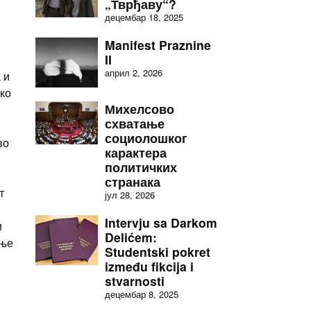
„Тврђаву“?
децембар 18, 2025
Manifest Praznine
II
април 2, 2026
 и
ко
Михелсово
схватање
социолошког
во
карактера
политичких
странака
т
јул 28, 2026
Intervju sa Darkom
и
Delićem:
дње
Studentski pokret
između fikcija i
stvarnosti
децембар 8, 2025