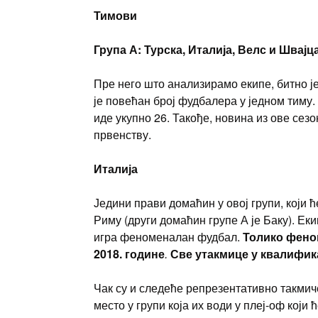
Тимови
Група А: Турска, Италија, Велс и Швајц
Пре него што анализирамо екипе, битно је
је повећан број фудбалера у једном тиму.
иде укупно 26. Такође, новина из ове сез
првенству.
Италија
Једини прави домаћин у овој групи, који 
Риму (други домаћин групе А је Баку). Еки
игра феноменалан фудбал.
Толико феном
2018. године
.
Све утакмице у квалифика
Чак су и следеће репрезентативно такмич
место у групи која их води у плеј-оф који 