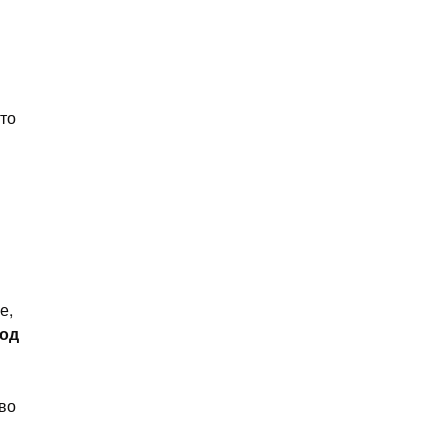
 то
е,
 од
рво