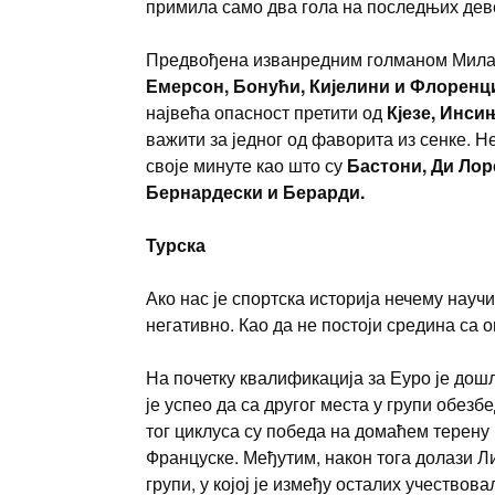
примила само два гола на последњих деве
Предвођена изванредним голманом Мил
Емерсон, Бонући, Кијелини и Флоренц
највећа опасност претити од
Кјезе, Инси
важити за једног од фаворита из сенке. Н
своје минуте као што су
Бастони, Ди Лор
Бернардески и Берарди.
Турска
Ако нас је спортска историја нечему научи
негативно. Као да не постоји средина са 
На почетку квалификација за Еуро је дош
је успео да са другог места у групи обез
тог циклуса су победа на домаћем терену 
Француске. Међутим, након тога долази Ли
групи, у којој је између осталих учествов