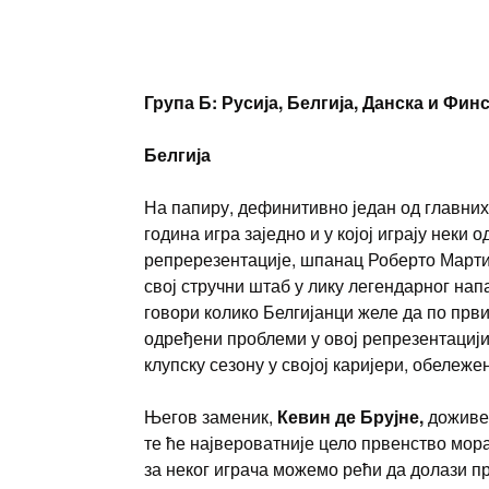
Група Б: Русија, Белгија, Данска и Фин
Белгија
На папиру, дефинитивно један од главних
година игра заједно и у којој играју неки
репререзентације, шпанац Роберто Мартине
свој стручни штаб у лику легендарног на
говори колико Белгијанци желе да по први
одређени проблеми у овој репрезентацији
клупску сезону у својој каријери, обеле
Његов заменик,
Кевин де Брујне,
доживе
те ће највероватније цело првенство мора
за неког играча можемо рећи да долази п