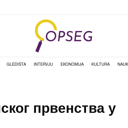
GLEDIŠTA
INTERVJU
EKONOMIJA
KULTURA
NAU
ског првенства у