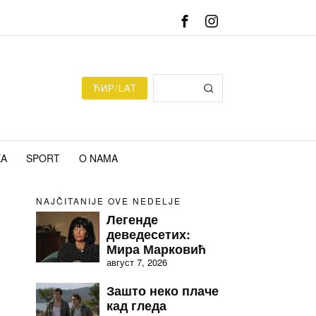
ЋИР/LAT
KA
SPORT
O NAMA
NAJČITANIJE OVE NEDELJE
Легенде
деведесетих:
Мира Марковић
август 7, 2026
Зашто неко плаче
кад гледа