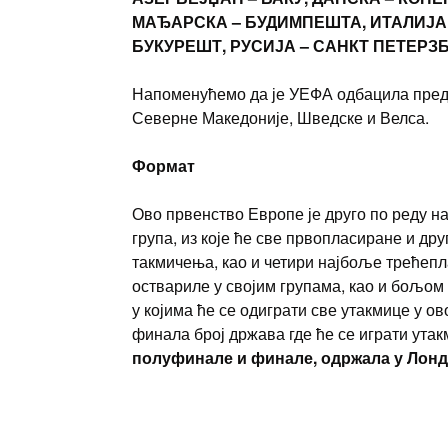
МАЂАРСКА – БУДИМПЕШТА, ИТАЛИЈА 
БУКУРЕШТ, РУСИЈА – САНКТ ПЕТЕРЗБ
Напоменућемо да је УЕФА одбацила предло
Северне Македоније, Шведске и Велса.
Формат
Ово првенство Европе је друго по реду н
група, из које ће све првопласиране и др
такмичења, као и четири најбоље трећепла
оствариле у својим групама, као и бољом
у којима ће се одиграти све утакмице у о
финала број држава где ће се играти ута
полуфинале и финале, одржала у Лонд