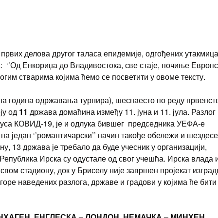
првих делова другог таласа епидемије, одгођених утакмица
 ‘’Од Енкориџа до Владивостока, све стаје, почиње Европс
огим стварима којима ћемо се посветити у овоме тексту.
а година одржавања турнира), шеснаесто по реду првенст
ју од
11
држава домаћина између 11. јуна и 11. јула. Разлог
руса КОВИД-19, је и одлука бившег председника УЕФА-е
на један ‘’романтичарски’’ начин такође обележи и шездесе
, 13 држава је требало да буде учесник у организацији,
 Република Ирска су одустале од свог учешћа. Ирска влада 
 свом стадиону, док у Бриселу није завршен пројекат изгра
 горе наведених разлога, државе и градови у којима ће бити
НХАГЕН, ЕНГЛЕСКА – ЛОНДОН, НЕМАЧКА – МИНХЕН,