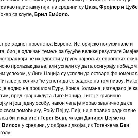
гез
као најистакнутији, на средини су
Џака, Фројлер и Цуб
џокер са клупе,
Брил Емболо.
 претходног првенства Европе. Историјско полуфинале и
та, био је одличан темељ за будуће велике резултате Змаје
скорак који ће их одвести у групу најбољих европских екип
исио пролазак даље, али успели су да га осигурају победом
им успехом, у Лиги Нација су успели да остваре феноменал
 Питање је колико ће успети да се задрже на том нивоу. Нако
их је водио на прошлом Еуру, Криса Колмана, изгледало је к
им, пред крај циклуса Лиге Нација, Гигс је кривично
ку и још једну особу, након чега је морао званично да се
то свом помоћнику, Робу Пејџу. Пејџ није правио радикалне
елса бити капитен
Герет Бејл,
млади
Данијел Џејмс
из
и Вилсон
у средини, у одбрани двојац из Тотенхема
Бен
 голу.