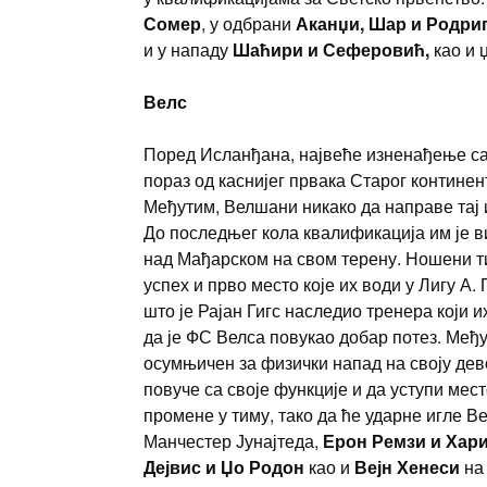
Сомер
, у одбрани
Аканџи, Шар и Родри
и у нападу
Шаћири и Сеферовић,
као и 
Велс
Поред Исланђана, највеће изненађење са
пораз од каснијег првака Старог континен
Међутим, Велшани никако да направе тај и
До последњег кола квалификација им је в
над Мађарском на свом терену. Ношени т
успех и прво место које их води у Лигу А.
што је Рајан Гигс наследио тренера који 
да је ФС Велса повукао добар потез. Међут
осумњичен за физички напад на своју девој
повуче са своје функције и да уступи мес
промене у тиму, тако да ће ударне игле В
Манчестер Јунајтеда,
Ерон Ремзи и Хар
Дејвис и Џо Родон
као и
Вејн Хенеси
на