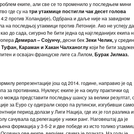
 проблем екипе, али све се то променило у последњем мини
во где су на
три утакмице постигли чак десет голова
4:2 против Холандије)
.
Одбрана и даље није на завидном
а на последњој утакмици против Летоније. Ако не успеју да
као до сада, сигурно ће бити једна од најгледанијих екипа 
штопера
Демирал – Сојунчу,
десни бек
Зеки Челик,
у среди
, Туфан, Караман и Хакан Чалханоглу
који ће бити задуже
питен и освајач француске лиге са Лилом,
Бурак Јилмаз.
ормилу репрезентације још од 2014. године, направио је од
а за противника. Нуклеус екипе је на окупу практички од
во можда представити последњу шансу за велики резултат, 
ије за Еуро су одиграли скоро па рутински, изгубивши само
тнији период долази у Лиги Нација, где их је гол разлика и
лу сачувала од релегације у нижи ранг. Наговештај да је
њена формација у 3-5-2 и две победе из исто толико утакми
Осовина ове екипе, верујем, свима је позната. На голу је