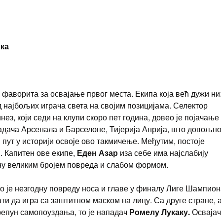
ска
 фаворита за освајање првог места. Екипа која већ дужи ни
 од најбољих играча света на својим позицијама. Селектор
з, који седи на клупи скоро пет година, довео је појачање
падача Арсенала и Барселоне, Тијерија Анрија, што довољн
 пут у историји освоје ово такмичење. Међутим, постоје
. Капитен ове екипе,
Еден Азар
иза себе има најслабију
жену великим бројем повреда и слабом формом.
о је незгодну повреду носа и главе у финалу Лиге Шампион
ти да игра са заштитном маском на лицу. Са друге стране, 
репун самопоуздања, то је нападач
Ромелу Лукаку.
Освајач