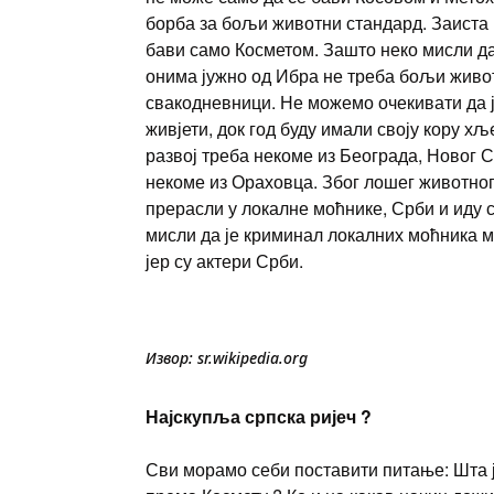
борба за бољи животни стандард. Заиста и
бави само Косметом. Зашто неко мисли д
онима јужно од Ибра не треба бољи живо
свакодневници. Не можемо очекивати да је
живјети, док год буду имали своју кору х
развој треба некоме из Београда, Новог С
некоме из Ораховца. Због лошег животног
прерасли у локалне моћнике, Срби и иду 
мисли да је криминал локалних моћника м
јер су актери Срби.
Извор: sr.wikipedia.org
Најскупља српска ријеч ?
Сви морамо себи поставити питање: Шта је