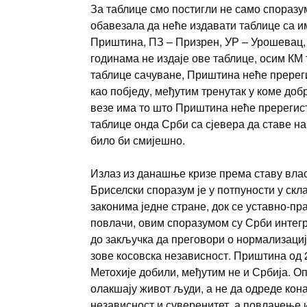
За таблице смо постигли не само споразум
обавезала да неће издавати таблице са и
Приштина, ПЗ – Призрен, УР – Урошевац, 
годинама не издаје ове таблице, осим КМ
таблице сачуване, Приштина неће пререги
као побједу, међутим тренутак у коме доб
везе има то што Приштина неће пререгист
таблице онда Срби са сјевера да ставе на 
било би смијешно.
Излаз из данашње кризе према ставу вла
Бриселски споразум је у потпуности у скла
законима једне стране, док се уставно-п
повлачи, овим споразумом су Срби интегр
до закључка да преговори о нормализациј
зове косовска независност. Приштина од 2
Метохије добили, међутим не и Србија. Оп
олакшају живот људи, а не да одреде кона
независност и суверенитет, а повлачење 