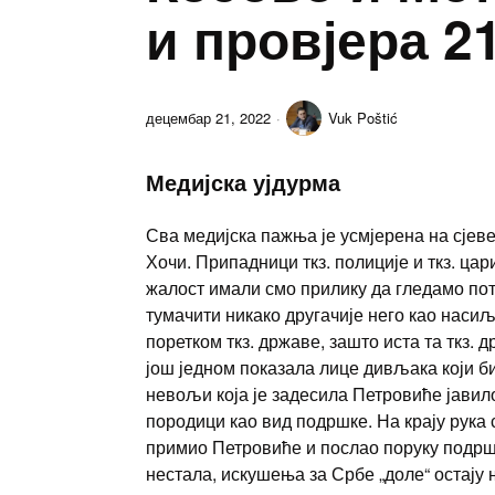
и провјера 21
децембар 21, 2022
Vuk Poštić
Медијска ујдурма
Сва медијска пажња је усмјерена на сјевер
Хочи. Припадници ткз. полиције и ткз. ца
жалост имали смо прилику да гледамо пот
тумачити никако другачије него као насиљ
поретком ткз. државе, зашто иста та ткз.
још једном показала лице дивљака који би
невољи која је задесила Петровиће јавил
породици као вид подршке. На крају рука 
примио Петровиће и послао поруку подрш
нестала, искушења за Србе „доле“ остају