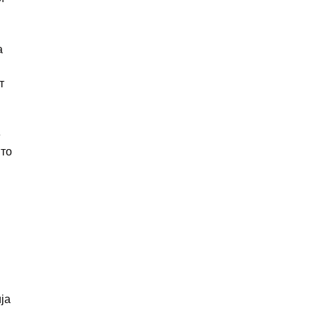
а
т
е
што
ја