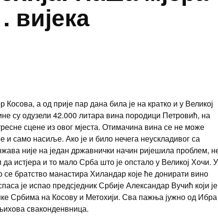
. вијека
 Косова, а од прије пар дана била је на кратко и у Великој
рине су одузели 42.000 литара вина породици Петровић, на
ресне сцене из овог мјеста. Отимачина вина се не може
е и само насиље. Ако је и било нечега неускладивог са
 држава није на један државнички начин ријешила проблем, н
 да истјера и то мало Срба што је опстало у Великој Хочи. У
о се братство манастира Хиландар које ће донирати вино
спаса је испао предсједник Србије Александар Вучић који је
ке Србима на Косову и Метохији. Сва пажња јужно од Ибра 
 њихова сваконденвница.