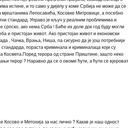
ма истине, и то само у дијелу у коме Србија не може да се
а мјештанима Лепосавића, Косовке Митровице, а посебно
тни стандард. Управо је кључ у реалним проблемима и
 српско, ако нема Срба ! Биће их доле док год буду могли
љеба и пристојан живот. Ако пристојан живот и економски
ада , Чачка, Врања, Ниша, па сигурно да је још потребнији
 стандарда, пораста криминала и криминалаца који су
са Космета.Поред терора од стране Приштине, зашто неко
ањи терор ? Наравно да се о овоме ћути, а ћути се вјерова
 Косово и Метохија за нас лично ? Какав је наш одност