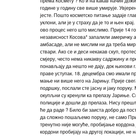
према Космету ? Ко и на какав начин дож
године у годину све више умирује. Увјерен
јесте. Пошто косметско питање задаје гла
уклони, али је у страху да је то и њен кра
ово процес него што мислимо. Прије 14 г
независност Косова* запалили америчку а
амбасаде, али не мислим ни да треба мир
ствари. Ако се и деси некакав скуп, проте
смјеру, често нема никакву садржину и п
понављају да нешто не дају, док њихови 
праве уступак. 18. децембра смо имали п
мање ни више него на Јарињу. Прије свега
подршку, послали сте јасну и јаку поруку
окупљни су кренули ка прелазу Јариње. С
полиције и дошли до прелаза. Нису прешли
ће да раде ? Било би заиста добро да пос
да сложно пошаљемо поруку, не само Приш
тренутно није могуће, пробијање кордона
кордони пробијају на другој локацији, не 