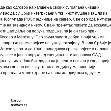
аде као одговор на хапшења својих суграђана бивших
у вас да су Срби интегрисани у ткз. институције изашли из
та због упада РОСУ јединице на сјевер. Све ово одаје утиса
т је на завидном нивоу. Сваки тренутак пријети да ескалаци
 отишао даље од порука подршке, па је он тако први
 Косово и Метохију. Ово звучи заиста добро, прија ушима.
овратка српске војске на јужну покрајину. Влада Србије ј
Метохију врати до 1000 припадника српске војске и полиције
чула се и јасна порука од специјалног изасланика САД
јало ушима. Још бих додао да је нешто слично у своје вриј
утим све ово није зауставило медијску машинерију
да преплави мале екране са овом историјском одлуком
Извор:
politika.rs