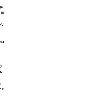
је
 је
ну
гом
ју
а,
а
е и