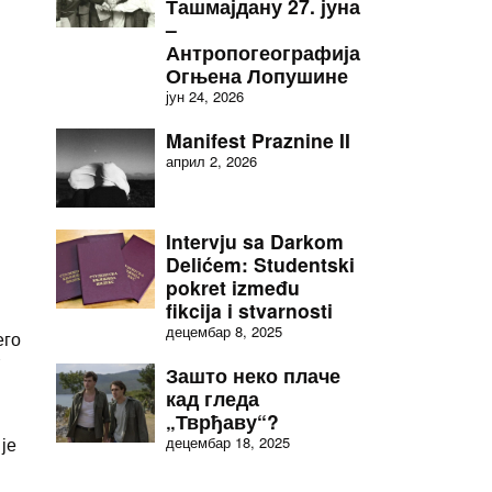
Ташмајдану 27. јуна
–
Антропогеографија
Огњена Лопушине
јун 24, 2026
Manifest Praznine II
април 2, 2026
Intervju sa Darkom
Delićem: Studentski
pokret između
fikcija i stvarnosti
децембар 8, 2025
его
Зашто неко плаче
кад гледа
„Тврђаву“?
је
децембар 18, 2025