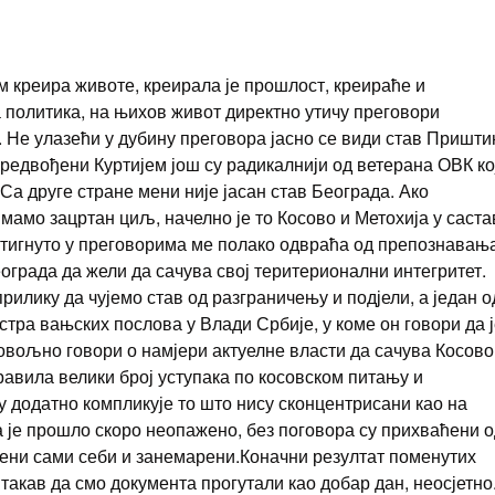
ам креира животе, креирала је прошлост, креираће и
 политика, на њихов живот директно утичу преговори
. Не улазећи у дубину преговора јасно се види став Пришти
предвођени Куртијем још су радикалнији од ветерана ОВК ко
 Са друге стране мени није јасан став Београда. Ако
мамо зацртан циљ, начелно је то Косово и Метохија у саста
стигнуто у преговорима ме полако одвраћа од препознавањ
града да жели да сачува свој теритерионални интегритет.
рилику да чујемо став од разграничењу и подјели, а један о
ра вањских послова у Влади Србије, у коме он говори да ј
довољно говори о намјери актуелне власти да сачува Косово
правила велики број уступака по косовском питању и
у додатно компликује то што нису сконцентрисани као на
а је прошло скоро неопажено, без поговора су прихваћени 
тени сами себи и занемарени.Коначни резултат поменутих
 такав да смо документа прогутали као добар дан, неосјетно