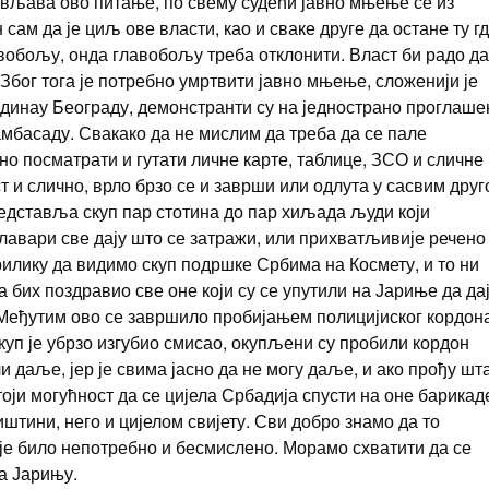
ивљава ово питање, по свему судећи јавно мњење се из
 сам да је циљ ове власти, као и сваке друге да остане ту гд
вобољу, онда главобољу треба отклонити. Власт би радо да
ј. Због тога је потребно умртвити јавно мњење, сложенији је
одинау Београду, демонстранти су на једнострано проглаше
мбасаду. Свакако да не мислим да треба да се пале
но посматрати и гутати личне карте, таблице, ЗСО и сличне
ст и слично, врло брзо се и заврши или одлута у сасвим дру
редставља скуп пар стотина до пар хиљада људи који
главари све дају што се затражи, или прихватљивије речено
рилику да видимо скуп подршке Србима на Космету, и то ни
 бих поздравио све оне који су се упутили на Јариње да да
. Међутим ово се завршило пробијањем полицијиског кордон
куп је убрзо изгубио смисао, окупљени су пробили кордон
 даље, јер је свима јасно да не могу даље, и ако прођу шт
тоји могућност да се цијела Србадија спусти на оне барикад
тини, него и цијелом свијету. Сви добро знамо да то
 је било непотребно и бесмислено. Морамо схватити да се
на Јарињу.