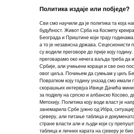
Политика издаје или побједе?
Сви смо научили да је политика та која н
будућност. Живот Срба на Космету креира
Београда и Приштине који трају годинама
а то је независна држава. Сецесионисти 
су водили преговоре до прије коју годину.
преговарамо око нечега ваљда треба да и
Србије, али учињени кораци и све оно по
овог циља. Почињем да сумњам у циљ Бео
Повратком коју годину уназад смо имали п
скорашњих интервјуа Ивице Дачића минист
за подјелу на српско и албанско Косово, 
Метохију. Политика коју води власт је на
занемарила Србе јужно од Ибра, ситуациј
сјеверу, али питање таблица и докуменат
стране власти али и људи који су препуш
таблица и личних карата на сјеверу је био