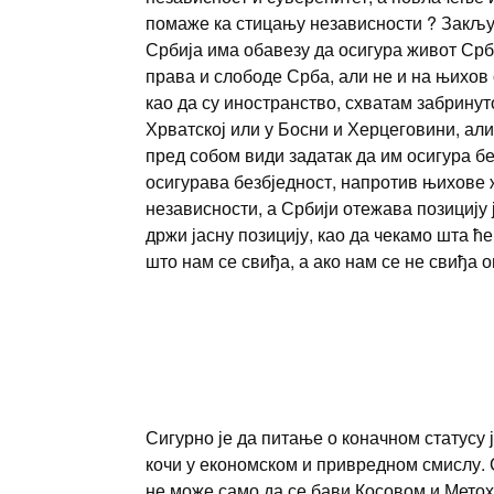
помаже ка стицању независности ? Закључ
Србија има обавезу да осигура живот Срба
права и слободе Срба, али не и на њихов
као да су иностранство, схватам забрину
Хрватској или у Босни и Херцеговини, али
пред собом види задатак да им осигура бе
осигурава безбједност, напротив њихове
независности, а Србији отежава позицију 
држи јасну позицију, као да чекамо шта ћ
што нам се свиђа, а ако нам се не свиђа 
Сигурно је да питање о коначном статусу 
кочи у економском и привредном смислу. 
не може само да се бави Косовом и Метох