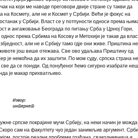
ак на који ме наводе преговори двије стране су такви да
 на Космету, али не и Космет у Србији. Већи је фокус на
 останак у Србији. Власт се у потпуности односи према њим
тост и ангажовање Београда по питању Срба у Црној Гори,
 однос према Србима на Косову и Метохији је такав да влас
збједност, али не и Србију тамо гдје они живе. Приштина не
 животе још више отежава. Све ово удаљава Приштину од
јер је немоћна да их заштити. По мом суду, српска страна н
е све да се понуди. Од понуђеног ћемо сигурно изабрати не
онда је макар прихватљиво.
Извор:
интернет
јужне српске покрајине мучи Србију, на неки начин је можда
Скоро сам на факултету чуо један занимљив аргумент. Срби
ијом, постоје реални проблеми грађана, свакодневница и