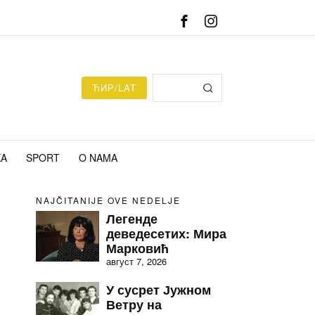
ЋИР/LAT
KA
SPORT
O NAMA
NAJČITANIJE OVE NEDELJE
Легенде
деведесетих: Мира
Марковић
август 7, 2026
У сусрет Јужном
Ветру на