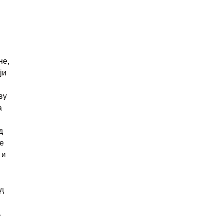
не,
ји
ву
а
д
е
 и
од
.