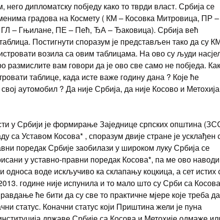
, него дипломатску побједу како то тврди власт. Србија се
менима градова на Космету ( КМ – Косовка Митровица, ПР –
ГЛ – Гњилане, ПЕ – Пећ, ЂА – Ђаковица). Србија већ
 таблица. Постигнути споразум је представљен тако да су К
стровати возила са овим таблицама. На ово су људи насје
ро размислите вам говори да је ово све само не побједа. Ка
ровати таблице, када исте важе годину дана ? Које ће
свој аутомобил ? Да није Србија, да није Косово и Метохија
сти у Србији је формирање Заједнице српских општина (ЗСО
ду са Уставом Косова* , споразум двије стране је усклађен 
равни поредак Србије заобилази у широком луку Србија се
исани у уставно-правни поредак Косова*, па ме ово наводи
и односа воде искључиво ка склапању коцкица, а сет истих 
013. године није испунила и то мало што су Срби са Косова
равдање ће бити да су све то практичне мјере које треба да
чни статус. Коначни статус који Приштина жели је пуна
институција државе Србије са Косова и Метохије одмаже ил