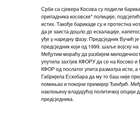
Срби са сјевера Косова су подигли барик
припадника косовске* полиције, подсјетић
истих. Такође барикаде су и протестна но
да је заиста дошло до ескалације, напетос
уђе у наредну фазу. Предсједник Вучић је
предсједник који од 1999. шаље војску на
Међутим мораћу да разбијем мелодичност п
упутила захтјев КФОРУ да се на Косово и 
КФОР од послатог упита разматра исти, а 
Габријела Ескобара да му то баш није при
помињао и покојни премијер Ђинђић. Међ
наклоњену владајућој политичкој опцији 
предсједника.