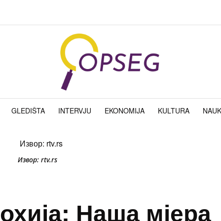
GLEDIŠTA
INTERVJU
EKONOMIJA
KULTURA
NAU
Извор: rtv.rs
охија: Наша мјера