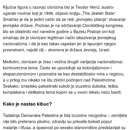
Ključna figura u razvoju cionizma bio je Teodor Hercl, austro-
ugarski novinar koji je 1896. objavio knjigu „The Jewish State“.
Smatrao je da je jedini način da se reši „jevrejsko pitanje“ stvaranje
jevrejske države. Pozivao je na održavanje Cionističkog kongresa,
što se obistinilo već naredne godine u Bazelu.Postoje oni koji
smatraju da je cionizam legitiman način iskazivanja jevrejskog
nacionalizma, i da je kao takav uspešan jer je ispunjen njegov
prvenstveni, najviši cilj – stvorena je država Jevreja, Izrael.
Međutim, cionizam je (kao i većina drugih varijacija nacionalizma)
kontroverzna tema. Često se upoređuje sa kolonijalizmom i
ekspanzionizmom i posmatra se kao destabilizator mira u regionu,
a u prilog mu nikako ne idu zločini počinjeni nad Palestincima.
Svakako, izraelsko-palestinski sukob je izuzetno duboka, teška,
kompleksna i delikatna tema kojom se u ovom tekstu neću baviti.
Kako je nastao kibuc?
Tadašnja Osmanska Palestina je bila izuzetno nezgodna – zemljište
nije bilo preterano plodno, zdravlju su prkosile bolesti poput
malarije i tifusa, a opasnost po seosko stanovništvo predstavljali su