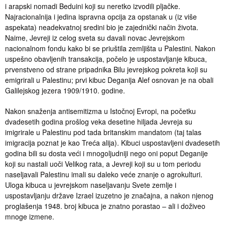
i arapski nomadi Beduini koji su neretko izvodili pljačke.
Najracionalnija i jedina ispravna opcija za opstanak u (iz više
aspekata) neadekvatnoj sredini bio je zajednički način života.
Naime, Jevreji iz celog sveta su davali novac Jevrejskom
nacionalnom fondu kako bi se priuštila zemljišta u Palestini. Nakon
uspešno obavljenih transakcija, počelo je uspostavljanje kibuca,
prvenstveno od strane pripadnika Bilu jevrejskog pokreta koji su
emigrirali u Palestinu; prvi kibuc Deganija Alef osnovan je na obali
Galilejskog jezera 1909/1910. godine.
Nakon snaženja antisemitizma u Istočnoj Evropi, na početku
dvadesetih godina prošlog veka desetine hiljada Jevreja su
imigrirale u Palestinu pod tada britanskim mandatom (taj talas
imigracija poznat je kao Treća alija). Kibuci uspostavljeni dvadesetih
godina bili su dosta veći i mnogoljudniji nego oni poput Deganije
koji su nastali uoči Velikog rata, a Jevreji koji su u tom periodu
naseljavali Palestinu imali su daleko veće znanje o agrokulturi.
Uloga kibuca u jevrejskom naseljavanju Svete zemlje i
uspostavljanju države Izrael izuzetno je značajna, a nakon njenog
proglašenja 1948. broj kibuca je znatno porastao – ali i doživeo
mnoge izmene.