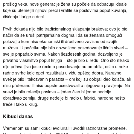
prošlog veka, nove generacije žena su počele da odbacuju ideale
koje su utemeljili njihovi preci i vratile se poslovima poput kuvanja,
čišćenja i brige o deci.
Prvih dekada nije bilo tradicionalnog sklapanja brakova; ovo je bio
način da se uruši patrijarhalna dogma i da se ženama omogući
položaj u kom nisu ekonomski ili društveno zavisne od svojih
muževa. U početku nije bilo dozvoljeno posedovanje ličnih stvari –
sve je pripadalo svima. Nakon šezdesetih godina, dozvoljeno je
privatno vlasništvo poput knjiga – što je bilo u redu. Ono što nikako
nije prihvatljivo jeste recimo posedovanje automobila, osim u neke
radne svrhe koje opet rezultiraju u vidu opšteg dobra. Naravno,
uvek je bilo i takozvanih parazita – oni koji su dobijali deo kolača, ali
nisu preterano ili nisu uopšte učestvovali u njegovom pravljenju. Na
snazi je bila rotacija poslova – jedan član bi jedne nedelje
obrađivao zemlju, druge nedelje bi radio u fabrici, naredne nešto
treće i tako u krug.
Kibuci danas
Vremenom su sami kibuci evoluirali i uvodili raznorazne promene.