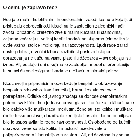
O čemu je zapravo reč?
Reč je o malim kolektivnim, intencionalnim zajednicama u koje ljudi
pristupaju dobrovoljno.U kibucima je zastupljen zajednički način
života; pripadnici pretežno žive u malim kućama ili stanovima,
zajedno večeraju u velikoj kantini sedeći na klupama (simbolika je
ovde važna; stolice impliciraju na razdvojenost). Ljudi rade zarad
opšteg dobra, u većini kibuca različitost poslova i stepen
obrazovanja ne utiču na visinu plate iliti džeparca – svi dobijaju isti
iznos. Ali, postoje i oni u kojima je zastupljen model diferencijacije i
tu su svi članovi osigurani kada je u pitanju minimalni prihod.
Kibuc svojim pripadnicima obezbeđuje besplatno obrazovanje i
besplatno zdravstvo, kao i smeštaj, hranu i ostale osnovne
potrepštine. Odluke od javnog značaja se donose demokratskim
putem, svaki član ima jednako pravo glasa.U početku, u kibucima je
bilo daleko više muškaraca; međutim, žene su isto koliko i muškarci
radile teške poslove, obrađivale zemljište i ostalo. Jedan od ciljeva
bilo je uspostavljanje rodne ravnopravnosti. Oslobođene od kućnih
obaveza, žene su isto koliko i muškarci učestvovale u
poljoprivrednom i industrijskom sektoru. Ali, od šezdesetih godina