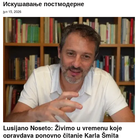
Искушавање постмодерне
јул 15, 2026
Lusijano Noseto: Živimo u vremenu koje
opravdava ponovno čitanje Karla Šmita