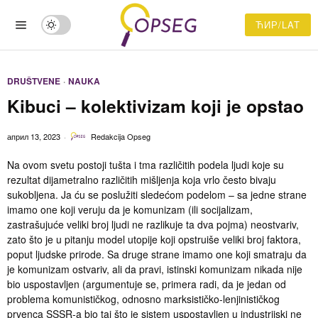
ЋИР/LAT
DRUŠTVENE
·
NAUKA
Kibuci – kolektivizam koji je opstao
април 13, 2023
Redakcija Opseg
Na ovom svetu postoji tušta i tma različitih podela ljudi koje su
rezultat dijametralno različitih mišljenja koja vrlo često bivaju
sukobljena. Ja ću se poslužiti sledećom podelom – sa jedne strane
imamo one koji veruju da je komunizam (ili socijalizam,
zastrašujuće veliki broj ljudi ne razlikuje ta dva pojma) neostvariv,
zato što je u pitanju model utopije koji opstruiše veliki broj faktora,
poput ljudske prirode. Sa druge strane imamo one koji smatraju da
je komunizam ostvariv, ali da pravi, istinski komunizam nikada nije
bio uspostavljen (argumentuje se, primera radi, da je jedan od
problema komunističkog, odnosno marksističko-lenjinističkog
prvenca SSSR-a bio taj što je sistem uspostavljen u industrijski ne