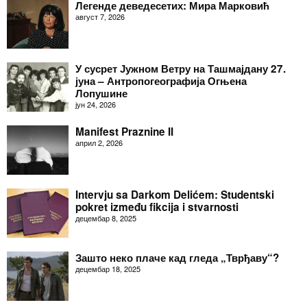
Легенде деведесетих: Мира Марковић
август 7, 2026
У сусрет Јужном Ветру на Ташмајдану 27.
јуна – Антропогеографија Огњена
Лопушине
јун 24, 2026
Manifest Praznine II
април 2, 2026
Intervju sa Darkom Delićem: Studentski
pokret između fikcija i stvarnosti
децембар 8, 2025
Зашто неко плаче кад гледа „Тврђаву“?
децембар 18, 2025