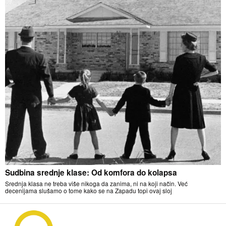
Sudbina srednje klase: Od komfora do kolapsa
Srednja klasa ne treba više nikoga da zanima, ni na koji način. Već
decenijama slušamo o tome kako se na Zapadu topi ovaj sloj