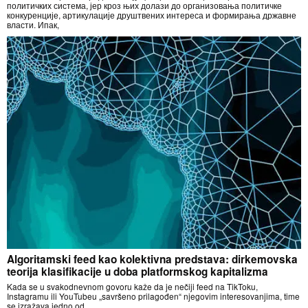
политичких система, јер кроз њих долази до организовања политичке
конкуренције, артикулације друштвених интереса и формирања државне
власти. Ипак,
Algoritamski feed kao kolektivna predstava: dirkemovska
teorija klasifikacije u doba platformskog kapitalizma
Kada se u svakodnevnom govoru kaže da je nečiji feed na TikToku,
Instagramu ili YouTubeu „savršeno prilagođen“ njegovim interesovanjima, time
se izražava jedno od