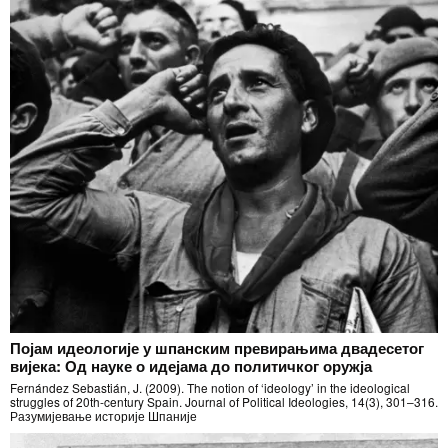
Појам идеологије у шпанским превирањима двадесетог
вијека: Од науке о идејама до политичког оружја
Fernández Sebastián, J. (2009). The notion of ‘ideology’ in the ideological
struggles of 20th-century Spain. Journal of Political Ideologies, 14(3), 301–316.
Разумијевање историје Шпаније