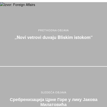
PRETHODNA OBJAVA
„Novi vetrovi duvaju Bliskim istokom“
SLEDEĆA OBJAVA
Сребренизација Црне Горе у лику Јакова
Милатовића