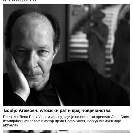
Ђорђо Агамбен: Атомски рат и крај човјечанства
Превела: Лена Блох У овом чланку, који је на енглески превела Лена Блох,
италијански филозоф и аутор дјела Homo Sacer, Ђорђо Агамбен даје
актуелан