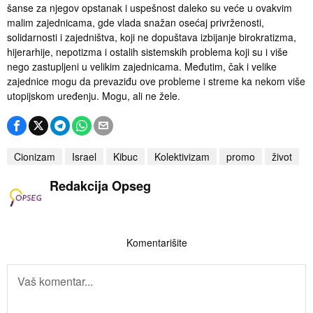
šanse za njegov opstanak i uspešnost daleko su veće u ovakvim
malim zajednicama, gde vlada snažan osećaj privrženosti,
solidarnosti i zajedništva, koji ne dopuštava izbijanje birokratizma,
hijerarhije, nepotizma i ostalih sistemskih problema koji su i više
nego zastupljeni u velikim zajednicama. Međutim, čak i velike
zajednice mogu da prevaziđu ove probleme i streme ka nekom više
utopijskom uređenju. Mogu, ali ne žele.
Cionizam
Israel
Kibuc
Kolektivizam
promo
život
Redakcija Opseg
Komentarišite