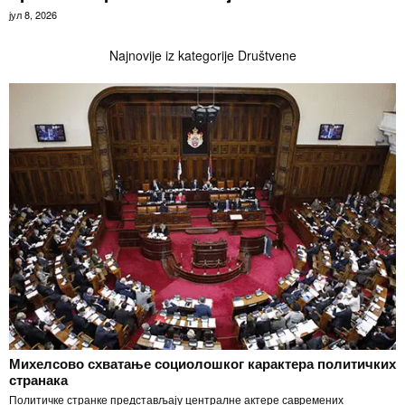
јул 8, 2026
Najnovije iz kategorije Društvene
Михелсово схватање социолошког карактера политичких
странака
Политичке странке представљају централне актере савремених