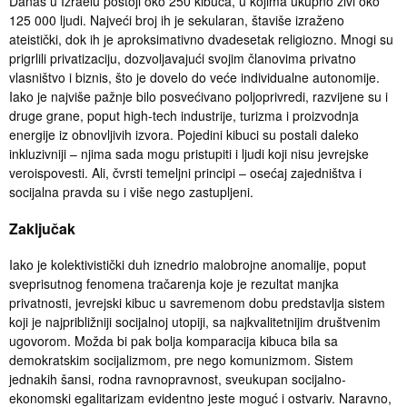
Danas u Izraelu postoji oko 250 kibuca, u kojima ukupno živi oko
125 000 ljudi. Najveći broj ih je sekularan, štaviše izraženo
ateistički, dok ih je aproksimativno dvadesetak religiozno. Mnogi su
prigrlili privatizaciju, dozvoljavajući svojim članovima privatno
vlasništvo i biznis, što je dovelo do veće individualne autonomije.
Iako je najviše pažnje bilo posvećivano poljoprivredi, razvijene su i
druge grane, poput high-tech industrije, turizma i proizvodnja
energije iz obnovljivih izvora. Pojedini kibuci su postali daleko
inkluzivniji – njima sada mogu pristupiti i ljudi koji nisu jevrejske
veroispovesti. Ali, čvrsti temeljni principi – osećaj zajedništva i
socijalna pravda su i više nego zastupljeni.
Zaključak
Iako je kolektivistički duh iznedrio malobrojne anomalije, poput
sveprisutnog fenomena tračarenja koje je rezultat manjka
privatnosti, jevrejski kibuc u savremenom dobu predstavlja sistem
koji je najpribližniji socijalnoj utopiji, sa najkvalitetnijim društvenim
ugovorom. Možda bi pak bolja komparacija kibuca bila sa
demokratskim socijalizmom, pre nego komunizmom. Sistem
jednakih šansi, rodna ravnopravnost, sveukupan socijalno-
ekonomski egalitarizam evidentno jeste moguć i ostvariv. Naravno,