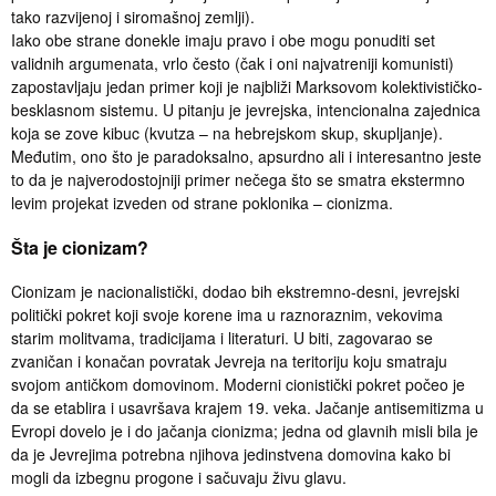
tako razvijenoj i siromašnoj zemlji).
Iako obe strane donekle imaju pravo i obe mogu ponuditi set
validnih argumenata, vrlo često (čak i oni najvatreniji komunisti)
zapostavljaju jedan primer koji je najbliži Marksovom kolektivističko-
besklasnom sistemu. U pitanju je jevrejska, intencionalna zajednica
koja se zove kibuc (kvutza – na hebrejskom skup, skupljanje).
Međutim, ono što je paradoksalno, apsurdno ali i interesantno jeste
to da je najverodostojniji primer nečega što se smatra ekstermno
levim projekat izveden od strane poklonika – cionizma.
Šta je cionizam?
Cionizam je nacionalistički, dodao bih ekstremno-desni, jevrejski
politički pokret koji svoje korene ima u raznoraznim, vekovima
starim molitvama, tradicijama i literaturi. U biti, zagovarao se
zvaničan i konačan povratak Jevreja na teritoriju koju smatraju
svojom antičkom domovinom. Moderni cionistički pokret počeo je
da se etablira i usavršava krajem 19. veka. Jačanje antisemitizma u
Evropi dovelo je i do jačanja cionizma; jedna od glavnih misli bila je
da je Jevrejima potrebna njihova jedinstvena domovina kako bi
mogli da izbegnu progone i sačuvaju živu glavu.