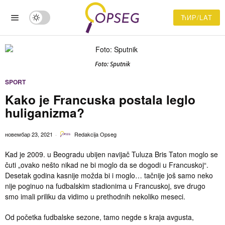
ЋИР/LAT
Foto: Sputnik
SPORT
Kako je Francuska postala leglo
huliganizma?
новембар 23, 2021
Redakcija Opseg
Kad je 2009. u Beogradu ubijen navijač Tuluza Bris Taton moglo se
čuti „ovako nešto nikad ne bi moglo da se dogodi u Francuskoj“.
Desetak godina kasnije možda bi i moglo… tačnije još samo neko
nije poginuo na fudbalskim stadionima u Francuskoj, sve drugo
smo imali priliku da vidimo u prethodnih nekoliko meseci.
Od početka fudbalske sezone, tamo negde s kraja avgusta,