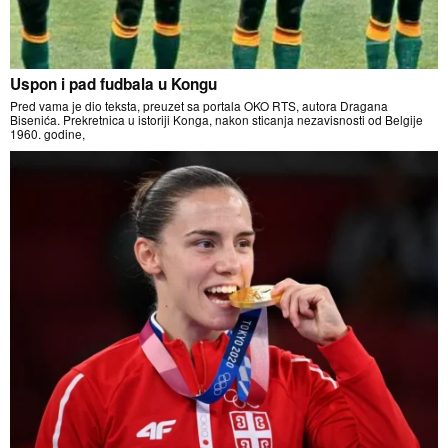
Uspon i pad fudbala u Kongu
Pred vama je dio teksta, preuzet sa portala OKO RTS, autora Dragana
Bisenića. Prekretnica u istoriji Konga, nakon sticanja nezavisnosti od Belgije
1960. godine,