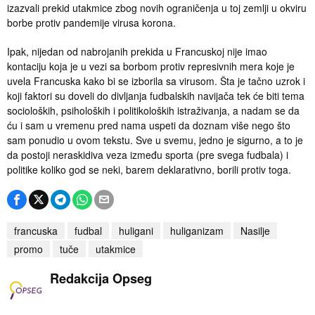
izazvali prekid utakmice zbog novih ograničenja u toj zemlji u okviru
borbe protiv pandemije virusa korona.
Ipak, nijedan od nabrojanih prekida u Francuskoj nije imao
kontaciju koja je u vezi sa borbom protiv represivnih mera koje je
uvela Francuska kako bi se izborila sa virusom. Šta je tačno uzrok i
koji faktori su doveli do divljanja fudbalskih navijača tek će biti tema
socioloških, psiholoških i politikoloških istraživanja, a nadam se da
ću i sam u vremenu pred nama uspeti da doznam više nego što
sam ponudio u ovom tekstu. Sve u svemu, jedno je sigurno, a to je
da postoji neraskidiva veza između sporta (pre svega fudbala) i
politike koliko god se neki, barem deklarativno, borili protiv toga.
francuska
fudbal
huligani
huliganizam
Nasilje
promo
tuče
utakmice
Redakcija Opseg