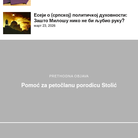
Есеји о (српској) политичкој духовности:
Зашто Милошу нико не би љубио руку?
март 23, 2026
PRETHODNA OBJAVA
Pomoć za petočlanu porodicu Stolić