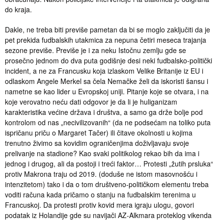
do kraja.
Dakle, ne treba biti previše pametan da bi se moglo zaključiti da je
pet prekida fudbalskih utakmica za nepuna četiri meseca trajanja
sezone previše. Previše je i za neku Istočnu zemlju gde se
prosečno jednom do dva puta godišnje desi neki fudbalsko-politički
incident, a ne za Francusku koja izlaskom Velike Britanije iz EU i
odlaskom Angele Merkel sa čela Nemačke želi da iskoristi šansu i
nametne se kao lider u Evropskoj uniji. Pitanje koje se otvara, i na
koje verovatno neću dati odgovor je da li je huliganizam
karakteristika većine država i društva, a samo ga drže bolje pod
kontrolom od nas „necivilizovanih“ (da ne podsećam na toliko puta
ispričanu priču o Margaret Tačer) ili čitave okolnosti u kojima
trenutno živimo sa kovidim ograničenjima doživljavaju svoje
prelivanje na stadione? Kao svaki politikolog rekao bih da ima i
jednog i drugog, ali da postoji i treći faktor… Protesti „žutih prsluka“
protiv Makrona traju od 2019. (doduše ne istom masovnošću i
intenzitetom) tako i da o tom društveno-političkom elementu treba
voditi računa kada pričamo o stanju na fudbalskim terenima u
Francuskoj. Da protesti protiv kovid mera igraju ulogu, govori
podatak iz Holandije gde su navijači AZ-Alkmara proteklog vikenda