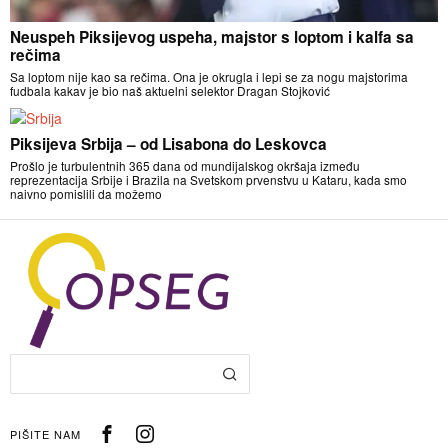
Neuspeh Piksijevog uspeha, majstor s loptom i kalfa sa
rečima
Sa loptom nije kao sa rečima. Ona je okrugla i lepi se za nogu majstorima
fudbala kakav je bio naš aktuelni selektor Dragan Stojković
Piksijeva Srbija – od Lisabona do Leskovca
Prošlo je turbulentnih 365 dana od mundijalskog okršaja između
reprezentacija Srbije i Brazila na Svetskom prvenstvu u Kataru, kada smo
naivno pomislili da možemo
PIŠITE NAM