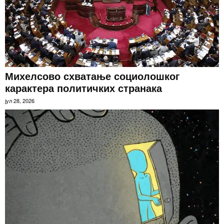
Михелсово схватање социолошког
карактера политичких странака
јул 28, 2026