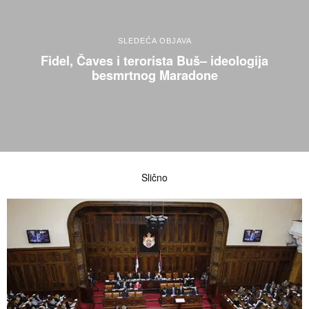
SLEDEĆA OBJAVA
Fidel, Čaves i terorista Buš– ideologija
besmrtnog Maradone
Slično