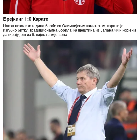
Брејкинг 1:0 Карате
Након неколико година борбе са Олимпијским комитетом, карате је
изгубио битку. Традиционална борилачка вјештина из Јапана чији корјени
датирају још из 6. вијека замјењена