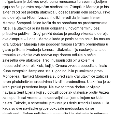
huliganizam je doživeo svoju punu renesansu i u svom najboljem
sjaju se širi po svim najvećim stadionima. Olimpik iz Marseja je bio
akter tri od pet prekida utakmica u dosadašnjem delu sezonu. Prvo
su u derbiju sa Nicom izazvani toliki neredi da je i sam trener
Marseja Sampaoli želeo fizički da se obračuna sa predstavnicima
Nice. Ta utakmica je na kraju odigrana u novom terminu bez
prisustva publike. Drugi prekid došao je prošlog vikenda u derbiju
dva olimpika – Liona i Marseja kada je posle samo nekoliko minuta
igra fudbaler Marseja Paje pogođen flašom i tvrdim predmetima u
glavu prilikom izvođenja kornera. Utakmica nije nastavljena, a do
trenutka završetka ovih redova nije doneta odluka o načinu
završetka ove utakmice. Treći huliganistički pir u kojem je
neposredni akter bio klub, koji je Crvena zvezda pobedila u finalu
Kupa evropskih šampiona 1991. godine, bila je utakmica protiv
Monpeljea. Navijači Monpeljea su pred sam kraj utakmice zatrpali
teren pirotehničkim sredstvima i tvrdim predmetima. Utakmica je uz
kraći prekid privedena kraju. Na sve to treba dodati i divljanje
navijača Sent Etjena koji su odložili početak utakmice protiv Anžea
za nepunih sat vremena nezadovoljni stanjem u kojem se klub
nalazi. Takođe, u septembru prekinut je i derbi između Lansa i Lila
kada su dve navijačke grupe pokušale međusobno da se
obračunaju. Nakon policijske intervencije i ta utakmica je odigrana