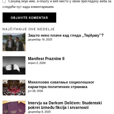
Сачувај моје име, е-пошту и веб место у овом прегледачу веба за
следећи пут када коментаришем.
NAJČITANIJE OVE NEDELJE
Зашто неко плаче кад гледа „Тврђаву“?
децембар 18, 2025
Manifest Praznine II
април 2, 2026
Михелсово схватање социолошког
карактера политичких странака
јул 28, 2026
Intervju sa Darkom Delićem: Studentski
pokret između fikcija i stvarnosti
децембар 8, 2025