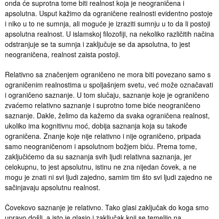
onda će suprotna tome biti realnost koja je neograničena i
apsolutna. Usput kažimo da ograničene realnosti evidentno postoje
i niko u to ne sumnja, ali moguće je izraziti sumnju u to da li postoji
apsolutna realnost. U islamskoj filozofiji, na nekoliko različitih načina
odstranjuje se ta sumnja i zaključuje se da apsolutna, to jest
neograničena, realnost zaista postoji.
Relativno sa značenjem ograničeno ne mora biti povezano samo s
ograničenim realnostima u spoljašnjem svetu, već može označavati
i ograničeno saznanje. U tom slučaju, saznanje koje je ograničeno
zvaćemo relativno saznanje i suprotno tome biće neograničeno
saznanje. Dakle, želimo da kažemo da svaka ograničena realnost,
ukoliko ima kognitivnu moć, dobija saznanja koja su takođe
ograničena. Znanje koje nije relativno i nije ograničeno, pripada
samo neograničenom i apsolutnom božjem biću. Prema tome,
zaključićemo da su saznanja svih ljudi relativna saznanja, jer
celokupnu, to jest apsolutnu, istinu ne zna nijedan čovek, a ne
mogu je znati ni svi ljudi zajedno, samim tim što svi ljudi zajedno ne
sačinjavaju apsolutnu realnost.
Čovekovo saznanje je relativno. Tako glasi zaključak do koga smo
upravo došli, a isto je glasio i zaključak koji se temeljio na