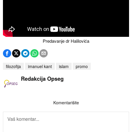
Predavanje dr Halilovića
filozofija
imanuel kant
islam
promo
Redakcija Opseg
Komentarišite