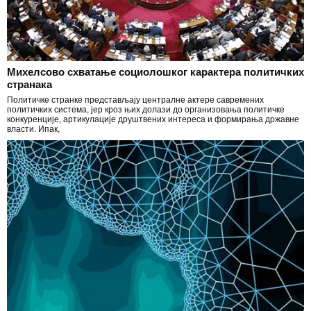
Михелсово схватање социолошког карактера политичких
странака
Политичке странке представљају централне актере савремених
политичких система, јер кроз њих долази до организовања политичке
конкуренције, артикулације друштвених интереса и формирања државне
власти. Ипак,