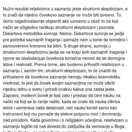
Nužni rezultat relativizma u saznanju jeste strukturni skepticizam, a
to znači da nijedno čovekovo saznanje ne može biti izvesno. To
ćemo najjednostavnije objasniti ako uzmemo u obzir to na koji
način se očigledno razlikuju strukturni skepticizam i poznata
Dekartova metodička sumnja. Naime, Dekartova sumnja se javlja
pre početka saznajnih traganja i pomaže nam u tome da temeljno i
samouvereno krenemo ka istini. S druge strane, sumnja u
strukturnom skepticizmu javlja se na kraju svih saznajnih traganja i
njome se obelodanjuje čovekova konačna nemoć da se domogne
istine i realnosti. Prema tome, ako budemo prihvatili relativizam u
saznanju i, samim tim, strukturni skepticizam, to će značiti da
prihvatamo da čovekova saznanja nemaju nikakvu kosmološku
vrednost, to jest da čovek svojim saznanjima ne može otkriti
nijednu istinu o svetu i prirodi onakvu kakva ona zaista jeste.
Zapravo, moderni čovek je baš zato i prestao da ceni nauku na
način na koji se to ranije radilo, kada se znalo da nauka otkriva
istine i usmerava naše delatnosti, već nauku koristi samo kao
instrument koji mu pomaže da stekne potpunu moć i dominaciju
nad prirodom. Kada govorimo i o religijskim učenjima, relativizam u
saznanju logički će nas dovesti do zaključka da verovanje u Boga,