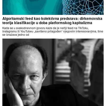
Algoritamski feed kao kolektivna predstava: dirkemovska
teorija klasifikacije u doba platformskog kapitalizma
Kada se u svakodnevnom govoru kaže da je nečiji feed na TikToku,
Instagramu ili YouTubeu „savršeno prilagođen“ njegovim interesovanjima, time
se izražava jedno od