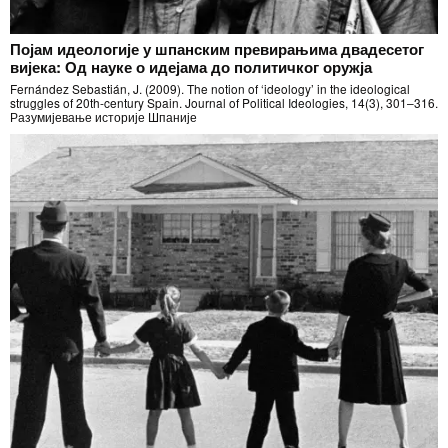
Појам идеологије у шпанским превирањима двадесетог
вијека: Од науке о идејама до политичког оружја
Fernández Sebastián, J. (2009). The notion of ‘ideology’ in the ideological
struggles of 20th-century Spain. Journal of Political Ideologies, 14(3), 301–316.
Разумијевање историје Шпаније