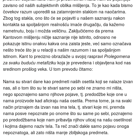
zavisno od naših subjektivnih oblika mišljenja. To je kao kada bismo
čovekov razum uporedili sa zatamnjenim staklom na naočarima.
Zbog tog stakla, ono što će se pojaviti u našem saznanju nakon
kontakta sa spoljašnjom realnošću imaće drugačiju, da kažemo
nametnutu, boju i možda veličinu. Zaključićemo da prema
Kantovom mišljenju ničije saznanje nije istinito, odnosno ne
pokazuje istinu onakvu kakva ona zaista jeste, već samo označava
nešto treće što je u relaciji s našim razumom i sa spoljašnjom
istinom. Kant to precizno obrazlaže u svojoj raspravi
Prolegomena
za svaku buduću metafiziku
koja je prevedena i objavljena kod nas
sredinom prošlog veka. U tom prevodu čitamo:
Nama su stvari dane kao predmeti naših osetila koji se nalaze izvan
nas, ali o tom što su te stvari same po sebi ne znamo mi ništa,
nego spoznajemo samo njihove pojave, tj. predodžbe koje one u
nama proizvode kad aficiraju naša osetila. Prema tome, ja na svaki
način priznajem da izvan nas ima tela, tj. stvari koje mi, premda
nama posve nepoznate po onome što su same po sebi, poznajemo
po predodžbama koje nam pribavlja njihov uticaj na našu osetilnost
i kojima dajemo naziv tela. Ta reč znači dakle samo pojavu onoga
nepoznatoga, ali zato ništa manje zbiljskoga predmeta.