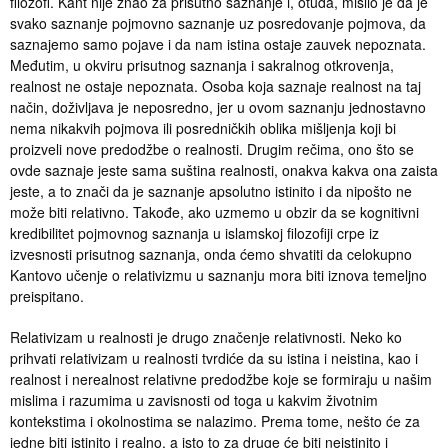
filozofi. Kant nije znao za prisutno saznanje i, otuda, mislio je da je
svako saznanje pojmovno saznanje uz posredovanje pojmova, da
saznajemo samo pojave i da nam istina ostaje zauvek nepoznata.
Međutim, u okviru prisutnog saznanja i sakralnog otkrovenja,
realnost ne ostaje nepoznata. Osoba koja saznaje realnost na taj
način, doživljava je neposredno, jer u ovom saznanju jednostavno
nema nikakvih pojmova ili posredničkih oblika mišljenja koji bi
proizveli nove predodžbe o realnosti. Drugim rečima, ono što se
ovde saznaje jeste sama suština realnosti, onakva kakva ona zaista
jeste, a to znači da je saznanje apsolutno istinito i da nipošto ne
može biti relativno. Takođe, ako uzmemo u obzir da se kognitivni
kredibilitet pojmovnog saznanja u islamskoj filozofiji crpe iz
izvesnosti prisutnog saznanja, onda ćemo shvatiti da celokupno
Kantovo učenje o relativizmu u saznanju mora biti iznova temeljno
preispitano.
Relativizam u realnosti je drugo značenje relativnosti. Neko ko
prihvati relativizam u realnosti tvrdiće da su istina i neistina, kao i
realnost i nerealnost relativne predodžbe koje se formiraju u našim
mislima i razumima u zavisnosti od toga u kakvim životnim
kontekstima i okolnostima se nalazimo. Prema tome, nešto će za
jedne biti istinito i realno, a isto to za druge će biti neistinito i