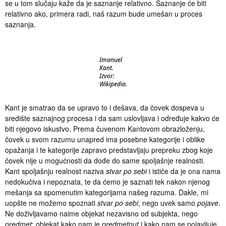
se u tom slučaju kaže da je saznanje relativno. Saznanje će biti
relativno ako, primera radi, naš razum bude umešan u proces
saznanja.
Imanuel
Kant.
Izvor:
Wikipedia.
Kant je smatrao da se upravo to i dešava, da čovek dospeva u
središte saznajnog procesa i da sam uslovljava i određuje kakvo će
biti njegovo iskustvo. Prema čuvenom Kantovom obrazloženju,
čovek u svom razumu unapred ima posebne kategorije i oblike
opažanja i te kategorije zapravo predstavljaju prepreku zbog koje
čovek nije u mogućnosti da dođe do same spoljašnje realnosti.
Kant spoljašnju realnost naziva
stvar po sebi
i ističe da je ona nama
nedokučiva i nepoznata, te da ćemo je saznati tek nakon njenog
mešanja sa spomenutim kategorijama našeg razuma. Dakle, mi
uopšte ne možemo spoznati
stvar po sebi
, nego uvek samo
pojave
.
Ne doživljavamo naime objekat nezavisno od subjekta, nego
predmet
: objekat kako nam je
predmetnut
i kako nam se pojavljuje