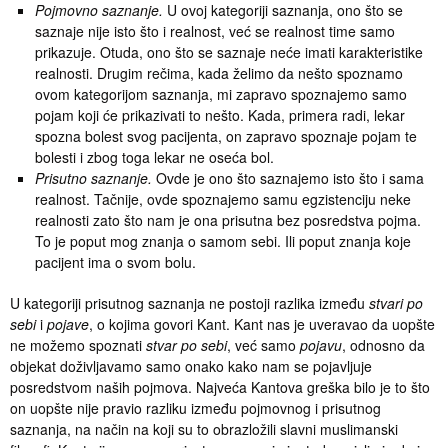
Pojmovno saznanje.
U ovoj kategoriji saznanja, ono što se
saznaje nije isto što i realnost, već se realnost time samo
prikazuje. Otuda, ono što se saznaje neće imati karakteristike
realnosti. Drugim rečima, kada želimo da nešto spoznamo
ovom kategorijom saznanja, mi zapravo spoznajemo samo
pojam koji će prikazivati to nešto. Kada, primera radi, lekar
spozna bolest svog pacijenta, on zapravo spoznaje pojam te
bolesti i zbog toga lekar ne oseća bol.
Prisutno saznanje.
Ovde je ono što saznajemo isto što i sama
realnost. Tačnije, ovde spoznajemo samu egzistenciju neke
realnosti zato što nam je ona prisutna bez posredstva pojma.
To je poput mog znanja o samom sebi. Ili poput znanja koje
pacijent ima o svom bolu.
U kategoriji prisutnog saznanja ne postoji razlika između
stvari po
sebi
i
pojave
, o kojima govori Kant. Kant nas je uveravao da uopšte
ne možemo spoznati
stvar po sebi
, već samo
pojavu
, odnosno da
objekat doživljavamo samo onako kako nam se pojavljuje
posredstvom naših pojmova. Najveća Kantova greška bilo je to što
on uopšte nije pravio razliku između pojmovnog i prisutnog
saznanja, na način na koji su to obrazložili slavni muslimanski