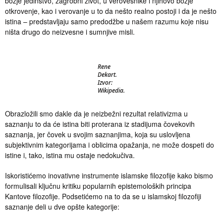
božje jedinstvo, zagrobni život, u verovesnike i njihovo božje
otkrovenje, kao i verovanje u to da nešto realno postoji i da je nešto
istina – predstavljaju samo predodžbe u našem razumu koje nisu
ništa drugo do neizvesne i sumnjive misli.
Rene
Dekart.
Izvor:
Wikipedia.
Obrazložili smo dakle da je neizbežni rezultat relativizma u
saznanju to da će istina biti proterana iz stadijuma čovekovih
saznanja, jer čovek u svojim saznanjima, koja su uslovljena
subjektivnim kategorijama i oblicima opažanja, ne može dospeti do
istine i, tako, istina mu ostaje nedokučiva.
Iskoristićemo inovativne instrumente islamske filozofije kako bismo
formulisali ključnu kritiku popularnih epistemoloških principa
Kantove filozofije. Podsetićemo na to da se u islamskoj filozofiji
saznanje deli u dve opšte kategorije: