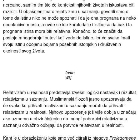
nerealno, samim tim što će konteksti njihovih životnih iskustava biti
različiti. U objašnjenjima o relativizmu u saznanju govorili smo o
tome da istinu niko ne može spoznati i da je ona prognana na neko
nedokučivo mesto, a ovde se ide korak dalje i ističe se da čak i ta
prognana istina mora biti relativna. Konačno, to će značiti da
postoje mnogobrojni putevi koji vode do istine, jer će svako imati
svoju istinu obojenu bojama posebnih istorijskih i društvenih
okolnosti svog života.
Izvor:
WSJ
Relativizam u realnosti predstavlja izvesni logički nastavak i rezultat
relativizma u saznanju. Muslimanski filozofi jasno upozoravaju da
će svako ko prihvati relativizam u saznanju morati da prihvati i
relativizam u realnosti. Njihovo upozorenje još više dobija u značaju
ako uzmemo u obzir činjenicu da mnogi pobornici relativizma u
saznanju odvažno odbijaju da potvrde relativizam u realnosti.
Kant je u obrazloženju koje smo već citirali iz njegove
Prolegomene