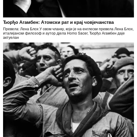
Ђорђо Агамбен: Атомски рат и крај човјечанства
Превела: Лена Блох У овом чланку, који је на енглески превела Лена Блох,
италијански филозоф и аутор дјела Homo Sacer, Ђорђо Агамбен даје
актуелан