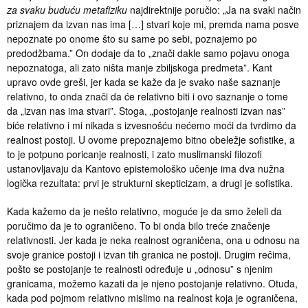
za svaku buduću metafiziku
najdirektnije poručio: „Ja na svaki način
priznajem da izvan nas ima […] stvari koje mi, premda nama posve
nepoznate po onome što su same po sebi, poznajemo po
predodžbama.” On dodaje da to „znači dakle samo pojavu onoga
nepoznatoga, ali zato ništa manje zbiljskoga predmeta”. Kant
upravo ovde greši, jer kada se kaže da je svako naše saznanje
relativno, to onda znači da će relativno biti i ovo saznanje o tome
da „izvan nas ima stvari”. Stoga, „postojanje realnosti izvan nas”
biće relativno i mi nikada s izvesnošću nećemo moći da tvrdimo da
realnost postoji. U ovome prepoznajemo bitno obeležje sofistike, a
to je potpuno poricanje realnosti, i zato muslimanski filozofi
ustanovljavaju da Kantovo epistemološko učenje ima dva nužna
logička rezultata: prvi je strukturni skepticizam, a drugi je sofistika.
Kada kažemo da je nešto relativno, moguće je da smo želeli da
poručimo da je to ograničeno. To bi onda bilo treće značenje
relativnosti. Jer kada je neka realnost ograničena, ona u odnosu na
svoje granice postoji i izvan tih granica ne postoji. Drugim rečima,
pošto se postojanje te realnosti određuje u „odnosu” s njenim
granicama, možemo kazati da je njeno postojanje relativno. Otuda,
kada pod pojmom relativno mislimo na realnost koja je ograničena,