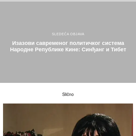
SLEDEĆA OBJAVA
Изазови савременог политичког система
Народне Републике Кине: Синђанг и Тибет
Slično