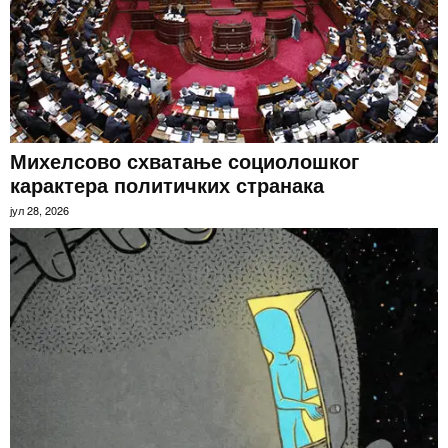
Михелсово схватање социолошког
карактера политичких странака
јул 28, 2026