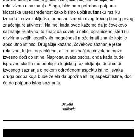
relativizmu u saznanju. Stoga, biće nam potrebna potpuna
filozofska usredsređenost kako bismo uočili suštinsku razliku
između ta dva zaključka, odnosno između ovog trećeg i onog prvog
značenja relativnosti. Naime, kada ovde kažemo da je čovekovo
saznanje relativno, to znači da čovek u nekoj ograničenoj sferi i u
okvirima svojih kognitivnih mogućnosti može imati znanje koje je
apsolutno istinito. Drugačije kazano, čovekovo saznanje jeste
relativno, to jest ograničeno, ali to ne znači da čovek ne može
izvesno doći do istine. Naprotiv, svaka osoba, onda kada bude
ispravno sledila metodologiju logičkog razmišljanja, doći će do
izvesnog saznanja o nekom određenom aspektu istine i svaka
druga osoba koja bude želela da upozna isti taj aspekat istine, doći
će do potpuno istog saznanja.
Dr Seid
Halilović