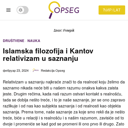
ЋИР/LAT
Izvor: Freepik
DRUŠTVENE
·
NAUKA
Islamska filozofija i Kantov
relativizam u saznanju
фебруар 23, 2024
Redakcija Opseg
Relativizam u saznanju najkraće znači to da realnost koju želimo da
saznamo nikada neće biti u našem razumu onakva kakva zaista
jeste. Drugim rečima, kada naš razum ostvari kontakt s realnošću,
tada se dobija nešto treće, i to je naše saznanje, jer se ono zapravo
razlikuje i od nas kao subjekta saznanja i od realnosti kao objekta
saznanja. Prema tome, naše saznanje za koje smo rekli da je nešto
treće, biće u relaciji i s realnošću i s našim razumom, zavisiće od to
dvoje i promeniće se kad god se promeni ili ono prvo ili drugo. Zato