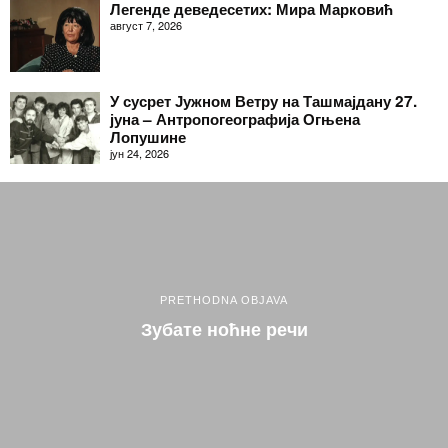
Легенде деведесетих: Мира Марковић
август 7, 2026
У сусрет Јужном Ветру на Ташмајдану 27.
јуна – Антропогеографија Огњена
Лопушине
јун 24, 2026
PRETHODNA OBJAVA
Зубате ноћне речи