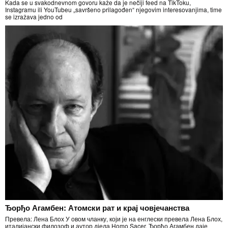
Kada se u svakodnevnom govoru kaže da je nečiji feed na TikToku,
Instagramu ili YouTubeu „savršeno prilagođen“ njegovim interesovanjima, time
se izražava jedno od
Ђорђо Агамбен: Атомски рат и крај човјечанства
Превела: Лена Блох У овом чланку, који је на енглески превела Лена Блох,
италијански филозоф и аутор дјела Homo Sacer, Ђорђо Агамбен даје