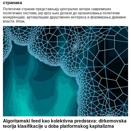
странака
Политичке странке представљају централне актере савремених
политичких система, јер кроз њих долази до организовања политичке
конкуренције, артикулације друштвених интереса и формирања државне
власти. Ипак,
Algoritamski feed kao kolektivna predstava: dirkemovska
teorija klasifikacije u doba platformskog kapitalizma