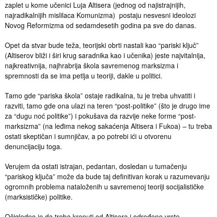
zaplet u kome učenici Luja Altisera (jednog od najistrajnijih,
najradikalnijih mislilaca Komunizma) postaju nesvesni ideolozi
Novog Reformizma od sedamdesetih godina pa sve do danas.
Opet da stvar bude teža, teorijski obrti nastali kao “pariski ključ”
(Altiserov bliži i širi krug saradnika kao i učenika) jeste najvitalnija,
najkreativnija, najhrabrija škola savremenog marksizma i
spremnosti da se ima petlja u teoriji, dakle u politici.
Tamo gde “pariska škola” ostaje radikalna, tu je treba uhvatiti i
razviti, tamo gde ona ulazi na teren “post-politike” (što je drugo ime
za “dugu noć politike”) i pokušava da razvije neke forme “post-
marksizma” (na leđima nekog sakaćenja Altisera i Fukoa) – tu treba
ostati skeptičan i sumnjičav, a po potrebi ići u otvorenu
denuncijaciju toga.
Verujem da ostati istrajan, pedantan, dosledan u tumačenju
“pariskog ključa” može da bude taj definitivan korak u razumevanju
ogromnih problema nataloženih u savremenoj teoriji socijalističke
(marksističke) politike.
Očigledno je da treba krenuti od Altisera i određene vrste