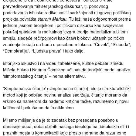
prevrednovanja “altiserijanskog diskursa”, tj. ponovnog
podcrtavanja istinske radikalnosti i sadržajnosti njegovog političkog
projekta povratka
starom Marksu.
Tu leži naša odgovornost prema
jednom jasnom teorijskom i političkom diskursu kao svojevrsan
pokušaj spašavanja radikalnog jezgra teorije materijalizma.U tom
smislu, sledeće reči/pojmovi kao čitavi blokovi učitanih političkih
značenja trebaju da budu u posebnom fokusu: “Čovek”, “Sloboda”,
“Demokratija”, “Ljudska prava” i tako dalje.
Istorijsko iskustvo i na videu zabeležene, kultne debate između
Mišela Fukoa i Noama Čomskog uči nas da teorijski model analize
‘simptomatskog čitanja’ – nema alternativu.
‘Simptomatsko čitanje’ (simptomalno čitanje) bio je strukturalistički
metod koji je odbijao nevinu analizu sadržaja, čitanje moramo da
vršimo sa namerom da nađemo kritične tačke, razumemo njihovu
kritičnost i pokušamo da ih otklonimo.
Mi smo mišljenja da je to zadatak bez presedana posebno u
današnje doba, doba obilnih naslaga ideologema, ideoloških šifri i
praznih mesta u komunikaciji koje prosto moramo da razumemo