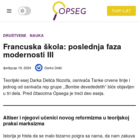
ЋИР/LAT
DRUŠTVENE
·
NAUKA
Francuska škola: poslednja faza
modernosti III
фебруар 19, 2024
Darko Delić
Teorijski esej Darka Delića filozofa, osnivača Tanke crvene linije i
jednog od osnivača rep grupe ,,Bombe devededetih” biće objavljen
u tri dela. Pred čitaocima Opsega je treći deo eseja.
Altiser i njegovi učenici novog reformizma u teorijskoj
praksi marksizma
Istorija je htela da se malo bizarno poigra sa nama, da nam zakuva