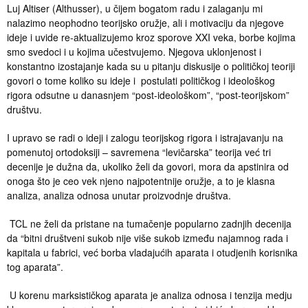
Luj Altiser (Althusser), u čijem bogatom radu i zalaganju mi
nalazimo neophodno teorijsko oružje, ali i motivaciju da njegove
ideje i uvide re-aktualizujemo kroz sporove XXI veka, borbe kojima
smo svedoci i u kojima učestvujemo. Njegova uklonjenost i
konstantno izostajanje kada su u pitanju diskusije o političkoj teoriji
govori o tome koliko su ideje i postulati političkog i ideološkog
rigora odsutne u danasnjem “post-ideološkom”, “post-teorijskom”
društvu.
I upravo se radi o ideji i zalogu teorijskog rigora i istrajavanju na
pomenutoj ortodoksiji – savremena “levičarska” teorija već tri
decenije je dužna da, ukoliko želi da govori, mora da apstinira od
onoga što je ceo vek njeno najpotentnije oružje, a to je klasna
analiza, analiza odnosa unutar proizvodnje društva.
TCL ne želi da pristane na tumačenje popularno zadnjih decenija
da “bitni društveni sukob nije više sukob između najamnog rada i
kapitala u fabrici, već borba vladajućih aparata i otudjenih korisnika
tog aparata”.
U korenu marksističkog aparata je analiza odnosa i tenzija medju