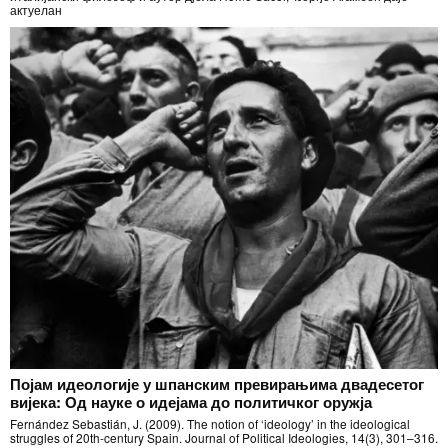
актуелан
Појам идеологије у шпанским превирањима двадесетог
вијека: Од науке о идејама до политичког оружја
Fernández Sebastián, J. (2009). The notion of ‘ideology’ in the ideological
struggles of 20th-century Spain. Journal of Political Ideologies, 14(3), 301–316.