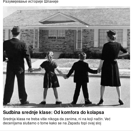
Разумијевање историје Шпаније
Sudbina srednje klase: Od komfora do kolapsa
Srednja klasa ne treba više nikoga da zanima, ni na koji način. Već
decenijama slušamo o tome kako se na Zapadu topi ovaj sloj