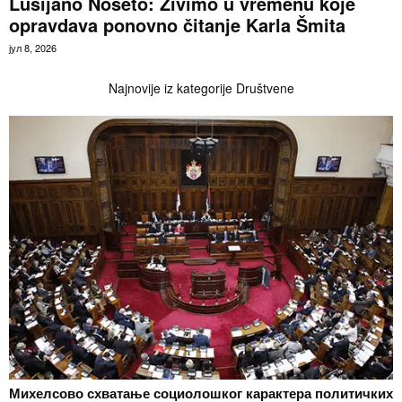
Lusijano Noseto: Živimo u vremenu koje
opravdava ponovno čitanje Karla Šmita
јул 8, 2026
Najnovije iz kategorije Društvene
Михелсово схватање социолошког карактера политичких