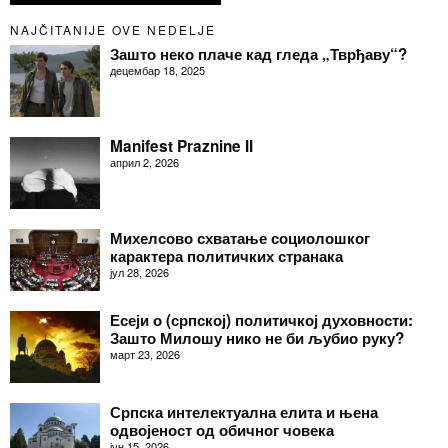
NAJČITANIJE OVE NEDELJE
Зашто неко плаче кад гледа „Тврђаву“?
децембар 18, 2025
Manifest Praznine II
април 2, 2026
Михелсово схватање социолошког
карактера политичких странака
јул 28, 2026
Есеји о (српској) политичкој духовности:
Зашто Милошу нико не би љубио руку?
март 23, 2026
Српска интелектуална елита и њена
одвојеност од обичног човека
јун 15, 2026