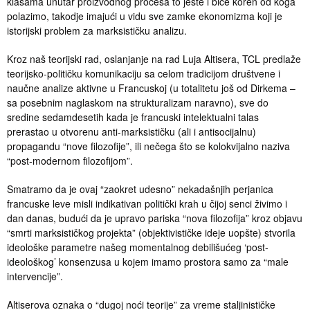
klasama unutar proizvodnog procesa to jeste i biće koren od koga
polazimo, takodje imajući u vidu sve zamke ekonomizma koji je
istorijski problem za marksističku analizu.
Kroz naš teorijski rad, oslanjanje na rad Luja Altisera, TCL predlaže
teorijsko-političku komunikaciju sa celom tradicijom društvene i
naučne analize aktivne u Francuskoj (u totalitetu još od Dirkema –
sa posebnim naglaskom na strukturalizam naravno), sve do
sredine sedamdesetih kada je francuski intelektualni talas
prerastao u otvorenu anti-marksističku (ali i antisocijalnu)
propagandu “nove filozofije”, ili nečega što se kolokvijalno naziva
“post-modernom filozofijom”.
Smatramo da je ovaj “zaokret udesno” nekadašnjih perjanica
francuske leve misli indikativan politički krah u čijoj senci živimo i
dan danas, budući da je upravo pariska “nova filozofija” kroz objavu
“smrti marksističkog projekta” (objektivističke ideje uopšte) stvorila
ideološke parametre našeg momentalnog debilišućeg ‘post-
ideološkog’ konsenzusa u kojem imamo prostora samo za “male
intervencije”.
Altiserova oznaka o “dugoj noći teorije” za vreme staljinističke