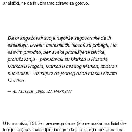
analitički, ne da ih uzimamo zdravo za gotovo.
Da bi angažovali svoje najbliže sagovornike da ih
saslušaju, izvesni marksistički filozofi su pribegli, i to
sasvim prirodno, bez svake promišljene taktike,
prerušavanju – prerušavali su Marksa u Huserla,
Marksa u Hegela, Marksa u mladog Marksa, etičara i
humanistu – rizikujući da jednog dana masku shvate
kao lice.
/L. ALTISER, 1965. „ZA MARKSA“/
U tom smislu, TCL želi pre svega da se (što se makar marksističke
teorije tiče) bavi nasledjem i ulogom koju u istoriji marksizma ima