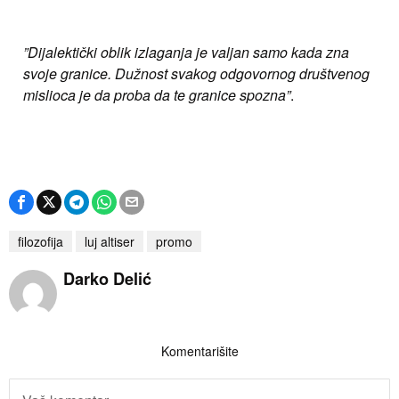
”Dijalektički oblik izlaganja je valjan samo kada zna
svoje granice.
Dužnost svakog odgovornog društvenog
mislioca je da proba da te granice spozna”
.
filozofija
luj altiser
promo
Darko Delić
Komentarišite