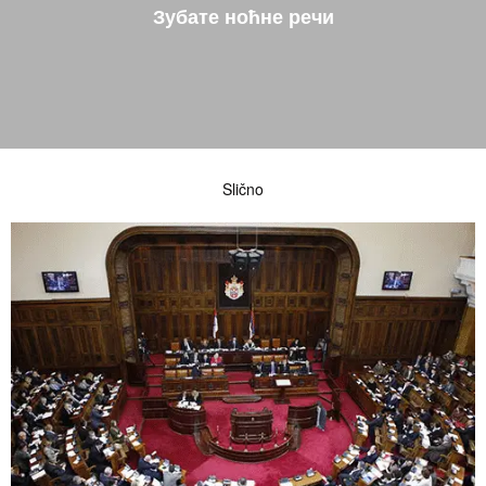
Зубате ноћне речи
Slično