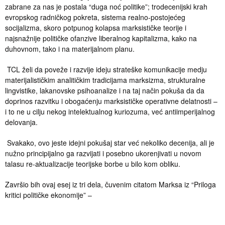
zabrane za nas je postala “duga noć politike”; trodecenijski krah
evropskog radničkog pokreta, sistema realno-postojećeg
socijalizma, skoro potpunog kolapsa marksističke teorije i
najsnažnije političke ofanzive liberalnog kapitalizma, kako na
duhovnom, tako i na materijalnom planu.
TCL želi da poveže i razvije ideju strateške komunikacije medju
materijalističkim analitičkim tradicijama marksizma, strukturalne
lingvistike, lakanovske psihoanalize i na taj način pokuša da da
doprinos razvitku i obogaćenju marksističke operativne delatnosti –
i to ne u cilju nekog intelektualnog kuriozuma, već antiimperijalnog
delovanja.
Svakako, ovo jeste idejni pokušaj star već nekoliko decenija, ali je
nužno principijalno ga razvijati i posebno ukorenjivati u novom
talasu re-aktualizacije teorijske borbe u bilo kom obliku.
Završio bih ovaj esej iz tri dela, čuvenim citatom Marksa iz “Priloga
kritici političke ekonomije” –